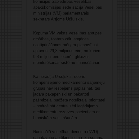
komisijas Sabiedrības veselības
apakškomisijas sēdē sacīja Veselības
ministrijas (VM) parlamentārais
sekretārs Artjoms Uršuļskis.
Kopumā VM valsts veselības aprūpes
drošības, tostarp zāļu apgādes
nostiprināšanas mērķim pieprasījusi
aptuveni 29,3 miljonus eiro, no kuriem
9,8 miljoni eiro iecerēti glikozes
monitorēšanas sistēmu finansēšanai.
Kā norādīja Uršuļskis, šobrīd
kompensējamo medikamentu saņēmēju
grupas nav iespējams paplašināt, tas
jādara pakāpeniski un pakārtoti
pašreizējai budžetā noteiktajai prioritātei
– nodrošināt centralizēti iegādājamo
medikamentu rezerves pacientiem ar
hroniskām saslimšanām.
Nacionālā veselības dienesta (NVD)
sagatavotie aprēķini liecina, ka summa