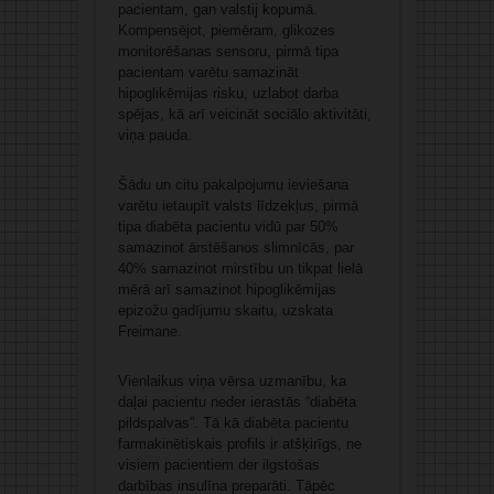
pacientam, gan valstij kopumā.
Kompensējot, piemēram, glikozes
monitorēšanas sensoru, pirmā tipa
pacientam varētu samazināt
hipoglikēmijas risku, uzlabot darba
spējas, kā arī veicināt sociālo aktivitāti,
viņa pauda.
Šādu un citu pakalpojumu ieviešana
varētu ietaupīt valsts līdzekļus, pirmā
tipa diabēta pacientu vidū par 50%
samazinot ārstēšanos slimnīcās, par
40% samazinot mirstību un tikpat lielā
mērā arī samazinot hipoglikēmijas
epizožu gadījumu skaitu, uzskata
Freimane.
Vienlaikus viņa vērsa uzmanību, ka
daļai pacientu neder ierastās “diabēta
pildspalvas”. Tā kā diabēta pacientu
farmakinētiskais profils ir atšķirīgs, ne
visiem pacientiem der ilgstošas
darbības insulīna preparāti. Tāpēc