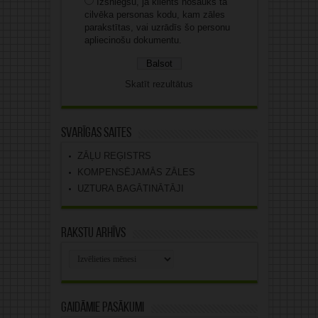
Izsniegšu, ja klients nosauks tā
cilvēka personas kodu, kam zāles
parakstītas, vai uzrādīs šo personu
apliecinošu dokumentu.
Skatīt rezultātus
Svarīgas saites
ZĀĻU REĢISTRS
KOMPENSĒJAMĀS ZĀLES
UZTURA BAGĀTINĀTĀJI
Rakstu arhīvs
Rakstu
arhīvs
Gaidāmie pasākumi