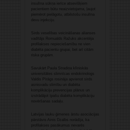
insulīna sūkņa ierīce atsevišķiem
pacientiem būtu neaizvietojama, ļaujot
piemērot pielāgotu, atbilstošu insulīna
devu injekciju.
Sirds veselības veicināšanas alianses
vadītājs Romualds Ražuks akcentēja
profilakses nepieciešamību ne vien
diabēta pacientu grupai, bet arī citām
riska grupām.
Savukārt Paula Stradiņa klīniskās
universitātes slimnīcas endokrinologs
Valdis Pīrāgs rosināja apvienot sirds
asnisvadu slimību un diabēta
komplikāciju prevencijas plānus un
izstrādājot īpašu diabēta komplikāciju
novēršanas sadaļu.
Latvijas lauku ģimenes ārstu asociācijas
pārstāvis Ainis Dzalbs norādīja, ka
profilakses pasākumus nevarēs