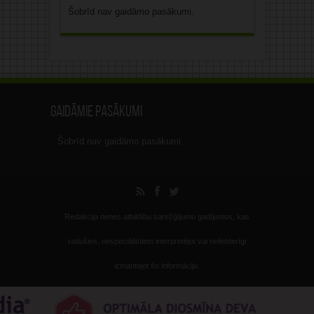
Šobrīd nav gaidāmo pasākumi.
Gaidāmie pasākumi
Šobrīd nav gaidāmo pasākumi.
Redakcija nenes atbildību sarežģījumu gadījumos, kas
radušies, nespeciālistiem interpretējot vai nelietderīgi
izmantojot šo informāciju.