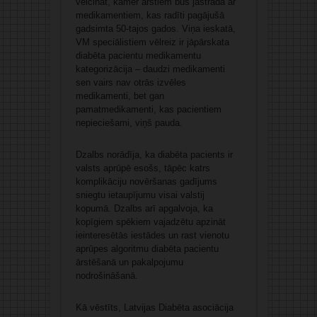
veicināt, kamēr ārstiem būs jāstrādā ar
medikamentiem, kas radīti pagājušā
gadsimta 50-tajos gados. Viņa ieskatā,
VM speciālistiem vēlreiz ir jāpārskata
diabēta pacientu medikamentu
kategorizācija – daudzi medikamenti
sen vairs nav otrās izvēles
medikamenti, bet gan
pamatmedikamenti, kas pacientiem
nepieciešami, viņš pauda.
Dzalbs norādīja, ka diabēta pacients ir
valsts aprūpē esošs, tāpēc katrs
komplikāciju novēršanas gadījums
sniegtu ietaupījumu visai valstij
kopumā. Dzalbs arī apgalvoja, ka
kopīgiem spēkiem vajadzētu apzināt
ieinteresētās iestādes un rast vienotu
aprūpes algoritmu diabēta pacientu
ārstēšanā un pakalpojumu
nodrošināšanā.
Kā vēstīts, Latvijas Diabēta asociācija