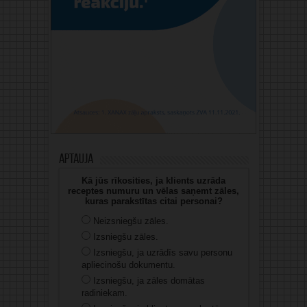
Aptauja
Kā jūs rīkosities, ja klients uzrāda
receptes numuru un vēlas saņemt zāles,
kuras parakstītas citai personai?
Neizsniegšu zāles.
Izsniegšu zāles.
Izsniegšu, ja uzrādīs savu personu
apliecinošu dokumentu.
Izsniegšu, ja zāles domātas
radiniekam.