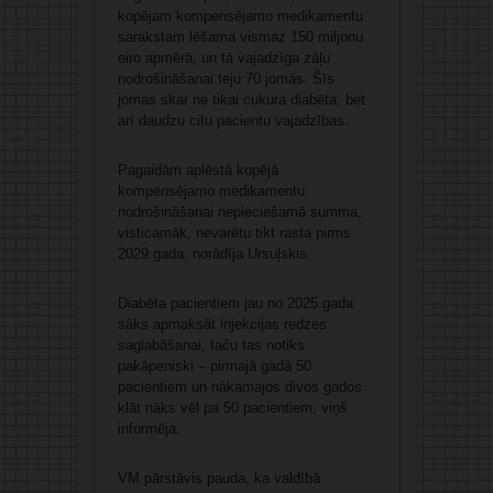
kopējam kompensējamo medikamentu
sarakstam lēšama vismaz 150 miljonu
eiro apmērā, un tā vajadzīga zāļu
nodrošināšanai teju 70 jomās. Šīs
jomas skar ne tikai cukura diabēta, bet
arī daudzu citu pacientu vajadzības.
Pagaidām aplēstā kopējā
kompensējamo medikamentu
nodrošināšanai nepieciešamā summa,
visticamāk, nevarētu tikt rasta pirms
2029.gada, norādīja Ursuļskis.
Diabēta pacientiem jau no 2025.gada
sāks apmaksāt injekcijas redzes
saglabāšanai, taču tas notiks
pakāpeniski – pirmajā gadā 50
pacientiem un nākamajos divos gados
klāt nāks vēl pa 50 pacientiem, viņš
informēja.
VM pārstāvis pauda, ka valdībā