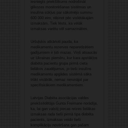
iesniegts priekšlikums nodrošināt
glikozes monitorēšanas sistēmas un
insulīna sūkļus par sākotnējo summu
600 000 eiro, rēķinot pēc vislētākajām
izmaksām. Tiek lēsts, ka vēlāk
izmaksas varētu vēl samazināties.
Uršuļskis atkārtoti pauda, ka
medikamentu rezerves neparedzētiem
gadījumiem ir ļoti mazas. Viņš atsaucās
uz Ukrainas piemēru, kur kara apstākļos
diabēta pacientu grupa pirmā cieta
lielākos zaudējumus, jo tieši insulīns
medikamentu apgādes sistēmā sāka
trūkt visātrāk, nemaz nerunājot par
specifiskākiem medikamentiem.
Latvijas Diabēta asociācijas valdes
priekšsēdētāja Gunta Freimane norādīja,
ka, lai gan valstij piecas reizes lielākas
izmaksas rada tieši pirmā tipa diabēta
pacients, izmaksas veido tieši
komplikāciju novēršana gan pašam