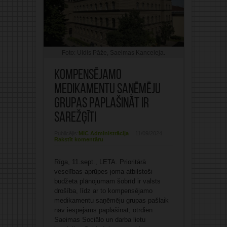
Foto: Uldis Pāže, Saeimas Kanceleja.
Kompensējamo
medikamentu saņēmēju
grupas paplašināt ir
sarežģīti
Publicējis:
MIC Administrācija
11/09/2024
Rakstīt komentāru
Rīga, 11.sept., LETA. Prioritārā
veselības aprūpes joma atbilstoši
budžeta plānojumam šobrīd ir valsts
drošība, līdz ar to kompensējamo
medikamentu saņēmēju grupas pašlaik
nav iespējams paplašināt, otrdien
Saeimas Sociālo un darba lietu