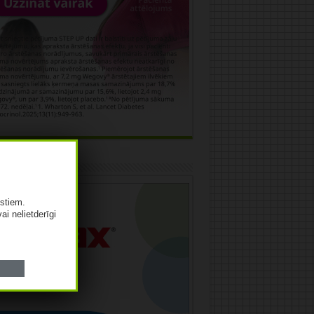
āma
istiem.
vai nelietderīgi