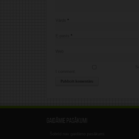
Vārds
*
E-pasts
*
Web
Sa
I comment.
Alternative:
Gaidāmie pasākumi
Šobrīd nav gaidāmo pasākumi.