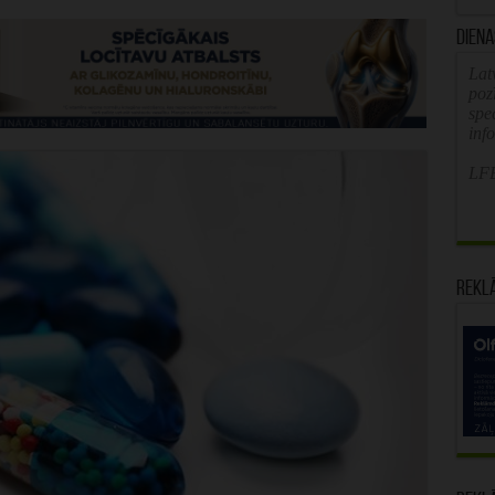
Diena
Latv
poz
spe
inf
LFB
Rekl