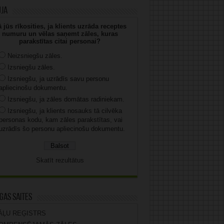
uja
 jūs rīkosities, ja klients uzrāda receptes
numuru un vēlas saņemt zāles, kuras
parakstītas citai personai?
Neizsniegšu zāles.
Izsniegšu zāles.
Izsniegšu, ja uzrādīs savu personu
apliecinošu dokumentu.
Izsniegšu, ja zāles domātas radiniekam.
Izsniegšu, ja klients nosauks tā cilvēka
personas kodu, kam zāles parakstītas, vai
uzrādīs šo personu apliecinošu dokumentu.
Skatīt rezultātus
gas saites
ĀĻU REĢISTRS