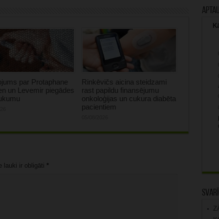
Apta
Kā
ojums par Protaphane
Rinkēvičs aicina steidzami
en un Levemir piegādes
rast papildu finansējumu
aukumu
onkoloģijas un cukura diabēta
pacientiem
026
05/08/2026
lauki ir obligāti
*
Svarī
Z