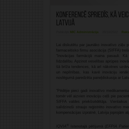
Konferencē spriedīs, kā vei
Latvijā
Publicējis:
MIC Administrācija
28/10/2022
Raks
Lai diskutētu par jaunāko inovatīvo zāļu p
farmaceitisko firmu asociācija (SIFFA) treš
“Inovācijas farmācijā maina pasauli. Kā 
līdzdalību. Apzinot veselības aprūpes ino
šā brīža tendences, kā arī nākotnes uzdev
un nepilnības, kas kavē inovāciju ienā
noslēgumā paredzēta paneļdiskusija ar Latv
“Pēdējie pieci gadi inovatīvo medikamentu
tomēr vēl aizvien inovāciju ceļš pie pacient
SIFFA valdes priekšsēdētāja. Vienlaikus
salīdzinoši straujo reģistrēto inovatīvo 
kompensācijas izpratnē, Latvija joprojām atp
®
IQVIA
īstenotajā pētījumā (
EFPIA Patien