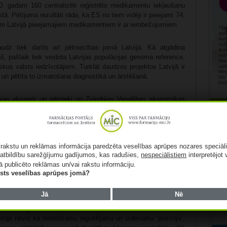
. gadam 160 centralizēti reģistrēto medikamentu iekļaušanu
. Pētījuma rezultāti rāda, ka ES no tiem vidēji ir pieejami 74,
iem Latvijā pieejamajiem medikamentiem ir ar ierobežojumiem.
daudz tiek darīts arī pētniecības jomā Latvijā. Kā atgādina
š, pašlaik tiek veidota Latvijas populācijas genoma reference,
skus valsts iedzīvotājiem. Turklāt daudzos projektos Latvijā ir
ri un pētīta to izmatošana diagnostikā un ārstēšanā.
kas eksperti un pētnieki no Zviedrijas Veselības ekonomikas
ā arī veselības aprūpes eksperti no Latvijas, to vidū P. Stradiņa
ardioloģijas centra vadītājs Andrejs Ērglis, Nacionālā veselības
Rekl
biedrības veselības institūta direktore Anda Ķīvīte-Urtāne,
s “Onkoalianse” pārstāve Olga Valciņa, Latvijas Biomedicīnas
ā rakstu un reklāmas informācija paredzēta veselības aprūpes nozares speciāl
padomes priekšsēdētājs Jānis Kloviņš, Latvijas Organiskās
atbildību sarežģījumu gadījumos, kas radušies,
nespeciālistiem
interpretējot 
loģijas laboratorijas vadītāja Maija Dambrova, RSU Medicīnas
ā publicēto reklāmas un/vai rakstu informāciju.
 Ludmila Vīksna, Bērnu klīniskās universitātes slimnīcas valdes
lists veselības aprūpes jomā?
Jā
Nē
 konceptuālu veselības paradigmas maiņas nepieciešamību un
Šī paradigmas maiņa ir saistīta ar daudz dziļāku veselības
prūpi nevis kā nebeidzamu ieguldījumu un izdevumu “pozīciju”,