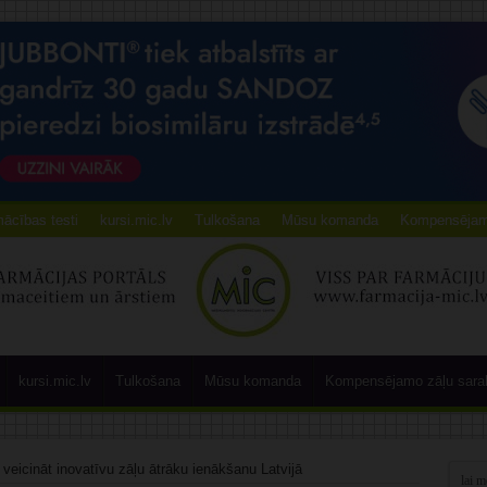
ācības testi
kursi.mic.lv
Tulkošana
Mūsu komanda
Kompensējamo
kursi.mic.lv
Tulkošana
Mūsu komanda
Kompensējamo zāļu sara
veicināt inovatīvu zāļu ātrāku ienākšanu Latvijā