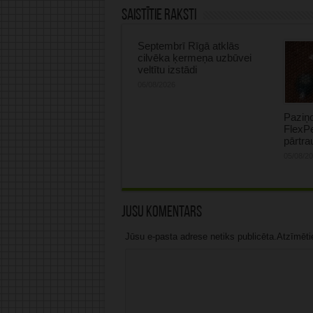
Saistītie raksti
Septembrī Rīgā atklās
cilvēka ķermeņa uzbūvei
veltītu izstādi
06/08/2026
Paziņ
FlexP
pārtr
05/08/2
Jūsu komentārs
Jūsu e-pasta adrese netiks publicēta.Atzīmētie 