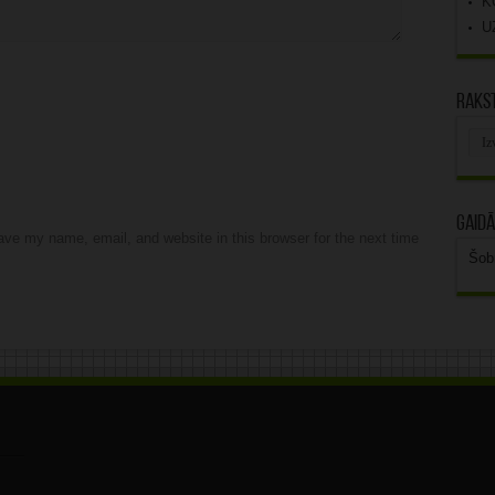
K
U
Rakst
Rak
arhī
Gaidā
ve my name, email, and website in this browser for the next time
Šob