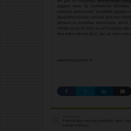
bet gan kā vispārējās ekonomiskās izaug
apgalvo viens no konferences lektoriem 
vadošais padomnieks, lai pilnībā izprastu i
jāpapildina esošais vērtības jēdziena trakt
pētniece un veselības ekonomiste, atzīst, 
vērtība un ka šā brīža un arī tuvākajā nāk
tikai katra indivīda dzīvi, bet arī valstu so
www.farmacija-mic.lv
Iepriekšējais:
Farmācijas muzejs piedāvā vietu, ku
svinēt svētkus