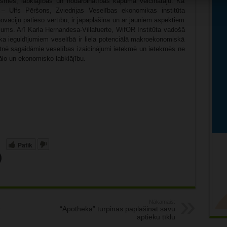
smes, labklājības un nodarbinātības kāpuma veicinātāju. Kā
– Ulfs Pēršons, Zviedrijas Veselības ekonomikas institūta
novāciju patieso vērtību, ir jāpaplašina un ar jauniem aspektiem
ējums. Arī Karla Hernandesa-Villafuerte, WifOR Institūta vadošā
ka ieguldījumiem veselībā ir liela potenciālā makroekonomiskā
otnē sagaidāmie veselības izaicinājumi ietekmē un ietekmēs ne
ciālo un ekonomisko labklājību.
Patīk
Nākamais:
r
“Apotheka” turpinās paplašināt savu
aptieku tīklu