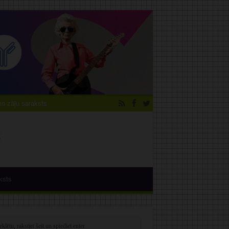
 zāļu saraksts
ksts