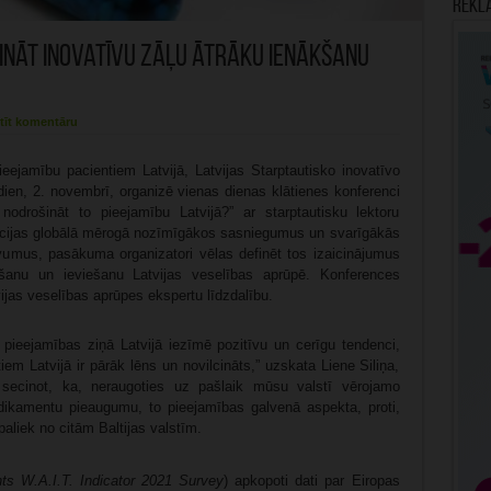
Rekl
cināt inovatīvu zāļu ātrāku ienākšanu
tīt komentāru
ieejamību pacientiem Latvijā, Latvijas Starptautisko inovatīvo
dien, 2. novembrī, organizē vienas dienas klātienes konferenci
nodrošināt to pieejamību Latvijā?” ar starptautisku lektoru
vācijas globālā mērogā nozīmīgākos sasniegumus un svarīgākās
umus, pasākuma organizatori vēlas definēt tos izaicinājumus
kšanu un ieviešanu Latvijas veselības aprūpē. Konferences
ijas veselības aprūpes ekspertu līdzdalību.
 pieejamības ziņā Latvijā iezīmē pozitīvu un cerīgu tendenci,
iem Latvijā ir pārāk lēns un novilcināts,” uzskata Liene Siliņa,
 secinot, ka, neraugoties uz pašlaik mūsu valstī vērojamo
medikamentu pieaugumu, to pieejamības galvenā aspekta, proti,
aliek no citām Baltijas valstīm.
ts W.A.I.T. Indicator 2021 Survey
) apkopoti dati par Eiropas