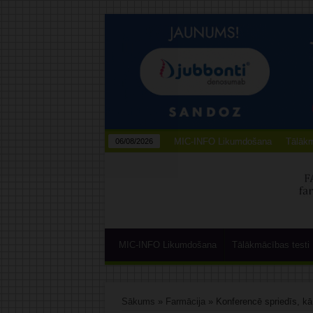
MIC-INFO Likumdošana
Tālākm
06/08/2026
MIC-INFO Likumdošana
Tālākmācības testi
Sākums
»
Farmācija
»
Konferencē spriedīs, kā 