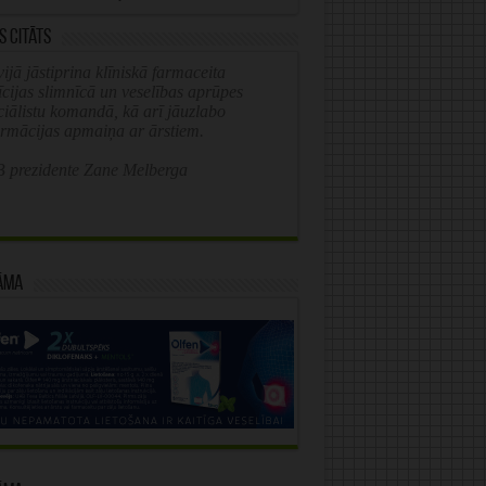
s citāts
ijā jāstiprina klīniskā farmaceita
īcijas slimnīcā un veselības aprūpes
ciālistu komandā, kā arī jāuzlabo
ormācijas apmaiņa ar ārstiem.
 prezidente Zane Melberga
āma