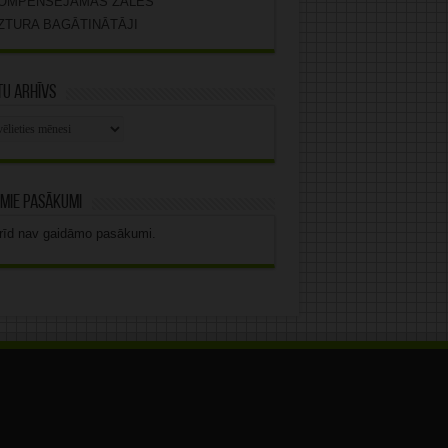
OMPENSĒJAMĀS ZĀLES
ZTURA BAGĀTINĀTĀJI
u arhīvs
stu
vs
mie pasākumi
rīd nav gaidāmo pasākumi.