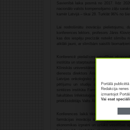
Savienībā laika posmā no 2017. līdz 2020
nacionālo valsts kompensējamo zāļu sarakstā
kamēr Latvijā – tikai 28. Turklāt 96% no š
Lai nodrošinātu inovāciju pielietojumu, 
konferences lektors, profesors Jānis Kloviņ
kas dos iespēju precīzāk noteikt slimību ri
atklāti jauni, ar slimībām saistīti biomarķie
Konferencē piedalīsies veselības ekonomi
institūta un starptautiskā WifOR institūta, k
Klīniskās universitātes slimnīcas Latvijas K
dienesta direktors Āris Kasparāns, RSU Sa
Latvijas onkoloģisko pacietu organizācija
Portālā publicēt
pētījumu un studiju centra zinātniskās 
Redakcija nenes 
sintēzes institūta Farmaceitiskās farmako
izmantojot Portāl
fakultātes Infektoloģijas katedras vadītāja
Vai esat speciā
priekšsēdētājs Valts Ābols un citi.
Konferences laikā tiks spriests arī par
farmācijas inovāciju lomu šajā procesā. 
ekonomikas izpratni un uzlūko veselības a