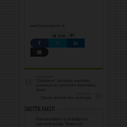
www.farmacija-mic.lv
Patīk
Iepriekšējais:
“Olainfarm” pārskata darbības
procesus un optimizēs darbinieku
skaitu
Nākamais:
Dzelzs deficīts bez anēmijas
Saistītie raksti
Farmaceitisko izstrādājumu
vairumtirgotāja “Baltacon”