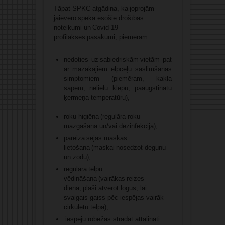
Tāpat SPKC atgādina, ka joprojām
jāievēro spēkā esošie drošības
noteikumi un Covid-19
profilakses pasākumi, piemēram:
nedoties uz sabiedriskām vietām pat
ar mazākajiem elpceļu saslimšanas
simptomiem (piemēram, kakla
sāpēm, nelielu klepu, paaugstinātu
ķermeņa temperatūru),
roku higiēna (regulāra roku
mazgāšana un/vai dezinfekcija),
pareiza sejas maskas
lietošana (maskai nosedzot degunu
un zodu),
regulāra telpu
vēdināšana (vairākas reizes
dienā, plaši atverot logus, lai
svaigais gaiss pēc iespējas vairāk
cirkulētu telpā),
iespēju robežās strādāt attālināti.