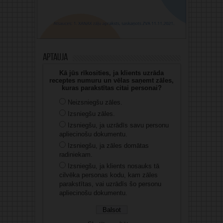
Aptauja
Kā jūs rīkosities, ja klients uzrāda
receptes numuru un vēlas saņemt zāles,
kuras parakstītas citai personai?
Neizsniegšu zāles.
Izsniegšu zāles.
Izsniegšu, ja uzrādīs savu personu
apliecinošu dokumentu.
Izsniegšu, ja zāles domātas
radiniekam.
Izsniegšu, ja klients nosauks tā
cilvēka personas kodu, kam zāles
parakstītas, vai uzrādīs šo personu
apliecinošu dokumentu.