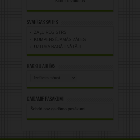
Skatīt rezultātus
Svarīgas saites
ZĀĻU REĢISTRS
KOMPENSĒJAMĀS ZĀLES
UZTURA BAGĀTINĀTĀJI
Rakstu arhīvs
Rakstu
arhīvs
Gaidāmie pasākumi
Šobrīd nav gaidāmo pasākumi.