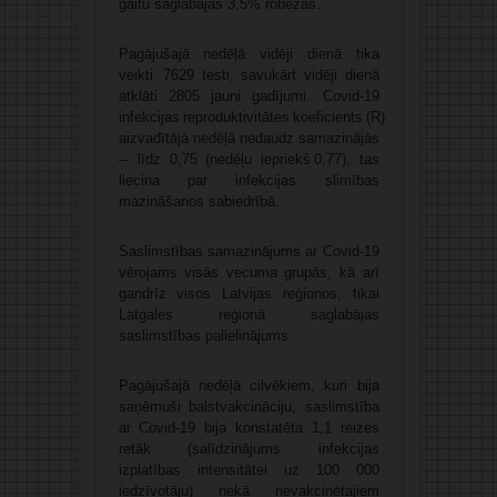
gaitu saglabājās 3,5% robežās.
Pagājušajā nedēļā vidēji dienā tika
veikti 7629 testi, savukārt vidēji dienā
atklāti 2805 jauni gadījumi. Covid-19
infekcijas reproduktivitātes koeficients (R)
aizvadītājā nedēļā nedaudz samazinājās
– līdz 0,75 (nedēļu iepriekš 0,77), tas
liecina par infekcijas slimības
mazināšanos sabiedrībā.
Saslimstības samazinājums ar Covid-19
vērojams visās vecuma grupās, kā arī
gandrīz visos Latvijas reģionos, tikai
Latgales reģionā saglabājas
saslimstības palielinājums.
Pagājušajā nedēļā cilvēkiem, kuri bija
saņēmuši balstvakcināciju, saslimstība
ar Covid-19 bija konstatēta 1,1 reizes
retāk (salīdzinājums infekcijas
izplatības intensitātei uz 100 000
iedzīvotāju) nekā nevakcinētajiem