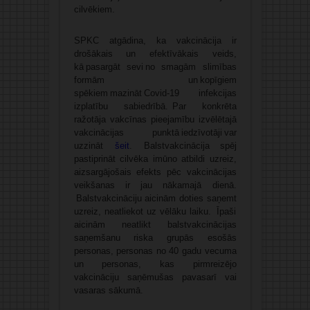
cilvēkiem.
SPKC atgādina, ka vakcinācija ir
drošākais un efektīvākais veids,
kā pasargāt sevi no smagām slimības
formām un kopīgiem
spēkiem mazināt Covid-19 infekcijas
izplatību sabiedrībā. Par konkrēta
ražotāja vakcīnas pieejamību izvēlētajā
vakcinācijas punktā iedzīvotāji var
uzzināt
šeit
. Balstvakcinācija spēj
pastiprināt cilvēka imūno atbildi uzreiz,
aizsargājošais efekts pēc vakcinācijas
veikšanas ir jau nākamajā dienā.
Balstvakcināciju aicinām doties saņemt
uzreiz, neatliekot uz vēlāku laiku. Īpaši
aicinām neatlikt balstvakcinācijas
saņemšanu riska grupās esošās
personas, personas no 40 gadu vecuma
un personas, kas pirmreizējo
vakcināciju saņēmušas pavasarī vai
vasaras sākumā.