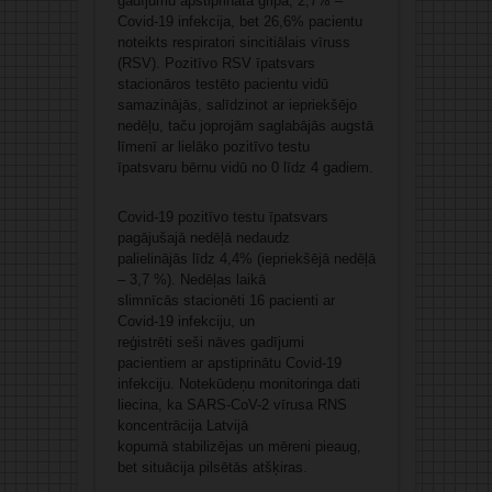
gadījumu apstiprināta gripa, 2,7% –
Covid-19 infekcija, bet 26,6% pacientu
noteikts respiratori sincitiālais vīruss
(RSV). Pozitīvo RSV īpatsvars
stacionāros testēto pacientu vidū
samazinājās, salīdzinot ar iepriekšējo
nedēļu, taču joprojām saglabājās augstā
līmenī ar lielāko pozitīvo testu
īpatsvaru bērnu vidū no 0 līdz 4 gadiem.
Covid-19 pozitīvo testu īpatsvars
pagājušajā nedēļā nedaudz
palielinājās līdz 4,4% (iepriekšējā nedēļā
– 3,7 %). Nedēļas laikā
slimnīcās stacionēti 16 pacienti ar
Covid-19 infekciju, un
reģistrēti seši nāves gadījumi
pacientiem ar apstiprinātu Covid-19
infekciju. Notekūdeņu monitoringa dati
liecina, ka SARS-CoV-2 vīrusa RNS
koncentrācija Latvijā
kopumā stabilizējas un mēreni pieaug,
bet situācija pilsētās atšķiras.