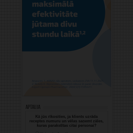
Aptauja
Kā jūs rīkosities, ja klients uzrāda
receptes numuru un vēlas saņemt zāles,
kuras parakstītas citai personai?