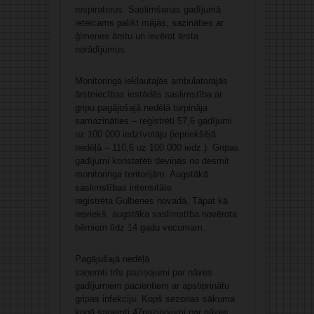
respiratorus. Saslimšanas gadījumā
ieteicams palikt mājās, sazināties ar
ģimenes ārstu un ievērot ārsta
norādījumus.
Monitoringā iekļautajās ambulatorajās
ārstniecības iestādēs saslimstība ar
gripu pagājušajā nedēļā turpināja
samazināties – reģistrēti 57,6 gadījumi
uz 100 000 iedzīvotāju (iepriekšējā
nedēļā – 110,6 uz 100 000 iedz.). Gripas
gadījumi konstatēti deviņās no desmit
monitoringa teritorijām. Augstākā
saslimstības intensitāte
reģistrēta Gulbenes novadā. Tāpat kā
iepriekš, augstāka saslimstība novērota
bērniem līdz 14 gadu vecumam.
Pagājušajā nedēļā
saņemti trīs paziņojumi par nāves
gadījumiem pacientiem ar apstiprinātu
gripas infekciju. Kopš sezonas sākuma
kopā saņemti 47paziņojumi par nāves