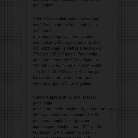
gadījumiem.
Vēršanās ambulatorajās ārstniecības
iestādēs citu akūtu elpceļu infekciju
gadījumos
turpināja pakāpeniski samazināties,
sasniedzot 1 293,3 gadījumus uz 100
000 iedzīvotāju (iepriekšējā nedēļā – 1
371,9 uz 100 000 iedz.). Pneimoniju
gadījumos reģistrēti 59,0 gadījumi uz
100 000 iedzīvotāju (iepriekšējā nedēļā
– 67,9 uz 100 000 iedz.). Pneimonijas
biežāk konstatētas bērniem, īpaši
vecuma grupā no 0 līdz 4 gadiem.
Stacionārajās ārstniecības iestādēs
pagājušajā
nedēļā stacionēto pacientu īpatsvars smagas
akūtas respiratoras infekcijas (SARI)
gadījumos saglabājies aptuveni
iepriekšējās nedēļas līmenī (5,4%). No
testētajiem SARI pacientiem 11,7%