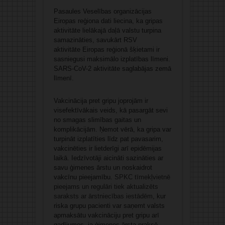
Pasaules Veselības organizācijas
Eiropas reģiona dati liecina, ka gripas
aktivitāte lielākajā daļā valstu turpina
samazināties, savukārt RSV
aktivitāte Eiropas reģionā šķietami ir
sasniegusi maksimālo izplatības līmeni.
SARS-CoV-2 aktivitāte saglabājas zemā
līmenī.
Vakcinācija pret gripu joprojām ir
visefektīvākais veids, kā pasargāt sevi
no smagas slimības gaitas un
komplikācijām. Ņemot vērā, ka gripa var
turpināt izplatīties līdz pat pavasarim,
vakcinēties ir lietderīgi arī epidēmijas
laikā. Iedzīvotāji aicināti sazināties ar
savu ģimenes ārstu un noskaidrot
vakcīnu pieejamību.
SPKC tīmekļvietnē
pieejams un regulāri tiek aktualizēts
saraksts ar ārstniecības iestādēm
, kur
riska grupu pacienti var saņemt valsts
apmaksātu vakcināciju pret gripu arī
gadījumos, ja ģimenes ārsta praksē