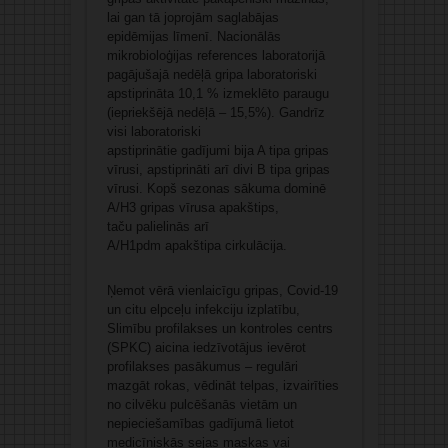
lai gan tā joprojām saglabājas
epidēmijas līmenī. Nacionālās
mikrobioloģijas references laboratorijā
pagājušajā nedēļā gripa laboratoriski
apstiprināta 10,1 % izmeklēto paraugu
(iepriekšējā nedēļā – 15,5%). Gandrīz
visi laboratoriski
apstiprinātie gadījumi bija A tipa gripas
vīrusi, apstiprināti arī divi B tipa gripas
vīrusi. Kopš sezonas sākuma dominē
A/H3 gripas vīrusa apakštips,
taču palielinās arī
A/H1pdm apakštipa cirkulācija.
Ņemot vērā vienlaicīgu gripas, Covid-19
un citu elpceļu infekciju izplatību,
Slimību profilakses un kontroles centrs
(SPKC) aicina iedzīvotājus ievērot
profilakses pasākumus – regulāri
mazgāt rokas, vēdināt telpas, izvairīties
no cilvēku pulcēšanās vietām un
nepieciešamības gadījumā lietot
medicīniskās sejas maskas vai