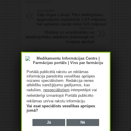
Iepriekšējais:
Zāļu tirgus Latvijā: Pērn lieltirgotavu
apgrozījums sasniedzis 1,63 miljardus,
bet aptiekās vairāk nekā 520 miljonus
Nākamais:
Mudina uz empātiskāku un
skaidrojošāku attieksmi paliatīvajā un
hospisa aprūpē
Saistītie raksti
Farmaceitisko izstrādājumu
vairumtirgotāja “Baltacon”
Portālā publicētā rakstu un reklāmas
apgrozījums pērn audzis par
informācija paredzēta veselības aprūpes
84,4%
nozares speciālistiem. Redakcija nenes
atbildību sarežģījumu gadījumos, kas
07/08/2026
radušies,
nespeciālistiem
interpretējot vai
nelietderīgi izmantojot Portālā publicēto
reklāmas un/vai rakstu informāciju.
Vai esat speciālists veselības aprūpes
jomā?
Jā
Nē