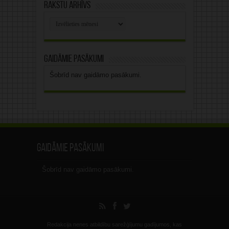
Rakstu arhīvs
Rakstu
arhīvs
Gaidāmie pasākumi
Šobrīd nav gaidāmo pasākumi.
Gaidāmie pasākumi
Šobrīd nav gaidāmo pasākumi.
Redakcija nenes atbildību sarežģījumu gadījumos, kas