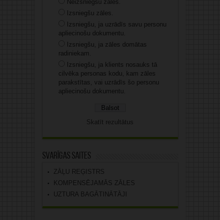
Neizsniegšu zāles.
Izsniegšu zāles.
Izsniegšu, ja uzrādīs savu personu
apliecinošu dokumentu.
Izsniegšu, ja zāles domātas
radiniekam.
Izsniegšu, ja klients nosauks tā
cilvēka personas kodu, kam zāles
parakstītas, vai uzrādīs šo personu
apliecinošu dokumentu.
Skatīt rezultātus
Svarīgas saites
ZĀĻU REĢISTRS
KOMPENSĒJAMĀS ZĀLES
UZTURA BAGĀTINĀTĀJI