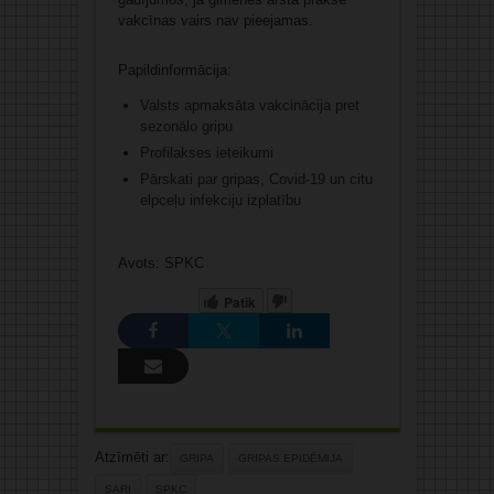
vakcīnas vairs nav pieejamas.
Papildinformācija:
Valsts apmaksāta vakcinācija pret
sezonālo gripu
Profilakses ieteikumi
Pārskati par gripas, Covid-19 un citu
elpceļu infekciju izplatību
Avots: SPKC
Patīk
Atzīmēti ar:
GRIPA
GRIPAS EPIDĒMIJA
SARI
SPKC