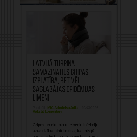
Latvijā turpina
samazināties gripas
izplatība, bet vēl
saglabājas epidēmijas
līmenī
Publicējis:
MIC Administrācija
19/03/2026
Rakstīt komentāru
Gripas un citu akūtu elpceļu infekciju
uzraudzības dati liecina, ka Latvijā
gripas aktivitāte pakāpeniski mazinās,