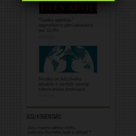
“Saules aptiekas”
apgrozījums pērn pieaudzis
par 10,4%
07/08/2026
Mediķu un līdzcilvēku
atbalsts ir vienlīdz svarīgi
tuberkulozes ārstēšanā
07/08/2026
Jūsu komentārs
Jūsu e-pasta adrese netiks
publicēta.Atzīmētie lauki ir obligāti
*