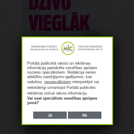
Portālā publicētā rakstu un reklāmas
informācija paredzēta veselības aprūpes
nozares speciālistiem. Redakcija nenes
atbildību sarežģījumu gadījumos, kas
radušies,
nespeciālistiem
interpretējot vai
nelietderīgi izmantojot Portālā publicēto
reklāmas un/vai rakstu informāciju.
Vai esat speciālists veselības aprūpes
jomā?
Jā
Nē