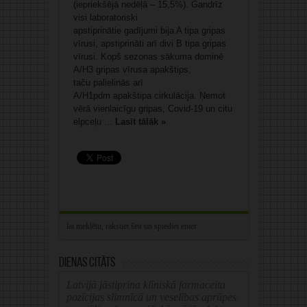
(iepriekšējā nedēļā – 15,5%). Gandrīz
visi laboratoriski
apstiprinātie gadījumi bija A tipa gripas
vīrusi, apstiprināti arī divi B tipa gripas
vīrusi. Kopš sezonas sākuma dominē
A/H3 gripas vīrusa apakštips,
taču palielinās arī
A/H1pdm apakštipa cirkulācija. Ņemot
vērā vienlaicīgu gripas, Covid-19 un citu
elpceļu ...
Lasīt tālāk »
Dienas citāts
Latvijā jāstiprina klīniskā farmaceita
pozīcijas slimnīcā un veselības aprūpes