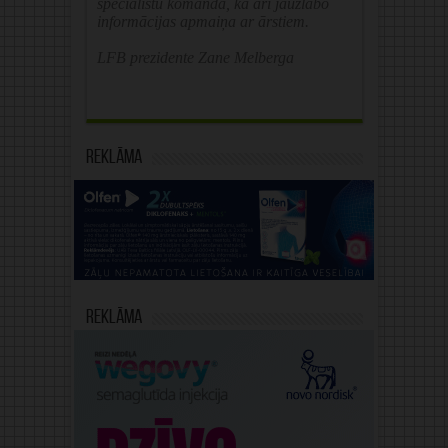
speciālistu komandā, kā arī jāuzlabo
informācijas apmaiņa ar ārstiem.
LFB prezidente Zane Melberga
Reklāma
Reklāma