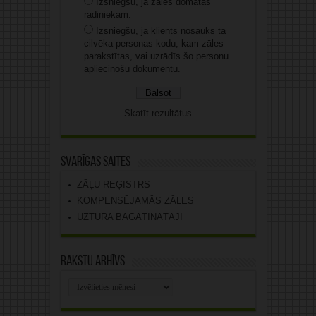
Izsniegšu, ja zāles domātas
radiniekam.
Izsniegšu, ja klients nosauks tā
cilvēka personas kodu, kam zāles
parakstītas, vai uzrādīs šo personu
apliecinošu dokumentu.
Skatīt rezultātus
Svarīgas saites
ZĀĻU REĢISTRS
KOMPENSĒJAMĀS ZĀLES
UZTURA BAGĀTINĀTĀJI
Rakstu arhīvs
Rakstu
arhīvs