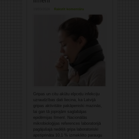
līmenī
19/03/2026
Rakstīt komentāru
Gripas un citu akūtu elpceļu infekciju
uzraudzības dati liecina, ka Latvijā
gripas aktivitāte pakāpeniski mazinās,
lai gan tā joprojām saglabājas
epidēmijas līmenī. Nacionālās
mikrobioloģijas references laboratorijā
pagājušajā nedēļā gripa laboratoriski
apstiprināta 10,1 % izmeklēto paraugu