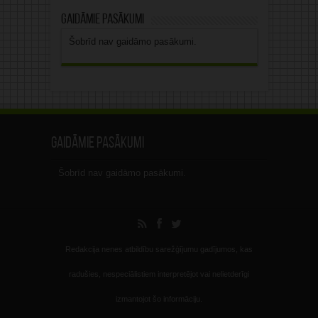
Gaidāmie pasākumi
Šobrīd nav gaidāmo pasākumi.
Gaidāmie pasākumi
Šobrīd nav gaidāmo pasākumi.
Redakcija nenes atbildību sarežģījumu gadījumos, kas
radušies, nespeciālistiem interpretējot vai nelietderīgi
izmantojot šo informāciju.