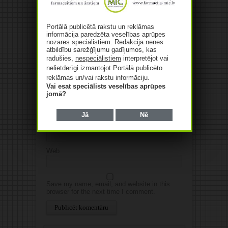
Jūsu e-pasta adrese netiks
publicēta.Atzīmētie lauki ir obligāti
*
Portālā publicētā rakstu un reklāmas
informācija paredzēta veselības aprūpes
nozares speciālistiem. Redakcija nenes
atbildību sarežģījumu gadījumos, kas
radušies,
nespeciālistiem
interpretējot vai
nelietderīgi izmantojot Portālā publicēto
reklāmas un/vai rakstu informāciju.
Vai esat speciālists veselības aprūpes
jomā?
Vārds
*
Jā
Nē
E-pasts
*
Web
Save my name, email, and website in this
browser for the next time I comment.
Alternative: