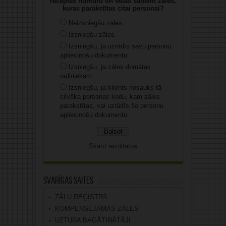
receptes numuru un vēlas saņemt zāles,
kuras parakstītas citai personai?
Neizsniegšu zāles.
Izsniegšu zāles.
Izsniegšu, ja uzrādīs savu personu
apliecinošu dokumentu.
Izsniegšu, ja zāles domātas
radiniekam.
Izsniegšu, ja klients nosauks tā
cilvēka personas kodu, kam zāles
parakstītas, vai uzrādīs šo personu
apliecinošu dokumentu.
Skatīt rezultātus
Svarīgas saites
ZĀĻU REĢISTRS
KOMPENSĒJAMĀS ZĀLES
UZTURA BAGĀTINĀTĀJI