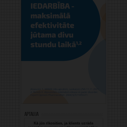
Aptauja
Kā jūs rīkosities, ja klients uzrāda