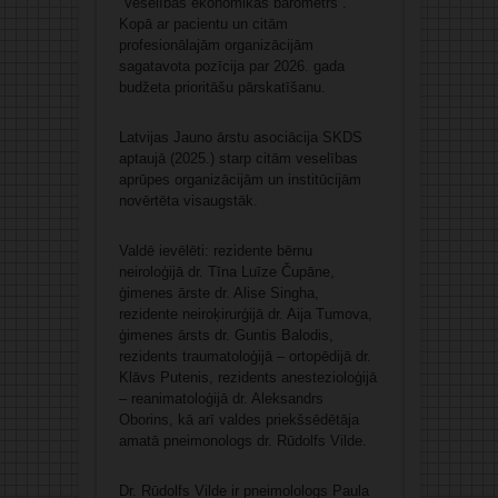
“Veselības ekonomikas barometrs”.
Kopā ar pacientu un citām
profesionālajām organizācijām
sagatavota pozīcija par 2026. gada
budžeta prioritāšu pārskatīšanu.
Latvijas Jauno ārstu asociācija SKDS
aptaujā (2025.) starp citām veselības
aprūpes organizācijām un institūcijām
novērtēta visaugstāk.
Valdē ievēlēti: rezidente bērnu
neiroloģijā dr. Tīna Luīze Čupāne,
ģimenes ārste dr. Alise Singha,
rezidente neiroķirurģijā dr. Aija Tumova,
ģimenes ārsts dr. Guntis Balodis,
rezidents traumatoloģijā – ortopēdijā dr.
Klāvs Putenis, rezidents anestezioloģijā
– reanimatoloģijā dr. Aleksandrs
Oborins, kā arī valdes priekšsēdētāja
amatā pneimonologs dr. Rūdolfs Vilde.
Dr. Rūdolfs Vilde ir pneimolologs Paula