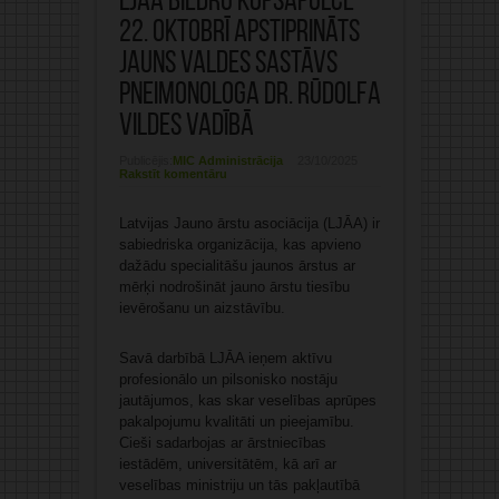
LJĀA biedru kopsapulcē
22. oktobrī apstiprināts
jauns valdes sastāvs
pneimonologa dr. Rūdolfa
Vildes vadībā
Publicējis:
MIC Administrācija
23/10/2025
Rakstīt komentāru
Latvijas Jauno ārstu asociācija (LJĀA) ir
sabiedriska organizācija, kas apvieno
dažādu specialitāšu jaunos ārstus ar
mērķi nodrošināt jauno ārstu tiesību
ievērošanu un aizstāvību.
Savā darbībā LJĀA ieņem aktīvu
profesionālo un pilsonisko nostāju
jautājumos, kas skar veselības aprūpes
pakalpojumu kvalitāti un pieejamību.
Cieši sadarbojas ar ārstniecības
iestādēm, universitātēm, kā arī ar
veselības ministriju un tās pakļautībā