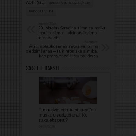
Atzīmēti ar:
JAUNO ĀRSTU ASOCIĀCIJA
RŪDOLFS VILDE
Iepriekšējais:
29. oktobrī Stradiņa slimnīcā notiks
Insulta diena – aicināts ikviens
interesents
Nākamais:
Ārsti: aptaukošanās sākas vēl pirms
piedzimšanas – tā ir hroniska slimība,
kas prasa speciālistu palīdzību
Saistītie raksti
Pusaudzis grib lietot kreatīnu
muskuļu audzēšanai! Ko
saka eksperti?
06/08/2026