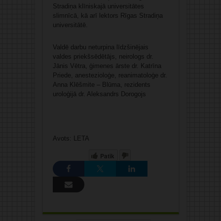
Stradiņa klīniskajā universitātes
slimnīcā, kā arī lektors Rīgas Stradiņa
universitātē.
Valdē darbu neturpina līdzšinējais
valdes priekšsēdētājs, neirologs dr.
Jānis Vētra, ģimenes ārste dr. Katrīna
Priede, anestezioloģe, reanimatoloģe dr.
Anna Klēšmite – Blūma, rezidents
uroloģijā dr. Aleksandrs Dorogojs
Avots: LETA
Patīk