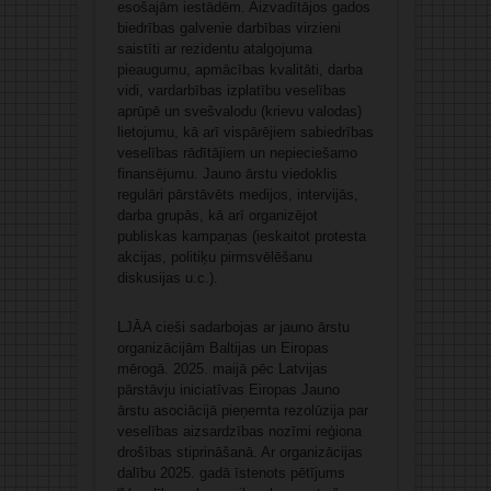
esošajām iestādēm. Aizvadītājos gados
biedrības galvenie darbības virzieni
saistīti ar rezidentu atalgojuma
pieaugumu, apmācības kvalitāti, darba
vidi, vardarbības izplatību veselības
aprūpē un svešvalodu (krievu valodas)
lietojumu, kā arī vispārējiem sabiedrības
veselības rādītājiem un nepieciešamo
finansējumu. Jauno ārstu viedoklis
regulāri pārstāvēts medijos, intervijās,
darba grupās, kā arī organizējot
publiskas kampaņas (ieskaitot protesta
akcijas, politiķu pirmsvēlēšanu
diskusijas u.c.).
LJĀA cieši sadarbojas ar jauno ārstu
organizācijām Baltijas un Eiropas
mērogā. 2025. maijā pēc Latvijas
pārstāvju iniciatīvas Eiropas Jauno
ārstu asociācijā pieņemta rezolūzija par
veselības aizsardzības nozīmi reģiona
drošības stiprināšanā. Ar organizācijas
dalību 2025. gadā īstenots pētījums