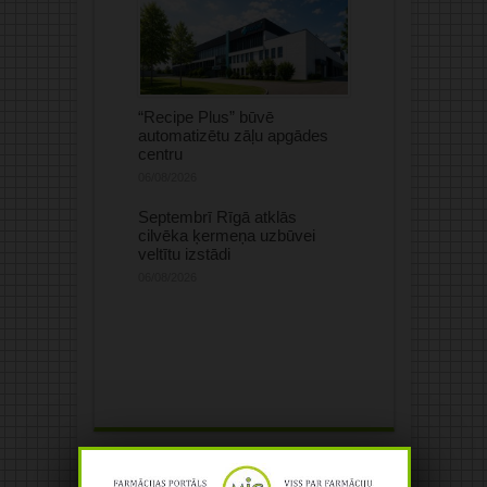
“Recipe Plus” būvē
automatizētu zāļu apgādes
centru
06/08/2026
Septembrī Rīgā atklās
cilvēka ķermeņa uzbūvei
veltītu izstādi
06/08/2026
Jūsu komentārs