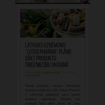
Latvijas uzņēmums
“Lotos Pharma” plāno
sākt produktu
tirdzniecību Ukrainā
Publicējis:
MIC Administrācija
07/07/2014
3 komentāri
Strauji augošais Latvijas farmācijas
nozares uzņēmums SIA “Lotos Pharma”
ir veiksmīgi pabeidzis savu ražoto
produktu reģistrāciju Ukrainā, kur
tuvākajā laikā plāno atvērt arī savu