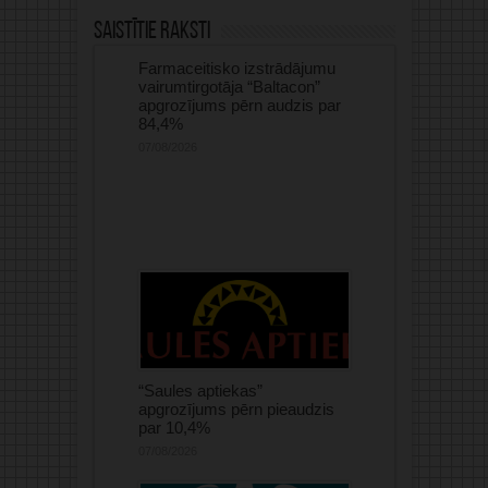
Saistītie raksti
Farmaceitisko izstrādājumu
vairumtirgotāja “Baltacon”
apgrozījums pērn audzis par
84,4%
07/08/2026
“Saules aptiekas”
apgrozījums pērn pieaudzis
par 10,4%
07/08/2026