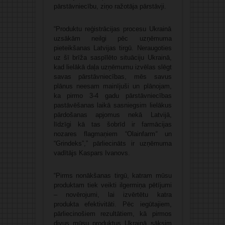
pārstāvniecību, ziņo ražotāja pārstāvji.
“Produktu reģistrācijas procesu Ukrainā
uzsākām neilgi pēc uzņēmuma
pieteikšanas Latvijas tirgū. Neraugoties
uz šī brīža saspīlēto situāciju Ukrainā,
kad lielākā daļa uzņēmumu izvēlas slēgt
savas pārstāvniecības, mēs savus
plānus neesam mainījuši un plānojam,
ka pirmo 3-4 gadu pārstāvniecības
pastāvēšanas laikā sasniegsim lielākus
pārdošanas apjomus nekā Latvijā,
līdzīgi kā tas šobrīd ir farmācijas
nozares flagmaņiem “Olainfarm
“
un
“Grindeks”,” pārliecināts ir uzņēmuma
vadītājs Kaspars Ivanovs.
“Pirms nonākšanas tirgū, katram mūsu
produktam tiek veikti ilgermiņa pētījumi
– novērojumi, lai izvērtētu katra
produkta efektivitāti. Pēc iegūtajiem,
pārliecinošiem rezultātiem, kā pirmos
divus mūsu produktus Ukrainā sāksim