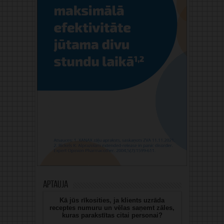
Aptauja
Kā jūs rīkosities, ja klients uzrāda
receptes numuru un vēlas saņemt zāles,
kuras parakstītas citai personai?