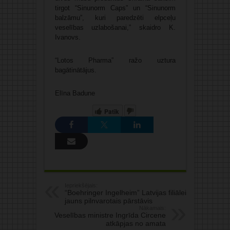
tirgot “Sinunorm Caps” un “Sinunorm
balzāmu”, kuri paredzēti elpceļu
veselības uzlabošanai,” skaidro K.
Ivanovs.
“Lotos Pharma” ražo uztura
bagātinātājus.
Elīna Badune
Patīk
Iepriekšējais:
“Boehringer Ingelheim” Latvijas filiālei
jauns pilnvarotais pārstāvis
Nākamais:
Veselības ministre Ingrīda Circene
atkāpjas no amata