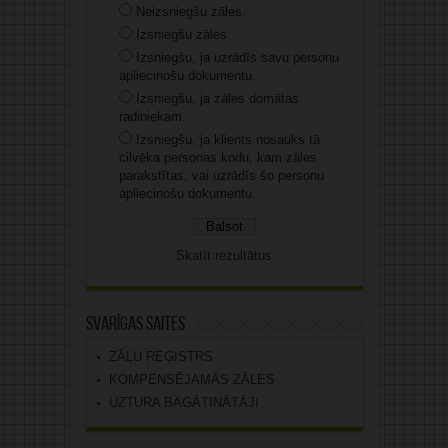
Neizsniegšu zāles.
Izsniegšu zāles.
Izsniegšu, ja uzrādīs savu personu
apliecinošu dokumentu.
Izsniegšu, ja zāles domātas
radiniekam.
Izsniegšu, ja klients nosauks tā
cilvēka personas kodu, kam zāles
parakstītas, vai uzrādīs šo personu
apliecinošu dokumentu.
Skatīt rezultātus
Svarīgas saites
ZĀĻU REĢISTRS
KOMPENSĒJAMĀS ZĀLES
UZTURA BAGĀTINĀTĀJI