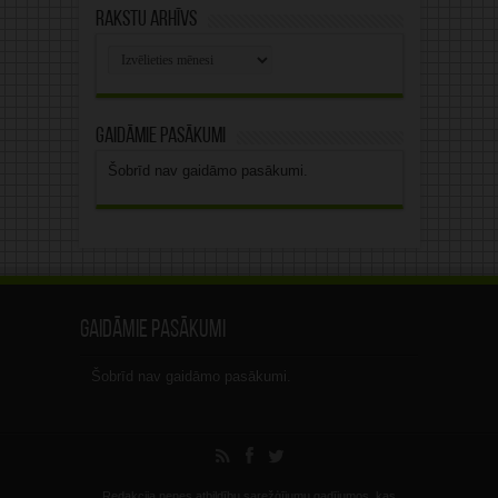
Rakstu arhīvs
Rakstu
arhīvs
Gaidāmie pasākumi
Šobrīd nav gaidāmo pasākumi.
Gaidāmie pasākumi
Šobrīd nav gaidāmo pasākumi.
Redakcija nenes atbildību sarežģījumu gadījumos, kas