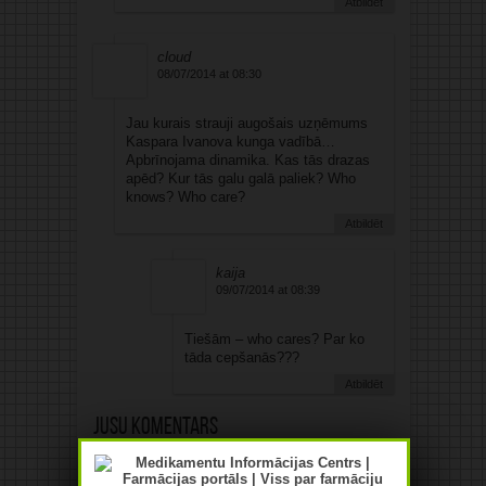
Atbildēt
cloud
08/07/2014 at 08:30
Jau kurais strauji augošais uzņēmums
Kaspara Ivanova kunga vadībā…
Apbrīnojama dinamika. Kas tās drazas
apēd? Kur tās galu galā paliek? Who
knows? Who care?
Atbildēt
kaija
09/07/2014 at 08:39
Tiešām – who cares? Par ko
tāda cepšanās???
Atbildēt
Jūsu komentārs
Jūsu e-pasta adrese netiks
publicēta.Atzīmētie lauki ir obligāti
*