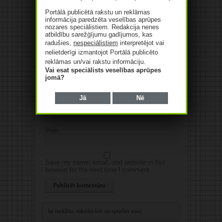
Portālā publicētā rakstu un reklāmas
informācija paredzēta veselības aprūpes
nozares speciālistiem. Redakcija nenes
atbildību sarežģījumu gadījumos, kas
radušies,
nespeciālistiem
interpretējot vai
nelietderīgi izmantojot Portālā publicēto
reklāmas un/vai rakstu informāciju.
Vai esat speciālists veselības aprūpes
jomā?
Vārds
*
Jā
Nē
E-pasts
*
Web
Save my name, email, and website in this
browser for the next time I comment.
Alternative: