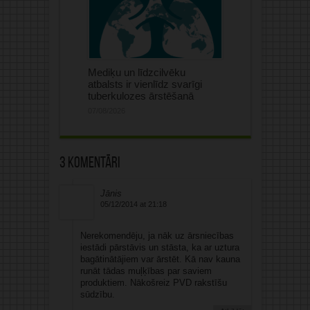
Mediķu un līdzcilvēku
atbalsts ir vienlīdz svarīgi
tuberkulozes ārstēšanā
07/08/2026
3 komentāri
Jānis
05/12/2014 at 21:18
Nerekomendēju, ja nāk uz ārsniecības
iestādi pārstāvis un stāsta, ka ar uztura
bagātinātājiem var ārstēt. Kā nav kauna
runāt tādas muļķības par saviem
produktiem. Nākošreiz PVD rakstīšu
sūdzību.