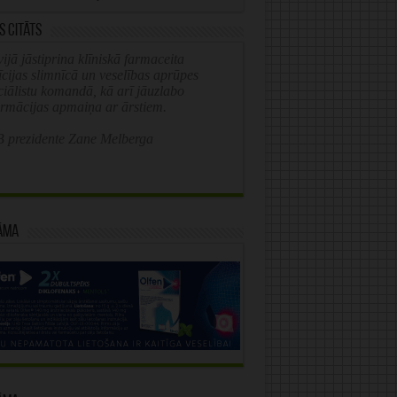
s citāts
ijā jāstiprina klīniskā farmaceita
īcijas slimnīcā un veselības aprūpes
ciālistu komandā, kā arī jāuzlabo
ormācijas apmaiņa ar ārstiem.
 prezidente Zane Melberga
āma