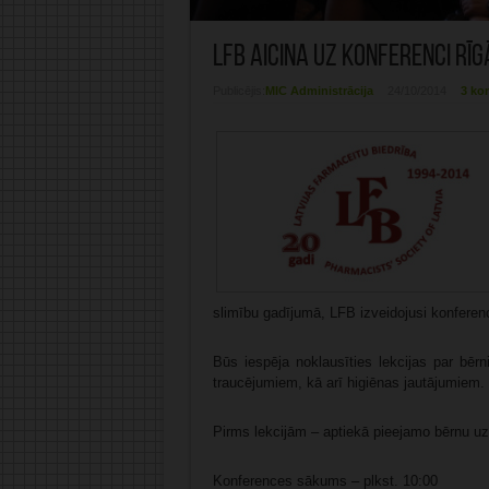
LFB aicina uz konferenci Rīg
Publicējis:
MIC Administrācija
24/10/2014
3 ko
slimību gadījumā, LFB izveidojusi konferen
Būs iespēja noklausīties lekcijas par bē
traucējumiem, kā arī higiēnas jautājumiem.
Pirms lekcijām – aptiekā pieejamo bērnu uzt
Konferences sākums – plkst. 10:00