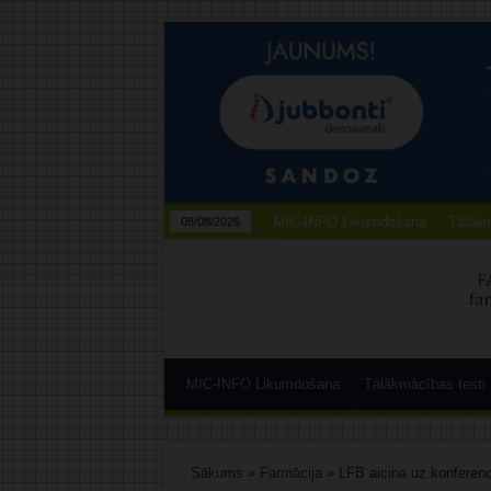
MIC-INFO Likumdošana
Tālākm
08/08/2026
MIC-INFO Likumdošana
Tālākmācības testi
Sākums
»
Farmācija
»
LFB aicina uz konferenc