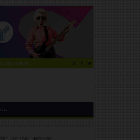
 zāļu saraksts
ksts