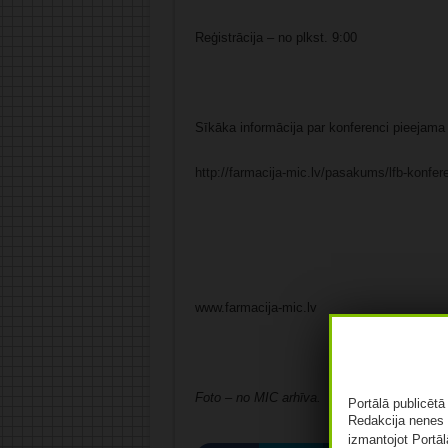
Reģistrācija – no plkst. 9:00
Sīkāka informācija par konferenci pieejama 
http://farmacija-mic.lv/pasakums/lfb-konfere
www.farmacija-mic.lv
Foto – no MIC arhīva.
Portālā publicēt
Redakcija nenes 
izmantojot Portāl