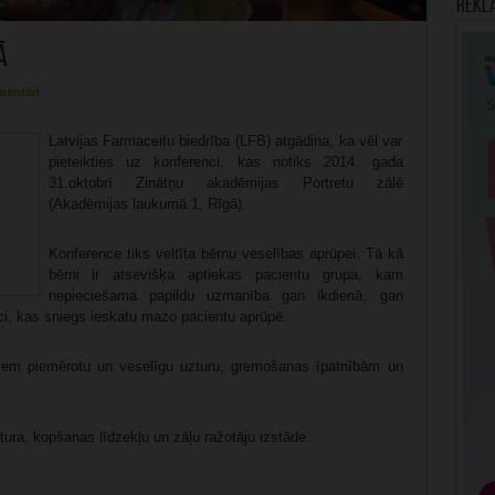
Rekl
ā
mentāri
Latvijas Farmaceitu biedrība (LFB) atgādina, ka vēl var
pieteikties uz konferenci, kas notiks 2014. gada
31.oktobrī Zinātņu akadēmijas Portretu zālē
(Akadēmijas laukumā 1, Rīgā).
Konference tiks veltīta bērnu veselības aprūpei. Tā kā
bērni ir atsevišķa aptiekas pacientu grupa, kam
nepieciešama papildu uzmanība gan ikdienā, gan
ci, kas sniegs ieskatu mazo pacientu aprūpē.
rniem piemērotu un veselīgu uzturu, gremošanas īpatnībām un
ura, kopšanas līdzekļu un zāļu ražotāju izstāde.