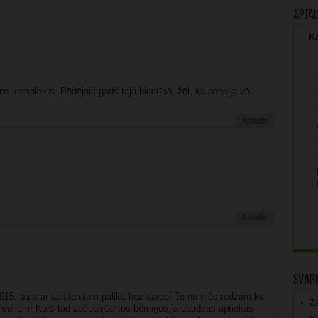
Apta
Kā
ns komplekts. Pēdējais gads taja biedrībā, žēl, ka pensija vēl
Atbildēt
Atbildēt
Svarī
15. bars ar asistentiem paliks bez darba! Te nu mēs redzam,ka
Z
 biedriem! Kurš tad apčubinās tos bērniņus,ja daudzas aptiekas