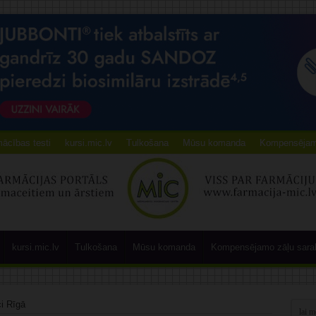
ācības testi
kursi.mic.lv
Tulkošana
Mūsu komanda
Kompensējamo
kursi.mic.lv
Tulkošana
Mūsu komanda
Kompensējamo zāļu sara
i Rīgā