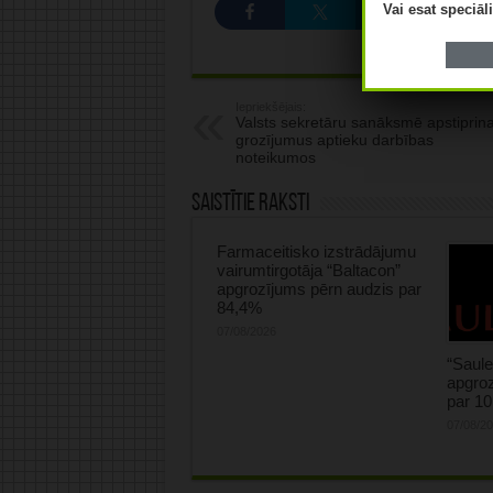
Vai esat speciā
Iepriekšējais:
Valsts sekretāru sanāksmē apstiprin
grozījumus aptieku darbības
noteikumos
Saistītie raksti
Farmaceitisko izstrādājumu
vairumtirgotāja “Baltacon”
apgrozījums pērn audzis par
84,4%
07/08/2026
“Saule
apgroz
par 1
07/08/2