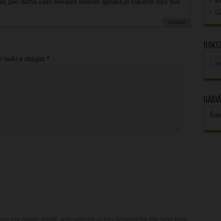
K
 pēc darba vairs nevarēs ieskriet aptiekā,jo vakaros viss būs
U
Atbildēt
Rakst
lauki ir obligāti
*
Rak
arhī
Gaidā
Šob
ve my name, email, and website in this browser for the next time