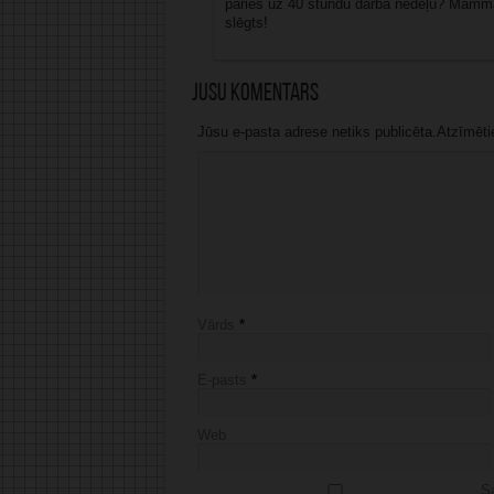
pāries uz 40 stundu darba nedēļu? Mammas
slēgts!
Jūsu komentārs
Jūsu e-pasta adrese netiks publicēta.Atzīmētie 
Vārds
*
E-pasts
*
Web
Sa