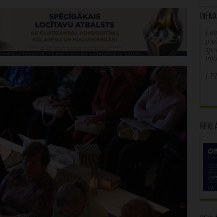
Diena
Latv
poz
spe
inf
LFB
Rekl