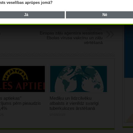
lists veselības aprūpes jomā?
Jā
Nē
Nākamais:
a
Eiropas zāļu aģentūra iesaistīsies
Ebolas vīrusa vakcīnu un zāļu
vērtēšanā
s aptiekas”
Mediķu un līdzcilvēku
ījums pērn pieaudzis
atbalsts ir vienlīdz svarīgi
0,4%
tuberkulozes ārstēšanā
026
07/08/2026