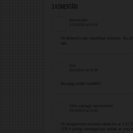
3 komentāri
farmaceite
27/10/2014 at 07:58
Un Belevičs par veselības ministru. Nu pil
tālu.
Ilze
26/10/2014 at 15:36
Nevajag stulbi muldēt!!!
Sēru vainags asistentiem
24/10/2014 at 14:34
Un programmā neviena vārda,ka ar 1.07.20
LFB ir pīlnīgi vienalga,kas notiek ar viņu