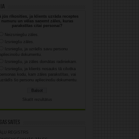
uja
 jūs rīkosities, ja klients uzrāda receptes
numuru un vēlas saņemt zāles, kuras
parakstītas citai personai?
Neizsniegšu zāles.
Izsniegšu zāles.
Izsniegšu, ja uzrādīs savu personu
apliecinošu dokumentu.
Izsniegšu, ja zāles domātas radiniekam.
Izsniegšu, ja klients nosauks tā cilvēka
personas kodu, kam zāles parakstītas, vai
uzrādīs šo personu apliecinošu dokumentu.
Skatīt rezultātus
gas saites
ĀĻU REĢISTRS