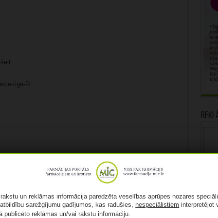
šeit:
nce-riga-2/
Rekl
ā rakstu un reklāmas informācija paredzēta veselības aprūpes nozares speciāl
atbildību sarežģījumu gadījumos, kas radušies,
nespeciālistiem
interpretējot 
Patīk
ā publicēto reklāmas un/vai rakstu informāciju.