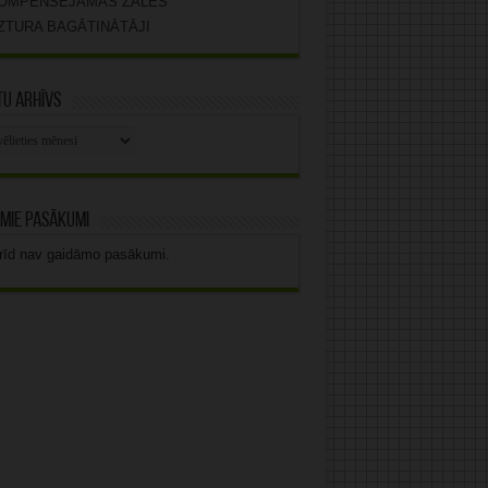
OMPENSĒJAMĀS ZĀLES
ZTURA BAGĀTINĀTĀJI
u arhīvs
stu
vs
mie pasākumi
rīd nav gaidāmo pasākumi.