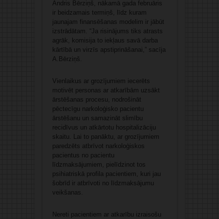
Andris Bērziņš, nākamā gada februāris
ir beidzamais termiņš, līdz kuram
jaunajam finansēšanas modelim ir jābūt
izstrādātam. “Ja risinājums tiks atrasts
agrāk, komisija to iekļaus savā darba
kārtībā un virzīs apstiprināšanai,” sacīja
A.Bērziņš.
Vienlaikus ar grozījumiem iecerēts
motivēt personas ar atkarībām uzsākt
ārstēšanas procesu, nodrošināt
pēctecīgu narkoloģisko pacientu
ārstēšanu un samazināt slimību
recidīvus un atkārtotu hospitalizāciju
skaitu. Lai to panāktu, ar grozījumiem
paredzēts atbrīvot narkoloģiskos
pacientus no pacientu
līdzmaksājumiem, pielīdzinot tos
psihiatriskā profila pacientiem, kuri jau
šobrīd ir atbrīvoti no līdzmaksājumu
veikšanas.
Nereti pacientiem ar atkarību izraisošu