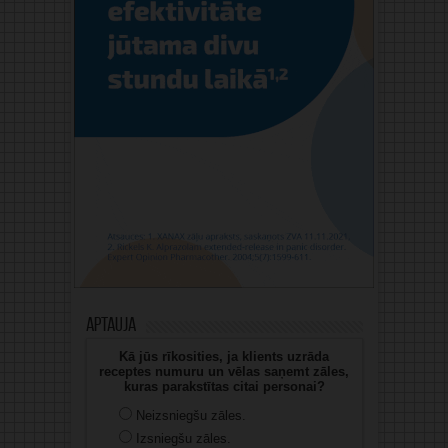
Aptauja
Kā jūs rīkosities, ja klients uzrāda
receptes numuru un vēlas saņemt zāles,
kuras parakstītas citai personai?
Neizsniegšu zāles.
Izsniegšu zāles.