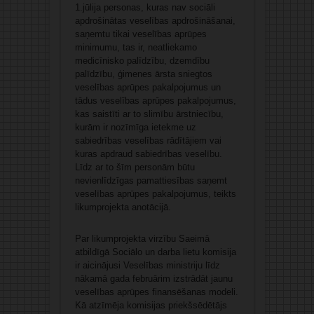
1.jūlija personas, kuras nav sociāli
apdrošinātas veselības apdrošināšanai,
saņemtu tikai veselības aprūpes
minimumu, tas ir, neatliekamo
medicīnisko palīdzību, dzemdību
palīdzību, ģimenes ārsta sniegtos
veselības aprūpes pakalpojumus un
tādus veselības aprūpes pakalpojumus,
kas saistīti ar to slimību ārstniecību,
kurām ir nozīmīga ietekme uz
sabiedrības veselības rādītājiem vai
kuras apdraud sabiedrības veselību.
Līdz ar to šīm personām būtu
nevienlīdzīgas pamattiesības saņemt
veselības aprūpes pakalpojumus, teikts
likumprojekta anotācijā.
Par likumprojekta virzību Saeimā
atbildīgā Sociālo un darba lietu komisija
ir aicinājusi Veselības ministriju līdz
nākamā gada februārim izstrādāt jaunu
veselības aprūpes finansēšanas modeli.
Kā atzīmēja komisijas priekšsēdētājs