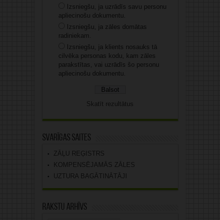
Izsniegšu, ja uzrādīs savu personu
apliecinošu dokumentu.
Izsniegšu, ja zāles domātas
radiniekam.
Izsniegšu, ja klients nosauks tā
cilvēka personas kodu, kam zāles
parakstītas, vai uzrādīs šo personu
apliecinošu dokumentu.
Skatīt rezultātus
Svarīgas saites
ZĀĻU REĢISTRS
KOMPENSĒJAMĀS ZĀLES
UZTURA BAGĀTINĀTĀJI
Rakstu arhīvs