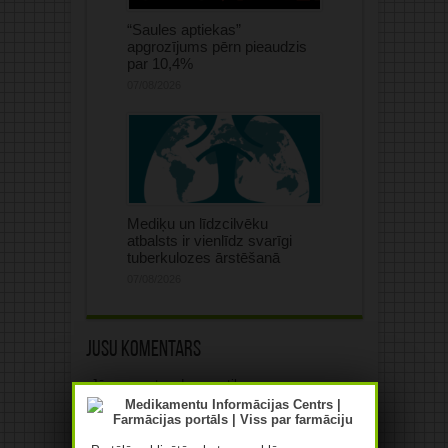
“Saules aptiekas”
apgrozījums pērn pieaudzis
par 10,4%
07/08/2026
Mediķu un līdzcilvēku
atbalsts ir vienlīdz svarīgi
tuberkulozes ārstēšanā
07/08/2026
Jūsu komentārs
Jūsu e-pasta adrese netiks
publicēta.Atzīmētie lauki ir obligāti
*