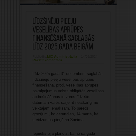
Līdzšinējo pieeju
veselības aprūpes
finansēšanā saglabās
līdz 2025.gada beigām
Publicējis:
MIC Administrācija
14/03/2024
Rakstīt komentāru
Līdz 2025.gada 31.decembrim saglabās
līdzšinējo pieeju veselības aprūpes
finansēšanā, proti, veselības aprūpes
pakalpojumus valsts obligātās veselības
apdrošināšanas ietvaros līdz šim
datumam varēs saņemt neatkarīgi no
veiktajām iemaksām. To paredz
grozījumi, ko ceturtdien, 14.martā, kā
steidzamus pieņēma Saeima.
Iepriekš bija plānots, ka no šā gada