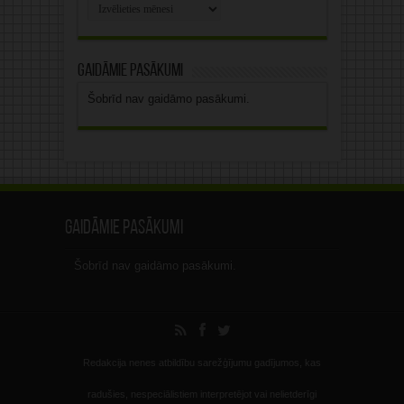
Rakstu
arhīvs
Gaidāmie pasākumi
Šobrīd nav gaidāmo pasākumi.
Gaidāmie pasākumi
Šobrīd nav gaidāmo pasākumi.
Redakcija nenes atbildību sarežģījumu gadījumos, kas
radušies, nespeciālistiem interpretējot vai nelietderīgi