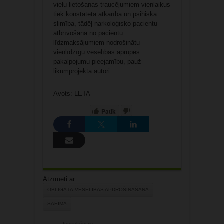
vielu lietošanas traucējumiem vienlaikus
tiek konstatēta atkarība un psihiska
slimība, tādēļ narkoloģisko pacientu
atbrīvošana no pacientu
līdzmaksājumiem nodrošinātu
vienlīdzīgu veselības aprūpes
pakalpojumu pieejamību, pauž
likumprojekta autori.
Avots: LETA
Patīk
Atzīmēti ar:
OBLIGĀTĀ VESELĪBAS APDROŠINĀŠANA
SAEIMA
Iepriekšējais: