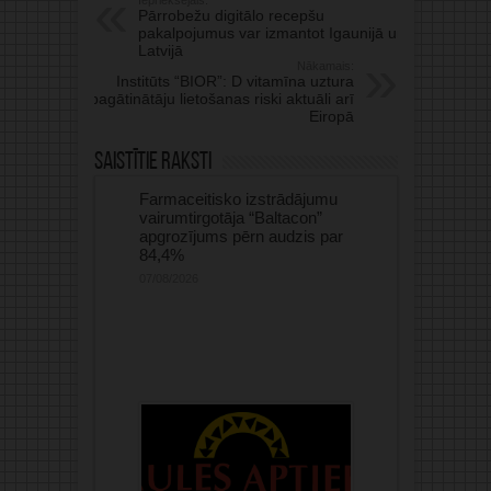
Pārrobežu digitālo recepšu
pakalpojumus var izmantot Igaunijā un
Latvijā
Nākamais:
Institūts “BIOR”: D vitamīna uztura
bagātinātāju lietošanas riski aktuāli arī
Eiropā
Saistītie raksti
Farmaceitisko izstrādājumu
vairumtirgotāja “Baltacon”
apgrozījums pērn audzis par
84,4%
07/08/2026