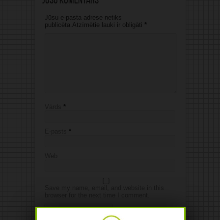
Jūsu komentārs
Jūsu e-pasta adrese netiks
publicēta.Atzīmētie lauki ir obligāti
*
Vārds
*
E-pasts
*
Web
Save my name, email, and website in this
browser for the next time I comment.