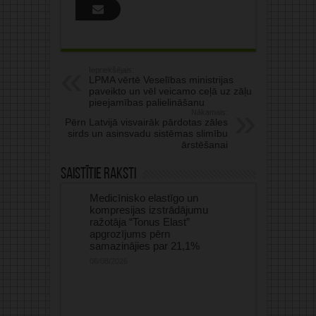
Iepriekšējais:
LPMA vērtē Veselības ministrijas
paveikto un vēl veicamo ceļā uz zāļu
pieejamības palielināšanu
Nākamais:
Pērn Latvijā visvairāk pārdotas zāles
sirds un asinsvadu sistēmas slimību
ārstēšanai
Saistītie raksti
Medicīnisko elastīgo un
kompresijas izstrādājumu
ražotāja “Tonus Elast”
apgrozījums pērn
samazinājies par 21,1%
06/08/2026