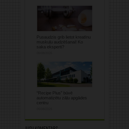
Pusaudzis grib lietot kreatīnu
muskuļu audzēšanai! Ko
saka eksperti?
06/08/2026
“Recipe Plus” būvē
automatizētu zāļu apgādes
centru
06/08/2026