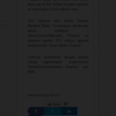
bijusi par 41,5% lielāka kā gadu iepriekš
un sasniegusi 4,214 miljonus eiro.
19,1 miljonus eiro “Berlin Chemie
Menarini Baltic” izmaksājusi dividendēs
akciju turētājam –
“BerlinChemie/Menarini Pharma” un
atdevusi parādu 17,5 miljonu apmērā
uzņēmumam “Swiss Berlin Chemie”.
Lietuvas uzņēmuma akcijas pilnībā
Vācijā reģistrētajam uzņēmumam
“BerlinChemie/Menarini Pharma”, ziņo
BNS.
www.farmacija-mic.lv
Patīk