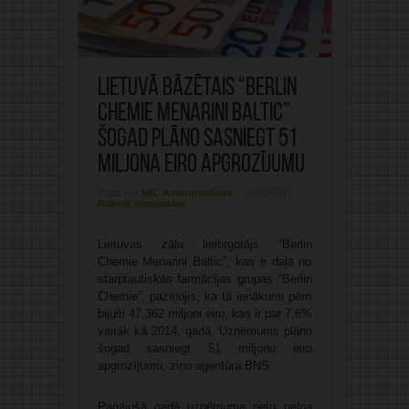
Lietuvā bāzētais “Berlin
Chemie Menarini Baltic”
šogad plāno sasniegt 51
miljona eiro apgrozījumu
Publicējis:
MIC Administrācija
20/05/2016
Rakstīt komentāru
Lietuvas zāļu lieltirgotājs “Berlin
Chemie Menarini Baltic”, kas ir daļa no
starptautiskās farmācijas grupas “Berlin
Chemie”, paziņojis, ka tā ienākumi pērn
bijuši 47,362 miljoni eiro, kas ir par 7,6%
vairāk kā 2014. gadā. Uzņēmums plāno
šogad sasniegt 51 miljonu eiro
apgrozījumu, ziņo agentūra BNS.
Pagājušā gadā uzņēmuma neto peļņa