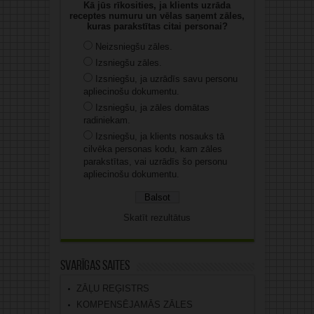
Kā jūs rīkosities, ja klients uzrāda
receptes numuru un vēlas saņemt zāles,
kuras parakstītas citai personai?
Neizsniegšu zāles.
Izsniegšu zāles.
Izsniegšu, ja uzrādīs savu personu
apliecinošu dokumentu.
Izsniegšu, ja zāles domātas
radiniekam.
Izsniegšu, ja klients nosauks tā
cilvēka personas kodu, kam zāles
parakstītas, vai uzrādīs šo personu
apliecinošu dokumentu.
Skatīt rezultātus
Svarīgas saites
ZĀĻU REĢISTRS
KOMPENSĒJAMĀS ZĀLES