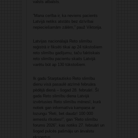
valsts atbalsts.
“Mana cerība ir, ka neviens pacients
Latvijā netiks atstāts bez dzīvībai
nepieciešamām zālēm,” pauž Viktorija.
Latvijas nacionālajā Reto slimību
reģistrā ir fiksēti tikai ap 24 tūkstošiem
reto slimību gadījumu, taču faktiskais
reto slimību pacientu skaits Latvijā
varētu būt ap 130 tūkstošiem.
Ik gadu Starptautisko Reto slimību
dienu visā pasaulē atzīmē februāra
pēdējā dienā – šogad 28. februārī. Šī
gada Reto slimību diena Latvijā
izvērtusies Reto slimību mēnesī, kurā
notiek gan informatīva kampaņa ar
lozungu “Reti, bet daudz! 100 000
iemeslu rīkoties!”, gan “Reto slimību
forums 2026”, kas notiks 27. februārī un
šogad pulcēs pašmāju un ārvalstu
ekspertus.