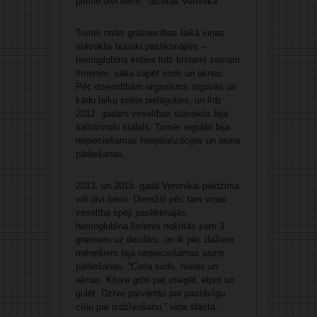
pirmie divi bērni,” atceras Veronika.
Tomēr otrās grūtniecības laikā viņas
stāvoklis būtiski pasliktinājies –
hemoglobīns krities līdz bīstami zemam
līmenim, sāka sāpēt sirds un aknas.
Pēc dzemdībām organisms atguvās un
kādu laiku spēja pielāgoties, un līdz
2012. gadam veselības stāvoklis bija
salīdzinoši stabils. Tomēr regulāri bija
nepieciešamas hospitalizācijas un asins
pārliešanas.
2013. un 2015. gadā Veronikai piedzima
vēl divi bērni. Diemžēl pēc tam viņas
veselība spēji pasliktinājās,
hemoglobīna līmenis nokritās zem 3
gramiem uz decilitru, un ik pēc dažiem
mēnešiem bija nepieciešamas asins
pārliešanas. “Cieta sirds, nieres un
aknas. Kļuva grūti pat staigāt, elpot un
gulēt. Dzīve pārvērtās par pastāvīgu
cīņu par izdzīvošanu,” viņa stāsta.