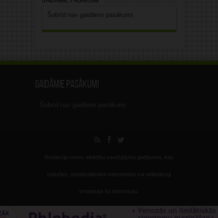
Šobrīd nav gaidāmo pasākumi.
Gaidāmie pasākumi
Šobrīd nav gaidāmo pasākumi.
Redakcija nenes atbildību sarežģījumu gadījumos, kas
radušies, nespeciālistiem interpretējot vai nelietderīgi
izmantojot šo informāciju.