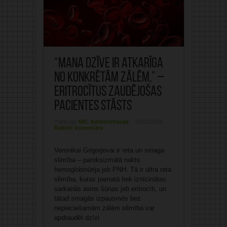
“Mana dzīve ir atkarīga
no konkrētām zālēm,” –
eritrocītus zaudējošas
pacientes stāsts
Publicējis:
MIC Administrācija
25/02/2026
Rakstīt komentāru
Veronikai Grigorjevai ir reta un smaga
slimība – paroksizmālā nakts
hemoglobinūrija jeb PNH. Tā ir ultra reta
slimība, kuras pamatā tiek iznīcinātas
sarkanās asins šūnas jeb eritrocīti, un
tātad smagās izpausmēs bez
nepieciešamām zālēm slimība var
apdraudēt dzīvi.