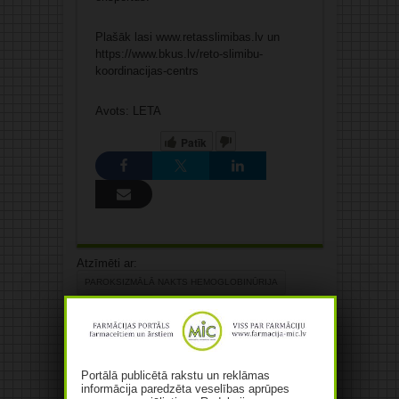
Plašāk lasi www.retasslimibas.lv un
https://www.bkus.lv/reto-slimibu-
koordinacijas-centrs
Avots: LETA
Patīk
Atzīmēti ar:
PAROKSIZMĀLĀ NAKTS HEMOGLOBINŪRIJA
RETA SLIMĪBA
Iepriekšējais:
Ziemā domas “bremzē”? Kas ir
“smadzeņu migla” un kā to mazināt
Portālā publicētā rakstu un reklāmas
Nākamais:
informācija paredzēta veselības aprūpes
Diskusijas dalībnieki: Pret vīriešu