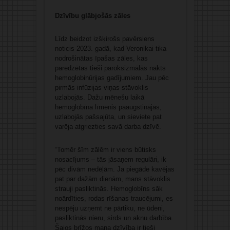
Dzīvību glābjošās zāles
Līdz beidzot izšķirošs pavērsiens
noticis 2023. gadā, kad Veronikai tika
nodrošinātas īpašas zāles, kas
paredzētas tieši paroksizmālās nakts
hemoglobinūrijas gadījumiem. Jau pēc
pirmās infūzijas viņas stāvoklis
uzlabojās. Dažu mēnešu laikā
hemoglobīna līmenis paaugstinājās,
uzlabojās pašsajūta, un sieviete pat
varēja atgriezties savā darba dzīvē.
“Tomēr šīm zālēm ir viens būtisks
nosacījums – tās jāsaņem regulāri, ik
pēc divām nedēļām. Ja piegāde kavējas
pat par dažām dienām, mans stāvoklis
strauji pasliktinās. Hemoglobīns sāk
noārdīties, rodas rīšanas traucējumi, es
nespēju uzņemt ne pārtiku, ne ūdeni,
pasliktinās nieru, sirds un aknu darbība.
Šajos brīžos mana dzīvība ir tieši