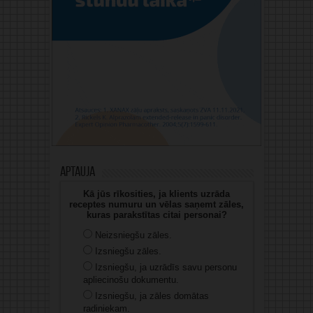
Aptauja
Kā jūs rīkosities, ja klients uzrāda
receptes numuru un vēlas saņemt zāles,
kuras parakstītas citai personai?
Neizsniegšu zāles.
Izsniegšu zāles.
Izsniegšu, ja uzrādīs savu personu
apliecinošu dokumentu.
Izsniegšu, ja zāles domātas
radiniekam.