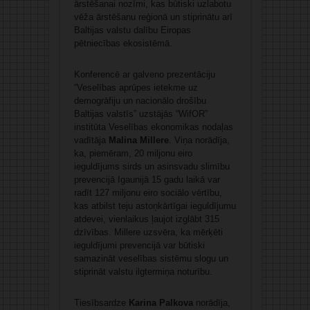
ārstēšanai nozīmi, kas būtiski uzlabotu
vēža ārstēšanu reģionā un stiprinātu arī
Baltijas valstu dalību Eiropas
pētniecības ekosistēmā.
Konferencē ar galveno prezentāciju
“Veselības aprūpes ietekme uz
demogrāfiju un nacionālo drošību
Baltijas valstīs” uzstājās “WifOR”
institūta Veselības ekonomikas nodaļas
vadītāja
Malina Millere
. Viņa norādīja,
ka, piemēram, 20 miljonu eiro
ieguldījums sirds un asinsvadu slimību
prevencijā Igaunijā 15 gadu laikā var
radīt 127 miljonu eiro sociālo vērtību,
kas atbilst teju astoņkārtīgai ieguldījumu
atdevei, vienlaikus ļaujot izglābt 315
dzīvības. Millere uzsvēra, ka mērķēti
ieguldījumi prevencijā var būtiski
samazināt veselības sistēmu slogu un
stiprināt valstu ilgtermiņa noturību.
Tiesībsardze
Karina Palkova
norādīja,