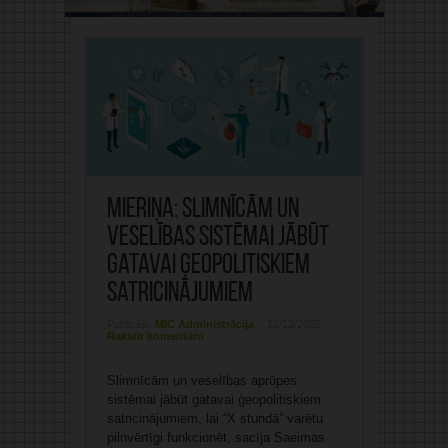
Mieriņa: Slimnīcām un
veselības sistēmai jābūt
gatavai ģeopolitiskiem
satricinājumiem
Publicējis:
MIC Administrācija
12/12/2025
Rakstīt komentāru
Slimnīcām un veselības aprūpes
sistēmai jābūt gatavai ģeopolitiskiem
satricinājumiem, lai “X stundā” varētu
pilnvērtīgi funkcionēt, sacīja Saeimas