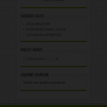
Svarīgas saites
ZĀĻU REĢISTRS
KOMPENSĒJAMĀS ZĀLES
UZTURA BAGĀTINĀTĀJI
Rakstu arhīvs
Rakstu
arhīvs
Gaidāmie pasākumi
Šobrīd nav gaidāmo pasākumi.