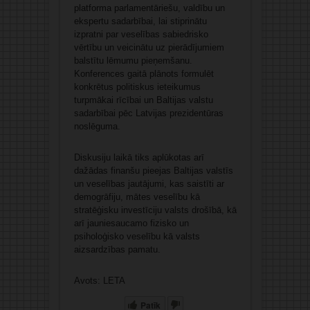
platforma parlamentāriešu, valdību un
ekspertu sadarbībai, lai stiprinātu
izpratni par veselības sabiedrisko
vērtību un veicinātu uz pierādījumiem
balstītu lēmumu pieņemšanu.
Konferences gaitā plānots formulēt
konkrētus politiskus ieteikumus
turpmākai rīcībai un Baltijas valstu
sadarbībai pēc Latvijas prezidentūras
noslēguma.
Diskusiju laikā tiks aplūkotas arī
dažādas finanšu pieejas Baltijas valstīs
un veselības jautājumi, kas saistīti ar
demogrāfiju, mātes veselību kā
stratēģisku investīciju valsts drošībā, kā
arī jauniesaucamo fizisko un
psiholoģisko veselību kā valsts
aizsardzības pamatu.
Avots: LETA
Patīk