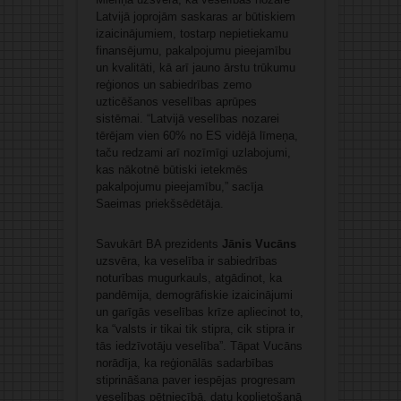
Latvijā joprojām saskaras ar būtiskiem
izaicinājumiem, tostarp nepietiekamu
finansējumu, pakalpojumu pieejamību
un kvalitāti, kā arī jauno ārstu trūkumu
reģionos un sabiedrības zemo
uzticēšanos veselības aprūpes
sistēmai. “Latvijā veselības nozarei
tērējam vien 60% no ES vidējā līmeņa,
taču redzami arī nozīmīgi uzlabojumi,
kas nākotnē būtiski ietekmēs
pakalpojumu pieejamību,” sacīja
Saeimas priekšsēdētāja.
Savukārt BA prezidents
Jānis Vucāns
uzsvēra, ka veselība ir sabiedrības
noturības mugurkauls, atgādinot, ka
pandēmija, demogrāfiskie izaicinājumi
un garīgās veselības krīze apliecinot to,
ka “valsts ir tikai tik stipra, cik stipra ir
tās iedzīvotāju veselība”. Tāpat Vucāns
norādīja, ka reģionālās sadarbības
stiprināšana paver iespējas progresam
veselības pētniecībā, datu koplietošanā