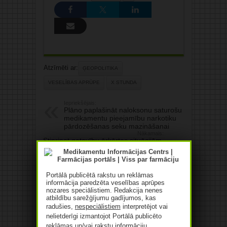
Atzīmēti ar:
ĢEOPOLITIKA
VESELĪBAS APRŪPE
X STUNDA
Iepriekšējais:
Plāno paplašināt naloksonu saturošu
medikamentu pieejamību narkotiku
pārdozēšanas seku mazināšanai
Nākamais:
Stiprinot gatavību ārkārtas situācijām,
Baltijas valstu veselības ministri
paraksta saprašanās memorandu par
asins un medicīnisko resursu
nodrošinājumu
Portālā publicētā rakstu un reklāmas
informācija paredzēta veselības aprūpes
nozares speciālistiem. Redakcija nenes
Saistītie raksti
atbildību sarežģījumu gadījumos, kas
radušies,
nespeciālistiem
interpretējot vai
Farmaceitisko izstrādājumu
nelietderīgi izmantojot Portālā publicēto
vairumtirgotāja “Baltacon”
reklāmas un/vai rakstu informāciju.