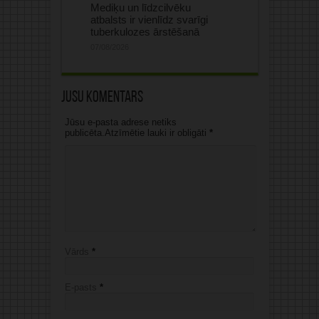
Mediķu un līdzcilvēku
atbalsts ir vienlīdz svarīgi
tuberkulozes ārstēšanā
07/08/2026
Jūsu komentārs
Jūsu e-pasta adrese netiks
publicēta.Atzīmētie lauki ir obligāti
*
Vārds
*
E-pasts
*