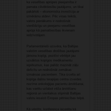
ka veselības aprūpes pieejamība ir
pamata cilvēktiesību jautājums, un tikai
pakārtoti – ekonomiska investīcija ar
izmērāmu atdevi. Pēc viņas teiktā,
valsts pienākums ir nodrošināt
vienlīdzīgu un pieejamu veselības
aprūpi kā pamattiesības ikvienam
iedzīvotājam.
Parlamentārieši uzsvēra, ka Baltijas
valstīm veselības drošības jautājumi
jārisina kopīgi, pozitīvi vērtējot jau
uzsāktos kopīgos medikamentu
iepirkumus, kas palīdz mazināt zāļu
deficītu un nodrošināt zemākas
izmaksas pacientiem. Tika izcelta arī
kopīga daļiņu terapijas centra izveides
nozīme onkoloģijas pacientu ārstēšanai,
kas varētu uzlabot vēža ārstēšanu
reģionā un vienlaikus stiprināt Baltijas
valstu iesaisti Eiropas pētniecības telpā.
Kā vēstīts, konference iecerēta kā