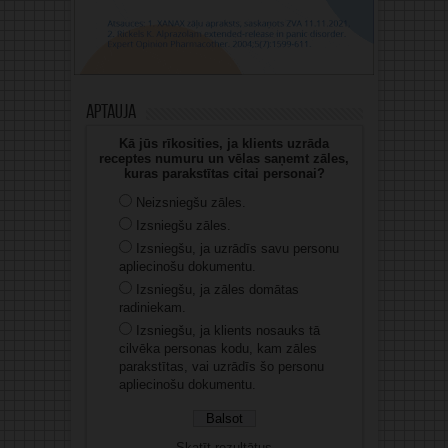
Aptauja
Kā jūs rīkosities, ja klients uzrāda
receptes numuru un vēlas saņemt zāles,
kuras parakstītas citai personai?
Neizsniegšu zāles.
Izsniegšu zāles.
Izsniegšu, ja uzrādīs savu personu
apliecinošu dokumentu.
Izsniegšu, ja zāles domātas
radiniekam.
Izsniegšu, ja klients nosauks tā
cilvēka personas kodu, kam zāles
parakstītas, vai uzrādīs šo personu
apliecinošu dokumentu.
Skatīt rezultātus