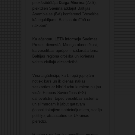
priekšsēdētāja
Daiga Mieriņa
(ZZS),
piektdien Saeimā atklājot Baltijas
Asamblejas (BA) konferenci “Veselība
kā ieguldījums Baltijas drošībā un
nākotnē”.
Kā aģentūru LETA informēja Saeimas
Preses dienestā, Mieriņa akcentējusi,
ka veselības aprūpei ir izšķiroša loma
Baltijas reģiona drošībā un ikvienas
valsts civilajā aizsardzībā.
Viņa atgādināja, ka Eiropā joprojām
notiek karš un ik dienas nākas
saskarties ar hibrīduzbrukumiem nu jau
visās Eiropas Savienības (ES)
dalībvalstīs, tāpēc veselības sistēmai
un slimnīcām ir jābūt gatavām
ģeopolitiskajiem satricinājumiem, sacīja
politiķe, atsaucoties uz Ukrainas
pieredzi.
Mieriņa uzsvēra, ka veselības nozare