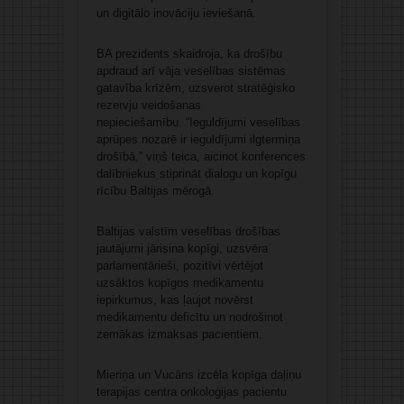
un digitālo inovāciju ieviešanā.
BA prezidents skaidroja, ka drošību
apdraud arī vāja veselības sistēmas
gatavība krīzēm, uzsverot stratēģisko
rezervju veidošanas
nepieciešamību. “Ieguldījumi veselības
aprūpes nozarē ir ieguldījumi ilgtermiņa
drošībā,” viņš teica, aicinot konferences
dalībniekus stiprināt dialogu un kopīgu
rīcību Baltijas mērogā.
Baltijas valstīm veselības drošības
jautājumi jārisina kopīgi, uzsvēra
parlamentārieši, pozitīvi vērtējot
uzsāktos kopīgos medikamentu
iepirkumus, kas ļaujot novērst
medikamentu deficītu un nodrošinot
zemākas izmaksas pacientiem.
Mieriņa un Vucāns izcēla kopīga daļiņu
terapijas centra onkoloģijas pacientu