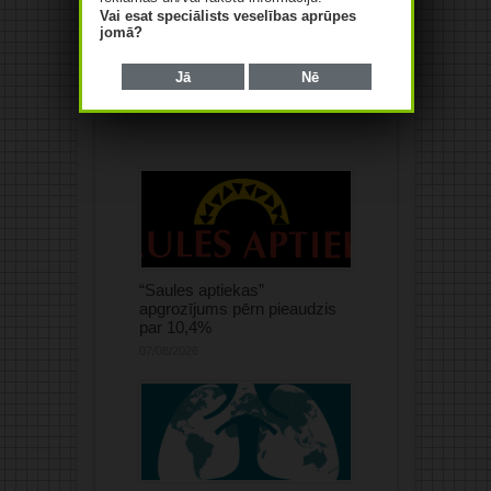
apgrozījums pērn audzis par
Vai esat speciālists veselības aprūpes
84,4%
jomā?
07/08/2026
Jā
Nē
“Saules aptiekas”
apgrozījums pērn pieaudzis
par 10,4%
07/08/2026