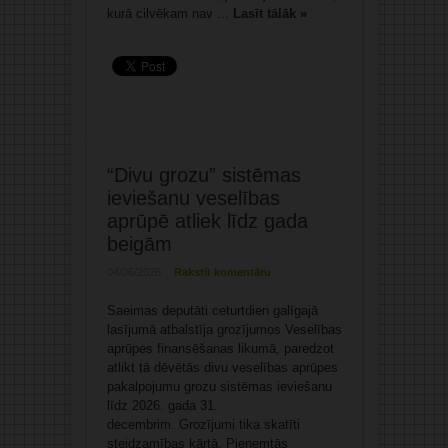
kurā cilvēkam nav ...
Lasīt tālāk »
“Divu grozu” sistēmas
ieviešanu veselības
aprūpē atliek līdz gada
beigām
04/06/2026
Rakstīt komentāru
Saeimas deputāti ceturtdien galīgajā
lasījumā atbalstīja grozījumos Veselības
aprūpes finansēšanas likumā, paredzot
atlikt tā dēvētās divu veselības aprūpes
pakalpojumu grozu sistēmas ieviešanu
līdz 2026. gada 31.
decembrim. Grozījumi tika skatīti
steidzamības kārtā. Pieņemtās