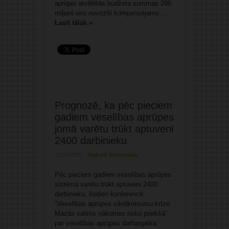
aprūpei atvēlētās budžeta summas 296
miljoni eiro novirzīti kompensējamo ...
Lasīt tālāk »
Prognozē, ka pēc pieciem
gadiem veselības aprūpes
jomā varētu trūkt aptuveni
2400 darbinieku
11/04/2025
Rakstīt komentāru
Pēc pieciem gadiem veselības aprūpes
sistēmā varētu trūkt aptuveni 2400
darbinieku, šodien konferencē
“Veselības aprūpes cilvēkresursu krīze:
Mazās valstis nākotnes risku priekšā”
par veselības aprūpes darbaspēka