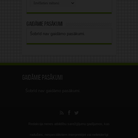
Rakstu
arhīvs
Gaidāmie pasākumi
Šobrīd nav gaidāmo pasākumi.
Gaidāmie pasākumi
Šobrīd nav gaidāmo pasākumi.
Redakcija nenes atbildību sarežģījumu gadījumos, kas
radušies, nespeciālistiem interpretējot vai nelietderīgi