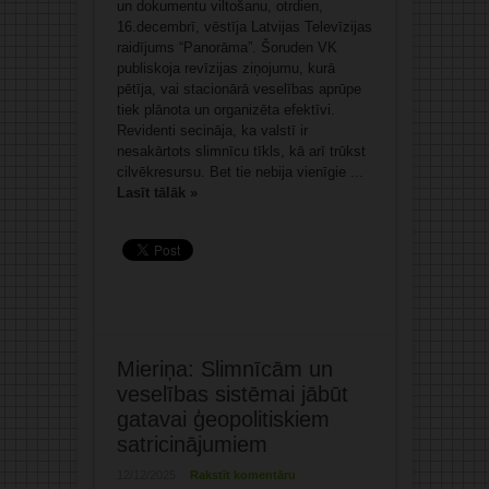
un dokumentu viltošanu, otrdien,
16.decembrī, vēstīja Latvijas Televīzijas
raidījums “Panorāma”. Šoruden VK
publiskoja revīzijas ziņojumu, kurā
pētīja, vai stacionārā veselības aprūpe
tiek plānota un organizēta efektīvi.
Revidenti secināja, ka valstī ir
nesakārtots slimnīcu tīkls, kā arī trūkst
cilvēkresursu. Bet tie nebija vienīgie ...
Lasīt tālāk »
Mieriņa: Slimnīcām un
veselības sistēmai jābūt
gatavai ģeopolitiskiem
satricinājumiem
12/12/2025
Rakstīt komentāru