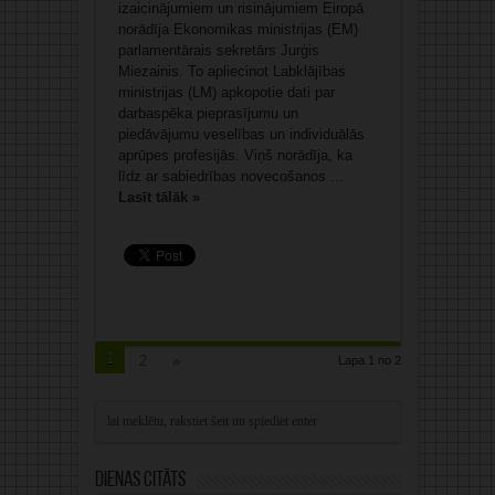
izaicinājumiem un risinājumiem Eiropā
norādīja Ekonomikas ministrijas (EM)
parlamentārais sekretārs Jurģis
Miezainis. To apliecinot Labklājības
ministrijas (LM) apkopotie dati par
darbaspēka pieprasījumu un
piedāvājumu veselības un individuālās
aprūpes profesijās. Viņš norādīja, ka
līdz ar sabiedrības novecošanos ...
Lasīt tālāk »
1
2
»
Lapa 1 no 2
Dienas citāts