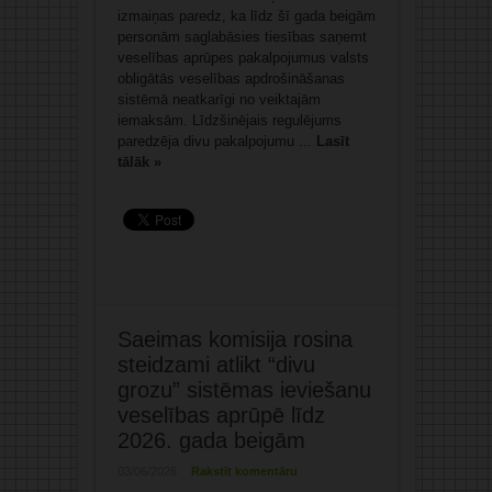
izmaiņas paredz, ka līdz šī gada beigām
personām saglabāsies tiesības saņemt
veselības aprūpes pakalpojumus valsts
obligātās veselības apdrošināšanas
sistēmā neatkarīgi no veiktajām
iemaksām. Līdzšinējais regulējums
paredzēja divu pakalpojumu ...
Lasīt
tālāk »
Saeimas komisija rosina
steidzami atlikt “divu
grozu” sistēmas ieviešanu
veselības aprūpē līdz
2026. gada beigām
03/06/2026
Rakstīt komentāru