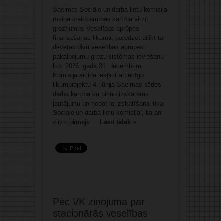
Saeimas Sociālo un darba lietu komisija
rosina steidzamības kārtībā virzīt
grozījumus Veselības aprūpes
finansēšanas likumā, paredzot atlikt tā
dēvētās divu veselības aprūpes
pakalpojumu grozu sistēmas ieviešanu
līdz 2026. gada 31. decembrim.
Komisija aicina iekļaut attiecīgo
likumprojektu 4. jūnija Saeimas sēdes
darba kārtībā kā pirmo izskatāmo
jautājumu un nodot to izskatīšanai tikai
Sociālo un darba lietu komisijai, kā arī
virzīt pirmajā ...
Lasīt tālāk »
Pēc VK ziņojuma par
stacionārās veselības