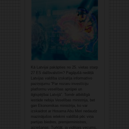
Kā Latvijai pakāpties no 25. vietas starp
27 ES dalībvalstīm? Pagājušā nedēļā
Latvijas valdība izskatīja informatīvo
paziņojumu “Par nozaru investīciju
platformu veselības aprūpei un
ilgtspējībai Latvijā”. Tomēr atbildīgā
iestāde nebija Veselības ministrija, bet
gan Ekonomikas ministrija, ko var
izskaidrot ar Hosama Abu Meri nedaudz
mazinājušos ietekmi valdībā pēc viņa
partijas biedres, premjerministres,
aiziešanas. Turklāt, ja vidējais vecums,