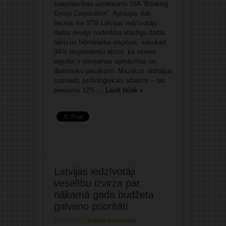
starpniecības uzņēmums SIA “Booking
Group Corporation”. Aptaujas dati
liecina, ka 37% Latvijas iedzīvotāju
darba devējs nodrošina elastīgu darba
laiku un hibrīddarba iespējas, savukārt
34% respondentu atzīst, ka viņiem
regulāri ir pieejamas apmācības un
darbinieku pasākumi. Mazākus rādītājus
sasniedz psiholoģiskais atbalsts – tas
pieejams 12% ...
Lasīt tālāk »
Latvijas iedzīvotāji
veselību izvirza par
nākamā gada budžeta
galveno prioritāti
22/09/2025
Rakstīt komentāru