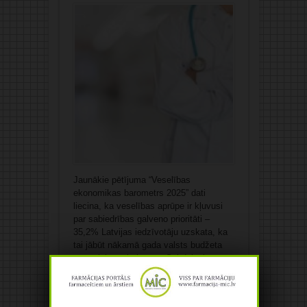
Jaunākie pētījuma “Veselības
ekonomikas barometrs 2025” dati
liecina, ka veselības aprūpe ir kļuvusi
par sabiedrības galveno prioritāti –
35,2% Latvijas iedzīvotāju uzskata, ka
tai jābūt nākamā gada valsts budžeta
centrālajam virzienam. Salīdzinājumam
– ekonomisko attīstību par svarīgāko
atzīmējuši 20,6%, bet drošību un
aizsardzību – 20,1% respondentu.