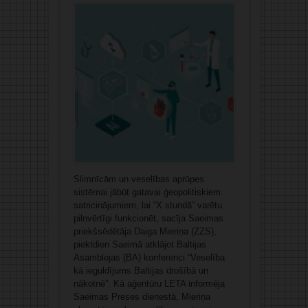
Slimnīcām un veselības aprūpes
sistēmai jābūt gatavai ģeopolitiskiem
satricinājumiem, lai “X stundā” varētu
pilnvērtīgi funkcionēt, sacīja Saeimas
priekšsēdētāja Daiga Mieriņa (ZZS),
piektdien Saeimā atklājot Baltijas
Asamblejas (BA) konferenci “Veselība
kā ieguldījums Baltijas drošībā un
nākotnē”. Kā aģentūru LETA informēja
Saeimas Preses dienestā, Mieriņa