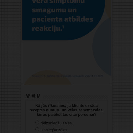
Aptauja
Kā jūs rīkosities, ja klients uzrāda
receptes numuru un vēlas saņemt zāles,
kuras parakstītas citai personai?
Neizsniegšu zāles.
Izsniegšu zāles.