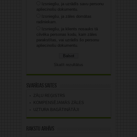
Izsniegšu, ja uzrādīs savu personu
apliecinošu dokumentu.
Izsniegšu, ja zāles domātas
radiniekam.
Izsniegšu, ja klients nosauks tā
cilvēka personas kodu, kam zāles
parakstītas, vai uzrādīs šo personu
apliecinošu dokumentu.
Skatīt rezultātus
Svarīgas saites
ZĀĻU REĢISTRS
KOMPENSĒJAMĀS ZĀLES
UZTURA BAGĀTINĀTĀJI
Rakstu arhīvs