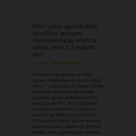
Pērn valsts apmaksātas
veselības aprūpes
nodrošināšanai novirzīti
vairāk nekā 1,7 miljardi
eiro
04/08/2025
Rakstīt komentāru
Pērn valsts apmaksātas veselības
aprūpes nodrošināšanai novirzīti vairāk
nekā 1,7 miljardi eiro, un kopumā pēdējo
piecu gadu laikā valsts apmaksātai
veselības aprūpei atvēlētais budžets
pieaudzis par 67%, liecina Nacionālā
veselības dienesta (NVD) publiskais
pārskats par 2024.gadu. Salīdzinoši
2019.gadā šī budžeta apjoms nedaudz
pārsniedza vienu miljardu eiro. Pērn no
kopējās valsts apmaksātajai veselības