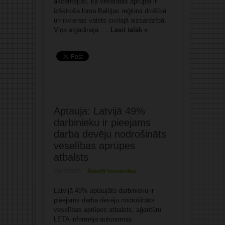
akcentējusi, ka veselības aprūpei ir
izšķiroša loma Baltijas reģiona drošībā
un ikvienas valsts civilajā aizsardzībā.
Viņa atgādināja, ...
Lasīt tālāk »
Aptauja: Latvijā 49%
darbinieku ir pieejams
darba devēju nodrošināts
veselības aprūpes
atbalsts
20/10/2025
Rakstīt komentāru
Latvijā 49% aptaujāto darbinieku ir
pieejams darba devēju nodrošināts
veselības aprūpes atbalsts, aģentūru
LETA informēja autonomas