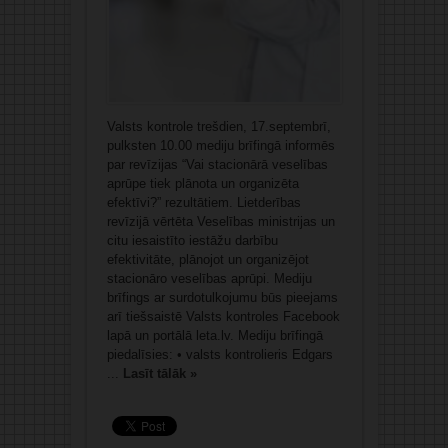
Valsts kontrole trešdien, 17.septembrī,
pulksten 10.00 mediju brīfingā informēs
par revīzijas “Vai stacionārā veselības
aprūpe tiek plānota un organizēta
efektīvi?” rezultātiem. Lietderības
revīzijā vērtēta Veselības ministrijas un
citu iesaistīto iestāžu darbību
efektivitāte, plānojot un organizējot
stacionāro veselības aprūpi. Mediju
brīfings ar surdotulkojumu būs pieejams
arī tiešsaistē Valsts kontroles Facebook
lapā un portālā leta.lv. Mediju brīfingā
piedalīsies: • valsts kontrolieris Edgars
...
Lasīt tālāk »