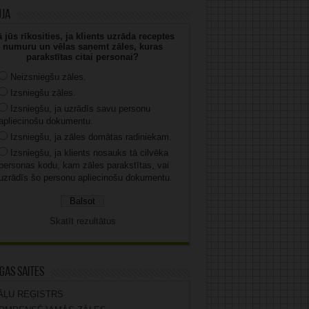
uja
 jūs rīkosities, ja klients uzrāda receptes
numuru un vēlas saņemt zāles, kuras
parakstītas citai personai?
Neizsniegšu zāles.
Izsniegšu zāles.
Izsniegšu, ja uzrādīs savu personu
apliecinošu dokumentu.
Izsniegšu, ja zāles domātas radiniekam.
Izsniegšu, ja klients nosauks tā cilvēka
personas kodu, kam zāles parakstītas, vai
uzrādīs šo personu apliecinošu dokumentu.
Skatīt rezultātus
gas saites
ĀĻU REĢISTRS