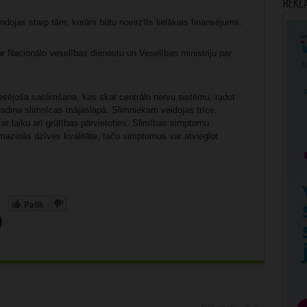
Rekl
indojas starp tām, kurām būtu novirzīts lielākais finansējums.
ar Nacionālo veselības dienestu un Veselības ministriju par
resējoša saslimšana, kas skar centrālo nervu sistēmu, radot
radiņa slimnīcas mājaslapā. Slimniekam veidojas trīce,
ar laiku arī grūtības pārvietoties. Slimības simptomu
mazinās dzīves kvalitāte, taču simptomus var atvieglot
Patīk