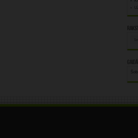
K
U
Rakst
Rak
arhī
Gaidā
Šob