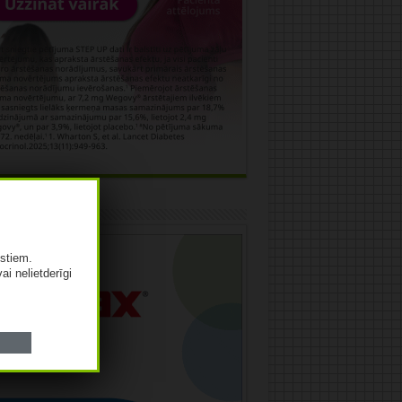
āma
istiem.
vai nelietderīgi