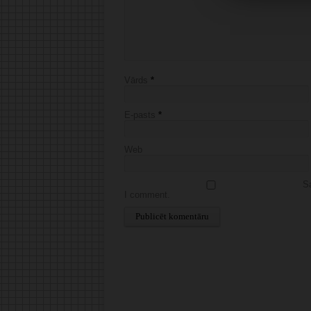
Vārds
*
E-pasts
*
Web
Sa
I comment.
Alternative: