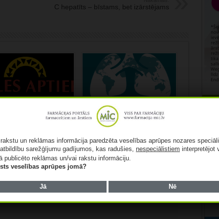
Nākamais:
C hepatīts – bīstams, bet izārstējams
s aptiekas”
Mediķu un līdzcilvēku
ījums pērn pieaudzis
atbalsts ir vienlīdz svarīgi
Rekl
0,4%
tuberkulozes ārstēšanā
026
07/08/2026
ā rakstu un reklāmas informācija paredzēta veselības aprūpes nozares speciāl
atbildību sarežģījumu gadījumos, kas radušies,
nespeciālistiem
interpretējot 
ā publicēto reklāmas un/vai rakstu informāciju.
lists veselības aprūpes jomā?
Jā
Nē
lauki ir obligāti
*