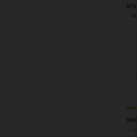
Apta
Kā
Svarī
Z