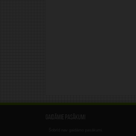
Gaidāmie pasākumi
Šobrīd nav gaidāmo pasākumi.