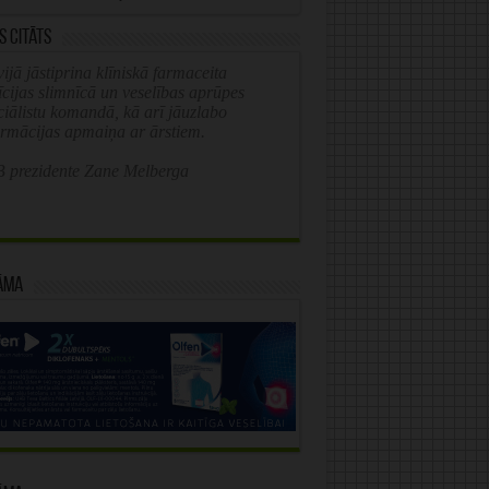
s citāts
ijā jāstiprina klīniskā farmaceita
īcijas slimnīcā un veselības aprūpes
ciālistu komandā, kā arī jāuzlabo
ormācijas apmaiņa ar ārstiem.
 prezidente Zane Melberga
āma