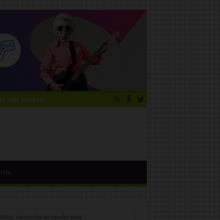
 zāļu saraksts
ksts