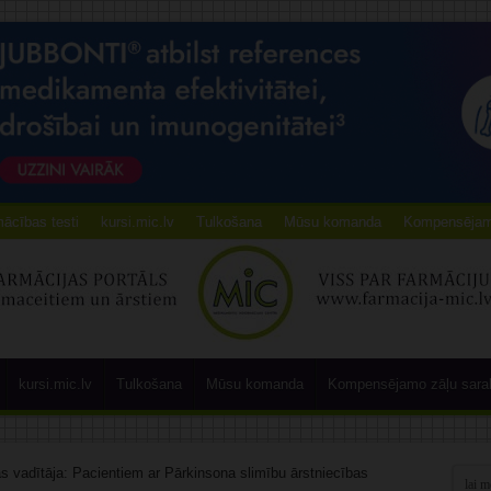
ācības testi
kursi.mic.lv
Tulkošana
Mūsu komanda
Kompensējamo
kursi.mic.lv
Tulkošana
Mūsu komanda
Kompensējamo zāļu sara
kas vadītāja: Pacientiem ar Pārkinsona slimību ārstniecības