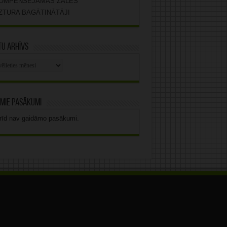
OMPENSĒJAMĀS ZĀLES
ZTURA BAGĀTINĀTĀJI
u arhīvs
stu
vs
mie pasākumi
rīd nav gaidāmo pasākumi.