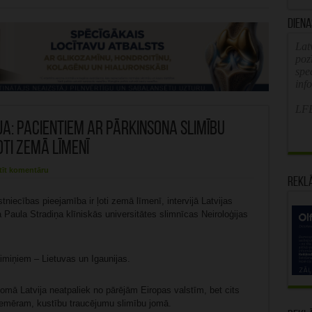
Diena
Latv
poz
spe
inf
LFB
ja: Pacientiem ar Pārkinsona slimību
oti zemā līmenī
tīt komentāru
Rekl
tniecības pieejamība ir ļoti zemā līmenī, intervijā Latvijas
 Paula Stradiņa klīniskās universitātes slimnīcas Neiroloģijas
aimiņiem – Lietuvas un Igaunijas.
jomā Latvija neatpaliek no pārējām Eiropas valstīm, bet cits
iemēram, kustību traucējumu slimību jomā.