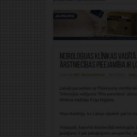
Neiroloģijas klīnikas vadītā
ārstniecības pieejamība ir ļ
Publicējis:
MIC Administrācija
06/11/2025
Raks
Latvijā pacientiem ar Pārkinsona slimību ārs
Televīzijas raidījumā “Rīta panorāma” atzina
klīnikas vadītāja Evija Miglāne.
Viņa skaidroja, ka Latvija atpaliek pat no k
Viņasprāt, kopumā ārstniecībā neiroloģijas 
jautājums ir par pakalpojumu pieejamību, p