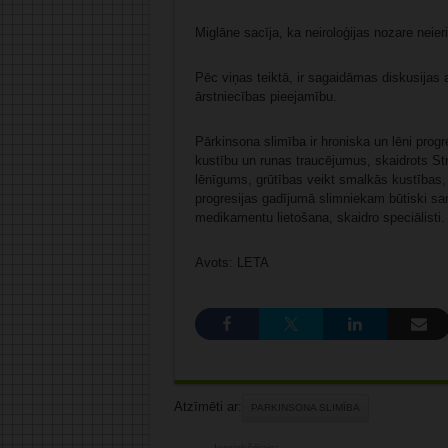
Miglāne sacīja, ka neiroloģijas nozare neier
Pēc viņas teiktā, ir sagaidāmas diskusijas 
ārstniecības pieejamību.
Pārkinsona slimība ir hroniska un lēni prog
kustību un runas traucējumus, skaidrots St
lēnīgums, grūtības veikt smalkās kustības, 
progresijas gadījumā slimniekam būtiski sa
medikamentu lietošana, skaidro speciālisti.
Avots: LETA
Atzīmēti ar:
PARKINSONA SLIMĪBA