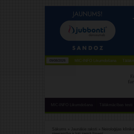
MIC-INFO Likumdošana
Tālākm
09/08/2026
MIC-INFO Likumdošana
Tālākmācības testi
Sākums
»
Jaunākie raksti
»
Neiroloģijas klīni
pieejamība ir ļoti zemā līmenī