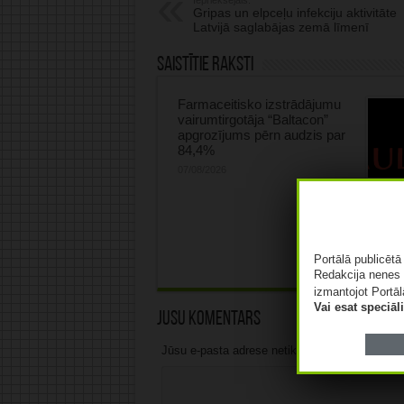
Iepriekšējais:
Gripas un elpceļu infekciju aktivitāte
Latvijā saglabājas zemā līmenī
Saistītie raksti
Farmaceitisko izstrādājumu
vairumtirgotāja “Baltacon”
apgrozījums pērn audzis par
84,4%
07/08/2026
“Saule
apgroz
par 1
07/08/2
Portālā publicēt
Redakcija nenes 
izmantojot Portāl
Vai esat speciā
Jūsu komentārs
Jūsu e-pasta adrese netiks publicēta.Atzīmētie 