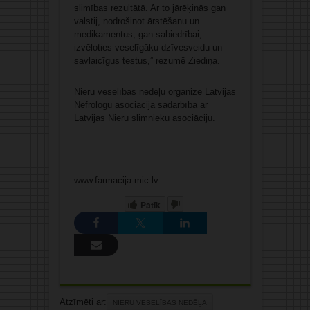
slimības rezultātā. Ar to jārēķinās gan
valstij, nodrošinot ārstēšanu un
medikamentus, gan sabiedrībai,
izvēloties veselīgāku dzīvesveidu un
savlaicīgus testus,” rezumē Ziediņa.
Nieru veselības nedēļu organizē Latvijas
Nefrologu asociācija sadarbībā ar
Latvijas Nieru slimnieku asociāciju.
www.farmacija-mic.lv
Patīk
Atzīmēti ar:
NIERU VESELĪBAS NEDĒĻA