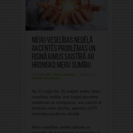
Nieru veselības nedēļā
akcentēs problēmas un
risinājumus saistībā ar
hronisko nieru slimību
Publicējis:
MIC Administrācija
22/05/2024
Rakstīt komentāru
No 27.maija līdz 31.maijam notiks Nieru
veselības nedēļa, kas šogad akcentēs
problēmas un risinājumus, kas saistīti ar
hronisku nieru slimību, aģentūru LETA
informēja pasākuma rīkotāji.
Nieru veselības nedēļa sāksies ar
pacientu atbalsta gājienu, turpināsies ar