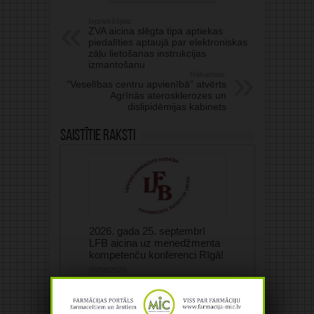
Iepriekšējais:
ZVA aicina slēgta tipa aptiekas
piedalīties aptaujā par elektroniskas
zāļu lietošanas instrukcijas
izmantošanu
Nākamais:
“Veselības centru apvienībā” atvērts
Agrīnās aterosklerozes un
dislipidēmijas kabinets
Saistītie raksti
2026. gada 25. septembrī
LFB aicina uz menedžmenta
kompetenču konferenci Rīgā!
06/08/2026
Medicīnisko elastīgo un
kompresijas izstrādājumu