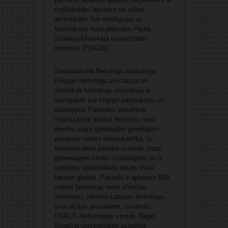
izglītojošām lekcijām un citām
aktivitātēm, bet noslēgsies ar
bezmaksas konsultācijām Paula
Stradiņa klīniskajā universitātes
slimnīcā (PSKUS).
Starptautiskā Nefrologu asociācija,
Eiropas Nefrologu asociācija un
Amerikas Nefrologu asociācija ir
vienojušās par kopīgu paziņojumu un
aicinājumu Pasaules Veselības
organizācijai iekļaut hronisku nieru
slimību starp globālajām prioritātēm
pasaules valstu dienaskārtībā, jo
hroniska nieru slimība izvirzās starp
galvenajiem nāves izraisītājiem un ir
septītais izplatītākais nāves riska
faktors globāli. Pasaulē ir aptuveni 850
miljoni hroniskas nieru slimības
slimnieku, informē Latvijas Nefrologu
asociācijas prezidente, virsārste
PSKUS Nefroloģijas centrā, Rīgas
Stradiņa universitātes asociētā