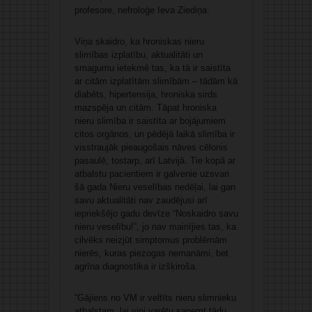
profesore, nefroloģe Ieva Ziediņa.
Viņa skaidro, ka hroniskas nieru
slimības izplatību, aktualitāti un
smagumu ietekmē tas, ka tā ir saistīta
ar citām izplatītām slimībām – tādām kā
diabēts, hipertensija, hroniska sirds
mazspēja un citām. Tāpat hroniska
nieru slimība ir saistīta ar bojājumiem
citos orgānos, un pēdējā laikā slimība ir
visstraujāk pieaugošais nāves cēlonis
pasaulē, tostarp, arī Latvijā. Tie kopā ar
atbalstu pacientiem ir galvenie uzsvari
šā gada Nieru veselības nedēļai, lai gan
savu aktualitāti nav zaudējusi arī
iepriekšējo gadu devīze “Noskaidro savu
nieru veselību!”, jo nav mainījies tas, ka
cilvēks neizjūt simptomus problēmām
nierēs, kuras piezogas nemanāmi, bet
agrīna diagnostika ir izšķiroša.
“Gājiens no VM ir veltīts nieru slimnieku
atbalstam, lai viņi varētu saņemt tādu