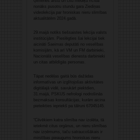
Ģimenes ārstu un citu mediķu rīcībā
nonāks pusotru stundu gara Ziediņas
videolekcija par hroniskas nieru slimības
aktualitātēm 2024.gadā.
29.maijā notiks tiešsaistes lekcija valsts
institūcijām. Pieslēgties šai lekcijai tiek
aicināti Saeimas deputāti no veselības
komisijām, kā arī VM un FM darbinieki,
Nacionālā veselības dienesta darbinieki
un citas atbildīgās personas.
Tāpat nedēļas gaitā būs dažādas
informatīvas un izglītojošas aktivitātes
digitālajā vidē, savukārt piektdien,
31.maijā, PSKUS nefrologi nodrošinās
bezmaksas konsultācijas, kurām aicina
pieteikties iepriekš pa tālruni 67045145.
“Cilvēkiem katra slimība nav izolēta, tā
ietekmē citus orgānus, un nieru slimības
nav izņēmums, taču satraucošākais ir
mirstības pieaugums hroniskas nieru