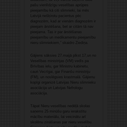
pašu vienlīdzīgu veselības aprūpes
pieejamību kā citi slimnieki, lai mēs
Latvijā nešķirotu pacientus pēc
diagnozēm, kad ar vienām diagnozēm ir
pieejam ārstēšana, bet ar citām tā nav
pieejama. Tas ir par ārstēšanas
pieejamību un medikamentu pieejamību
nieru slimniekiem,” skaidro Ziediņa.
Gājiens sāksies 27.maijā plkst.17,un no
Veselības ministrijas (VM) vedīs pa
Brīvības ielu, gar Ministru kabinetu,
cauri Vecrīgai, gar Finanšu ministriju
(FM), un noslēgsies krastmalā. Gājienu
kopīgi organizē Latvijas Nieru slimnieku
asociācija un Latvijas Nefrologu
asociācija.
Tāpat Nieru veselības nedēļā skolas
saņems 25 minūšu garu ierakstītu
mācību materiālu, lai veicinātu arī
skolēnu zināšanas par nieru veselību.