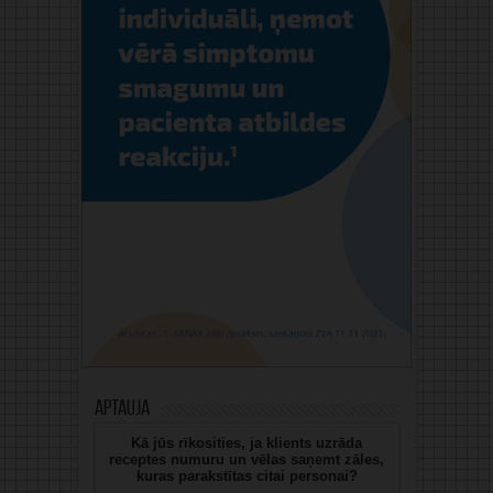
Aptauja
Kā jūs rīkosities, ja klients uzrāda
receptes numuru un vēlas saņemt zāles,
kuras parakstītas citai personai?