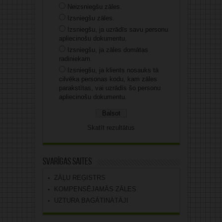
Neizsniegšu zāles.
Izsniegšu zāles.
Izsniegšu, ja uzrādīs savu personu
apliecinošu dokumentu.
Izsniegšu, ja zāles domātas
radiniekam.
Izsniegšu, ja klients nosauks tā
cilvēka personas kodu, kam zāles
parakstītas, vai uzrādīs šo personu
apliecinošu dokumentu.
Skatīt rezultātus
Svarīgas saites
ZĀĻU REĢISTRS
KOMPENSĒJAMĀS ZĀLES
UZTURA BAGĀTINĀTĀJI