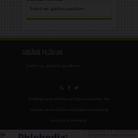
Šobrīd nav gaidāmo pasākumi.
Gaidāmie pasākumi
Šobrīd nav gaidāmo pasākumi.
Redakcija nenes atbildību sarežģījumu gadījumos, kas
radušies, nespeciālistiem interpretējot vai nelietderīgi
izmantojot šo informāciju.