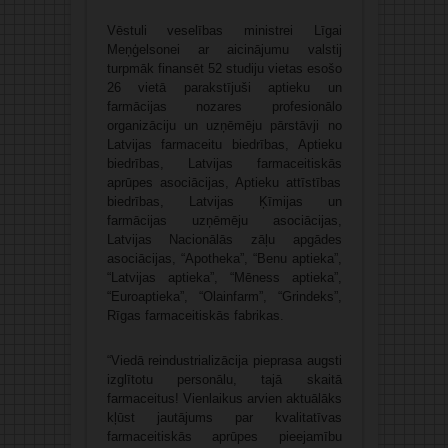
Vēstuli veselības ministrei Līgai
Meņģelsonei ar aicinājumu valstij
turpmāk finansēt 52 studiju vietas esošo
26 vietā parakstījuši aptieku un
farmācijas nozares profesionālo
organizāciju un uzņēmēju pārstāvji no
Latvijas farmaceitu biedrības, Aptieku
biedrības, Latvijas farmaceitiskās
aprūpes asociācijas, Aptieku attīstības
biedrības, Latvijas Ķīmijas un
farmācijas uzņēmēju asociācijas,
Latvijas Nacionālās zāļu apgādes
asociācijas, “Apotheka”, “Benu aptieka”,
“Latvijas aptieka”, “Mēness aptieka”,
“Euroaptieka”, “Olainfarm”, “Grindeks”,
Rīgas farmaceitiskās fabrikas.
“Viedā reindustrializācija pieprasa augsti
izglītotu personālu, tajā skaitā
farmaceitus! Vienlaikus arvien aktuālāks
kļūst jautājums par kvalitatīvas
farmaceitiskās aprūpes pieejamību