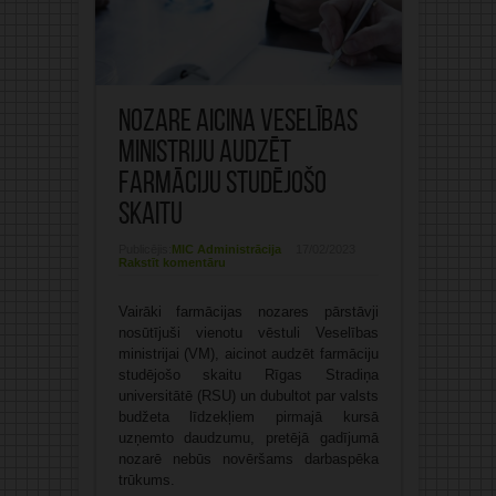
Nozare aicina Veselības
ministriju audzēt
farmāciju studējošo
skaitu
Publicējis:
MIC Administrācija
17/02/2023
Rakstīt komentāru
Vairāki farmācijas nozares pārstāvji
nosūtījuši vienotu vēstuli Veselības
ministrijai (VM), aicinot audzēt farmāciju
studējošo skaitu Rīgas Stradiņa
universitātē (RSU) un dubultot par valsts
budžeta līdzekļiem pirmajā kursā
uzņemto daudzumu, pretējā gadījumā
nozarē nebūs novēršams darbaspēka
trūkums.