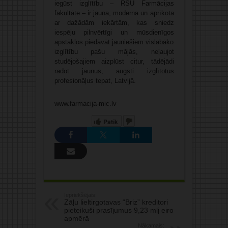
iegūst izglītību – RSU Farmācijas
fakultāte – ir jauna, moderna un aprīkota
ar dažādām iekārtām, kas sniedz
iespēju pilnvērtīgi un mūsdienīgos
apstākļos piedāvāt jauniešiem vislabāko
izglītību pašu mājās, neļaujot
studējošajiem aizplūst citur, tādējādi
radot jaunus, augsti izglītotus
profesionāļus tepat, Latvijā.
www.farmacija-mic.lv
Patīk
Iepriekšējais:
Zāļu lieltirgotavas “Briz” kreditori
pieteikuši prasījumus 9,23 mlj eiro
apmērā
Nākamais: