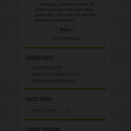
Izsniegšu, ja klients nosauks tā
cilvēka personas kodu, kam zāles
parakstītas, vai uzrādīs šo personu
apliecinošu dokumentu.
Skatīt rezultātus
Svarīgas saites
ZĀĻU REĢISTRS
KOMPENSĒJAMĀS ZĀLES
UZTURA BAGĀTINĀTĀJI
Rakstu arhīvs
Rakstu
arhīvs
Gaidāmie pasākumi