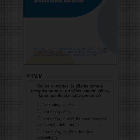
Aptauja
Kā jūs rīkosities, ja klients uzrāda
receptes numuru un vēlas saņemt zāles,
kuras parakstītas citai personai?
Neizsniegšu zāles.
Izsniegšu zāles.
Izsniegšu, ja uzrādīs savu personu
apliecinošu dokumentu.
Izsniegšu, ja zāles domātas
radiniekam.