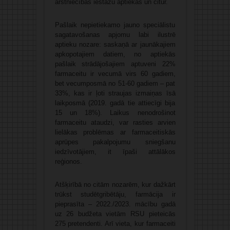
ārstniecības iestāžu aptiekās un citur.
Pašlaik nepietiekamo jauno speciālistu
sagatavošanas apjomu labi ilustrē
aptieku nozare: saskaņā ar jaunākajiem
apkopotajiem datiem, no aptiekās
pašlaik strādājošajiem aptuveni 22%
farmaceitu ir vecumā virs 60 gadiem,
bet vecumposmā no 51-60 gadiem – pat
33%, kas ir ļoti straujas izmaiņas īsā
laikposmā (2019. gadā tie attiecīgi bija
15 un 18%). Laikus nenodrošinot
farmaceitu ataudzi, var rasties arvien
lielākas problēmas ar farmaceitiskās
aprūpes pakalpojumu sniegšanu
iedzīvotājiem, it īpaši attālākos
reģionos.
Atšķirībā no citām nozarēm, kur dažkārt
trūkst studētgribētāju, farmācija ir
pieprasīta – 2022./2023. mācību gadā
uz 26 budžeta vietām RSU pieteicās
275 pretendenti. Arī vieta, kur farmaceiti