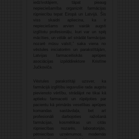
iedzīvotājiem, tāpat pieaug
nepieciešamība organizēt farmācijas
rūpniecību tepat Eiropā un Latvijā. Šis
viss skaidri apliecina, ka ir
nepieciešams arvien vairāk augsti
izglītotu profesionāļu, kuri var un spēj
mācīties, un vēlāk arī strādāt farmācijas
nozarē mūsu valstī,” saka viena no
vēstules iniciatorēm un parakstītājām,
Latvijas farmaceitiskās aprūpes
asociācijas izpilddirektore Kristīne
Jučkoviča.
Vēstules parakstītāji uzsver, ka
farmācijā izglītību ieguvušie rada augstu
pievienoto vērtību, strādājot ne tikai kā
aptieku farmaceiti un rūpējoties par
pacientu kā primārās veselības aprūpes
komandas sastāvdaļa, bet arī
profesionāli darbojoties ražošanā
farmācijas, kosmētikas un citās
rūpniecības nozarēs, laboratorijās,
pētniecības uzņēmumos, modernās