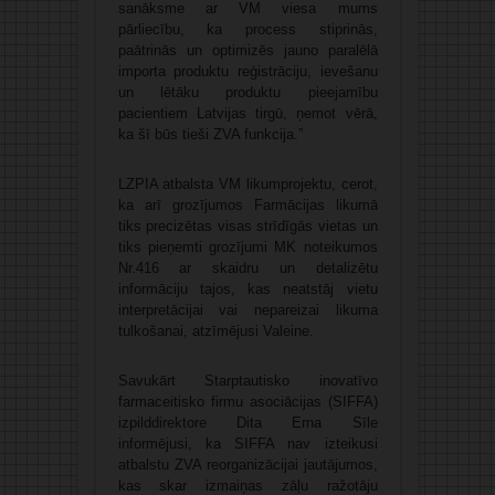
sanāksme ar VM viesa mums
pārliecību, ka process stiprinās,
paātrinās un optimizēs jauno paralēlā
importa produktu reģistrāciju, ievešanu
un lētāku produktu pieejamību
pacientiem Latvijas tirgū, ņemot vērā,
ka šī būs tieši ZVA funkcija.”
LZPIA atbalsta VM likumprojektu, cerot,
ka arī grozījumos Farmācijas likumā
tiks precizētas visas strīdīgās vietas un
tiks pieņemti grozījumi MK noteikumos
Nr.416 ar skaidru un detalizētu
informāciju tajos, kas neatstāj vietu
interpretācijai vai nepareizai likuma
tulkošanai, atzīmējusi Valeine.
Savukārt Starptautisko inovatīvo
farmaceitisko firmu asociācijas (SIFFA)
izpilddirektore Dita Erna Sīle
informējusi, ka SIFFA nav izteikusi
atbalstu ZVA reorganizācijai jautājumos,
kas skar izmaiņas zāļu ražotāju