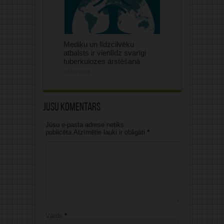
Mediķu un līdzcilvēku
atbalsts ir vienlīdz svarīgi
tuberkulozes ārstēšanā
07/08/2026
Jūsu komentārs
Jūsu e-pasta adrese netiks
publicēta.Atzīmētie lauki ir obligāti
*
Vārds
*