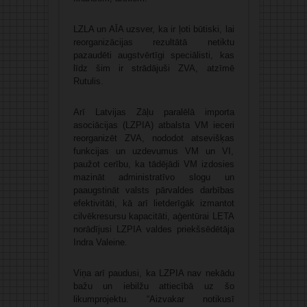
LZLA un AĪA uzsver, ka ir ļoti būtiski, lai
reorganizācijas rezultātā netiktu
pazaudēti augstvērtīgi speciālisti, kas
līdz šim ir strādājuši ZVA, atzīmē
Rutulis.
Arī Latvijas Zāļu paralēlā importa
asociācijas (LZPIA) atbalsta VM ieceri
reorganizēt ZVA, nododot atsevišķas
funkcijas un uzdevumus VM un VI,
paužot cerību, ka tādējādi VM izdosies
mazināt administratīvo slogu un
paaugstināt valsts pārvaldes darbības
efektivitāti, kā arī lietderīgāk izmantot
cilvēkresursu kapacitāti, aģentūrai LETA
norādījusi LZPIA valdes priekšsēdētāja
Indra Valeine.
Viņa arī paudusi, ka LZPIA nav nekādu
bažu un iebilžu attiecībā uz šo
likumprojektu. “Aizvakar notikusī