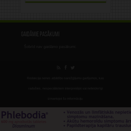
Gaidāmie pasākumi
Šobrīd nav gaidāmo pasākumi.
Redakcija nenes atbildību sarežģījumu gadījumos, kas
radušies, nespeciālistiem interpretējot vai nelietderīgi
izmantojot šo informāciju.