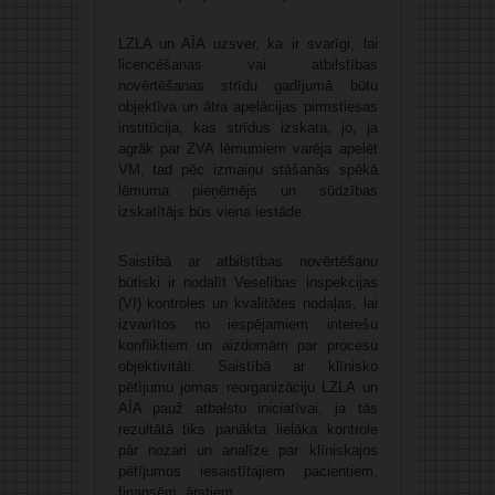
LZLA un AĪA uzsver, ka ir svarīgi, lai
licencēšanas vai atbilstības
novērtēšanas strīdu gadījumā būtu
objektīva un ātra apelācijas pirmstiesas
institūcija, kas strīdus izskata, jo, ja
agrāk par ZVA lēmumiem varēja apelēt
VM, tad pēc izmaiņu stāšanās spēkā
lēmuma pieņēmējs un sūdzības
izskatītājs būs viena iestāde.
Saistībā ar atbilstības novērtēšanu
būtiski ir nodalīt Veselības inspekcijas
(VI) kontroles un kvalitātes nodaļas, lai
izvairītos no iespējamiem interešu
konfliktiem un aizdomām par procesu
objektivitāti. Saistībā ar klīnisko
pētījumu jomas reorganizāciju LZLA un
AĪA pauž atbalstu iniciatīvai, ja tās
rezultātā tiks panākta lielāka kontrole
pār nozari un analīze par klīniskajos
pētījumos iesaistītajiem pacientiem,
finansēm, ārstiem.