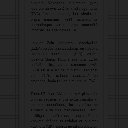
atbalsta Veselības ministrijas (VM)
iecerēto atsevišķu Zāļu valsts aģentūras
(ZVA) funkciju pārdali, bet vienlaikus
prasa ministrijai veikt uzlabojumus
normatīvajos aktos, ziņo nacionālā
informācijas aģentūra LETA.
Latvijas Zāļu lieltirgotāju asociācijas
(LZLA) valdes priekšsēdētājs un Aptieku
īpašnieku asociācijas (AĪA) valdes
loceklis Mārcis Rutulis aģentūrai LETA
norādījis, ka, veicot izmaiņas ZVA,
LZLA un AĪA aicina ministriju saglabāt
vai drīzāk uzlabot caurskatāmību
procesos, kāda tā līdz šim ir bijusi ZVA.
Tāpat LZLA un AĪA aicina VM pilnveidot
un precizēt normatīvos aktus saistībā ar
aptieku licencēšanu, lai izvairītos no
strīdīgo jautājumu interpretācijas. Proti,
strīdīgos jautājumus nepieciešams
konkrēti definēt un uzlabot ar Ministru
kabineta (MK) noteikumu pilnveidošanu.