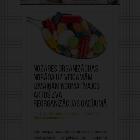
Nozares organizācijas
norāda uz veicamām
izmaiņām normatīvajos
aktos ZVA
reorganizācijas gadījumā
Publicējis:
MIC Administrācija
28/08/2015
Rakstīt komentāru
Farmācijas nozares dalībnieku intereses
pārstāvošās organizācijas kopumā