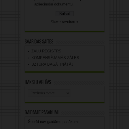
apliecinošu dokumentu.
Skatīt rezultātus
Svarīgas saites
ZĀĻU REĢISTRS
KOMPENSĒJAMĀS ZĀLES
UZTURA BAGĀTINĀTĀJI
Rakstu arhīvs
Rakstu
arhīvs
Gaidāmie pasākumi
Šobrīd nav gaidāmo pasākumi.