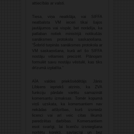
attiecībās ar valsti.
Tiesa, viņa neatklāja, vai SIFFA
neatbalsta VM ieceri tikai šajos
jautājumos vai vispār, bet norādīja, ka
patlaban notiek ministrijā notikušās
sanāksmes protokola saskaņošana.
“Šobrīd turpinās sanāksmes protokola ar
VM saskaņošana, kurā arī šo SIFFA
nostāju vēlamies precizēt. Plānojam
formulēt savu nostāju vēstulē, kas tiks
drīzumā izplatīta.”
AĪA valdes priekšsēdētājs Jānis
Lībķens iepriekš atzinis, ka ZVA
funkciju pārdale varētu samazināt
komersantu izmaksas. Tomēr kopumā
viņš uzskata, ka komersantiem nav
nekādas atšķirības, kurš izsniedz
licenci vai arī veic citas likumā
paredzētas darbības. Komersantiem
esot svarīgi, lai licenču izsniegšana
noritētu korekti, savlaicīgi un bez