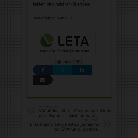
liekiem birokrātiskiem šķēršļiem.
www.farmacija-mic.lv
Patīk
Iepriekšējais:
VM pārliecināta – rīkojums par Ķikutes
pārcelšanu ir tiesiski pamatots
Nākamais:
LFB skaidro savu nostāju jautājumā
par ZVA funkciju pārdali