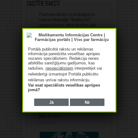
Saistītie raksti
Farmaceitisko izstrādājumu
vairumtirgotāja “Baltacon”
apgrozījums pērn audzis par
84,4%
07/08/2026
Portālā publicētā rakstu un reklāmas
informācija paredzēta veselības aprūpes
nozares speciālistiem. Redakcija nenes
atbildību sarežģījumu gadījumos, kas
radušies,
nespeciālistiem
interpretējot vai
nelietderīgi izmantojot Portālā publicēto
reklāmas un/vai rakstu informāciju.
Vai esat speciālists veselības aprūpes
jomā?
Jā
Nē
“Saules aptiekas”
apgrozījums pērn pieaudzis
par 10,4%
07/08/2026