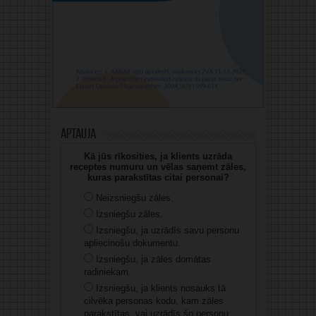
Aptauja
Kā jūs rīkosities, ja klients uzrāda
receptes numuru un vēlas saņemt zāles,
kuras parakstītas citai personai?
Neizsniegšu zāles.
Izsniegšu zāles.
Izsniegšu, ja uzrādīs savu personu
apliecinošu dokumentu.
Izsniegšu, ja zāles domātas
radiniekam.
Izsniegšu, ja klients nosauks tā
cilvēka personas kodu, kam zāles
parakstītas, vai uzrādīs šo personu