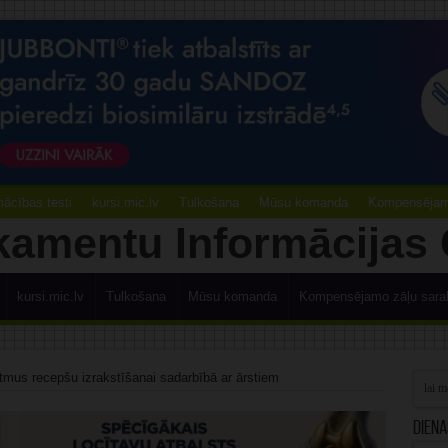
ācības testi
kursi.mic.lv
Tulkošana
Mūsu komanda
Kompensējamo
kursi.mic.lv
Tulkošana
Mūsu komanda
Kompensējamo zāļu sara
itmus recepšu izrakstīšanai sadarbībā ar ārstiem
Diena