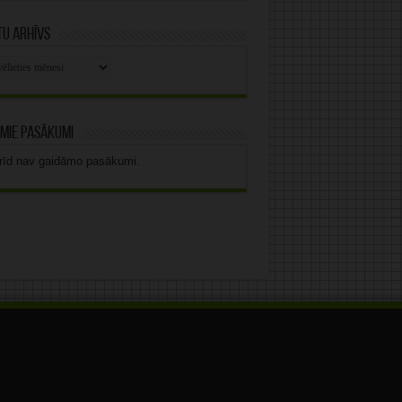
u arhīvs
stu
vs
mie pasākumi
rīd nav gaidāmo pasākumi.