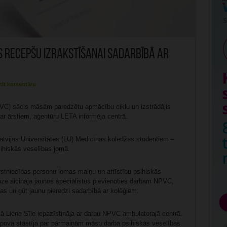
s recepšu izrakstīšanai sadarbībā ar
tīt komentāru
PVC) sācis māsām paredzētu apmācību ciklu un izstrādājis
ar ārstiem, aģentūru LETA informēja centrā.
tvijas Universitātes (LU) Medicīnas koledžas studentiem –
sihiskās veselības jomā.
stniecības personu lomas maiņu un attīstību psihiskās
ze aicināja jaunos speciālistus pievienoties darbam NPVC,
nas un gūt jaunu pieredzi sadarbībā ar kolēģiem.
mā Liene Sīle iepazīstināja ar darbu NPVC ambulatorajā centrā.
pova stāstīja par pārmaiņām māsu darbā psihiskās veselības