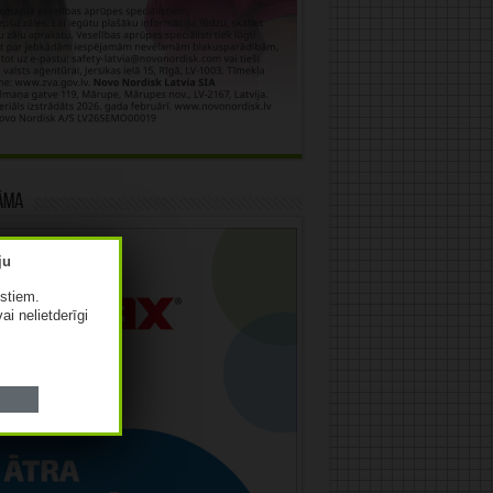
āma
istiem.
vai nelietderīgi