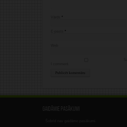
Vārds
*
E-pasts
*
Web
Sa
I comment.
Alternative:
Gaidāmie pasākumi
Šobrīd nav gaidāmo pasākumi.