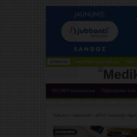
MIC-INFO Likumdošana
Tālākm
07/08/2026
MIC-INFO Likumdošana
Tālākmācības testi
Sākums
»
Interesanti
»
NPVC izstrādājis algor