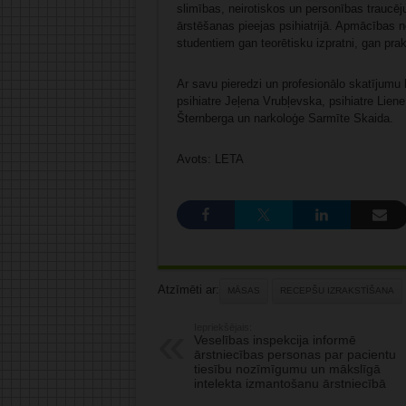
slimības, neirotiskos un personības traucēju
ārstēšanas pieejas psihiatrijā. Apmācības n
studentiem gan teorētisku izpratni, gan prak
Ar savu pieredzi un profesionālo skatījum
psihiatre Jeļena Vrubļevska, psihiatre Liene
Šternberga un narkoloģe Sarmīte Skaida.
Avots: LETA
Atzīmēti ar:
MĀSAS
RECEPŠU IZRAKSTĪŠANA
Iepriekšējais:
Veselības inspekcija informē
ārstniecības personas par pacientu
tiesību nozīmīgumu un mākslīgā
intelekta izmantošanu ārstniecībā