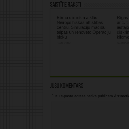
Saistītie raksti
Bērnu slimnīca atklās
Rīgas 
Neiropsihiskās attīstības
ar 1. 
centru, Simulāciju mācību
iestāj
telpas un renovēto Operāciju
diskri
bloku
kilome
07/08/2026
07/08/2
Jūsu komentārs
Jūsu e-pasta adrese netiks publicēta.Atzīmētie 