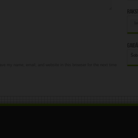
Rakst
Rak
arhī
Gaidā
Šob
ve my name, email, and website in this browser for the next time