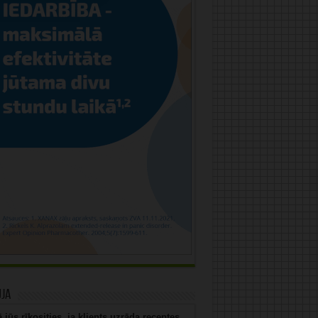
uja
 jūs rīkosities, ja klients uzrāda receptes