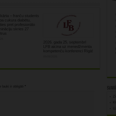
kārta – franču students
tipa cukura diabētu,
oties pret profesionālo
mināciju skries 27
trus
026
2026. gada 25. septembrī
LFB aicina uz menedžmenta
kompetenču konferenci Rīgā!
06/08/2026
lauki ir obligāti
*
Svarī
Z
K
U