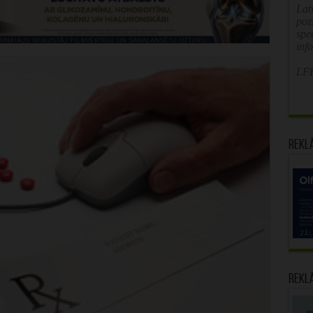
Latv
poz
spe
inf
LFB
Rekl
Rekl