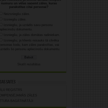
numuru un vēlas saņemt zāles, kuras
parakstītas citai personai?
Neizsniegšu zāles.
Izsniegšu zāles.
Izsniegšu, ja uzrādīs savu personu
apliecinošu dokumentu.
Izsniegšu, ja zāles domātas radiniekam.
Izsniegšu, ja klients nosauks tā cilvēka
personas kodu, kam zāles parakstītas, vai
uzrādīs šo personu apliecinošu dokumentu.
Skatīt rezultātus
gas saites
ĀĻU REĢISTRS
OMPENSĒJAMĀS ZĀLES
ZTURA BAGĀTINĀTĀJI