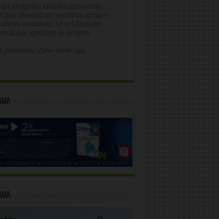
ijā jāstiprina klīniskā farmaceita
īcijas slimnīcā un veselības aprūpes
ciālistu komandā, kā arī jāuzlabo
ormācijas apmaiņa ar ārstiem.
 prezidente Zane Melberga
āma
āma