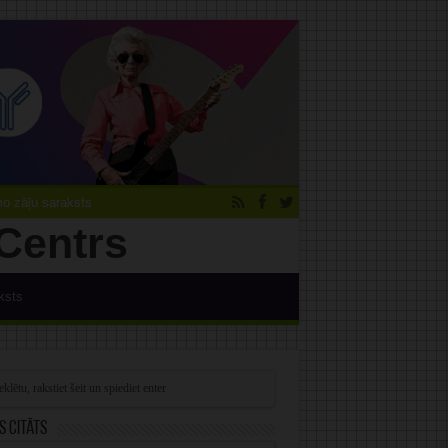
 zāļu saraksts
ksts
s citāts