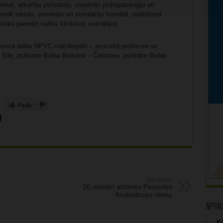
mus, atkarību psihiatriju, vispārējo psihopatoloģiju un
otiek lekciju, semināru un simulāciju formātā, nodrošinot
tisku pieredzi reālos klīniskos scenārijos.
u kursā dalās NPVC mācībspēki – asociētā profesore un
 Sīle, psihiatre Baiba Brokāne – Čekstere, psihiatre Beāte
Patīk
Nākamais:
26.oktobrī atzīmēs Pasaules
Amiloidozes dienu
Apta
Kā