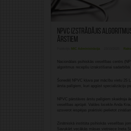
NPVC izstrādājis algoritmu
ārstiem
Publicējis:
MIC Administrācija
23/10/2025
Raks
Nacionālais psihiskās veselības centrs (N
algoritmus recepšu izrakstīšanai sadarbībā 
Šonedēļ NPVC kļuva par mācību vietu 25 La
ārsta palīgiem, kuri apgūst specializāciju p
NPVC pārstāves ārstu palīgiem skaidroja ār
veselības aprūpē. Valdes locekle Anda Krau
uzsverot iespējas praktiski pielietot zināša
Zinātniskā institūta psihiskās veselības jo
Savukārt vecākās māsas vietniece Ineta Si