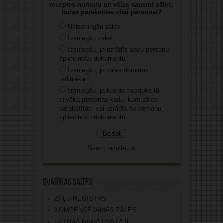
receptes numuru un vēlas saņemt zāles,
kuras parakstītas citai personai?
Neizsniegšu zāles.
Izsniegšu zāles.
Izsniegšu, ja uzrādīs savu personu
apliecinošu dokumentu.
Izsniegšu, ja zāles domātas
radiniekam.
Izsniegšu, ja klients nosauks tā
cilvēka personas kodu, kam zāles
parakstītas, vai uzrādīs šo personu
apliecinošu dokumentu.
Skatīt rezultātus
Svarīgas saites
ZĀĻU REĢISTRS
KOMPENSĒJAMĀS ZĀLES
UZTURA BAGĀTINĀTĀJI