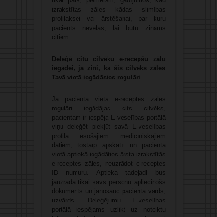
tikai pats, piemēram, gadījumos, kad
izrakstītas zāles kādas slimības
profilaksei vai ārstēšanai, par kuru
pacients nevēlas, lai būtu zināms
citiem.
Deleģē citu cilvēku e-recepšu zāļu
iegādei, ja zini, ka šis cilvēks zāles
Tavā vietā iegādāsies regulāri
Ja pacienta vietā e-receptes zāles
regulāri iegādājas cits cilvēks,
pacientam ir iespēja E-veselības portālā
viņu deleģēt piekļūt savā E-veselības
profilā esošajiem medicīniskajiem
datiem, tostarp apskatīt un pacienta
vietā aptiekā iegādāties ārsta izrakstītās
e-receptes zāles, neuzrādot e-receptes
ID numuru. Aptiekā tādējādi būs
jāuzrāda tikai savs personu apliecinošs
dokuments un jānosauc pacienta vārds,
uzvārds. Deleģējumu E-veselības
portālā iespējams uzlikt uz noteiktu