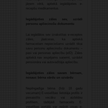
jāņem vērā, aptiekā iegādājoties e-
recepšu medikamentus.
Iegādājoties zāles sev, uzrādi
personu apliecinošu dokumentu
Lai iegādātos sev izrakstītas e-receptes
zāles, jāatceras, ka aptiekā
farmaceitam nepieciešams uzrādīt tikai
savu personu apliecinošu dokumentu –
pasi vai personas apliecību (eID). Zāles
aptiekā nav iespējams saņemt, uzrādot
pensionāra vai autovadītāja apliecību.
Iegādājoties zāles savam bērnam,
nosauc bērna vārdu un uzvārdu
Nepilngadīga bērna (līdz 18 gadu
vecumam) E-veselības lietotāja profils ir
piesaistīts vecāku vai aizbildņu
profiliem, tādējādi farmaceits E-
veselības portālā var redzēt visas e-