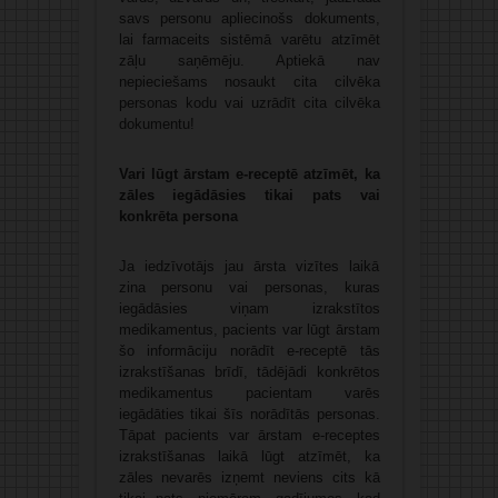
savs personu apliecinošs dokuments,
lai farmaceits sistēmā varētu atzīmēt
zāļu saņēmēju. Aptiekā nav
nepieciešams nosaukt cita cilvēka
personas kodu vai uzrādīt cita cilvēka
dokumentu!
Vari lūgt ārstam e-receptē atzīmēt, ka
zāles iegādāsies tikai pats vai
konkrēta persona
Ja iedzīvotājs jau ārsta vizītes laikā
zina personu vai personas, kuras
iegādāsies viņam izrakstītos
medikamentus, pacients var lūgt ārstam
šo informāciju norādīt e-receptē tās
izrakstīšanas brīdī, tādējādi konkrētos
medikamentus pacientam varēs
iegādāties tikai šīs norādītās personas.
Tāpat pacients var ārstam e-receptes
izrakstīšanas laikā lūgt atzīmēt, ka
zāles nevarēs izņemt neviens cits kā