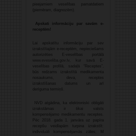
pieejamiem veselības pamatdatiem
(piemēram, diagnozēm).
Apskati informāciju par savām e-
receptēm!
Lai apskatītu informāciju par sev
izrakstītajām e-receptēm, nepieciešams
autorizēties E-veselības portālā
www.eveseliba.gov.lv
, kur savā E-
veselības profilā, sadaļā “Receptes”,
būs redzams izrakstītā medikamenta
nosaukums, deva, receptes
izrakstīšanas datums un arī
derīguma termiņš.
NVD atgādina, ka elektroniski obligāti
izrakstāmas ir tikai valsts
kompensējamo medikamentu receptes.
Pēc 2018. gada 1. janvāra uz papīra
recepšu veidlapām turpina izrakstīt:
individuāli kompensējamās zāles; M