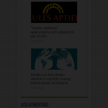
“Saules aptiekas”
apgrozījums pērn pieaudzis
par 10,4%
07/08/2026
Mediķu un līdzcilvēku
atbalsts ir vienlīdz svarīgi
tuberkulozes ārstēšanā
07/08/2026
Jūsu komentārs