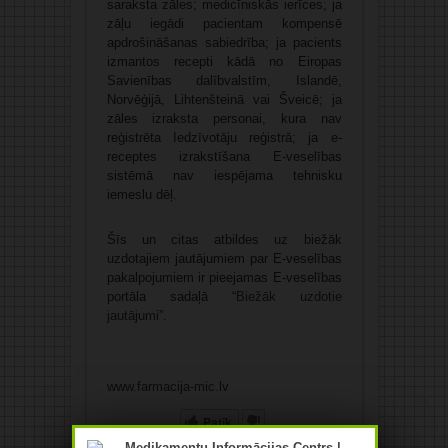
saraksta zāles; medicīniskās ierīces; ja
zāļu iegādi pacientam kompensē
apdrošināšanas sabiedrība; ja pacients
izmantos recepti kādā no Eiropas
Savienības dalībvalstīm, Islandē,
Norvēģijā, Lihtenšteinā vai Šveicē; ja
zāles izraksta personai, kura nav
reģistrēta Iedzīvotāju reģistrā; ja e-
receptes izrakstīšana E-veselības
sistēmā nav iespējama tehnisku
iemeslu dēļ.
Šīs un citas atbildes uz biežāk
uzdotajiem jautājumiem par E-veselības
pakalpojumiem ir pieejamas E-veselības
portāla sadaļā “
Biežāk uzdotie
jautājumi
”.
www.farmacija-mic.lv
Patīk