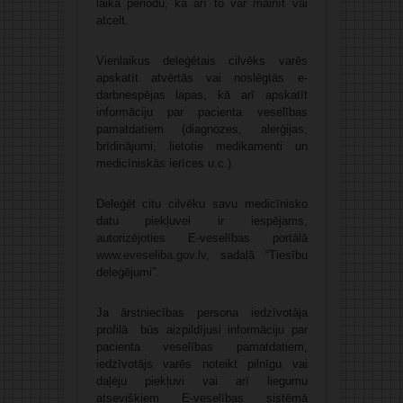
laika periodu, kā arī to var mainīt vai
atcelt.
Vienlaikus deleģētais cilvēks varēs
apskatīt atvērtās vai noslēgtās e-
darbnespējas lapas, kā arī apskatīt
informāciju par pacienta veselības
pamatdatiem (diagnozes, alerģijas,
brīdinājumi, lietotie medikamenti un
medicīniskās ierīces u.c.).
Deleģēt citu cilvēku savu medicīnisko
datu piekļuvei ir iespējams,
autorizējoties E-veselības portālā
www.eveseliba.gov.lv
, sadaļā “Tiesību
deleģējumi”.
Ja ārstniecības persona iedzīvotāja
profilā būs aizpildījusi informāciju par
pacienta veselības pamatdatiem,
iedzīvotājs varēs noteikt pilnīgu vai
daļēju piekļuvi vai arī liegumu
atsevišķiem E-veselības sistēmā