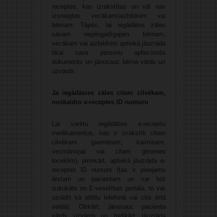
receptes, kas izrakstītas un vēl nav
izsniegtas vecākam/aizbildnim vai
bērnam. Tāpēc, lai iegādātos zāles
savam nepilngadīgajam bērnam,
vecākam vai aizbildnim aptiekā jāuzrāda
tikai savs personu apliecinošs
dokuments un jānosauc bērna vārds un
uzvārds.
Ja iegādāsies zāles citam cilvēkam,
noskaidro e-receptes ID numuru
Lai varētu iegādāties e-recepšu
medikamentus, kas ir izrakstīti citam
cilvēkam (piemēram, kaimiņam,
vecmāmiņai vai citam ģimenes
loceklim), pirmkārt, aptiekā jāuzrāda e-
receptes ID numurs (tas ir pieejams
ārstam un pacientam un var būt
izdrukāts no E-veselības portāla, to var
uzrādīt kā attēlu telefonā vai citā ērtā
veidā). Otrkārt, jānosauc pacienta
vārds, uzvārds un, treškārt, jāuzrāda