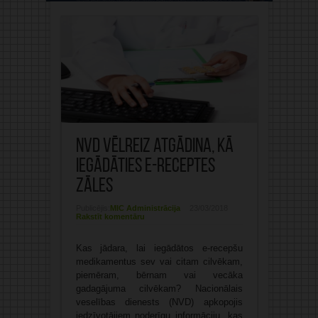
NVD vēlreiz atgādina, kā
iegādāties e-receptes
zāles
Publicējis:
MIC Administrācija
23/03/2018
Rakstīt komentāru
Kas jādara, lai iegādātos e-recepšu
medikamentus sev vai citam cilvēkam,
piemēram, bērnam vai vecāka
gadagājuma cilvēkam? Nacionālais
veselības dienests (NVD) apkopojis
iedzīvotājiem noderīgu informāciju, kas