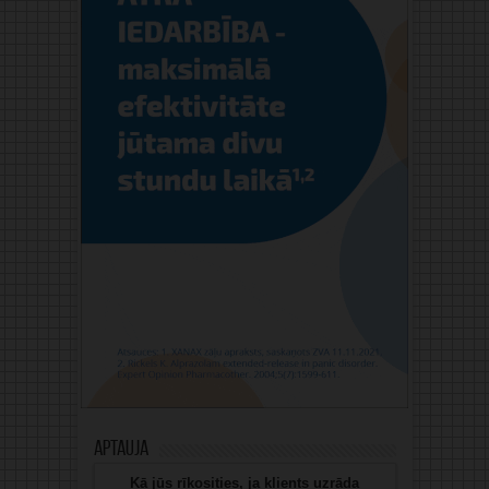
Aptauja
Kā jūs rīkosities, ja klients uzrāda