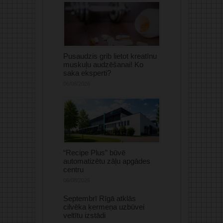
Pusaudzis grib lietot kreatīnu
muskuļu audzēšanai! Ko
saka eksperti?
06/08/2026
“Recipe Plus” būvē
automatizētu zāļu apgādes
centru
06/08/2026
Septembrī Rīgā atklās
cilvēka ķermeņa uzbūvei
veltītu izstādi