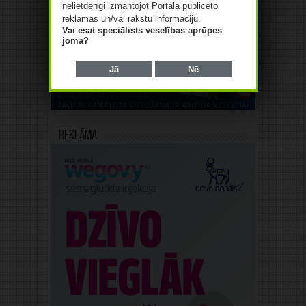
nelietderīgi izmantojot Portālā publicēto
reklāmas un/vai rakstu informāciju.
Reklāma
Vai esat speciālists veselības aprūpes
jomā?
Jā
Nē
Reklāma