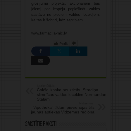
grozījumu projekts, akcionāriem būs
jālemj par iespēju paplašināt valdes
sastāvu no pieciem valdes locekļiem,
kā tas ir šobrīd, līdz septiņiem.
www.farmacija-mic.lv
Patīk
Iepriekšējais:
Čakša izsaka neuzticību Stradiņa
slimnīcas valdes loceklim Normundam
Štālam
Nākamais:
“Apotheka” tīklam pievienojas trīs
jaunas aptiekas Vidzemes reģionā
Saistītie raksti