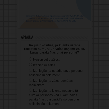
Aptauja
Kā jūs rīkosities, ja klients uzrāda
receptes numuru un vēlas saņemt zāles,
kuras parakstītas citai personai?
Neizsniegšu zāles.
Izsniegšu zāles.
Izsniegšu, ja uzrādīs savu personu
apliecinošu dokumentu.
Izsniegšu, ja zāles domātas
radiniekam.
Izsniegšu, ja klients nosauks tā
cilvēka personas kodu, kam zāles
parakstītas, vai uzrādīs šo personu
apliecinošu dokumentu.