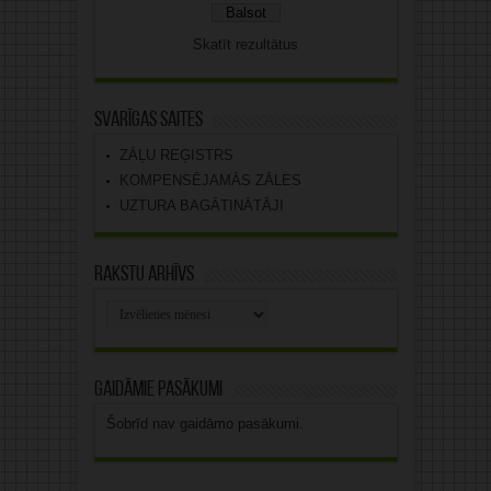
Skatīt rezultātus
Svarīgas saites
ZĀĻU REĢISTRS
KOMPENSĒJAMĀS ZĀLES
UZTURA BAGĀTINĀTĀJI
Rakstu arhīvs
Rakstu
arhīvs
Gaidāmie pasākumi
Šobrīd nav gaidāmo pasākumi.