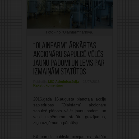
Foto - no "Olainfarm" arhīva.
“Olainfarm” ārkārtas
akcionāru sapulcē vēlēs
jaunu padomi un lems par
izmaiņām statūtos
Publicējis:
MIC Administrācija
13/07/2016
Rakstīt komentāru
2016.gada 16.augustā plānotajā akciju
sabiedrības “Olainfarm” akcionāru
sapulcē plānots vēlēt jaunu padomi un
veikt uzņēmuma statūtu grozījumus,
ziņo uzņēmuma pārstāvji.
Kā paredz publiski pieejamais statūtu