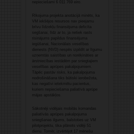
nepieciešami 6 011 769 eiro.
Rīkojuma projekta anotācijā minēts, ka
VM iekšējos resursos nav pieejamu
brīvu līdzekļu finansējuma deficīta
segšanai, līdz ar to, ja netiek rasts
risinājums papildus finansējuma
iegūšanai, Nacionālais veselības
dienests (NVD) nespēs izpildīt ar līgumu
uzņemtās saistības un norēķināties ar
ārstniecības iestādēm par sniegtajiem
veselības aprūpes pakalpojumiem.
Tāpēc pastāv risks, ka pakalpojuma
nodrošināšana tiks būtiski ierobežota,
kas negatīvi ietekmētu pacientus,
kuriem nepieciešama paliatīvā aprūpe
mājas apstākļos.
Sākotnēji vidējais mobilās komandas
paliatīvās aprūpes pakalpojuma
sniegšanas ilgums, balstoties uz VM
pilotprojektu, tika plānots vidēji 51
dienu. Tomēr, izvērtējot 17 mēnešu