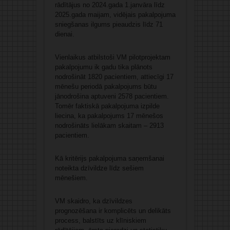
rādītājus no 2024.gada 1.janvāra līdz
2025.gada maijam, vidējais pakalpojuma
sniegšanas ilgums pieaudzis līdz 71
dienai.
Vienlaikus atbilstoši VM pilotprojektam
pakalpojumu ik gadu tika plānots
nodrošināt 1820 pacientiem, attiecīgi 17
mēnešu periodā pakalpojums būtu
jānodrošina aptuveni 2578 pacientiem.
Tomēr faktiskā pakalpojuma izpilde
liecina, ka pakalpojums 17 mēnešos
nodrošināts lielākam skaitam – 2913
pacientiem.
Kā kritērijs pakalpojuma saņemšanai
noteikta dzīvildze līdz sešiem
mēnešiem.
VM skaidro, ka dzīvildzes
prognozēšana ir komplicēts un delikāts
process, balstīts uz klīniskiem