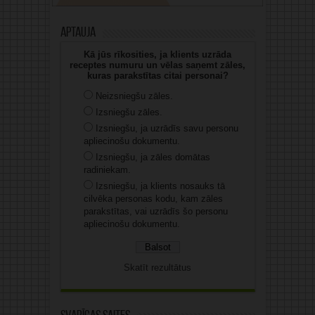
Aptauja
Kā jūs rīkosities, ja klients uzrāda
receptes numuru un vēlas saņemt zāles,
kuras parakstītas citai personai?
Neizsniegšu zāles.
Izsniegšu zāles.
Izsniegšu, ja uzrādīs savu personu
apliecinošu dokumentu.
Izsniegšu, ja zāles domātas
radiniekam.
Izsniegšu, ja klients nosauks tā
cilvēka personas kodu, kam zāles
parakstītas, vai uzrādīs šo personu
apliecinošu dokumentu.
Skatīt rezultātus