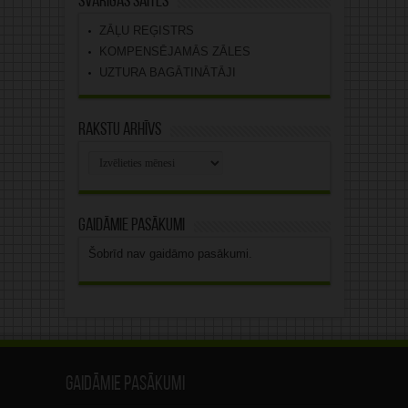
Svarīgas saites
ZĀĻU REĢISTRS
KOMPENSĒJAMĀS ZĀLES
UZTURA BAGĀTINĀTĀJI
Rakstu arhīvs
Rakstu
arhīvs
Gaidāmie pasākumi
Šobrīd nav gaidāmo pasākumi.
Gaidāmie pasākumi