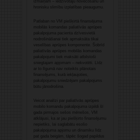
izmaiņām – iedzīvotāju novecošanu un
hronisku slimību izplatības pieaugumu.
Patlaban no VM piešķirtā finansējuma
mobilās komandas paliatīvās aprūpes
pakalpojuma pacienta dzīvesvietā
nodrošināšanai tiek apmaksāta tikai
veselības aprūpes komponente. Šobrīd
paliatīvās aprūpes mobilās komandas
pakalpojumi tiek maksāti atbilstoši
sniegtajam apjomam – nekvotēti. Līdz
ar to līgumā nav noteikts plānotais
finansējums, kurā iekļaujoties,
pakalpojumu sniedzējam pakalpojums
būtu jānodrošina.
Veicot analīzi par paliatīvās aprūpes
mobilo komandu pakalpojuma izpildi šī
gada pirmajos sešos mēnešos, VM
atklājusi, ka ar jau piešķirto finansējumu
nepietiks, lai saglabātu esošo
pakalpojuma apjomu un dinamiku līdz
pat gada beigām, tāpēc šogad papildus