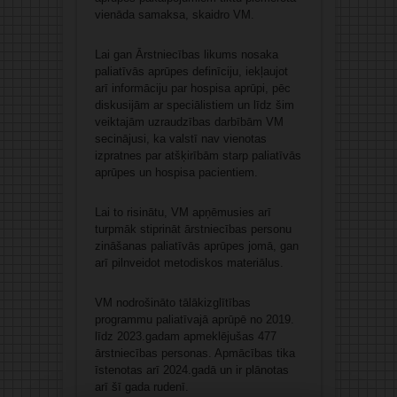
vienāda samaksa, skaidro VM.
Lai gan Ārstniecības likums nosaka
paliatīvās aprūpes definīciju, iekļaujot
arī informāciju par hospisa aprūpi, pēc
diskusijām ar speciālistiem un līdz šim
veiktajām uzraudzības darbībām VM
secinājusi, ka valstī nav vienotas
izpratnes par atšķirībām starp paliatīvās
aprūpes un hospisa pacientiem.
Lai to risinātu, VM apņēmusies arī
turpmāk stiprināt ārstniecības personu
zināšanas paliatīvās aprūpes jomā, gan
arī pilnveidot metodiskos materiālus.
VM nodrošināto tālākizglītības
programmu paliatīvajā aprūpē no 2019.
līdz 2023.gadam apmeklējušas 477
ārstniecības personas. Apmācības tika
īstenotas arī 2024.gadā un ir plānotas
arī šī gada rudenī.