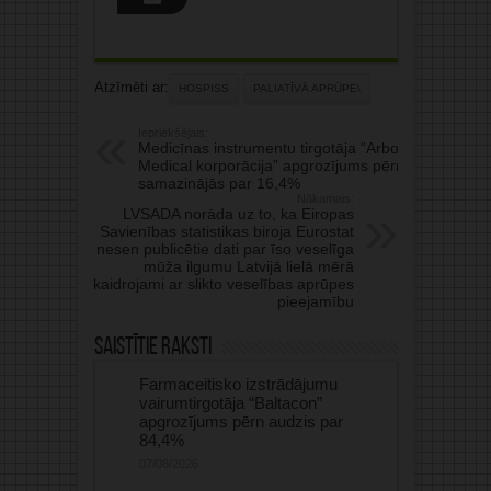
Atzīmēti ar:
HOSPISS
PALIATĪVĀ APRŪPE\
Iepriekšējais:
Medicīnas instrumentu tirgotāja “Arbor
Medical korporācija” apgrozījums pērn
samazinājās par 16,4%
Nākamais:
LVSADA norāda uz to, ka Eiropas
Savienības statistikas biroja Eurostat
nesen publicētie dati par īso veselīga
mūža ilgumu Latvijā lielā mērā
skaidrojami ar slikto veselības aprūpes
pieejamību
Saistītie raksti
Farmaceitisko izstrādājumu
vairumtirgotāja “Baltacon”
apgrozījums pērn audzis par
84,4%
07/08/2026