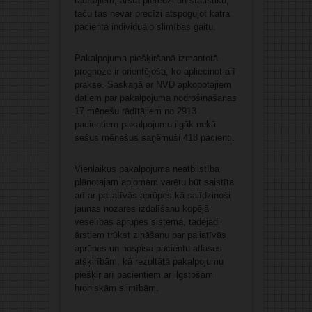
rādītājiem, ārsta pieredzi un statistiku,
taču tas nevar precīzi atspoguļot katra
pacienta individuālo slimības gaitu.
Pakalpojuma piešķiršanā izmantotā
prognoze ir orientējoša, ko apliecinot arī
prakse. Saskaņā ar NVD apkopotajiem
datiem par pakalpojuma nodrošināšanas
17 mēnešu rādītājiem no 2913
pacientiem pakalpojumu ilgāk nekā
sešus mēnešus saņēmuši 418 pacienti.
Vienlaikus pakalpojuma neatbilstība
plānotajam apjomam varētu būt saistīta
arī ar paliatīvās aprūpes kā salīdzinoši
jaunas nozares izdalīšanu kopējā
veselības aprūpes sistēmā, tādējādi
ārstiem trūkst zināšanu par paliatīvās
aprūpes un hospisa pacientu atlases
atšķirībām, kā rezultātā pakalpojumu
piešķir arī pacientiem ar ilgstošām
hroniskām slimībām.