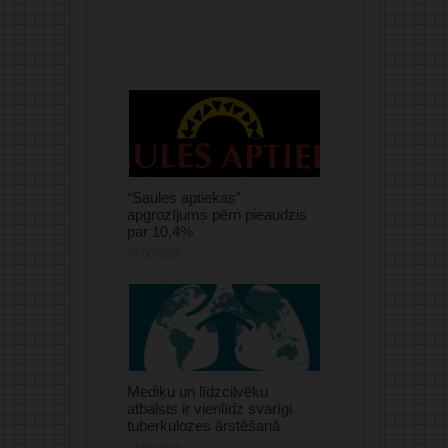
“Saules aptiekas”
apgrozījums pērn pieaudzis
par 10,4%
07/08/2026
Mediķu un līdzcilvēku
atbalsts ir vienlīdz svarīgi
tuberkulozes ārstēšanā
07/08/2026