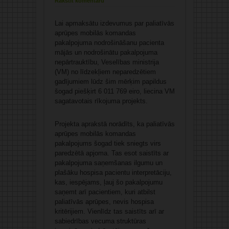
Rakstīt komentāru
Lai apmaksātu izdevumus par paliatīvās
aprūpes mobilās komandas
pakalpojuma nodrošināšanu pacienta
mājās un nodrošinātu pakalpojuma
nepārtrauktību, Veselības ministrija
(VM) no līdzekļiem neparedzētiem
gadījumiem lūdz šim mērķim papildus
šogad piešķirt 6 011 769 eiro, liecina VM
sagatavotais rīkojuma projekts.
Projekta aprakstā norādīts, ka paliatīvās
aprūpes mobilās komandas
pakalpojums šogad tiek sniegts virs
paredzētā apjoma. Tas esot saistīts ar
pakalpojuma saņemšanas ilgumu un
plašāku hospisa pacientu interpretāciju,
kas, iespējams, ļauj šo pakalpojumu
saņemt arī pacientiem, kuri atbilst
paliatīvās aprūpes, nevis hospisa
kritērijiem. Vienlīdz tas saistīts arī ar
sabiedrības vecuma struktūras