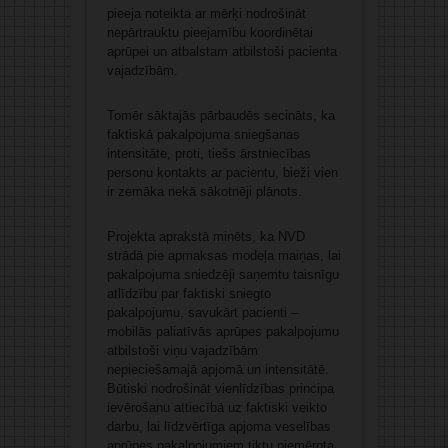
pieeja noteikta ar mērķi nodrošināt
nepārtrauktu pieejamību koordinētai
aprūpei un atbalstam atbilstoši pacienta
vajadzībām.
Tomēr sāktajās pārbaudēs secināts, ka
faktiskā pakalpojuma sniegšanas
intensitāte, proti, tiešs ārstniecības
personu kontakts ar pacientu, bieži vien
ir zemāka nekā sākotnēji plānots.
Projekta aprakstā minēts, ka NVD
strādā pie apmaksas modeļa maiņas, lai
pakalpojuma sniedzēji saņemtu taisnīgu
atlīdzību par faktiski sniegto
pakalpojumu, savukārt pacienti –
mobilās paliatīvās aprūpes pakalpojumu
atbilstoši viņu vajadzībām
nepieciešamajā apjomā un intensitātē.
Būtiski nodrošināt vienlīdzības principa
ievērošanu attiecībā uz faktiski veikto
darbu, lai līdzvērtīga apjoma veselības
aprūpes pakalpojumiem tiktu piemērota