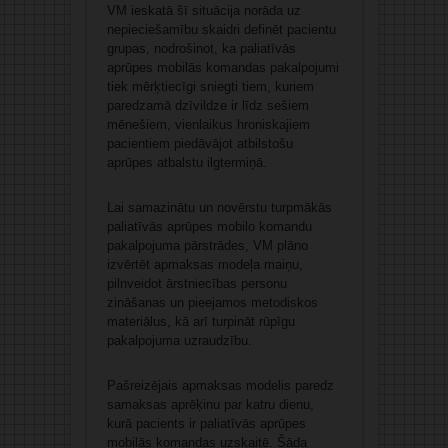
VM ieskatā šī situācija norāda uz
nepieciešamību skaidri definēt pacientu
grupas, nodrošinot, ka paliatīvās
aprūpes mobilās komandas pakalpojumi
tiek mērķtiecīgi sniegti tiem, kuriem
paredzamā dzīvildze ir līdz sešiem
mēnešiem, vienlaikus hroniskajiem
pacientiem piedāvājot atbilstošu
aprūpes atbalstu ilgtermiņā.
Lai samazinātu un novērstu turpmākās
paliatīvās aprūpes mobilo komandu
pakalpojuma pārstrādes, VM plāno
izvērtēt apmaksas modeļa maiņu,
pilnveidot ārstniecības personu
zināšanas un pieejamos metodiskos
materiālus, kā arī turpināt rūpīgu
pakalpojuma uzraudzību.
Pašreizējais apmaksas modelis paredz
samaksas aprēķinu par katru dienu,
kurā pacients ir paliatīvās aprūpes
mobilās komandas uzskaitē. Šāda