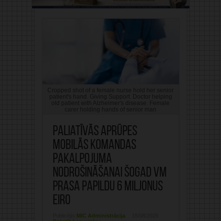
Cropped shot of a female nurse hold her senior
patient's hand. Giving Support. Doctor helping
old patient with Alzheimer's disease. Female
carer holding hands of senior man
Paliatīvās aprūpes
mobilās komandas
pakalpojuma
nodrošināšanai šogad VM
prasa papildu 6 miljonus
eiro
Publicējis:
MIC Administrācija
18/08/2025