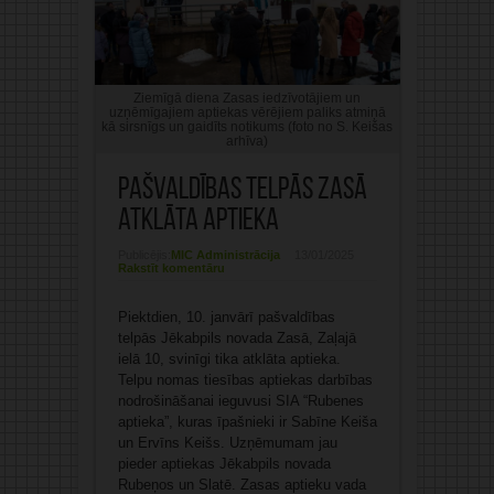
Ziemīgā diena Zasas iedzīvotājiem un
uzņēmīgajiem aptiekas vērējiem paliks atmiņā
kā sirsnīgs un gaidīts notikums (foto no S. Keišas
arhīva)
Pašvaldības telpās Zasā
atklāta aptieka
Publicējis:
MIC Administrācija
13/01/2025
Rakstīt komentāru
Piektdien, 10. janvārī pašvaldības
telpās Jēkabpils novada Zasā, Zaļajā
ielā 10, svinīgi tika atklāta aptieka.
Telpu nomas tiesības aptiekas darbības
nodrošināšanai ieguvusi SIA “Rubenes
aptieka”, kuras īpašnieki ir Sabīne Keiša
un Ervīns Keišs. Uzņēmumam jau
pieder aptiekas Jēkabpils novada
Rubeņos un Slatē. Zasas aptieku vada