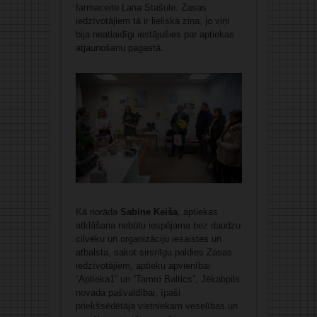
farmaceite Lana Stašule. Zasas
iedzīvotājiem tā ir lieliska ziņa, jo viņi
bija neatlaidīgi iestājušies par aptiekas
atjaunošanu pagastā.
Kā norāda
Sabīne Keiša
, aptiekas
atklāšana nebūtu iespējama bez daudzu
cilvēku un organizāciju iesaistes un
atbalsta, sakot sirsnīgu paldies Zasas
iedzīvotājiem, aptieku apvienībai
“Aptieka1” un “Tamro Baltics”, Jēkabpils
novada pašvaldībai, īpaši
priekšsēdētāja vietniekam veselības un