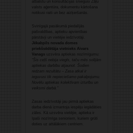
atbalstu un konsultācijas sniegusi Zāļu
valsts aģentūra, dokumentu kārtošana
notikusi raiti un bez aizķeršanās.
Svinīgajā pasākumā piedalījās
pašvaldības, aptieku apvienības
pārstāvji un vietējie iedzīvotāji.
Jēkabpils novada domes
priekšsēdētāja vietnieks Aivars
Vanags
uzsvēra aptiekas nozīmīgumu:
“Šis ceļš nebija viegls, taču mēs solījām
aptiekas darbību atjaunot. Šodien
redzam rezultātu – Zasa atkal ir
ieguvusi tik nepieciešamo pakalpojumu.
Novēlu aptiekas kolektīvam izturību un
veiksmi darbā.”
Zasas iedzīvotāji jau pirmā aptiekas
darba dienā izmantoja iespēju iegādāties
zāles. Kā uzsvēra vietējie, aptieka ir
īpaši nozīmīga senioriem, kuriem grūti
doties uz attālākiem centriem.