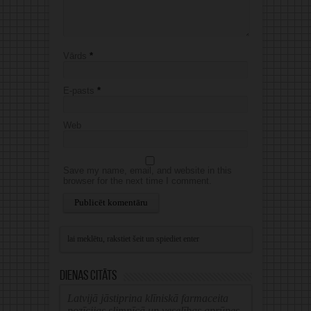
Vārds
*
E-pasts
*
Web
Save my name, email, and website in this
browser for the next time I comment.
Alternative:
Dienas citāts
Latvijā jāstiprina klīniskā farmaceita
pozīcijas slimnīcā un veselības aprūpes