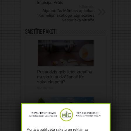
Intuīcija. Prāts
Nākamais:
Atjaunotās Mēness aptiekas
“Kamēlija” skatlogā atgriezīsies
vēsturiskā vitrāža
Saistītie raksti
Pusaudzis grib lietot kreatīnu
muskuļu audzēšanai! Ko
saka eksperti?
06/08/2026
“Recipe Plus” būvē
Portālā publicētā rakstu un reklāmas