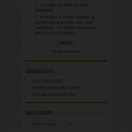
Izsniegšu, ja zāles domātas
radiniekam.
Izsniegšu, ja klients nosauks tā
cilvēka personas kodu, kam zāles
parakstītas, vai uzrādīs šo personu
apliecinošu dokumentu.
Skatīt rezultātus
Svarīgas saites
ZĀĻU REĢISTRS
KOMPENSĒJAMĀS ZĀLES
UZTURA BAGĀTINĀTĀJI
Rakstu arhīvs
Rakstu
arhīvs