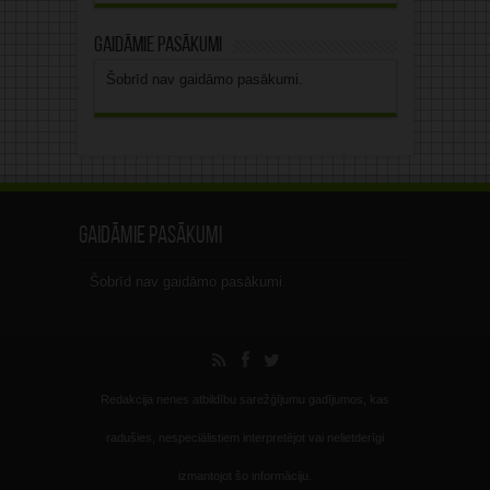
Gaidāmie pasākumi
Šobrīd nav gaidāmo pasākumi.
Gaidāmie pasākumi
Šobrīd nav gaidāmo pasākumi.
Redakcija nenes atbildību sarežģījumu gadījumos, kas
radušies, nespeciālistiem interpretējot vai nelietderīgi
izmantojot šo informāciju.