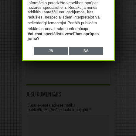
automatizētu zāļu apgādes
informācija paredzēta veselības aprūpes
centru
nozares speciālistiem. Redakcija nenes
atbildību sarežģījumu gadījumos, kas
06/08/2026
radušies,
nespeciālistiem
interpretējot vai
nelietderīgi izmantojot Portālā publicēto
Septembrī Rīgā atklās
reklāmas un/vai rakstu informāciju.
cilvēka ķermeņa uzbūvei
Vai esat speciālists veselības aprūpes
veltītu izstādi
jomā?
06/08/2026
Jā
Nē
Jūsu komentārs
Jūsu e-pasta adrese netiks
publicēta.Atzīmētie lauki ir obligāti
*