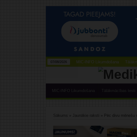
MIC-INFO Likumdošana
Tālākm
07/08/2026
MIC-INFO Likumdošana
Tālākmācības testi
Sākums
»
Jaunākie raksti
»
Pēc divu mēnešu 