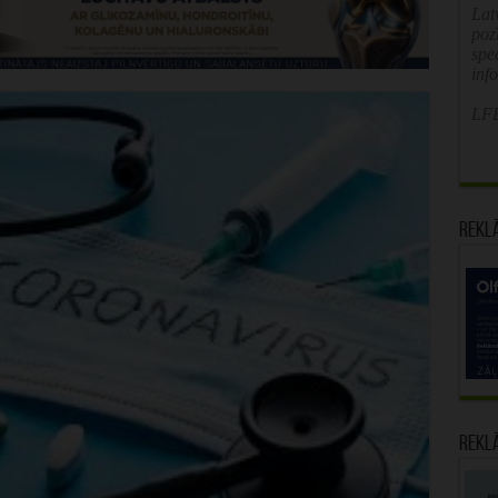
Latv
poz
spe
inf
LFB
Rekl
Rekl