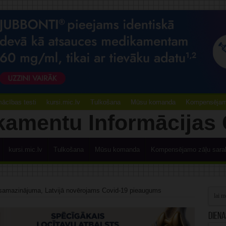
ācības testi
kursi.mic.lv
Tulkošana
Mūsu komanda
Kompensējamo
kursi.mic.lv
Tulkošana
Mūsu komanda
Kompensējamo zāļu sara
samazinājuma, Latvijā novērojams Covid-19 pieaugums
Diena