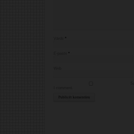
Vārds
*
E-pasts
*
Web
Sa
I comment.
Alternative: