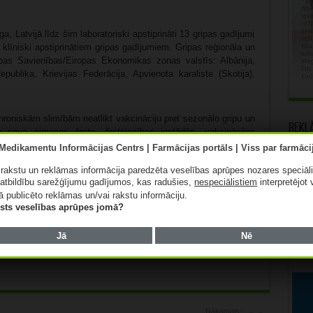
, Latvijā līdz šim laboratoriski apstiprināti 13 gripas gadījumi
klīniski apstiprinātiem gripas gadījumiem. Gripas reģionāla un
opas Savienības/Eiropas Ekonomikas zonas valstīs: Albānija,
blika, Krievijas Federācija, Apvienota karaliste (Skotija),
r hroniskām slimībām neatlikt vakcināciju pret sezonālo gripu un
Rekl
ie sava ģimenes ārsta, ārstniecības iestādēs, vakcinācijas
ā rakstu un reklāmas informācija paredzēta veselības aprūpes nozares speciāl
mt vienā vakcinācijas reizē.
atbildību sarežģījumu gadījumos, kas radušies,
nespeciālistiem
interpretējot 
ā publicēto reklāmas un/vai rakstu informāciju.
lists veselības aprūpes jomā?
Patīk
Jā
Nē
Nākamais: