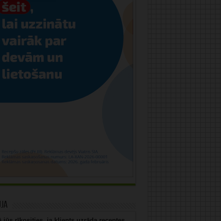
uja
 jūs rīkosities, ja klients uzrāda receptes