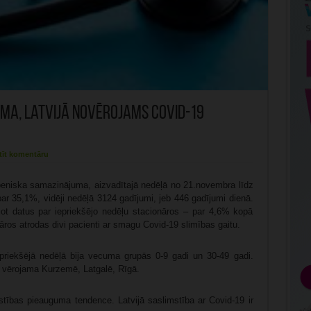
ma, Latvijā novērojams Covid-19
tīt komentāru
niska samazinājuma, aizvadītajā nedēļā no 21.novembra līdz
r 35,1%, vidēji nedēļā 3124 gadījumi, jeb 446 gadījumi dienā.
jot datus par iepriekšējo nedēļu stacionāros – par 4,6% kopā
āros atrodas divi pacienti ar smagu Covid-19 slimības gaitu.
priekšējā nedēļā bija vecuma grupās 0-9 gadi un 30-49 gadi.
ja vērojama Kurzemē, Latgalē, Rīgā.
tības pieauguma tendence. Latvijā saslimstība ar Covid-19 ir