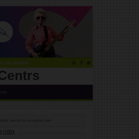
 zāļu saraksts
ksts
s citāts