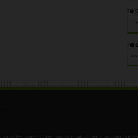
Rakst
Rak
arhī
Gaidā
Šob
s radušies, nespeciālistiem interpretējot vai nelietderīgi izmantojot šo infor