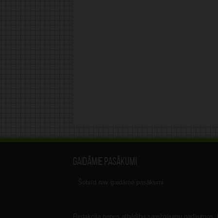
Gaidāmie pasākumi
Šobrīd nav gaidāmo pasākumi.
Redakcija nenes atbildību sarežģījumu gadījumos, ka