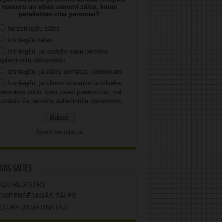
numuru un vēlas saņemt zāles, kuras
parakstītas citai personai?
Neizsniegšu zāles.
Izsniegšu zāles.
Izsniegšu, ja uzrādīs savu personu
apliecinošu dokumentu.
Izsniegšu, ja zāles domātas radiniekam.
Izsniegšu, ja klients nosauks tā cilvēka
personas kodu, kam zāles parakstītas, vai
uzrādīs šo personu apliecinošu dokumentu.
Skatīt rezultātus
gas saites
ĀĻU REĢISTRS
OMPENSĒJAMĀS ZĀLES
ZTURA BAGĀTINĀTĀJI