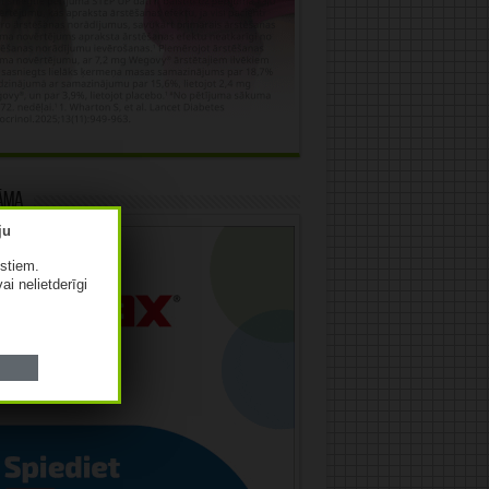
āma
istiem.
vai nelietderīgi