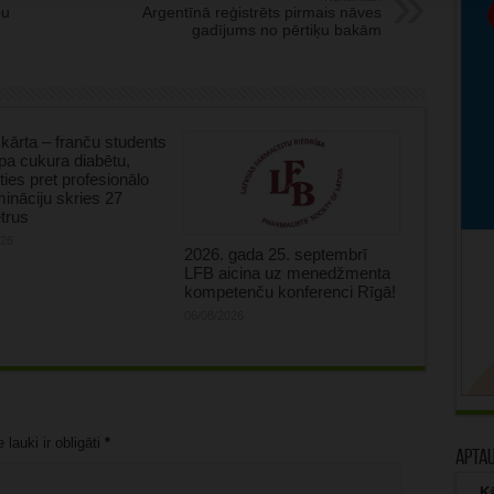
bu
Argentīnā reģistrēts pirmais nāves
gadījums no pērtiķu bakām
kārta – franču students
tipa cukura diabētu,
oties pret profesionālo
mināciju skries 27
trus
026
2026. gada 25. septembrī
LFB aicina uz menedžmenta
kompetenču konferenci Rīgā!
06/08/2026
lauki ir obligāti
*
Apta
Kā