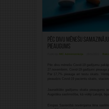
Pēc divu mēnešu samazināju
pieaugums
Publicējis:
MIC Administrācija
28/11/2022
Raks
Pēc divu mēnešu Covid-19 gadījumu pakāpe
27.novembrim, Covid-19 gadījumi pieauga pa
Par 17,7% pieauga arī testu skaits. Vērtē
pieaudzis Covid-19 pacientu skaits, stacion
Jaunatklāto gadījumu skaita pieaugums ie
Augstāka saslimstība, kā vidēji Latvijā, bi
Eiropas Savienībā novērojama lēna saslims