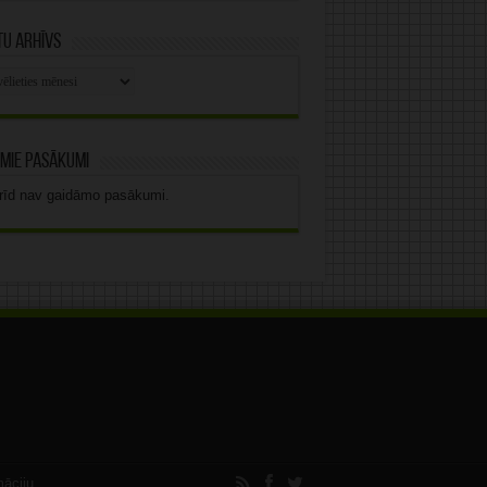
u arhīvs
stu
vs
mie pasākumi
rīd nav gaidāmo pasākumi.
māciju.