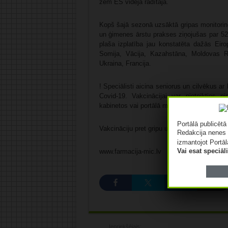
zem ES vidējā radītāja.
Kopš šajā sezonā uzsāktā gripas monitoringa
un ģimenes ārstu prakses ziņojušas par 52 
plaša izplatība jau konstatēta dažās Eir
Somija, Vācija, Kazahstāna, Moldovas Repu
Ukraina, Francija.
! Speciālisti aicina seniorus un cilvēkus a
Covid-19. Vakcinācijai var pieteikties p
kabinetos vai portālā manavakcina.lv
Portālā publicēt
Vakcināciju pret gripu un Covid-19 var saņe
Redakcija nenes 
izmantojot Portāl
Vai esat speciā
www.farmacija-mic.lv
Iepriekšējais: