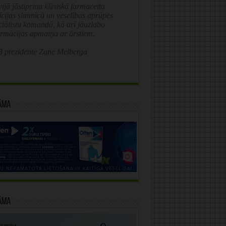
ijā jāstiprina klīniskā farmaceita
īcijas slimnīcā un veselības aprūpes
ciālistu komandā, kā arī jāuzlabo
ormācijas apmaiņa ar ārstiem.
 prezidente Zane Melberga
āma
āma