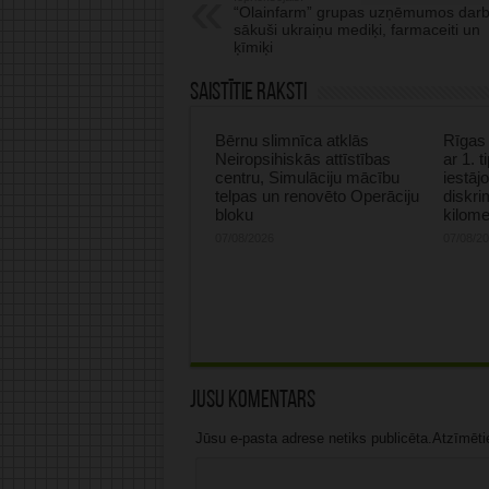
“Olainfarm” grupas uzņēmumos dar
sākuši ukraiņu mediķi, farmaceiti un
ķīmiķi
Saistītie raksti
Bērnu slimnīca atklās
Rīgas 
Neiropsihiskās attīstības
ar 1. 
centru, Simulāciju mācību
iestāj
telpas un renovēto Operāciju
diskri
bloku
kilome
07/08/2026
07/08/2
Jūsu komentārs
Jūsu e-pasta adrese netiks publicēta.Atzīmētie 