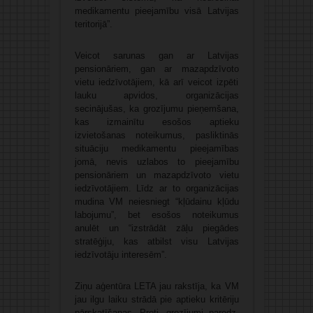
medikamentu pieejamību visā Latvijas
teritorijā”.
Veicot sarunas gan ar Latvijas
pensionāriem, gan ar mazapdzīvoto
vietu iedzīvotājiem, kā arī veicot izpēti
lauku apvidos, organizācijas
secinājušas, ka grozījumu pieņemšana,
kas izmainītu esošos aptieku
izvietošanas noteikumus, pasliktinās
situāciju medikamentu pieejamības
jomā, nevis uzlabos to pieejamību
pensionāriem un mazapdzīvoto vietu
iedzīvotājiem. Līdz ar to organizācijas
mudina VM neiesniegt “kļūdainu kļūdu
labojumu”, bet esošos noteikumus
anulēt un “izstrādāt zāļu piegādes
stratēģiju, kas atbilst visu Latvijas
iedzīvotāju interesēm”.
Ziņu aģentūra LETA jau rakstīja, ka VM
jau ilgu laiku strādā pie aptieku kritēriju
pārskatīšanas. Proti, grozījumi paredz,