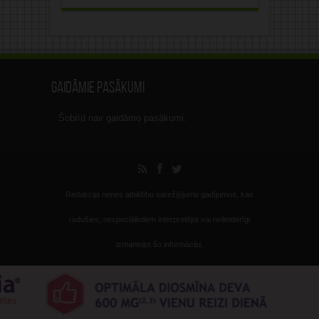
Gaidāmie pasākumi
Šobrīd nav gaidāmo pasākumi.
Redakcija nenes atbildību sarežģījumu gadījumos, kas
radušies, nespeciālistiem interpretējot vai nelietderīgi
izmantojot šo informāciju.