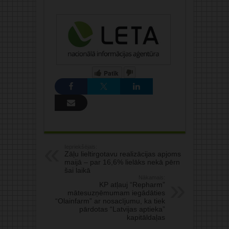
Patīk
Iepriekšējais:
Zāļu lieltirgotavu realizācijas apjoms
maijā – par 16,6% lielāks nekā pērn
šai laikā
Nākamais:
KP atļauj “Repharm”
mātesuzņēmumam iegādāties
“Olainfarm” ar nosacījumu, ka tiek
pārdotas “Latvijas aptieka”
kapitāldaļas