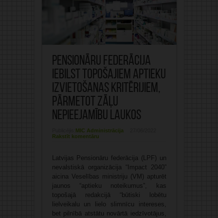
Pensionāru federācija
iebilst topošajiem aptieku
izvietošanas kritērijiem,
pārmetot zāļu
nepieejamību laukos
Publicējis:
MIC Administrācija
27/06/2022
Rakstīt komentāru
Latvijas Pensionāru federācija (LPF) un
nevalstiskā organizācija “Impact 2040”
aicina Veselības ministriju (VM) apturēt
jaunos “aptieku noteikumus”, kas
topošajā redakcijā “būtiski lobētu
lielveikalu un lielo slimnīcu intereses,
bet pilnībā atstātu novārtā iedzīvotājus,