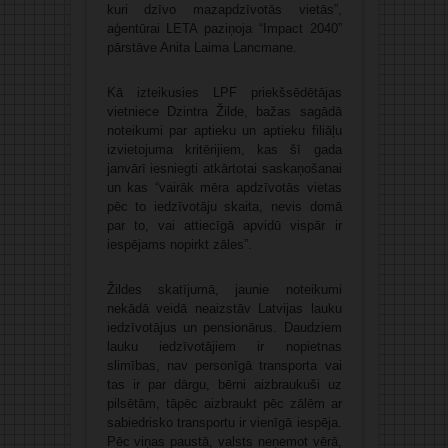
kuri dzīvo mazapdzīvotās vietās”,
aģentūrai LETA paziņoja “Impact 2040”
pārstāve Anita Laima Lancmane.
Kā izteikusies LPF priekšsēdētājas
vietniece Dzintra Žilde, bažas sagādā
noteikumi par aptieku un aptieku filiāļu
izvietojuma kritērijiem, kas šī gada
janvārī iesniegti atkārtotai saskaņošanai
un kas “vairāk mēra apdzīvotās vietas
pēc to iedzīvotāju skaita, nevis domā
par to, vai attiecīgā apvidū vispār ir
iespējams nopirkt zāles”.
Žildes skatījumā, jaunie noteikumi
nekādā veidā neaizstāv Latvijas lauku
iedzīvotājus un pensionārus. Daudziem
lauku iedzīvotājiem ir nopietnas
slimības, nav personīgā transporta vai
tas ir par dārgu, bērni aizbraukuši uz
pilsētām, tāpēc aizbraukt pēc zālēm ar
sabiedrisko transportu ir vienīgā iespēja.
Pēc viņas paustā, valsts neņemot vērā,