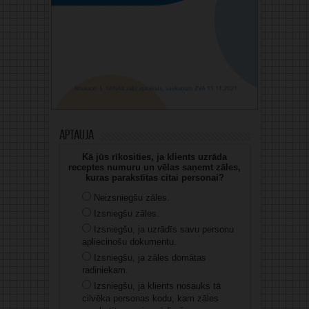
Aptauja
Kā jūs rīkosities, ja klients uzrāda
receptes numuru un vēlas saņemt zāles,
kuras parakstītas citai personai?
Neizsniegšu zāles.
Izsniegšu zāles.
Izsniegšu, ja uzrādīs savu personu
apliecinošu dokumentu.
Izsniegšu, ja zāles domātas
radiniekam.
Izsniegšu, ja klients nosauks tā
cilvēka personas kodu, kam zāles