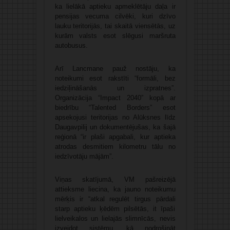
ka lielākā aptieku apmeklētāju daļa ir
pensijas vecuma cilvēki, kuri dzīvo
lauku teritorijās, tai skaitā viensētās, uz
kurām valsts esot slēgusi maršruta
autobusus.
Arī Lancmane pauž nostāju, ka
noteikumi esot rakstīti “formāli, bez
iedziļināšanās un izpratnes”.
Organizācija “Impact 2040” kopā ar
biedrību “Talented Borders” esot
apsekojusi teritorijas no Alūksnes līdz
Daugavpilij un dokumentējušas, ka šajā
reģionā “ir plaši apgabali, kur aptieka
atrodas desmitiem kilometru tālu no
iedzīvotāju mājām”.
Viņas skatījumā, VM pašreizējā
attieksme liecina, ka jauno noteikumu
mērķis ir “atkal regulēt tirgus pārdali
starp aptieku ķēdēm pilsētās, it īpaši
lielveikalos un lielajās slimnīcās, nevis
izveidot sistēmu, kā nodrošināt