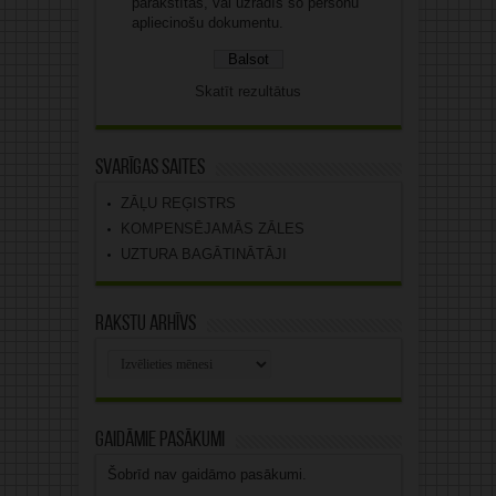
parakstītas, vai uzrādīs šo personu
apliecinošu dokumentu.
Skatīt rezultātus
Svarīgas saites
ZĀĻU REĢISTRS
KOMPENSĒJAMĀS ZĀLES
UZTURA BAGĀTINĀTĀJI
Rakstu arhīvs
Rakstu
arhīvs
Gaidāmie pasākumi
Šobrīd nav gaidāmo pasākumi.