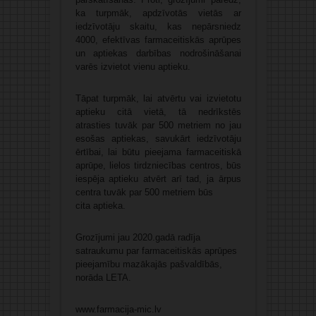
ka turpmāk, apdzīvotās vietās ar
iedzīvotāju skaitu, kas nepārsniedz
4000, efektīvas farmaceitiskās aprūpes
un aptiekas darbības nodrošināšanai
varēs izvietot vienu aptieku.
Tāpat turpmāk, lai atvērtu vai izvietotu
aptieku citā vietā, tā nedrīkstēs
atrasties tuvāk par 500 metriem no jau
esošas aptiekas, savukārt iedzīvotāju
ērtībai, lai būtu pieejama farmaceitiskā
aprūpe, lielos tirdzniecības centros, būs
iespēja aptieku atvērt arī tad, ja ārpus
centra tuvāk par 500 metriem būs
cita aptieka.
Grozījumi jau 2020.gadā radīja
satraukumu par farmaceitiskās aprūpes
pieejamību mazākajās pašvaldībās,
norāda LETA.
www.farmacija-mic.lv