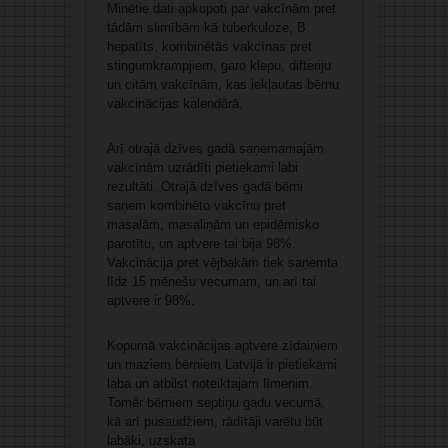
Minētie dati apkopoti par vakcīnām pret
tādām slimībām kā tuberkuloze, B
hepatīts, kombinētās vakcīnas pret
stingumkrampjiem, garo klepu, difteriju
un citām vakcīnām, kas iekļautas bērnu
vakcinācijas kalendārā.
Arī otrajā dzīves gadā saņemamajām
vakcīnām uzrādīti pietiekami labi
rezultāti. Otrajā dzīves gadā bērni
saņem kombinēto vakcīnu pret
masalām, masaliņām un epidēmisko
parotītu, un aptvere tai bija 98%.
Vakcinācija pret vējbakām tiek saņemta
līdz 15 mēnešu vecumam, un arī tai
aptvere ir 98%.
Kopumā vakcinācijas aptvere zīdaiņiem
un maziem bērniem Latvijā ir pietiekami
laba un atbilst noteiktajam līmenim.
Tomēr bērniem septiņu gadu vecumā,
kā arī pusaudžiem, rādītāji varētu būt
labāki, uzskata