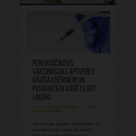
Perevoščikovs:
Vakcinācijas aptveres
rādītāji bērniem un
pusaudžiem varētu būt
labāki
Publicējis:
MIC Administrācija
22/05/2025
Rakstīt komentāru
Vakcinācijas aptveres rādītāji bērnu un
pusaudžu grupā varētu būt labāki,
uzskata Slimību profilakses un