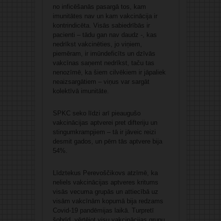
no inficēšanās pasargā tos, kam
imunitātes nav un kam vakcinācija ir
kontrindicēta. Visās sabiedrībās ir
pacienti – tādu gan nav daudz -, kas
nedrīkst vakcinēties, jo viņiem,
piemēram, ir imūndeficīts un dzīvās
vakcīnas saņemt nedrīkst, taču tas
nenozīmē, ka šiem cilvēkiem ir jāpaliek
neaizsargātiem – viņus var sargāt
kolektīvā imunitāte.
SPKC seko līdzi arī pieaugušo
vakcinācijas aptverei pret difteriju un
stingumkrampjiem – tā ir jāveic reizi
desmit gados, un pērn tās aptvere bija
54%.
Līdztekus Perevoščikovs atzīmē, ka
neliels vakcinācijas aptveres kritums
visās vecuma grupās un attiecībā uz
visām vakcīnām kopumā bija redzams
Covid-19 pandēmijas laikā. Turpretī
šobrīd, vērtējot visu vakcinācijas grupu