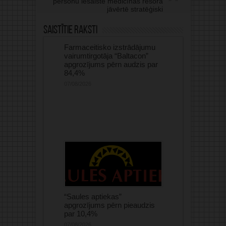
personu iesaiste medicīnas resorā
jāvērtē stratēģiski
Saistītie raksti
Farmaceitisko izstrādājumu
vairumtirgotāja “Baltacon”
apgrozījums pērn audzis par
84,4%
07/08/2026
“Saules aptiekas”
apgrozījums pērn pieaudzis
par 10,4%
07/08/2026