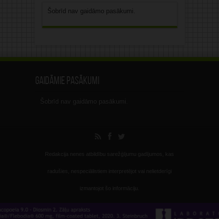
Šobrīd nav gaidāmo pasākumi.
Gaidāmie pasākumi
Šobrīd nav gaidāmo pasākumi.
Redakcija nenes atbildību sarežģījumu gadījumos, kas
radušies, nespeciālistiem interpretējot vai nelietderīgi
izmantojot šo informāciju.