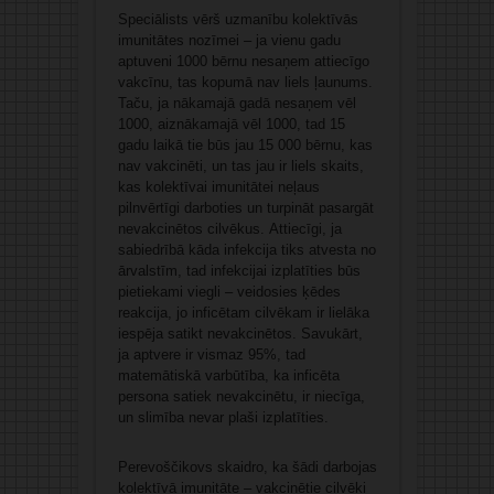
Speciālists vērš uzmanību kolektīvās
imunitātes nozīmei – ja vienu gadu
aptuveni 1000 bērnu nesaņem attiecīgo
vakcīnu, tas kopumā nav liels ļaunums.
Taču, ja nākamajā gadā nesaņem vēl
1000, aiznākamajā vēl 1000, tad 15
gadu laikā tie būs jau 15 000 bērnu, kas
nav vakcinēti, un tas jau ir liels skaits,
kas kolektīvai imunitātei neļaus
pilnvērtīgi darboties un turpināt pasargāt
nevakcinētos cilvēkus. Attiecīgi, ja
sabiedrībā kāda infekcija tiks atvesta no
ārvalstīm, tad infekcijai izplatīties būs
pietiekami viegli – veidosies ķēdes
reakcija, jo inficētam cilvēkam ir lielāka
iespēja satikt nevakcinētos. Savukārt,
ja aptvere ir vismaz 95%, tad
matemātiskā varbūtība, ka inficēta
persona satiek nevakcinētu, ir niecīga,
un slimība nevar plaši izplatīties.
Perevoščikovs skaidro, ka šādi darbojas
kolektīvā imunitāte – vakcinētie cilvēki