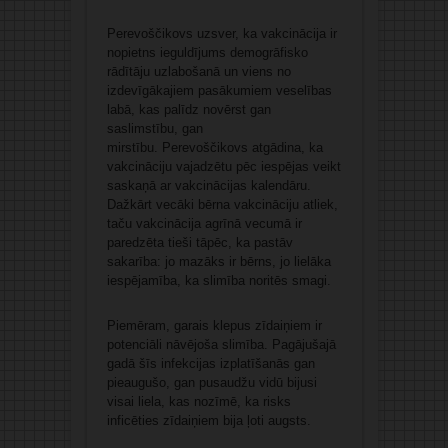
Perevoščikovs uzsver, ka vakcinācija ir
nopietns ieguldījums demogrāfisko
rādītāju uzlabošanā un viens no
izdevīgākajiem pasākumiem veselības
labā, kas palīdz novērst gan
saslimstību, gan
mirstību. Perevoščikovs atgādina, ka
vakcināciju vajadzētu pēc iespējas veikt
saskaņā ar vakcinācijas kalendāru.
Dažkārt vecāki bērna vakcināciju atliek,
taču vakcinācija agrīnā vecumā ir
paredzēta tieši tāpēc, ka pastāv
sakarība: jo mazāks ir bērns, jo lielāka
iespējamība, ka slimība noritēs smagi.
Piemēram, garais klepus zīdaiņiem ir
potenciāli nāvējoša slimība. Pagājušajā
gadā šīs infekcijas izplatīšanās gan
pieaugušo, gan pusaudžu vidū bijusi
visai liela, kas nozīmē, ka risks
inficēties zīdaiņiem bija ļoti augsts.