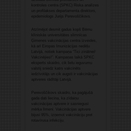
kontroles centra (SPKC) Riska analīzes
un profilakses departamenta direktors,
epidemiologs Jurijs Perevoščikovs.
Atzīmējot desmit gadus kopš Bērnu
klīniskās universitātes slimnīcas
Ģimenes vakcinācijas centra izveides,
kā arī Eiropas Imunizācijas nedēļu
Latvijā, notiek kampaņa “Tici zinātnei!
Vakcinējies!”. Kampaņas laikā SPKC
eksperts skaidro, cik lielu ieguvumu
valstij sniedz katrs vakcinēts
iedzīvotājs un cik augsti ir vakcinācijas
aptveres rādītāji Latvijā.
Perevoščikovs skaidro, ka pagājušā
gada dati liecina, ka zīdaiņu
vakcinācijas aptvere ir sasniegusi
mērķa līmeni. Vakcinācijas aptvere
bijusi 95%, izņemot vakcināciju pret
rotavīrusa infekciju.