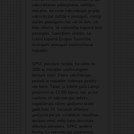
vakcinēšanas pabeigšanas rādītājus,
redzams, ka visās vakcinācijas grupās
vakcinācijas rādītāji ir pieauguši, vienīgi
dažām pieaugums nav vēl tik liels, cik
būtu vēlams, lai sabiedrība kopumā būtu
pasargāta. Speciālists skaidro, ka
šobrīd kopumā Eiropas Savienībā
ievērojami pieaugusi saslimstība ar
masalām.
SPKC pārstāvis norāda, ka viens no
1000 ar masalām saslimušajiem
bērniem mirst. Pirms vakcinācijas
periodā ar masalām izslimoja gandrīz
visi bērni. Tātad, ja šobrīd gadā Latvijā
piedzimst ap 13 000 bērnu, tad, ja visi
saslimtu un vakcinācijas nebūtu,
sagaidāmais nāves gadījumu skaits
gadā būtu 13. Savukārt difterijas
gadījumā pat pie vislabākās veselības
aprūpes mirst vidēji katrs desmitais
difterijas slimnieks. SPKC aprēķini
liecina, ka vakcinācijas programma