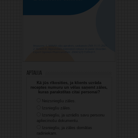
Aptauja
Kā jūs rīkosities, ja klients uzrāda
receptes numuru un vēlas saņemt zāles,
kuras parakstītas citai personai?
Neizsniegšu zāles.
Izsniegšu zāles.
Izsniegšu, ja uzrādīs savu personu
apliecinošu dokumentu.
Izsniegšu, ja zāles domātas
radiniekam.