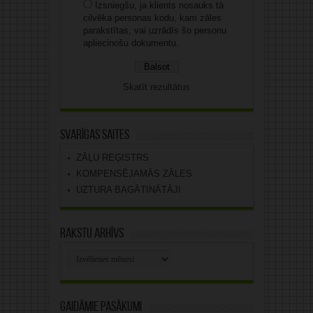
Izsniegšu, ja klients nosauks tā
cilvēka personas kodu, kam zāles
parakstītas, vai uzrādīs šo personu
apliecinošu dokumentu.
Skatīt rezultātus
Svarīgas saites
ZĀĻU REĢISTRS
KOMPENSĒJAMĀS ZĀLES
UZTURA BAGĀTINĀTĀJI
Rakstu arhīvs
Rakstu
arhīvs
Gaidāmie pasākumi