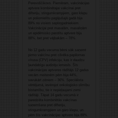
Perevoščikovs. Piemēram, vakcinācijas
aptvere kombinētajai vakcīnai pret
difteriju, stingumkrampjiem, garo klepu
un poliomielītu pagājušajā gadā bija
89% no visiem septiņgadniekiem.
Vakcinācijai pret masalām, masaliņām
un epidēmisko parotītu aptvere bija
88%, bet pret vējbakām – 78%.
No 12 gadu vecuma bērni sāk saņemt
pirmo vakcīnu pret cilvēka papilomas
vīrusa (CPV) infekciju, kas ir daudzu
ļaundabīgu audzēju iemesls. Šīs
vakcinācijas aptveres rādītājs 12 gadus
vecām meitenēm pērn bija 44%,
savukārt zēniem – 36%. Speciālista
vērtējumā, ievērojot onkoloģisko slimību
bīstamību, tie ir nepieļaujami zemi
rādītāji. Tāpat 14 gadu vecumā ir
paredzēta kombinētās vakcīnas
saņemšana pret difteriju,
stingumkrampjiem un garo klepu, un
pērn šīs vakcinācijas aptvere bija 89%.