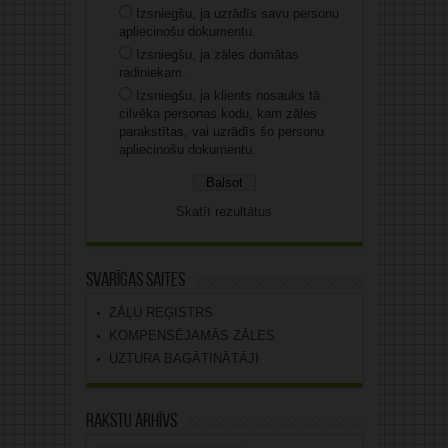
Izsniegšu, ja uzrādīs savu personu
apliecinošu dokumentu.
Izsniegšu, ja zāles domātas
radiniekam.
Izsniegšu, ja klients nosauks tā
cilvēka personas kodu, kam zāles
parakstītas, vai uzrādīs šo personu
apliecinošu dokumentu.
Skatīt rezultātus
Svarīgas saites
ZĀĻU REĢISTRS
KOMPENSĒJAMĀS ZĀLES
UZTURA BAGĀTINĀTĀJI
Rakstu arhīvs