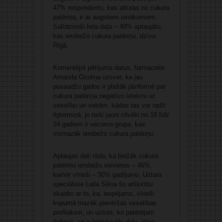
47% respondentu, kas atturas no cukura
patēriņa, ir ar augstiem ienākumiem.
Salīdzinoši liela daļa – 49% aptaujāto,
kas ierobežo cukura patēriņu, dzīvo
Rīgā.
Komentējot pētījuma datus, farmaceite
Amanda Ozoliņa uzsver, ka jau
pusaudžu gados ir plašāk jāinformē par
cukura patēriņa negatīvo ietekmi uz
veselību un sekām, kādas tas var radīt
ilgtermiņā, jo tieši jauni cilvēki no 18 līdz
24 gadiem ir vecuma grupa, kas
vismazāk ierobežo cukura patēriņu.
Aptaujas dati rāda, ka biežāk cukura
patēriņu ierobežo sievietes – 46%,
kamēr vīrieši – 30% gadījumu. Uztura
speciāliste Laila Siliņa šo atšķirību
skaidro ar to, ka, iespējams, vīrieši
kopumā mazāk pievēršas veselības
profilaksei, un uzturs, ko patērējam
ikdienā, arī ir būtiska tās daļa. Viņa