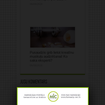
06/08/2026
Pusaudzis grib lietot kreatīnu
muskuļu audzēšanai! Ko
saka eksperti?
06/08/2026
Jūsu komentārs
Jūsu e-pasta adrese netiks
publicēta.Atzīmētie lauki ir obligāti
*