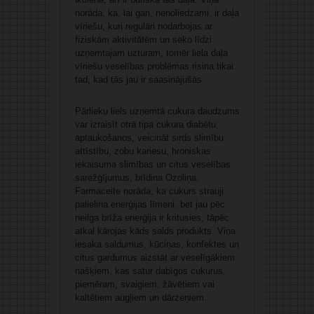
norāda, ka, lai gan, nenoliedzami, ir daļa
vīriešu, kuri regulāri nodarbojas ar
fiziskām aktivitātēm un seko līdzi
uzņemtajam uzturam, tomēr liela daļa
vīriešu veselības problēmas risina tikai
tad, kad tās jau ir saasinājušās.
Pārlieku liels uzņemtā cukura daudzums
var izraisīt otrā tipa cukura diabētu,
aptaukošanos, veicināt sirds slimību
attīstību, zobu kariesu, hroniskas
iekaisuma slimības un citus veselības
sarežģījumus, brīdina Ozoliņa.
Farmaceite norāda, ka cukurs strauji
palielina enerģijas līmeni, bet jau pēc
neilga brīža enerģija ir kritusies, tāpēc
atkal kārojas kāds salds produkts. Viņa
iesaka saldumus, kūciņas, konfektes un
citus gardumus aizstāt ar veselīgākiem
našķiem, kas satur dabīgos cukurus,
piemēram, svaigiem, žāvētiem vai
kaltētiem augļiem un dārzeņiem.