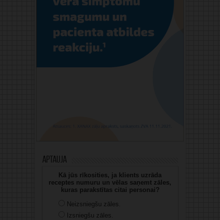
Aptauja
Kā jūs rīkosities, ja klients uzrāda
receptes numuru un vēlas saņemt zāles,
kuras parakstītas citai personai?
Neizsniegšu zāles.
Izsniegšu zāles.