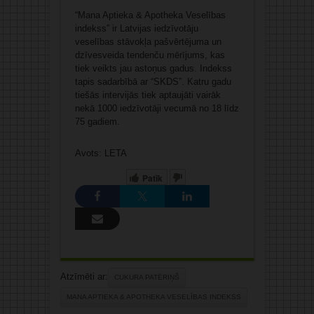
“Mana Aptieka & Apotheka Veselības
indekss” ir Latvijas iedzīvotāju
veselības stāvokļa pašvērtējuma un
dzīvesveida tendenču mērījums, kas
tiek veikts jau astoņus gadus. Indekss
tapis sadarbībā ar “SKDS”. Katru gadu
tiešās intervijās tiek aptaujāti vairāk
nekā 1000 iedzīvotāji vecumā no 18 līdz
75 gadiem.
Avots: LETA
Patīk
Atzīmēti ar:
CUKURA PATĒRIŅŠ
MANA APTIEKA & APOTHEKA VESELĪBAS INDEKSS