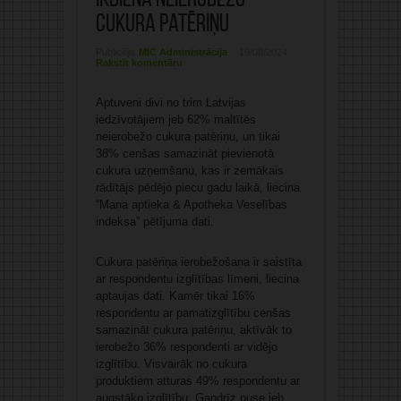
ikdienā neierobežo
cukura patēriņu
Publicējis:
MIC Administrācija
19/08/2024
Rakstīt komentāru
Aptuveni divi no trim Latvijas
iedzīvotājiem jeb 62% maltītēs
neierobežo cukura patēriņu, un tikai
38% cenšas samazināt pievienotā
cukura uzņemšanu, kas ir zemākais
rādītājs pēdējo piecu gadu laikā, liecina
“Mana aptieka & Apotheka Veselības
indeksa” pētījuma dati.
Cukura patēriņa ierobežošana ir saistīta
ar respondentu izglītības līmeni, liecina
aptaujas dati. Kamēr tikai 16%
respondentu ar pamatizglītību cenšas
samazināt cukura patēriņu, aktīvāk to
ierobežo 36% respondenti ar vidējo
izglītību. Visvairāk no cukura
produktiem atturas 49% respondentu ar
augstāko izglītību. Gandrīz puse jeb