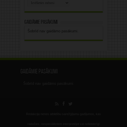
Rakstu
arhīvs
Gaidāmie pasākumi
Šobrīd nav gaidāmo pasākumi.
Gaidāmie pasākumi
Šobrīd nav gaidāmo pasākumi.
Redakcija nenes atbildību sarežģījumu gadījumos, kas
radušies, nespeciālistiem interpretējot vai nelietderīgi