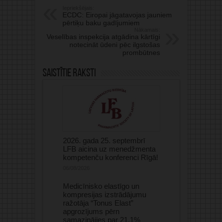
Iepriekšējais:
ECDC: Eiropai jāgatavojas jauniem
pērtiķu baku gadījumiem
Nākamais:
Veselības inspekcija atgādina kārtīgi
notecināt ūdeni pēc ilgstošas
prombūtnes
Saistītie raksti
2026. gada 25. septembrī
LFB aicina uz menedžmenta
kompetenču konferenci Rīgā!
06/08/2026
Medicīnisko elastīgo un
kompresijas izstrādājumu
ražotāja “Tonus Elast”
apgrozījums pērn
samazinājies par 21,1%