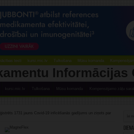
ācības testi
kursi.mic.lv
Tulkošana
Mūsu komanda
Kompensējamo
kursi.mic.lv
Tulkošana
Mūsu komanda
Kompensējamo zāļu sara
eģistrēts 1731 jauns Covid-19 inficēšanās gadījums un ziņots par
Diena