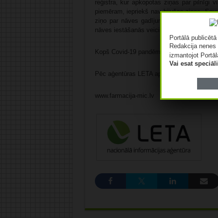
reģistra, kur apkopotas ziņas par pilnīgi 
piemēram, iepriekš nav bijušas ziņas. Sav
ziņo par nāves gadījumiem. Turklāt ir vēl b
nāves iestāšanās veicinošs faktors.
Portālā publicēt
Redakcija nenes 
Kopš Covid-19 pandēmijas sākuma šī slimība
izmantojot Portāl
Vai esat speciā
Pēc aģentūras LETA aprēķiniem, pēdējās sep
www.farmacija-mic.lv