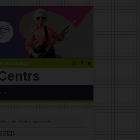
 zāļu saraksts
ksts
s citāts