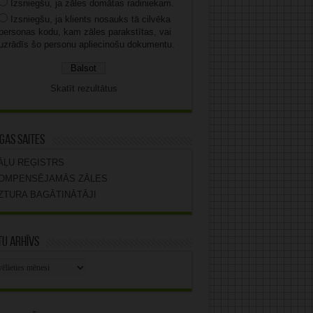
Izsniegšu, ja zāles domātas radiniekam.
Izsniegšu, ja klients nosauks tā cilvēka
personas kodu, kam zāles parakstītas, vai
uzrādīs šo personu apliecinošu dokumentu.
Skatīt rezultātus
gas saites
ĀĻU REĢISTRS
OMPENSĒJAMĀS ZĀLES
ZTURA BAGĀTINĀTĀJI
u arhīvs
stu
vs