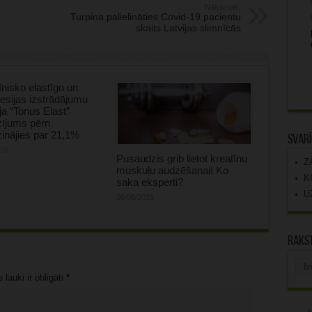
Nākamais:
Turpina palielināties Covid-19 pacientu
skaits Latvijas slimnīcās
nisko elastīgo un
sijas izstrādājumu
ja “Tonus Elast”
zījums pērn
inājies par 21,1%
Svarī
026
Pusaudzis grib lietot kreatīnu
Z
muskuļu audzēšanai! Ko
K
saka eksperti?
U
06/08/2026
Rakst
Rak
arhī
lauki ir obligāti
*