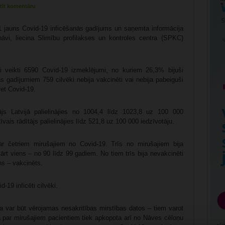
tīt komentāru
731 jauns Covid-19 inficēšanās gadījums un saņemta informācija
nāvi, liecina Slimību profilakses un kontroles centra (SPKC)
ki veikti 6590 Covid-19 izmeklējumi, no kuriem 26,3% bijuši
ās gadījumiem 759 cilvēki nebija vakcinēti vai nebija pabeiguši
ret Covid-19.
ājs Latvijā palielinājies no 1004,4 līdz 1023,8 uz 100 000
vais rādītājs palielinājies līdz 521,8 uz 100 000 iedzīvotāju.
ar četriem mirušajiem no Covid-19. Trīs no mirušajiem bija
t viens – no 90 līdz 99 gadiem. No tiem trīs bija nevakcinēti
ns – vakcinēts.
-19 inficēti cilvēki.
a var būt vērojamas nesakritības mirstības datos – tiem varot
a par mirušajiem pacientiem tiek apkopota arī no Nāves cēloņu