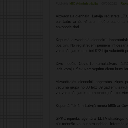
Publicējis:
MIC Administrācija
09/08/2022
Raks
Aizvadītajā diennaktī Latvijā reģistrēts 1
par četru ar šo vīrusu inficēto pacienta 
apkopotie dati.
Kopumā aizvadītajā diennaktī laboratoris
pozitīvi. No reģistrētiem jauniem inficēšan
vakcinācijas kursu, bet 972 bija vakcinēti p
Divu nedēļu Covid-19 kumulatīvais rādīt
iedzīvotāju. Savukārt septiņu dienu kumulatī
Aizvadītajās diennaktī saņemtas ziņas p
vecuma grupā no 80 līdz 89 gadiem, savukār
vai vakcinācijas kursu nepabeiguši, bet vie
Kopumā līdz šim Latvijā miruši 5905 ar Covid
SPKC iepriekš aģentūrai LETA skaidroja, k
būt mēneša vai pusotra nobīde. Informācij