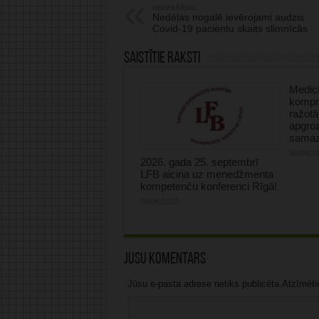
Iepriekšējais:
Nedēļas nogalē ievērojami audzis
Covid-19 pacientu skaits slimnīcās
Saistītie raksti
Medicī
kompre
ražotā
apgro
samaz
06/08/2
2026. gada 25. septembrī
LFB aicina uz menedžmenta
kompetenču konferenci Rīgā!
06/08/2026
Jūsu komentārs
Jūsu e-pasta adrese netiks publicēta.Atzīmētie 