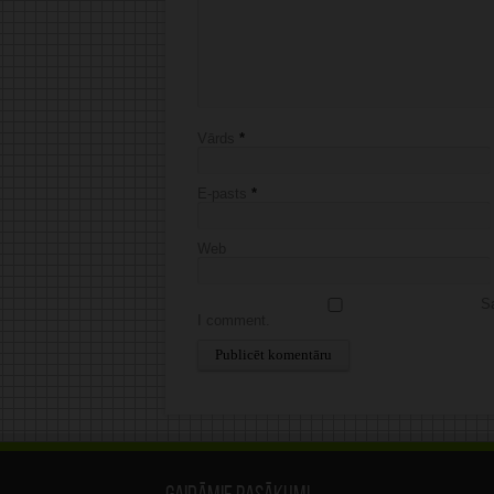
Vārds
*
E-pasts
*
Web
Sa
I comment.
Alternative: