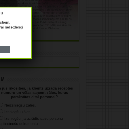
istiem.
vai nelietderīgi
āma
uja
 jūs rīkosities, ja klients uzrāda receptes
numuru un vēlas saņemt zāles, kuras
parakstītas citai personai?
Neizsniegšu zāles.
Izsniegšu zāles.
Izsniegšu, ja uzrādīs savu personu
apliecinošu dokumentu.