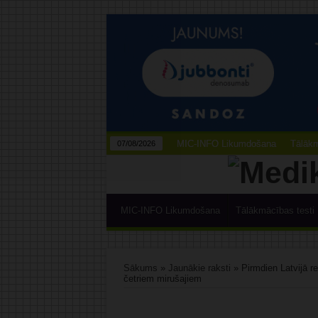
MIC-INFO Likumdošana
Tālākm
07/08/2026
MIC-INFO Likumdošana
Tālākmācības testi
Sākums
»
Jaunākie raksti
»
Pirmdien Latvijā r
četriem mirušajiem