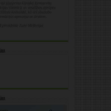
ijā jāstiprina klīniskā farmaceita
īcijas slimnīcā un veselības aprūpes
ciālistu komandā, kā arī jāuzlabo
ormācijas apmaiņa ar ārstiem.
 prezidente Zane Melberga
āma
āma