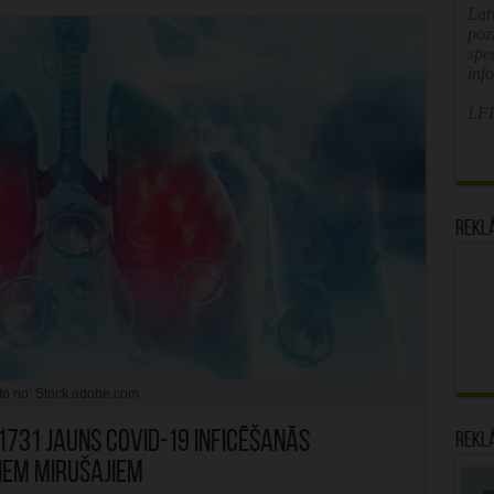
Latv
poz
spe
inf
LFB
Rekl
to no: Stock.adobe.com
1731 jauns Covid-19 inficēšanās
Rekl
iem mirušajiem