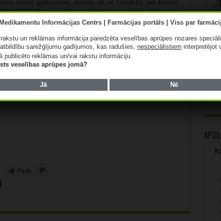
visiem nāves gadījumiem, tostarp arī no Covid-19, par kuriem,
ukārt SPKC dati pamatā ir no slimnīcām un pansionātiem, kas
ūtisks skaits cilvēku, kuriem reģistrēts, ka Covid-19 ir bijis
ā rakstu un reklāmas informācija paredzēta veselības aprūpes nozares speciāl
atbildību sarežģījumu gadījumos, kas radušies,
nespeciālistiem
interpretējot 
 Latvijā laboratoriski apstiprināta 875 821 gadījumā.
ā publicēto reklāmas un/vai rakstu informāciju.
lists veselības aprūpes jomā?
tiņās dienās ar Covid-19 inficējušies 9787 cilvēki.
Jā
Nē
Rekl
Apta
Kā
Patīk