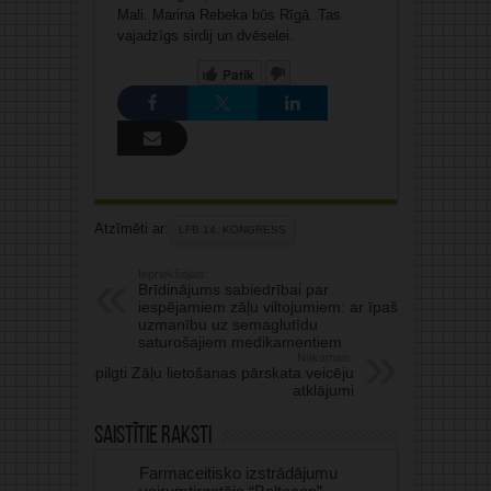
Mali. Marina Rebeka būs Rīgā. Tas
vajadzīgs sirdij un dvēselei.
Patīk
Atzīmēti ar:
LFB 14. KONGRESS
Iepriekšējais:
Brīdinājums sabiedrībai par
iespējamiem zāļu viltojumiem: ar īpašu
uzmanību uz semaglutīdu
saturošajiem medikamentiem
Nākamais:
Spilgti Zāļu lietošanas pārskata veicēju
atklājumi
Saistītie raksti
Farmaceitisko izstrādājumu