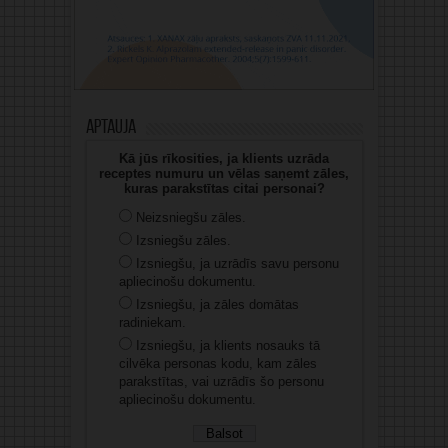
Aptauja
Kā jūs rīkosities, ja klients uzrāda
receptes numuru un vēlas saņemt zāles,
kuras parakstītas citai personai?
Neizsniegšu zāles.
Izsniegšu zāles.
Izsniegšu, ja uzrādīs savu personu
apliecinošu dokumentu.
Izsniegšu, ja zāles domātas
radiniekam.
Izsniegšu, ja klients nosauks tā
cilvēka personas kodu, kam zāles
parakstītas, vai uzrādīs šo personu
apliecinošu dokumentu.