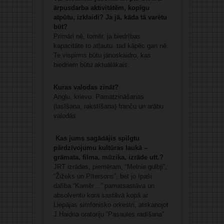
ārpusdarba aktivitātēm, kopīgu
atpūtu, izklaidi? Ja jā, kāda tā varētu
būt?
Primāri nē, tomēr, ja biedrības
kapacitāte to atļautu, tad kāpēc gan nē.
Te vispirms būtu jānoskaidro, kas
biedriem būtu aktuālākais.
Kuras valodas zināt?
Angļu, krievu. Pamatzināšanas
(lasīšana, rakstīšana) franču un arābu
valodās.
Kas jums sagādājis spilgtu
pārdzīvojumu kultūras laukā –
grāmata, filma, mūzika, izrāde utt.?
JRT izrādes, piemēram, “Melnie gulbji”,
“Žižeks un Pītersons”, bet jo īpaši
dalība “Kamēr…” pamatsastāva un
absolventu kora sastāvā kopā ar
Liepājas simfonisko orķestri, atskaņojot
J.Haidna oratoriju “Pasaules radīšana”.