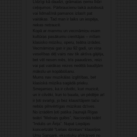
Līdzīgi kā daudzi, grāmatas ņemu līdzi
ceļojumos. Pārbraucienu laikā autobusā
vai lidmašīnā pamanos izlasīt pat
vairākas. Tad man ir laiks un iespēja,
nekas netraucē.
Kopā ar mammu un vecmāmiņu esam
kultūras pasākumu cienītājas – mīlam
klasisko mūziku, operu, teātra izrādes.
Vecmāmiņai gan ir jau 92 gadi, un viņa
veselības dēļ vairs nav tik aktīva gājēja,
bet vēl nesen mēs, trīs paaudzes, reizi
vai pat vairākas reizes nedēļā baudījām
mākslu un kopābūšanu.
Mums nav muzikālas izglītības, bet
klasiskā mūzika sagādā prieku.
Smejamies, ka ir cilvēki, kuri muzicē,
un ir cilvēki, kuri to bauda, un pēdējie arī
ir ļoti svarīgi, jo bez klausītājiem taču
nebūs pilnvērtīgas mūzikas dzīves.
No izrādēm ļoti patika Jaunajā Rīgas
teātrī “Melnais gulbis”, Nacionālā teātrī
“Indulis un Ārija”. Nupat Liepājas
koncertzālē “Lielais dzintars” klausījos
Umu Sangarē, eksotisku afrikānieti no