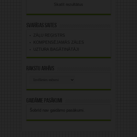
Skatīt rezultātus
Svarīgas saites
ZĀĻU REĢISTRS
KOMPENSĒJAMĀS ZĀLES
UZTURA BAGĀTINĀTĀJI
Rakstu arhīvs
Rakstu
arhīvs
Gaidāmie pasākumi
Šobrīd nav gaidāmo pasākumi.