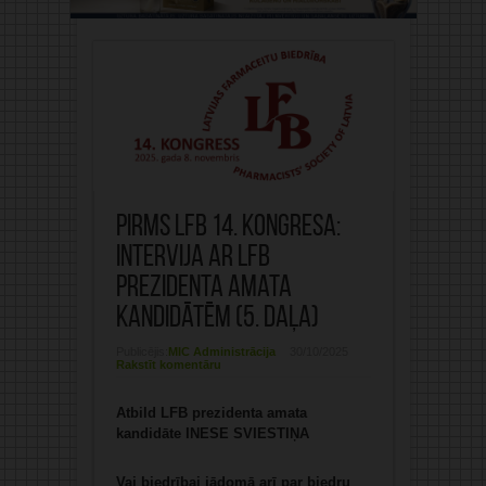
Pirms LFB 14. kongresa:
Intervija ar LFB
prezidenta amata
kandidātēm (5. daļa)
Publicējis:
MIC Administrācija
30/10/2025
Rakstīt komentāru
Atbild LFB prezidenta amata
kandidāte INESE SVIESTIŅA
Vai biedrībai jādomā arī par biedru