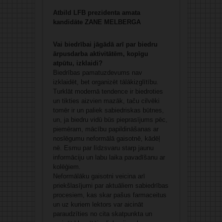
Atbild LFB prezidenta amata
kandidāte ZANE MELBERGA
Vai biedrībai jāgādā arī par biedru
ārpusdarba aktivitātēm, kopīgu
atpūtu, izklaidi?
Biedrības pamatuzdevums nav
izklaidēt, bet organizēt tālākizglītību.
Turklāt modernā tendence ir biedroties
un tikties aizvien mazāk, taču cilvēki
tomēr ir un paliek sabiedriskas būtnes,
un, ja biedru vidū būs pieprasījums pēc,
piemēram, mācību papildināšanas ar
noslēgumu neformālā gaisotnē, kādēļ
nē. Esmu par līdzsvaru starp jaunu
informāciju un labu laika pavadīšanu ar
kolēģiem.
Neformālāku gaisotni veicina arī
priekšlasījumi par aktuāliem sabiedrības
procesiem, kas skar pašus farmaceitus
un uz kuriem lektors var aicināt
paraudzīties no cita skatpunkta un