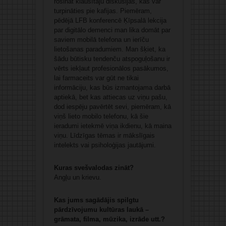
rosināt klausītāju diskusijas, kas var
turpināties pie kafijas. Piemēram,
pēdējā LFB konferencē Ķīpsalā lekcija
par digitālo demenci man lika domāt par
saviem mobilā telefona un ierīču
lietošanas paradumiem. Man šķiet, ka
šādu būtisku tendenču atspoguļošanu ir
vērts iekļaut profesionālos pasākumos,
lai farmaceits var gūt ne tikai
informāciju, kas būs izmantojama darbā
aptiekā, bet kas attiecas uz viņu pašu,
dod iespēju pavērtēt sevi, piemēram, kā
viņš lieto mobilo telefonu, kā šie
ieradumi ietekmē viņa ikdienu, kā maina
viņu. Līdzīgas tēmas ir mākslīgais
intelekts vai psiholoģijas jautājumi.
Kuras svešvalodas zināt?
Angļu un krievu.
Kas jums sagādājis spilgtu
pārdzīvojumu kultūras laukā –
grāmata, filma, mūzika, izrāde utt.?