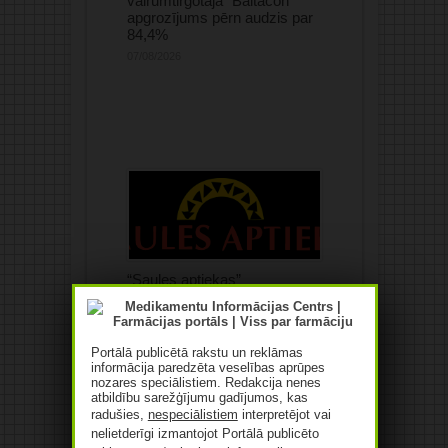
vairumtirgotāja “Baltacon”
apgrozījums pērn audzis par
84,4%
07/08/2026
“Saules aptiekas”
apgrozījums pērn pieaudzis
par 10,4%
07/08/2026
Portālā publicētā rakstu un reklāmas
informācija paredzēta veselības aprūpes
nozares speciālistiem. Redakcija nenes
atbildību sarežģījumu gadījumos, kas
radušies,
nespeciālistiem
interpretējot vai
nelietderīgi izmantojot Portālā publicēto