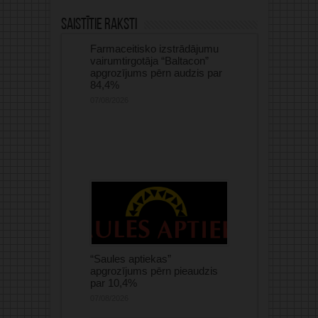
Saistītie raksti
Farmaceitisko izstrādājumu
vairumtirgotāja “Baltacon”
apgrozījums pērn audzis par
84,4%
07/08/2026
“Saules aptiekas”
apgrozījums pērn pieaudzis
par 10,4%
07/08/2026