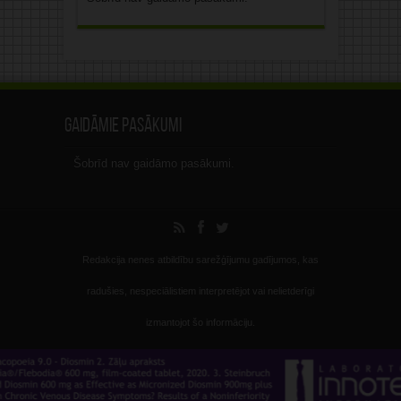
Gaidāmie pasākumi
Šobrīd nav gaidāmo pasākumi.
Redakcija nenes atbildību sarežģījumu gadījumos, kas
radušies, nespeciālistiem interpretējot vai nelietderīgi
izmantojot šo informāciju.