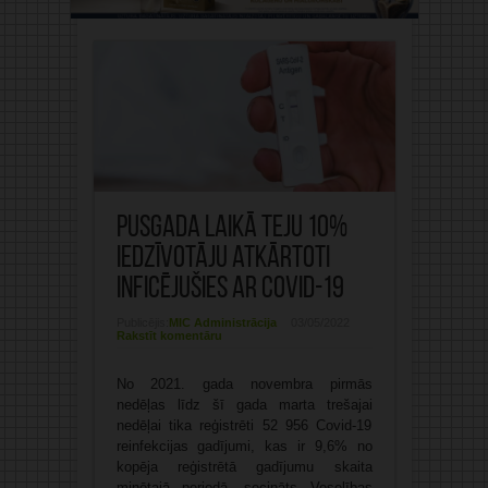
Pusgada laikā teju 10%
iedzīvotāju atkārtoti
inficējušies ar Covid-19
Publicējis:
MIC Administrācija
03/05/2022
Rakstīt komentāru
No 2021. gada novembra pirmās
nedēļas līdz šī gada marta trešajai
nedēļai tika reģistrēti 52 956 Covid-19
reinfekcijas gadījumi, kas ir 9,6% no
kopēja reģistrētā gadījumu skaita
minētajā periodā, secināts Veselības