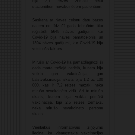
bija 2,1 reizes zemāki nekā
stacionētiem nevakcinētiem pacientiem.
Saskaņā ar Nāves cēloņu datu bāzes
datiem no līdz šī gada februārim tika
reģistrēti 5649 nāves gadījumi, kur
Covid-19 bija nāves pamatcēlonis un
1394 nāves gadījumi, kur Covid-19 bija
veicinošs faktors.
Mirušo ar Covid-19 kā pamatdiagnozi šī
gada marta trešajā nedēļā, kuriem bija
veikta gan vakcinācija, gan
balstvakcinācija, skaits bija 1,2 uz 100
000, kas ir 7,2 reizes mazāk, nekā
mirušo nevakcinēto vidū. Arī to mirušo
skaits, kuriem bija veikta primārā
vakcinācija, bija 2,6 reizes zemāks,
nekā mirušo nevakcinēto personu
skaits.
Vienlaikus informatīvais ziņojums
liecina, ka visaugstākie vakcinācijas