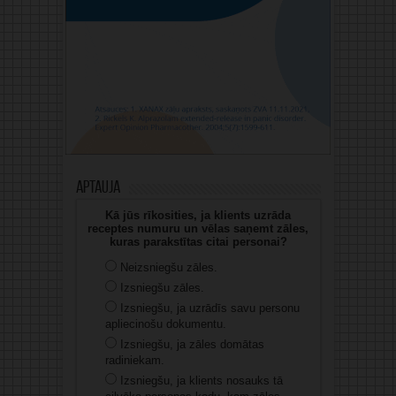
Aptauja
Kā jūs rīkosities, ja klients uzrāda
receptes numuru un vēlas saņemt zāles,
kuras parakstītas citai personai?
Neizsniegšu zāles.
Izsniegšu zāles.
Izsniegšu, ja uzrādīs savu personu
apliecinošu dokumentu.
Izsniegšu, ja zāles domātas
radiniekam.
Izsniegšu, ja klients nosauks tā