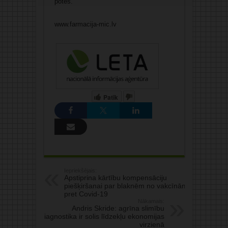
potes.
www.farmacija-mic.lv
Patīk
Iepriekšējais:
Apstiprina kārtību kompensāciju
piešķiršanai par blaknēm no vakcīnām
pret Covid-19
Nākamais:
Andris Skride: agrīna slimību
diagnostika ir solis līdzekļu ekonomijas
virzienā