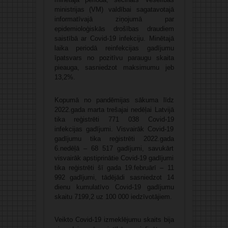
ministrijas (VM) valdībai sagatavotajā
informatīvajā ziņojumā par
epidemioloģiskās drošības draudiem
saistībā ar Covid-19 infekciju. Minētajā
laika periodā reinfekcijas gadījumu
īpatsvars no pozitīvu paraugu skaita
pieauga, sasniedzot maksimumu jeb
13,2%.
Kopumā no pandēmijas sākuma līdz
2022.gada marta trešajai nedēļai Latvijā
tika reģistrēti 771 038 Covid-19
infekcijas gadījumi. Visvairāk Covid-19
gadījumu tika reģistrēti 2022.gada
6.nedēļā – 68 517 gadījumi, savukārt
visvairāk apstiprinātie Covid-19 gadījumi
tika reģistrēti šī gada 19.februārī – 11
992 gadījumi, tādējādi sasniedzot 14
dienu kumulatīvo Covid-19 gadījumu
skaitu 7199,2 uz 100 000 iedzīvotājiem.
Veikto Covid-19 izmeklējumu skaits bija