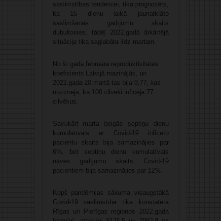
saslimstības tendencei, tika prognozēts,
ka 15 dienu laikā jaunatklāto
saslimšanas gadījumu skaits
dubultosies, tādēļ 2022.gadā ārkārtējā
situācija tika saglabāta līdz martam.
No šī gada februāra reproduktivitātes
koeficients Latvijā mazinājās, un
2022.gada 20.martā tas bija 0,77, kas
nozīmēja, ka 100 cilvēki inficēja 77
cilvēkus.
Savukārt marta beigās septiņu dienu
kumulatīvais ar Covid-19 inficēto
pacientu skaits bija samazinājies par
6%, bet septiņu dienu kumulatīvais
nāves gadījumu skaits Covid-19
pacientiem bija samazinājies par 12%.
Kopš pandēmijas sākuma visaugstākā
Covid-19 saslimstība tika konstatēta
Rīgas un Pierīgas reģionos 2022.gada
februārī, attiecīgi 8125,5 un 7982,8 uz