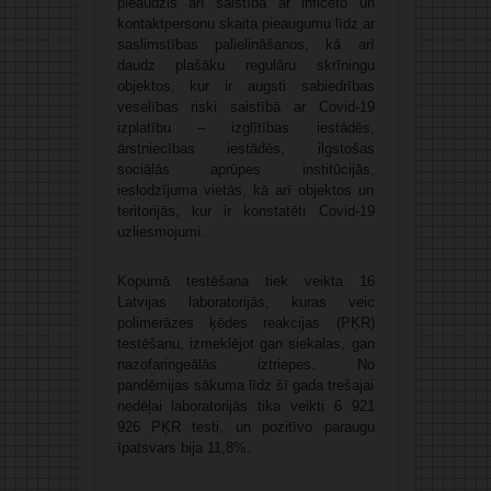
pieaudzis arī saistībā ar inficēto un
kontaktpersonu skaita pieaugumu līdz ar
saslimstības palielināšanos, kā arī
daudz plašāku regulāru skrīningu
objektos, kur ir augsti sabiedrības
veselības riski saistībā ar Covid-19
izplatību – izglītības iestādēs,
ārstniecības iestādēs, ilgstošas
sociālās aprūpes institūcijās,
ieslodzījuma vietās, kā arī objektos un
teritorijās, kur ir konstatēti Covid-19
uzliesmojumi.
Kopumā testēšana tiek veikta 16
Latvijas laboratorijās, kuras veic
polimerāzes ķēdes reakcijas (PĶR)
testēšanu, izmeklējot gan siekalas, gan
nazofaringeālās iztriepes. No
pandēmijas sākuma līdz šī gada trešajai
nedēļai laboratorijās tika veikti 6 921
926 PĶR testi, un pozitīvo paraugu
īpatsvars bija 11,8%.