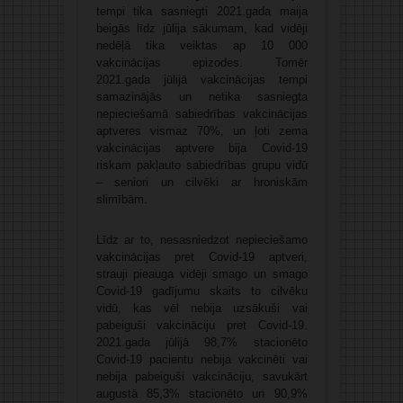
tempi tika sasniegti 2021.gada maija
beigās līdz jūlija sākumam, kad vidēji
nedēļā tika veiktas ap 10 000
vakcinācijas epizodes. Tomēr
2021.gada jūlijā vakcinācijas tempi
samazinājās un netika sasniegta
nepieciešamā sabiedrības vakcinācijas
aptveres vismaz 70%, un ļoti zema
vakcinācijas aptvere bija Covid-19
riskam pakļauto sabiedrības grupu vidū
– seniori un cilvēki ar hroniskām
slimībām.
Līdz ar to, nesasniedzot nepieciešamo
vakcinācijas pret Covid-19 aptveri,
strauji pieauga vidēji smago un smago
Covid-19 gadījumu skaits to cilvēku
vidū, kas vēl nebija uzsākuši vai
pabeiguši vakcināciju pret Covid-19.
2021.gada jūlijā 98,7% stacionēto
Covid-19 pacientu nebija vakcinēti vai
nebija pabeiguši vakcināciju, savukārt
augustā 85,3% stacionēto un 90,9%