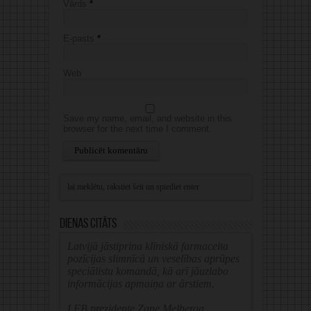
Vārds
*
E-pasts
*
Web
Save my name, email, and website in this
browser for the next time I comment.
Alternative:
Dienas citāts
Latvijā jāstiprina klīniskā farmaceita
pozīcijas slimnīcā un veselības aprūpes
speciālistu komandā, kā arī jāuzlabo
informācijas apmaiņa ar ārstiem.
LFB prezidente Zane Melberga