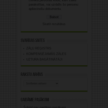
cilvēka personas kodu, kam zāles
parakstītas, vai uzrādīs šo personu
apliecinošu dokumentu.
Skatīt rezultātus
Svarīgas saites
ZĀĻU REĢISTRS
KOMPENSĒJAMĀS ZĀLES
UZTURA BAGĀTINĀTĀJI
Rakstu arhīvs
Rakstu
arhīvs
Gaidāmie pasākumi
Šobrīd nav gaidāmo pasākumi.