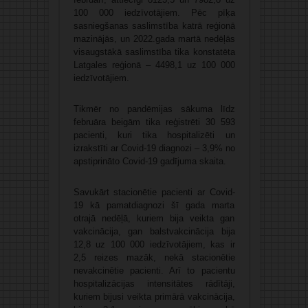
100 000 iedzīvotājiem. Pēc pīķa
sasniegšanas saslimstība katrā reģionā
mazinājās, un 2022.gada martā nedēļās
visaugstākā saslimstība tika konstatēta
Latgales reģionā – 4498,1 uz 100 000
iedzīvotājiem.
Tikmēr no pandēmijas sākuma līdz
februāra beigām tika reģistrēti 30 593
pacienti, kuri tika hospitalizēti un
izrakstīti ar Covid-19 diagnozi – 3,9% no
apstiprināto Covid-19 gadījuma skaita.
Savukārt stacionētie pacienti ar Covid-
19 kā pamatdiagnozi šī gada marta
otrajā nedēļā, kuriem bija veikta gan
vakcinācija, gan balstvakcinācija bija
12,8 uz 100 000 iedzīvotājiem, kas ir
2,5 reizes mazāk, nekā stacionētie
nevakcinētie pacienti. Arī to pacientu
hospitalizācijas intensitātes rādītāji,
kuriem bijusi veikta primārā vakcinācija,