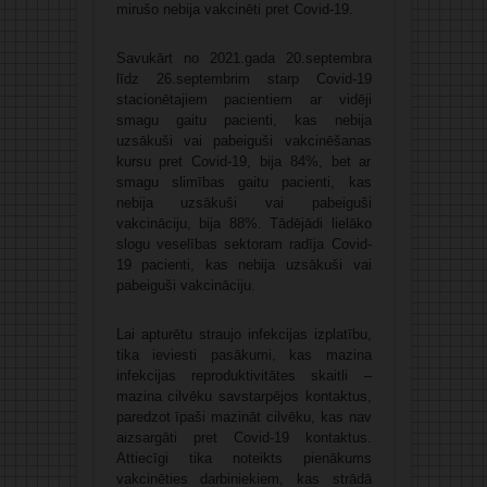
mirušo nebija vakcinēti pret Covid-19.
Savukārt no 2021.gada 20.septembra
līdz 26.septembrim starp Covid-19
stacionētajiem pacientiem ar vidēji
smagu gaitu pacienti, kas nebija
uzsākuši vai pabeiguši vakcinēšanas
kursu pret Covid-19, bija 84%, bet ar
smagu slimības gaitu pacienti, kas
nebija uzsākuši vai pabeiguši
vakcināciju, bija 88%. Tādējādi lielāko
slogu veselības sektoram radīja Covid-
19 pacienti, kas nebija uzsākuši vai
pabeiguši vakcināciju.
Lai apturētu straujo infekcijas izplatību,
tika ieviesti pasākumi, kas mazina
infekcijas reproduktivitātes skaitli –
mazina cilvēku savstarpējos kontaktus,
paredzot īpaši mazināt cilvēku, kas nav
aizsargāti pret Covid-19 kontaktus.
Attiecīgi tika noteikts pienākums
vakcinēties darbiniekiem, kas strādā