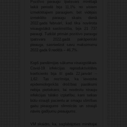
Pozitīvo paraugu īpatsvars minētajā
laikā periodā bija 11,1% no visiem
izmeklētajiem paraugiem, bet vidējais
izmeklēto paraugu skaits dienā
2022.gada februārī, kad tika novērota
visaugstākā saslimstība, bija 21 737
paraugi. Turklāt primāri pozitīvo paraugu
īpatsvars 2022.gadā pakāpeniski
pieauga, sasniedzot savu maksimumu
2022.gada 9.nedēļā – 46,7%.
Kopš pandēmijas sākuma visaugstākais
Covid-19 infekcijas reproduktivitātes
koeficients bija šī gada 22.janvārī –
1,62. Tas nozīmēja, ka ieviestie
epidemioloģiskās drošības pasākumi
nebija pietiekami, lai novērstu strauju
infekcijas tālāko izplatību, kam sekas
būtu straujš pacientu ar smagu slimības
gaitu pieaugums slimnīcās un straujš
nāves gadījumu pieaugums.
VM skaidro, ka, saglabājoties minētajai