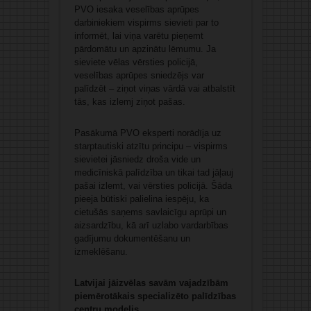
PVO iesaka veselības aprūpes
darbiniekiem vispirms sievieti par to
informēt, lai viņa varētu pieņemt
pārdomātu un apzinātu lēmumu. Ja
sieviete vēlas vērsties policijā,
veselības aprūpes sniedzējs var
palīdzēt – ziņot viņas vārdā vai atbalstīt
tās, kas izlemj ziņot pašas.
Pasākumā PVO eksperti norādīja uz
starptautiski atzītu principu – vispirms
sievietei jāsniedz droša vide un
medicīniskā palīdzība un tikai tad jāļauj
pašai izlemt, vai vērsties policijā. Šāda
pieeja būtiski palielina iespēju, ka
cietušās saņems savlaicīgu aprūpi un
aizsardzību, kā arī uzlabo vardarbības
gadījumu dokumentēšanu un
izmeklēšanu.
Latvijai jāizvēlas savām vajadzībām
piemērotākais specializēto palīdzības
centru modelis