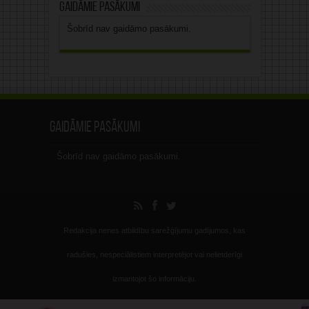
Gaidāmie pasākumi
Šobrīd nav gaidāmo pasākumi.
Gaidāmie pasākumi
Šobrīd nav gaidāmo pasākumi.
Redakcija nenes atbildību sarežģījumu gadījumos, kas
radušies, nespeciālistiem interpretējot vai nelietderīgi
izmantojot šo informāciju.