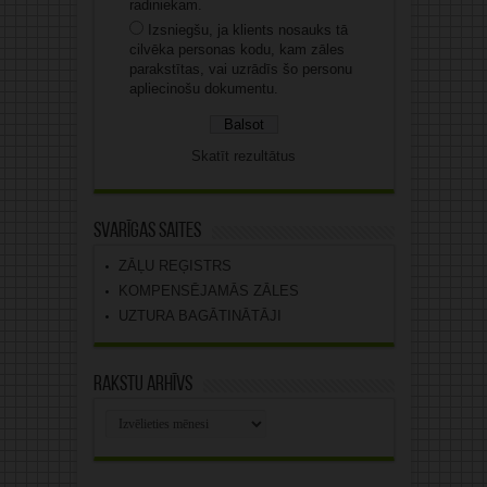
radiniekam.
Izsniegšu, ja klients nosauks tā
cilvēka personas kodu, kam zāles
parakstītas, vai uzrādīs šo personu
apliecinošu dokumentu.
Skatīt rezultātus
Svarīgas saites
ZĀĻU REĢISTRS
KOMPENSĒJAMĀS ZĀLES
UZTURA BAGĀTINĀTĀJI
Rakstu arhīvs
Rakstu
arhīvs