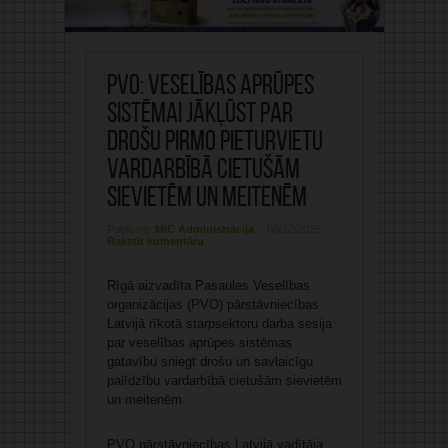
PVO: veselības aprūpes
sistēmai jākļūst par
drošu pirmo pieturvietu
vardarbībā cietušām
sievietēm un meitenēm
Publicējis:
MIC Administrācija
08/12/2025
Rakstīt komentāru
Rīgā aizvadīta Pasaules Veselības
organizācijas (PVO) pārstāvniecības
Latvijā rīkotā starpsektoru darba sesija
par veselības aprūpes sistēmas
gatavību sniegt drošu un savlaicīgu
palīdzību vardarbībā cietušām sievietēm
un meitenēm.
PVO pārstāvniecības Latvijā vadītāja