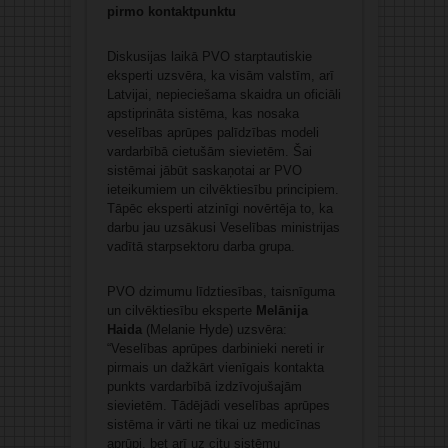
pirmo kontaktpunktu
Diskusijas laikā PVO starptautiskie
eksperti uzsvēra, ka visām valstīm, arī
Latvijai, nepieciešama skaidra un oficiāli
apstiprināta sistēma, kas nosaka
veselības aprūpes palīdzības modeli
vardarbībā cietušām sievietēm. Šai
sistēmai jābūt saskaņotai ar PVO
ieteikumiem un cilvēktiesību principiem.
Tāpēc eksperti atzinīgi novērtēja to, ka
darbu jau uzsākusi Veselības ministrijas
vadītā starpsektoru darba grupa.
PVO dzimumu līdztiesības, taisnīguma
un cilvēktiesību eksperte
Melānija
Haida
(Melanie Hyde) uzsvēra:
“Veselības aprūpes darbinieki nereti ir
pirmais un dažkārt vienīgais kontakta
punkts vardarbībā izdzīvojušajām
sievietēm. Tādējādi veselības aprūpes
sistēma ir vārti ne tikai uz medicīnas
aprūpi, bet arī uz citu sistēmu