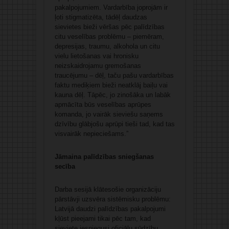
pakalpojumiem. Vardarbība joprojām ir
ļoti stigmatizēta, tādēļ daudzas
sievietes bieži vēršas pēc palīdzības
citu veselības problēmu – piemēram,
depresijas, traumu, alkohola un citu
vielu lietošanas vai hronisku
neizskaidrojamu gremošanas
traucējumu – dēļ, taču pašu vardarbības
faktu mediķiem bieži neatklāj baiļu vai
kauna dēļ. Tāpēc, jo zinošāka un labāk
apmācīta būs veselības aprūpes
komanda, jo vairāk sieviešu saņems
dzīvību glābjošu aprūpi tieši tad, kad tas
visvairāk nepieciešams.”
Jāmaina palīdzības sniegšanas
secība
Darba sesijā klātesošie organizāciju
pārstāvji uzsvēra sistēmisku problēmu:
Latvijā daudzi palīdzības pakalpojumi
kļūst pieejami tikai pēc tam, kad
sieviete iesniegusi oficiālu sūdzību