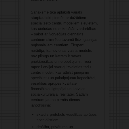
Sanāksmē tika aplūkoti vairāki
starptautiski piemēri ar dažādiem
specializēto centru modeļiem sievietēm,
kas cietušas no seksuālās vardarbības
– sākot ar Norvēģijas diennakts
centriem slimnīcu tuvumā līdz Igaunijas
reģionālajiem centriem. Eksperti
norādīja, ka nevienas valsts modelis
nav pilnīgs un katram ir savas
priekšrocības un ierobežojumi. Tieši
tāpēc Latvijai svarīgi izvēlēties tādu
centru modeli, kas atbilst pieejamo
speciālistu un pakalpojumu kapacitātei,
veselības aprūpes kvalitātei,
finansiālajai ilgtspējai un Latvijas
sociālkulturālajai realitātei. Šādam
centram jau no pirmās dienas
jānodrošina:
skaidrs protokols veselības aprūpes
speciālistiem;
drošība, privātums un