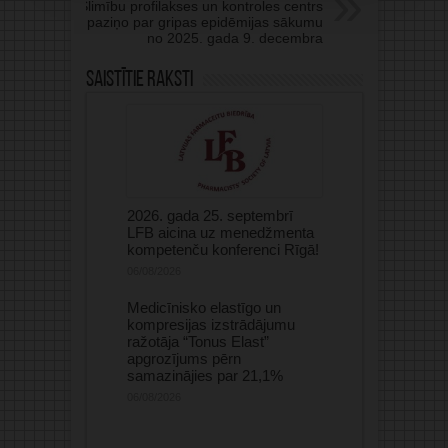
Slimību profilakses un kontroles centrs
paziņo par gripas epidēmijas sākumu
no 2025. gada 9. decembra
Saistītie raksti
2026. gada 25. septembrī
LFB aicina uz menedžmenta
kompetenču konferenci Rīgā!
06/08/2026
Medicīnisko elastīgo un
kompresijas izstrādājumu
ražotāja “Tonus Elast”
apgrozījums pērn
samazinājies par 21,1%
06/08/2026