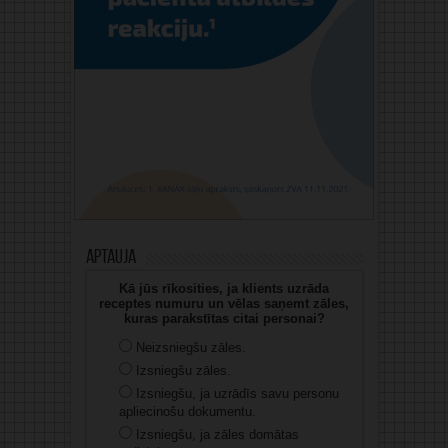
Aptauja
Kā jūs rīkosities, ja klients uzrāda
receptes numuru un vēlas saņemt zāles,
kuras parakstītas citai personai?
Neizsniegšu zāles.
Izsniegšu zāles.
Izsniegšu, ja uzrādīs savu personu
apliecinošu dokumentu.
Izsniegšu, ja zāles domātas