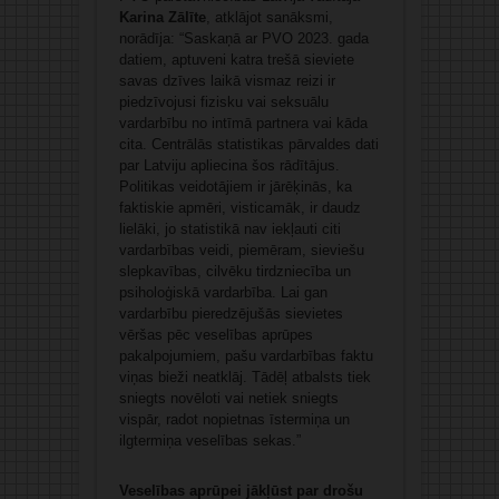
Karina Zālīte
, atklājot sanāksmi,
norādīja: “Saskaņā ar PVO 2023. gada
datiem, aptuveni katra trešā sieviete
savas dzīves laikā vismaz reizi ir
piedzīvojusi fizisku vai seksuālu
vardarbību no intīmā partnera vai kāda
cita. Centrālās statistikas pārvaldes dati
par Latviju apliecina šos rādītājus.
Politikas veidotājiem ir jārēķinās, ka
faktiskie apmēri, visticamāk, ir daudz
lielāki, jo statistikā nav iekļauti citi
vardarbības veidi, piemēram, sieviešu
slepkavības, cilvēku tirdzniecība un
psiholoģiskā vardarbība. Lai gan
vardarbību pieredzējušās sievietes
vēršas pēc veselības aprūpes
pakalpojumiem, pašu vardarbības faktu
viņas bieži neatklāj. Tādēļ atbalsts tiek
sniegts novēloti vai netiek sniegts
vispār, radot nopietnas īstermiņa un
ilgtermiņa veselības sekas.”
Veselības aprūpei jākļūst par drošu