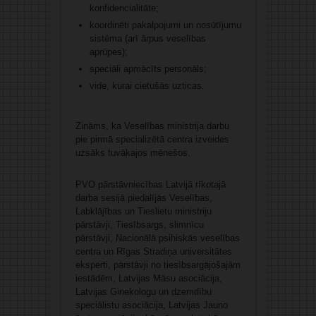
konfidencialitāte;
koordinēti pakalpojumi un nosūtījumu
sistēma (arī ārpus veselības
aprūpes);
speciāli apmācīts personāls;
vide, kurai cietušās uzticas.
Zināms, ka Veselības ministrija darbu
pie pirmā specializētā centra izveides
uzsāks tuvākajos mēnešos.
PVO pārstāvniecības Latvijā rīkotajā
darba sesijā piedalījās Veselības,
Labklājības un Tieslietu ministriju
pārstāvji, Tiesībsargs, slimnīcu
pārstāvji, Nacionālā psihiskās veselības
centra un Rīgas Stradiņa universitātes
eksperti, pārstāvji no tiesībsargājošajām
iestādēm, Latvijas Māsu asociācija,
Latvijas Ginekologu un dzemdību
speciālistu asociācija, Latvijas Jauno