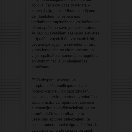
policijā. Taču daudzas to nedara –
kauna, baiļu, sabiedrības nosodījuma
dēļ, baidoties no iespējamās
vardarbības turpināšanās vai bažās par
bērnu aprūpi un savu juridisko statusu.
Ar papildu šķēršļiem saskaras sievietes
ar īpašām vajadzībām vai invaliditāti,
vecāka gadagājuma sievietes un tās,
kuras ieradušās no citām valstīm, jo
viņām palīdzības saņemšanu apgrūtina
arī diskriminācija un pieejamības
problēmas.
PVO eksperti uzsvēra, ka
starptautiskās vadlīnijas neiesaka
noteikt vispārēju obligātu ziņošanu
policijai par intīmo partneru vardarbību.
Šāda prasība var apdraudēt sieviešu
autonomiju un konfidencialitāti, kā arī
atturēt atklāt vardarbības faktu
veselības aprūpes sniedzējiem, tā
liedzot saņemt savlaicīgu palīdzību. Ja
valstī pastāv juridiska prasība ziņot,