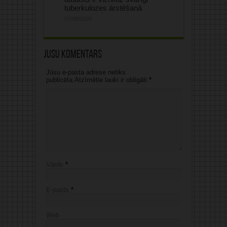
tuberkulozes ārstēšanā
07/08/2026
Jūsu komentārs
Jūsu e-pasta adrese netiks
publicēta.Atzīmētie lauki ir obligāti
*
Vārds
*
E-pasts
*
Web