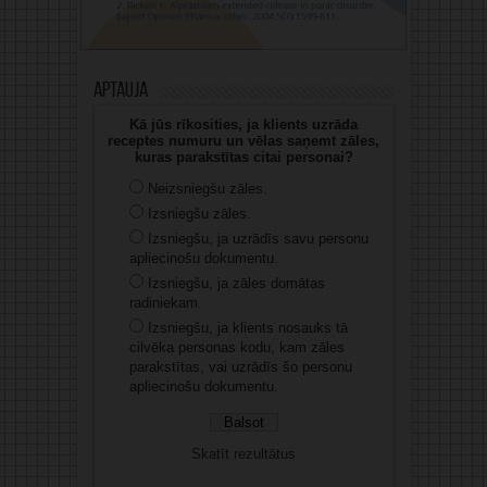
Aptauja
Kā jūs rīkosities, ja klients uzrāda
receptes numuru un vēlas saņemt zāles,
kuras parakstītas citai personai?
Neizsniegšu zāles.
Izsniegšu zāles.
Izsniegšu, ja uzrādīs savu personu
apliecinošu dokumentu.
Izsniegšu, ja zāles domātas
radiniekam.
Izsniegšu, ja klients nosauks tā
cilvēka personas kodu, kam zāles
parakstītas, vai uzrādīs šo personu
apliecinošu dokumentu.
Skatīt rezultātus