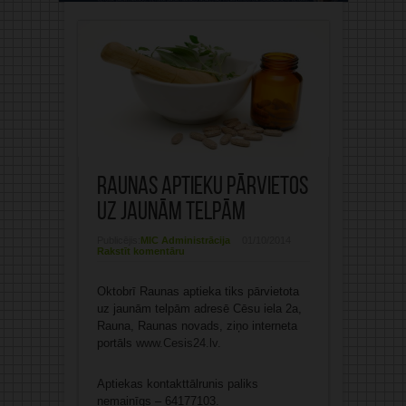
Raunas aptieku pārvietos
uz jaunām telpām
Publicējis:
MIC Administrācija
01/10/2014
Rakstīt komentāru
Oktobrī Raunas aptieka tiks pārvietota
uz jaunām telpām adresē Cēsu iela 2a,
Rauna, Raunas novads, ziņo interneta
portāls
www.Cesis24.lv
.
Aptiekas kontakttālrunis paliks
nemainīgs – 64177103.