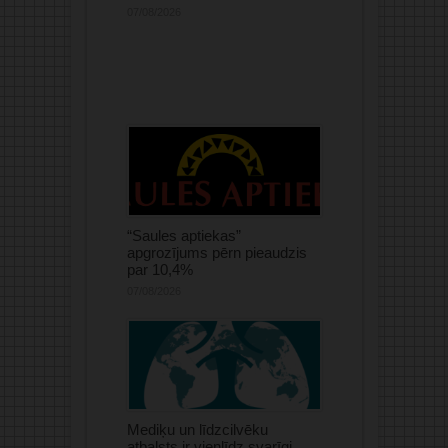
07/08/2026
“Saules aptiekas”
apgrozījums pērn pieaudzis
par 10,4%
07/08/2026
Mediķu un līdzcilvēku
atbalsts ir vienlīdz svarīgi