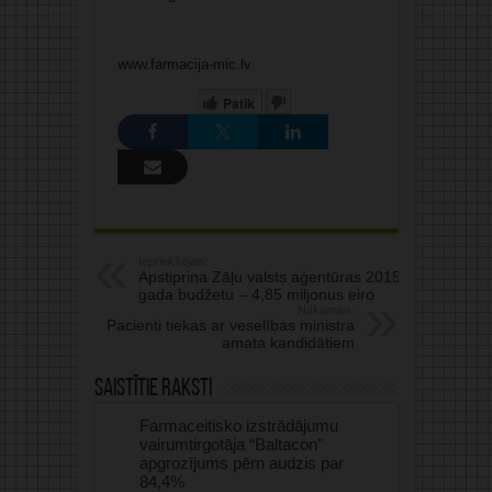
www.farmacija-mic.lv
Patīk
Iepriekšējais:
Apstiprina Zāļu valsts aģentūras 2015.
gada budžetu – 4,85 miljonus eiro
Nākamais:
Pacienti tiekas ar veselības ministra
amata kandidātiem
Saistītie raksti
Farmaceitisko izstrādājumu
vairumtirgotāja “Baltacon”
apgrozījums pērn audzis par
84,4%