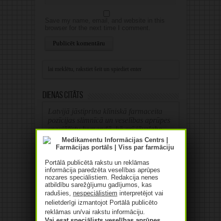
Save my name, email, and website in this
browser for the next time I comment.
Alternative:
Dienas citāts
Latvijā jāstiprina klīniskā farmaceita
pozīcijas slimnīcā un veselības aprūpes
speciālistu komandā, kā arī jāuzlabo
informācijas apmaiņa ar ārstiem.
LFB prezidente Zane Melberga
Portālā publicētā rakstu un reklāmas
informācija paredzēta veselības aprūpes
nozares speciālistiem. Redakcija nenes
atbildību sarežģījumu gadījumos, kas
radušies,
nespeciālistiem
interpretējot vai
nelietderīgi izmantojot Portālā publicēto
Reklāma
reklāmas un/vai rakstu informāciju.
Vai esat speciālists veselības aprūpes