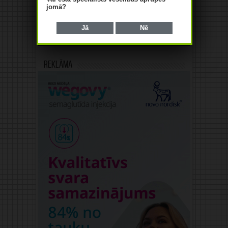
jomā?
Jā
Nē
Reklāma