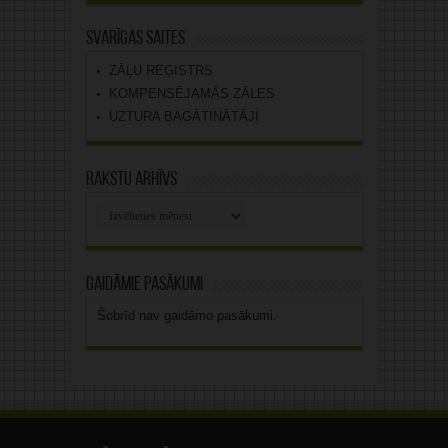
Svarīgas saites
ZĀĻU REĢISTRS
KOMPENSĒJAMĀS ZĀLES
UZTURA BAGĀTINĀTĀJI
Rakstu arhīvs
Rakstu
arhīvs
Gaidāmie pasākumi
Šobrīd nav gaidāmo pasākumi.