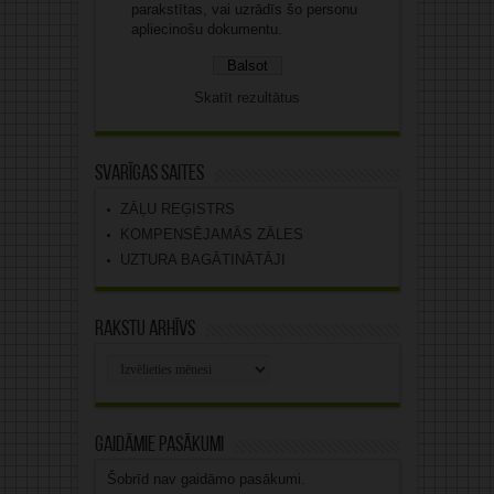
parakstītas, vai uzrādīs šo personu
apliecinošu dokumentu.
Skatīt rezultātus
Svarīgas saites
ZĀĻU REĢISTRS
KOMPENSĒJAMĀS ZĀLES
UZTURA BAGĀTINĀTĀJI
Rakstu arhīvs
Rakstu
arhīvs
Gaidāmie pasākumi
Šobrīd nav gaidāmo pasākumi.