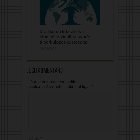
Mediķu un līdzcilvēku
atbalsts ir vienlīdz svarīgi
tuberkulozes ārstēšanā
07/08/2026
Jūsu komentārs
Jūsu e-pasta adrese netiks
publicēta.Atzīmētie lauki ir obligāti
*
Vārds
*