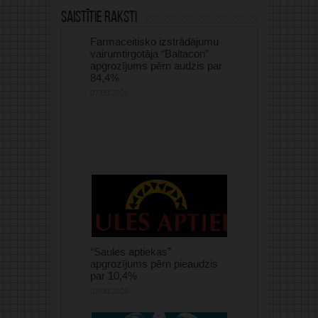
Saistītie raksti
Farmaceitisko izstrādājumu
vairumtirgotāja “Baltacon”
apgrozījums pērn audzis par
84,4%
07/08/2026
“Saules aptiekas”
apgrozījums pērn pieaudzis
par 10,4%
07/08/2026