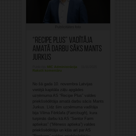
Publicitātes foto
“Recipe Plus” vadītāja
amatā darbu sāks Mants
Jurkus
Publicējis:
MIC Administrācija
11/11/2025
Rakstīt komentāru
No šā gada 10. novembra Latvijas
vietējā kapitāla zāļu apgādes
uzņēmuma AS “Recipe Plus” valdes
priekšsēdētāja amatā darbu sācis Mants
Jurkus. Līdz šim uzņēmuma vadītāja
bija Vilma Fērklafa (
Fairclough
), kura
turpinās darbu kā AS “Sentor Farm
aptiekas” (“Mēness aptieka”) valdes
priekšsēdētāja un kļūs arī par AS
“Repharm” valdes priekšsēdētāju.