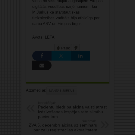
vienā no visstraujāk augošajiem Eiropas
digitālās veselības uzņēmumiem, kur
M.Jurkus kā starptautiskās
tirdzniecības vadītājs bija atbildīgs par
darbu ASV un Eiropas tirgos.
Avots: LETA
Patīk
Atzīmēti ar:
MANTAS JURKUS
Iepriekšējais:
Pacientu biedrība aicina valsti atrast
izdzīvošanas iespējas reto slimību
pacientam
Nākamais:
ZVA 5. decembrī aicina uz semināru
par zāļu reģistrācijas aktualitātēm