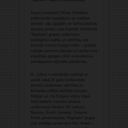
Augsti novērtējot Vilmas Fērklafas
profesionālo ieguldījumu un vadības
pieredzi zāļu apgādes un farmaceitiskās
aprūpes jomās, viņa turpmāk nodrošinās
“Repharm” grupas uzņēmumu
stratēģisko vadību un attīstību, par
prioritāti izvirzot kopīgu mērķi – uzlabot
Latvijas pacientu pieredzi un aprūpi visā
veselības aprūpes ciklā un kvalitatīvu
pakalpojumu reģionālo pieejamību.
M. Jurkus ir pieredzējis vadītājs ar
vairāk nekā 20 gadu profesionālo
pieredzi uzņēmumu attīstībā un
komandu vadībā dažādās nozarēs
Baltijas un citu Eiropas valstu tirgos.
Viņš ieņēmis vadošus amatus
uzņēmumos Henkel, IKI Lietuva,
Maxima, Kesko Senukai, Daisena.
Pirms pievienošanās “Repharm” grupai
viņš strādāja uzņēmumā Kilo Health –