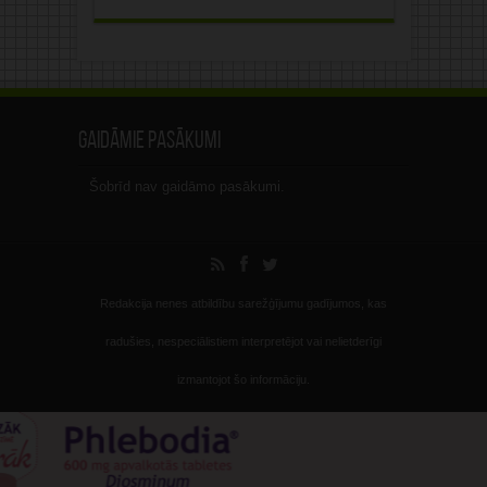
Gaidāmie pasākumi
Šobrīd nav gaidāmo pasākumi.
Redakcija nenes atbildību sarežģījumu gadījumos, kas
radušies, nespeciālistiem interpretējot vai nelietderīgi
izmantojot šo informāciju.