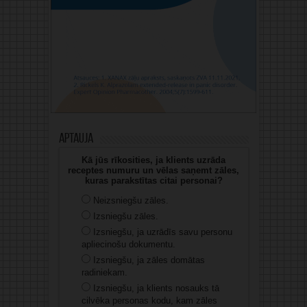
Aptauja
Kā jūs rīkosities, ja klients uzrāda
receptes numuru un vēlas saņemt zāles,
kuras parakstītas citai personai?
Neizsniegšu zāles.
Izsniegšu zāles.
Izsniegšu, ja uzrādīs savu personu
apliecinošu dokumentu.
Izsniegšu, ja zāles domātas
radiniekam.
Izsniegšu, ja klients nosauks tā
cilvēka personas kodu, kam zāles