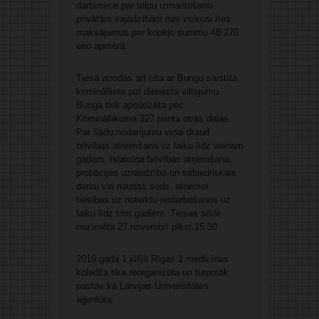
darbiniece par telpu izmantošanu
privātām vajadzībām nav veikusi īres
maksājumus par kopējo summu 48 270
eiro apmērā.
Tiesā atrodas arī cita ar Bungu saistīta
krimināllieta par dienesta viltojumu.
Bunga tiek apsūdzēta pēc
Krimināllikuma 327.panta otrās daļas.
Par šādu nodarījumu viņai draud
brīvības atņemšana uz laiku līdz vienam
gadam, īslaicīga brīvības atņemšana,
probācijas uzraudzība un sabiedriskais
darbu vai naudas sods, atņemot
tiesības uz noteiktu nodarbošanos uz
laiku līdz trim gadiem. Tiesas sēde
nozīmēta 27.novembrī plkst.15.30.
2019.gada 1.jūlijā Rīgas 1.medicīnas
koledža tika reorganizēta un turpmāk
pastāv kā Latvijas Universitātes
aģentūra.