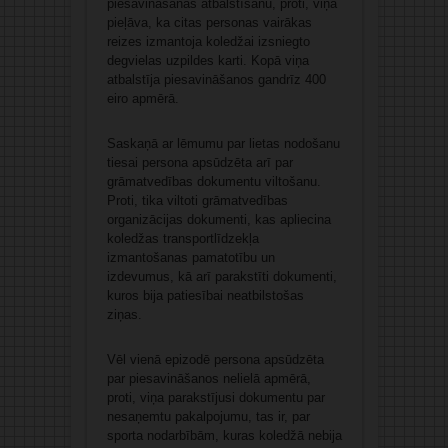
piesavināšanās atbalstīšanu, proti, viņa
pieļāva, ka citas personas vairākas
reizes izmantoja koledžai izsniegto
degvielas uzpildes karti. Kopā viņa
atbalstīja piesavināšanos gandrīz 400
eiro apmērā.
Saskaņā ar lēmumu par lietas nodošanu
tiesai persona apsūdzēta arī par
grāmatvedības dokumentu viltošanu.
Proti, tika viltoti grāmatvedības
organizācijas dokumenti, kas apliecina
koledžas transportlīdzekļa
izmantošanas pamatotību un
izdevumus, kā arī parakstīti dokumenti,
kuros bija patiesībai neatbilstošas
ziņas.
Vēl vienā epizodē persona apsūdzēta
par piesavināšanos nelielā apmērā,
proti, viņa parakstījusi dokumentu par
nesaņemtu pakalpojumu, tas ir, par
sporta nodarbībām, kuras koledžā nebija