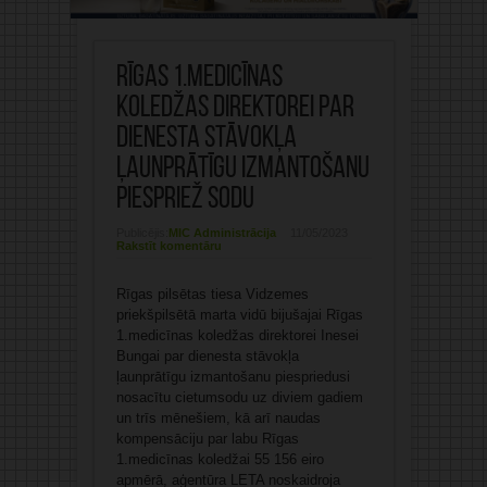
Rīgas 1.medicīnas
koledžas direktorei par
dienesta stāvokļa
ļaunprātīgu izmantošanu
piespriež sodu
Publicējis:
MIC Administrācija
11/05/2023
Rakstīt komentāru
Rīgas pilsētas tiesa Vidzemes
priekšpilsētā marta vidū bijušajai Rīgas
1.medicīnas koledžas direktorei Inesei
Bungai par dienesta stāvokļa
ļaunprātīgu izmantošanu piespriedusi
nosacītu cietumsodu uz diviem gadiem
un trīs mēnešiem, kā arī naudas
kompensāciju par labu Rīgas
1.medicīnas koledžai 55 156 eiro
apmērā, aģentūra LETA noskaidroja