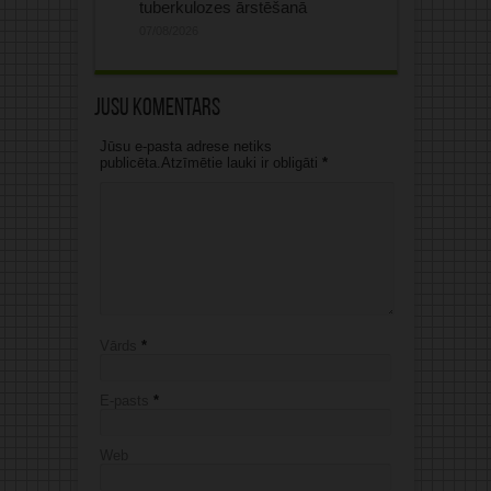
tuberkulozes ārstēšanā
07/08/2026
Jūsu komentārs
Jūsu e-pasta adrese netiks
publicēta.Atzīmētie lauki ir obligāti
*
Vārds
*
E-pasts
*
Web