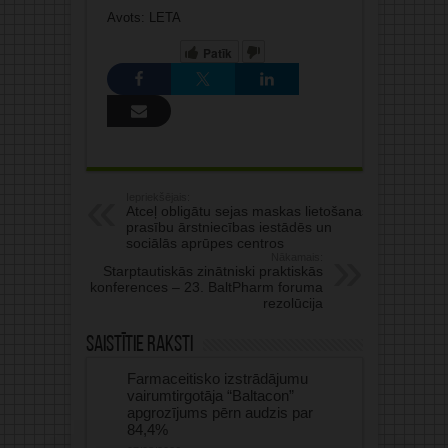
Avots: LETA
Patīk
Iepriekšējais:
Atceļ obligātu sejas maskas lietošanas
prasību ārstniecības iestādēs un
sociālās aprūpes centros
Nākamais:
Starptautiskās zinātniski praktiskās
konferences – 23. BaltPharm foruma
rezolūcija
Saistītie raksti
Farmaceitisko izstrādājumu
vairumtirgotāja “Baltacon”
apgrozījums pērn audzis par
84,4%