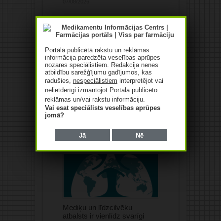
07/08/2026
Portālā publicētā rakstu un reklāmas
informācija paredzēta veselības aprūpes
nozares speciālistiem. Redakcija nenes
atbildību sarežģījumu gadījumos, kas
radušies,
nespeciālistiem
interpretējot vai
nelietderīgi izmantojot Portālā publicēto
reklāmas un/vai rakstu informāciju.
Vai esat speciālists veselības aprūpes
“Saules aptiekas”
jomā?
apgrozījums pērn pieaudzis
par 10,4%
Jā
Nē
07/08/2026
Mediķu un līdzcilvēku
atbalsts ir vienlīdz svarīgi