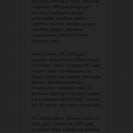
Kā liecina informācija Valsts prezidenta
mājaslapā, 2009.gadā Bungai par
nozīmīgu ieguldījumu Latvijas
profesionālās veselības aprūpes
izglītības sistēmas attīstībā un jauno
veselības aprūpes speciālistu
sagatavošanā piešķirts IV šķiras
Atzinības krusts.
Valsts kontrole (VK) 2018.gada
pavasarī, atsaucoties uz KNAB sniegto
informāciju, vēstīja, ka birojā 2017.gada
nogalē ir sākts kriminālprocess par
Rīgas 1.medicīnas koledžas darbinieces
dienesta stāvokļa ļaunprātīgu
izmantošanu mantkārīgā nolūkā, jo
darbiniece ilglaicīgi izmantojusi vairākas
telpas dienesta viesnīcā Rīgā, Tomsona
ielā 39, par tām īres maksu nemaksājot.
VK revīzijā aplēsts, ka laika posmā no
2004.gada 1.janvāra līdz 2018.gada
14.martam Rīgas 1.medicīnas koledžas