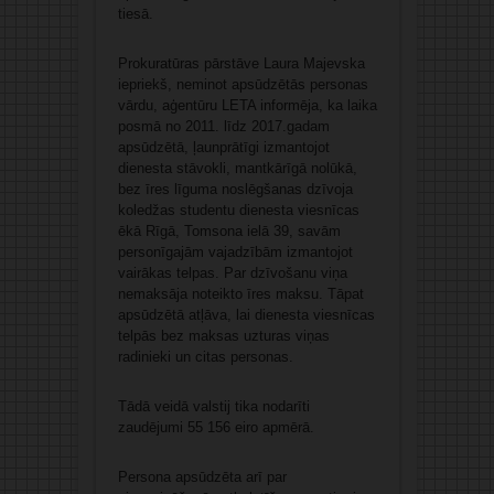
tiesā.
Prokuratūras pārstāve Laura Majevska
iepriekš, neminot apsūdzētās personas
vārdu, aģentūru LETA informēja, ka laika
posmā no 2011. līdz 2017.gadam
apsūdzētā, ļaunprātīgi izmantojot
dienesta stāvokli, mantkārīgā nolūkā,
bez īres līguma noslēgšanas dzīvoja
koledžas studentu dienesta viesnīcas
ēkā Rīgā, Tomsona ielā 39, savām
personīgajām vajadzībām izmantojot
vairākas telpas. Par dzīvošanu viņa
nemaksāja noteikto īres maksu. Tāpat
apsūdzētā atļāva, lai dienesta viesnīcas
telpās bez maksas uzturas viņas
radinieki un citas personas.
Tādā veidā valstij tika nodarīti
zaudējumi 55 156 eiro apmērā.
Persona apsūdzēta arī par