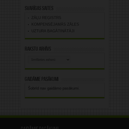
Svarīgas saites
ZĀĻU REĢISTRS
KOMPENSĒJAMĀS ZĀLES
UZTURA BAGĀTINĀTĀJI
Rakstu arhīvs
Rakstu
arhīvs
Gaidāmie pasākumi
Šobrīd nav gaidāmo pasākumi.