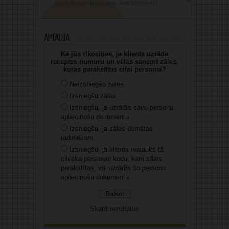
Aptauja
Kā jūs rīkosities, ja klients uzrāda
receptes numuru un vēlas saņemt zāles,
kuras parakstītas citai personai?
Neizsniegšu zāles.
Izsniegšu zāles.
Izsniegšu, ja uzrādīs savu personu
apliecinošu dokumentu.
Izsniegšu, ja zāles domātas
radiniekam.
Izsniegšu, ja klients nosauks tā
cilvēka personas kodu, kam zāles
parakstītas, vai uzrādīs šo personu
apliecinošu dokumentu.
Skatīt rezultātus