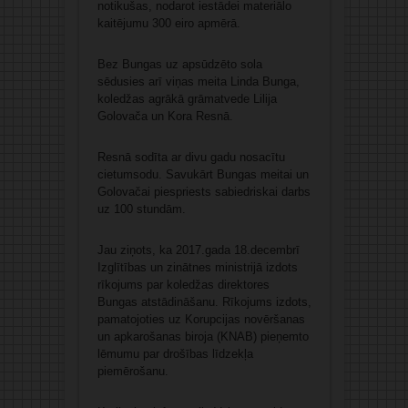
notikušas, nodarot iestādei materiālo
kaitējumu 300 eiro apmērā.
Bez Bungas uz apsūdzēto sola
sēdusies arī viņas meita Linda Bunga,
koledžas agrākā grāmatvede Lilija
Golovača un Kora Resnā.
Resnā sodīta ar divu gadu nosacītu
cietumsodu. Savukārt Bungas meitai un
Golovačai piespriests sabiedriskai darbs
uz 100 stundām.
Jau ziņots, ka 2017.gada 18.decembrī
Izglītības un zinātnes ministrijā izdots
rīkojums par koledžas direktores
Bungas atstādināšanu. Rīkojums izdots,
pamatojoties uz Korupcijas novēršanas
un apkarošanas biroja (KNAB) pieņemto
lēmumu par drošības līdzekļa
piemērošanu.