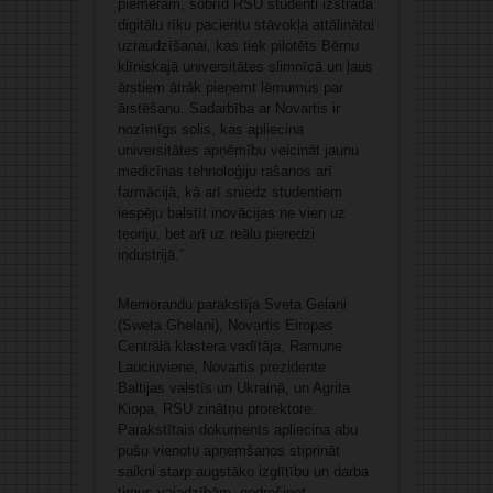
piemēram, šobrīd RSU studenti izstrādā
digitālu rīku pacientu stāvokļa attālinātai
uzraudzīšanai, kas tiek pilotēts Bērnu
klīniskajā universitātes slimnīcā un ļaus
ārstiem ātrāk pieņemt lēmumus par
ārstēšanu. Sadarbība ar Novartis ir
nozīmīgs solis, kas apliecina
universitātes apņēmību veicināt jaunu
medicīnas tehnoloģiju rašanos arī
farmācijā, kā arī sniedz studentiem
iespēju balstīt inovācijas ne vien uz
teoriju, bet arī uz reālu pieredzi
industrijā.”
Memorandu parakstīja Sveta Gelani
(Sweta Ghelani), Novartis Eiropas
Centrālā klastera vadītāja, Ramune
Lauciuviene, Novartis prezidente
Baltijas valstīs un Ukrainā, un Agrita
Kiopa, RSU zinātņu prorektore.
Parakstītais dokuments apliecina abu
pušu vienotu apņemšanos stiprināt
saikni starp augstāko izglītību un darba
tirgus vajadzībām, nodrošinot