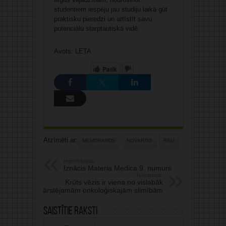
studentiem iespēju jau studiju laikā gūt
praktisku pieredzi un attīstīt savu
potenciālu starptautiskā vidē.
Avots: LETA
Patīk
Atzīmēti ar:
MEMORANDS
NOVARTIS
RSU
Iepriekšējais:
Iznācis Materia Medica 9. numurs
Nākamais:
Krūts vēzis ir viena no vislabāk
ārstējamām onkoloģiskajām slimībām
Saistītie raksti