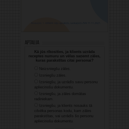
Aptauja
Kā jūs rīkosities, ja klients uzrāda
receptes numuru un vēlas saņemt zāles,
kuras parakstītas citai personai?
Neizsniegšu zāles.
Izsniegšu zāles.
Izsniegšu, ja uzrādīs savu personu
apliecinošu dokumentu.
Izsniegšu, ja zāles domātas
radiniekam.
Izsniegšu, ja klients nosauks tā
cilvēka personas kodu, kam zāles
parakstītas, vai uzrādīs šo personu
apliecinošu dokumentu.