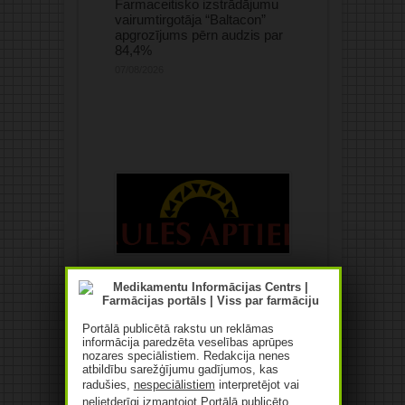
Farmaceitisko izstrādājumu
vairumtirgotāja “Baltacon”
apgrozījums pērn audzis par
84,4%
07/08/2026
“Saules aptiekas”
apgrozījums pērn pieaudzis
par 10,4%
07/08/2026
Portālā publicētā rakstu un reklāmas
informācija paredzēta veselības aprūpes
nozares speciālistiem. Redakcija nenes
atbildību sarežģījumu gadījumos, kas
radušies,
nespeciālistiem
interpretējot vai
nelietderīgi izmantojot Portālā publicēto