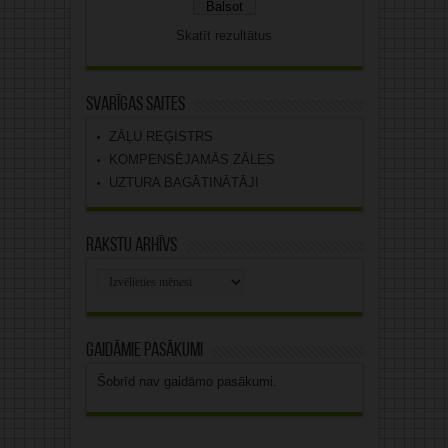
Skatīt rezultātus
Svarīgas saites
ZĀĻU REĢISTRS
KOMPENSĒJAMĀS ZĀLES
UZTURA BAGĀTINĀTĀJI
Rakstu arhīvs
Rakstu
arhīvs
Gaidāmie pasākumi
Šobrīd nav gaidāmo pasākumi.