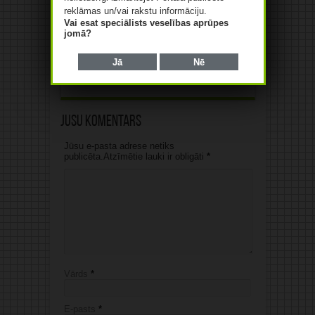
reklāmas un/vai rakstu informāciju.
Vai esat speciālists veselības aprūpes
Mediķu un līdzcilvēku
jomā?
atbalsts ir vienlīdz svarīgi
tuberkulozes ārstēšanā
Jā
Nē
07/08/2026
Jūsu komentārs
Jūsu e-pasta adrese netiks
publicēta.Atzīmētie lauki ir obligāti
*
Vārds
*
E-pasts
*