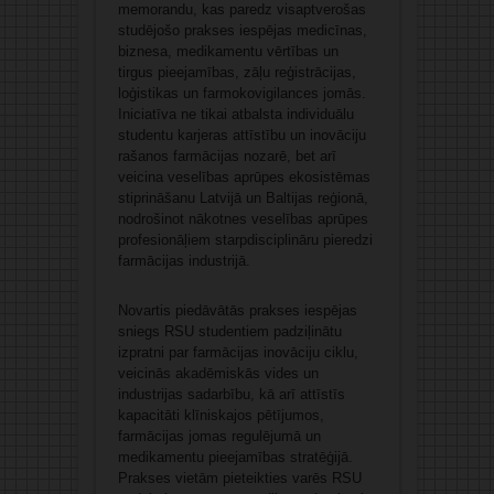
memorandu, kas paredz visaptverošas
studējošo prakses iespējas medicīnas,
biznesa, medikamentu vērtības un
tirgus pieejamības, zāļu reģistrācijas,
loģistikas un farmokovigilances jomās.
Iniciatīva ne tikai atbalsta individuālu
studentu karjeras attīstību un inovāciju
rašanos farmācijas nozarē, bet arī
veicina veselības aprūpes ekosistēmas
stiprināšanu Latvijā un Baltijas reģionā,
nodrošinot nākotnes veselības aprūpes
profesionāļiem starpdisciplināru pieredzi
farmācijas industrijā.
Novartis piedāvātās prakses iespējas
sniegs RSU studentiem padziļinātu
izpratni par farmācijas inovāciju ciklu,
veicinās akadēmiskās vides un
industrijas sadarbību, kā arī attīstīs
kapacitāti klīniskajos pētījumos,
farmācijas jomas regulējumā un
medikamentu pieejamības stratēģijā.
Prakses vietām pieteikties varēs RSU