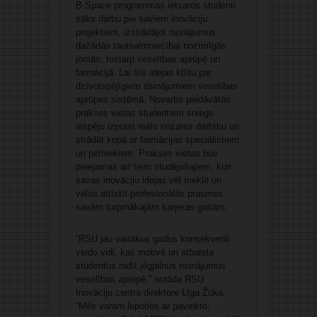
B-Space programmas ietvaros studenti
sāks darbu pie saviem inovāciju
projektiem, izstrādājot risinājumus
dažādās tautsaimniecībai nozīmīgās
jomās, tostarp veselības aprūpē un
farmācijā. Lai šīs idejas kļūtu par
dzīvotspējīgiem risinājumiem veselības
aprūpes sistēmā, Novartis piedāvātās
prakses vietas studentiem sniegs
iespēju izprast reālo nozares darbību un
strādāt kopā ar farmācijas speciālistiem
un pētniekiem. Prakses vietas būs
pieejamas arī tiem studējošajiem, kuri
savas inovāciju idejas vēl meklē un
vēlas attīstīt profesionālās prasmes
savām turpmākajām karjeras gaitām.
“RSU jau vairākus gadus konsekventi
veido vidi, kas motivē un atbalsta
studentus radīt jēgpilnus risinājumus
veselības aprūpē,” norāda RSU
Inovāciju centra direktore Līga Žūka.
“Mēs varam lepoties ar paveikto,