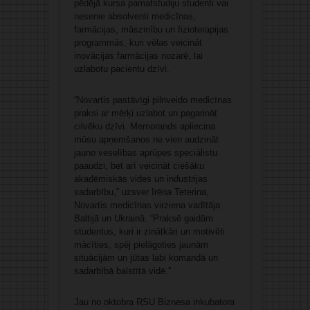
pēdējā kursa pamatstudiju studenti vai
nesenie absolventi medicīnas,
farmācijas, māszinību un fizioterapijas
programmās, kuri vēlas veicināt
inovācijas farmācijas nozarē, lai
uzlabotu pacientu dzīvi.
“Novartis pastāvīgi pilnveido medicīnas
praksi ar mērķi uzlabot un pagarināt
cilvēku dzīvi. Memorands apliecina
mūsu apņemšanos ne vien audzināt
jauno veselības aprūpes speciālistu
paaudzi, bet arī veicināt ciešāku
akadēmiskās vides un industrijas
sadarbību,” uzsver Irēna Teterina,
Novartis medicīnas virziena vadītāja
Baltijā un Ukrainā. “Praksē gaidām
studentus, kuri ir zinātkāri un motivēti
mācīties, spēj pielāgoties jaunām
situācijām un jūtas labi komandā un
sadarbībā balstītā vidē.”
Jau no oktobra RSU Biznesa inkubatora