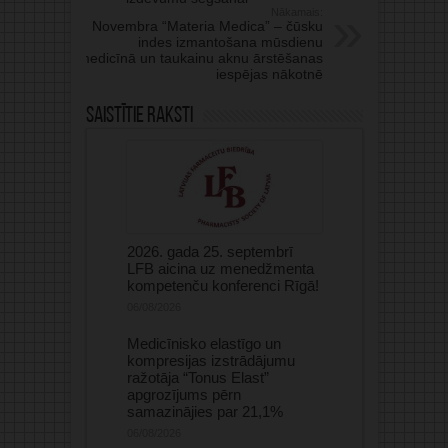
Nākamais:
Novembra “Materia Medica” – čūsku
indes izmantošana mūsdienu
medicīnā un taukainu aknu ārstēšanas
iespējas nākotnē
Saistītie raksti
2026. gada 25. septembrī
LFB aicina uz menedžmenta
kompetenču konferenci Rīgā!
06/08/2026
Medicīnisko elastīgo un
kompresijas izstrādājumu
ražotāja “Tonus Elast”
apgrozījums pērn
samazinājies par 21,1%
06/08/2026