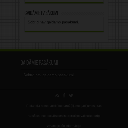
Gaidāmie pasākumi
Šobrīd nav gaidāmo pasākumi.
Gaidāmie pasākumi
Šobrīd nav gaidāmo pasākumi.
Redakcija nenes atbildību sarežģījumu gadījumos, kas
radušies, nespeciālistiem interpretējot vai nelietderīgi
izmantojot šo informāciju.