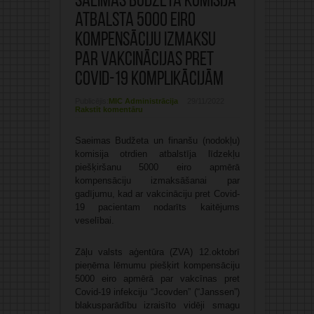
Saeimas Budžeta komisija
atbalsta 5000 eiro
kompensāciju izmaksu
par vakcinācijas pret
Covid-19 komplikācijām
Publicējis:
MIC Administrācija
29/11/2022
Rakstīt komentāru
Saeimas Budžeta un finanšu (nodokļu)
komisija otrdien atbalstīja līdzekļu
piešķiršanu 5000 eiro apmērā
kompensāciju izmaksāšanai par
gadījumu, kad ar vakcināciju pret Covid-
19 pacientam nodarīts kaitējums
veselībai.
Zāļu valsts aģentūra (ZVA) 12.oktobrī
pieņēma lēmumu piešķirt kompensāciju
5000 eiro apmērā par vakcīnas pret
Covid-19 infekciju “Jcovden” (“Janssen”)
blakusparādību izraisīto vidēji smagu