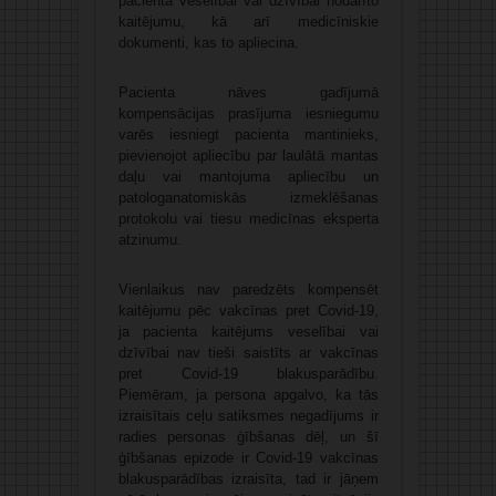
pacienta veselībai vai dzīvībai nodarīto
kaitējumu, kā arī medicīniskie
dokumenti, kas to apliecina.
Pacienta nāves gadījumā
kompensācijas prasījuma iesniegumu
varēs iesniegt pacienta mantinieks,
pievienojot apliecību par laulātā mantas
daļu vai mantojuma apliecību un
patologanatomiskās izmeklēšanas
protokolu vai tiesu medicīnas eksperta
atzinumu.
Vienlaikus nav paredzēts kompensēt
kaitējumu pēc vakcīnas pret Covid-19,
ja pacienta kaitējums veselībai vai
dzīvībai nav tieši saistīts ar vakcīnas
pret Covid-19 blakusparādību.
Piemēram, ja persona apgalvo, ka tās
izraisītais ceļu satiksmes negadījums ir
radies personas ģībšanas dēļ, un šī
ģībšanas epizode ir Covid-19 vakcīnas
blakusparādības izraisīta, tad ir jāņem