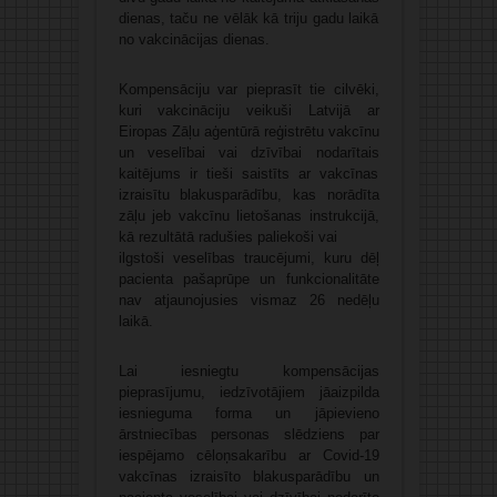
dienas, taču ne vēlāk kā triju gadu laikā
no vakcinācijas dienas.
Kompensāciju var pieprasīt tie cilvēki,
kuri vakcināciju veikuši Latvijā ar
Eiropas Zāļu aģentūrā reģistrētu vakcīnu
un veselībai vai dzīvībai nodarītais
kaitējums ir tieši saistīts ar vakcīnas
izraisītu blakusparādību, kas norādīta
zāļu jeb vakcīnu lietošanas instrukcijā,
kā rezultātā radušies paliekoši vai
ilgstoši veselības traucējumi, kuru dēļ
pacienta pašaprūpe un funkcionalitāte
nav atjaunojusies vismaz 26 nedēļu
laikā.
Lai iesniegtu kompensācijas
pieprasījumu, iedzīvotājiem jāaizpilda
iesnieguma forma un jāpievieno
ārstniecības personas slēdziens par
iespējamo cēloņsakarību ar Covid-19
vakcīnas izraisīto blakusparādību un