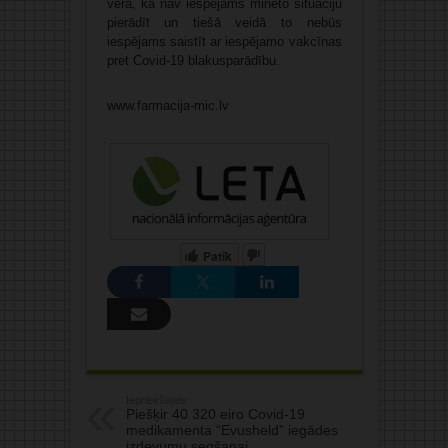
vērā, ka nav iespējams minēto situāciju
pierādīt un tiešā veidā to nebūs
iespējams saistīt ar iespējamo vakcīnas
pret Covid-19 blakusparādību.
www.farmacija-mic.lv
Patīk
Iepriekšējais:
Piešķir 40 320 eiro Covid-19
medikamenta “Evusheld” iegādes
izdevumu segšanai