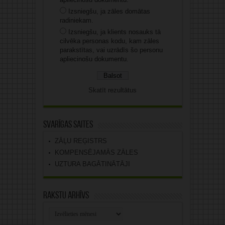
Izsniegšu, ja zāles domātas
radiniekam.
Izsniegšu, ja klients nosauks tā
cilvēka personas kodu, kam zāles
parakstītas, vai uzrādīs šo personu
apliecinošu dokumentu.
Skatīt rezultātus
Svarīgas saites
ZĀĻU REĢISTRS
KOMPENSĒJAMĀS ZĀLES
UZTURA BAGĀTINĀTĀJI
Rakstu arhīvs
Rakstu
arhīvs