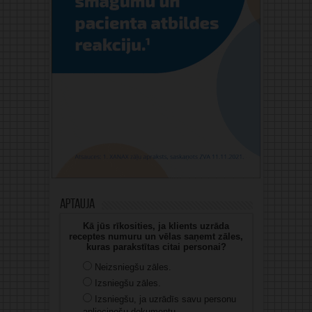
Aptauja
Kā jūs rīkosities, ja klients uzrāda
receptes numuru un vēlas saņemt zāles,
kuras parakstītas citai personai?
Neizsniegšu zāles.
Izsniegšu zāles.
Izsniegšu, ja uzrādīs savu personu
apliecinošu dokumentu.