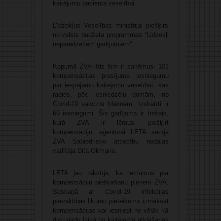
kaitējumu pacienta veselībai.
Līdzekļus Veselības ministrijai piešķirs
no valsts budžeta programmas “Līdzekļi
neparedzētiem gadījumiem”.
Kopumā ZVA līdz šim ir saņēmusi 101
kompensācijas prasījuma iesniegumu
par iespējamu kaitējumu veselībai, kas
radies, pēc iesniedzēju domām, no
Covid-19 vakcīnu blaknēm. Izskatīti ir
69 iesniegumi. Šis gadījums ir trešais,
kurā ZVA ir lēmusi piešķirt
kompensāciju, aģentūrai LETA sacīja
ZVA Sabiedrisko attiecību nodaļas
vadītāja Dita Okmane.
LETA jau rakstīja, ka lēmumus par
kompensāciju piešķiršanu pieņem ZVA.
Saskaņā ar Covid-19 infekcijas
pārvaldības likumu pieteikums izmaksāt
kompensācijas var iesniegt ne vēlāk kā
divu gadu laikā no kaitējuma atklāšanas