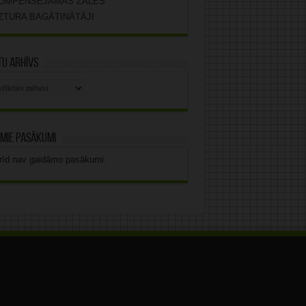
OMPENSĒJAMĀS ZĀLES
ZTURA BAGĀTINĀTĀJI
u arhīvs
stu
vs
mie pasākumi
rīd nav gaidāmo pasākumi.