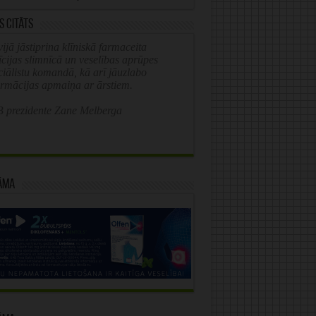
s citāts
ijā jāstiprina klīniskā farmaceita
īcijas slimnīcā un veselības aprūpes
ciālistu komandā, kā arī jāuzlabo
ormācijas apmaiņa ar ārstiem.
 prezidente Zane Melberga
āma