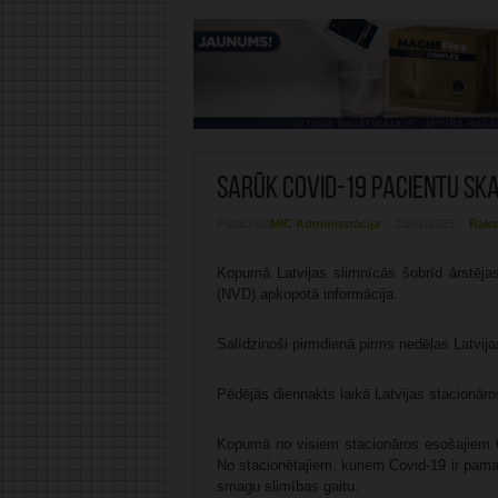
Sarūk Covid-19 pacientu ska
Publicējis:
MIC Administrācija
23/01/2023
Raks
Kopumā Latvijas slimnīcās šobrīd ārstējas
(NVD) apkopotā informācija.
Salīdzinoši pirmdienā pirms nedēļas Latvija
Pēdējās diennakts laikā Latvijas stacionāros 
Kopumā no visiem stacionāros esošajiem C
No stacionētajiem, kuriem Covid-19 ir pamat
smagu slimības gaitu.