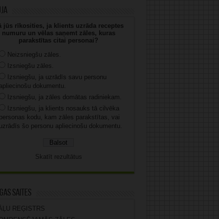
uja
 jūs rīkosities, ja klients uzrāda receptes
numuru un vēlas saņemt zāles, kuras
parakstītas citai personai?
Neizsniegšu zāles.
Izsniegšu zāles.
Izsniegšu, ja uzrādīs savu personu
apliecinošu dokumentu.
Izsniegšu, ja zāles domātas radiniekam.
Izsniegšu, ja klients nosauks tā cilvēka
personas kodu, kam zāles parakstītas, vai
uzrādīs šo personu apliecinošu dokumentu.
Skatīt rezultātus
gas saites
ĀĻU REĢISTRS