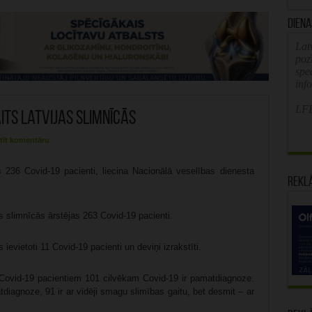
Diena
Latv
poz
spe
inf
LFB
its Latvijas slimnīcās
tīt komentāru
 236 Covid-19 pacienti, liecina Nacionālā veselības dienesta
Rekl
s slimnīcās ārstējas 263 Covid-19 pacienti.
ievietoti 11 Covid-19 pacienti un deviņi izrakstīti.
ovid-19 pacientiem 101 cilvēkam Covid-19 ir pamatdiagnoze.
diagnoze, 91 ir ar vidēji smagu slimības gaitu, bet desmit – ar