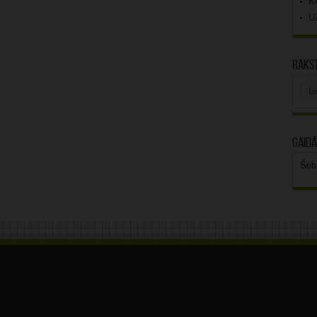
K
U
Rakst
Rak
arhī
Gaidā
Šob