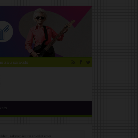
 zāļu saraksts
ksts