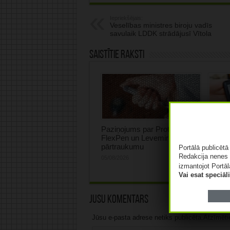
Iepriekšējais:
Veselības ministres biroju vadīs
savulaik LDDK strādājusī Vītola
Saistītie raksti
Paziņojums par Protaphane
Rinkēv
FlexPen un Levemir piegādes
rast p
pārtraukumu
onkolo
Portālā publicēt
pacie
Redakcija nenes 
05/08/2026
izmantojot Portāl
05/08/2
Vai esat speciā
Jūsu komentārs
Jūsu e-pasta adrese netiks publicēta.Atzīmētie 