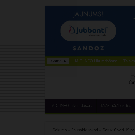
MIC-INFO Likumdošana
Tālākm
06/08/2026
MIC-INFO Likumdošana
Tālākmācības testi
Sākums
»
Jaunākie raksti
»
Sarūk Covid-19 pac