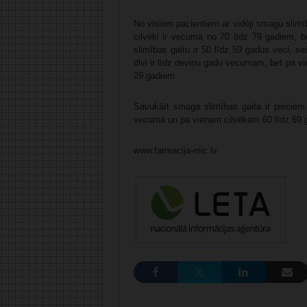
No visiem pacientiem ar vidēji smagu slimī
cilvēki ir vecumā no 70 līdz 79 gadiem, b
slimības gaitu ir 50 līdz 59 gadus veci, s
divi ir līdz deviņu gadu vecumam, bet pa v
29 gadiem.
Savukārt smaga slimības gaita ir pieciem
vecumā un pa vienam cilvēkam 60 līdz 69 
www.farmacija-mic.lv