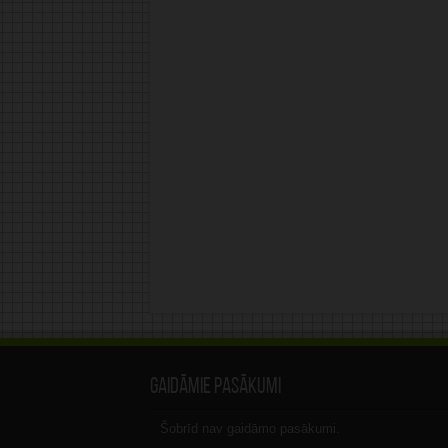
Gaidāmie pasākumi
Šobrīd nav gaidāmo pasākumi.