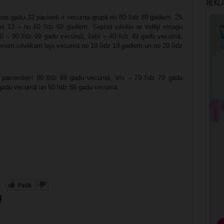
Rekl
bas gaitu 32 pacienti ir vecuma grupā no 80 līdz 89 gadiem, 25
et 13 – no 60 līdz 69 gadiem. Septiņi cilvēki ar vidēji smagu
eši – 90 līdz 99 gadu vecumā, četri – 40 līdz 49 gadu vecumā,
ienam cilvēkam bija vecumā no 10 līdz 19 gadiem un no 20 līdz
 pacientiem 80 līdz 89 gadu vecumā, trīs – 70 līdz 79 gadu
gadu vecumā un 50 līdz 59 gadu vecumā.
Patīk