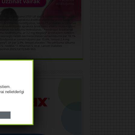
āma
istiem.
vai nelietderīgi