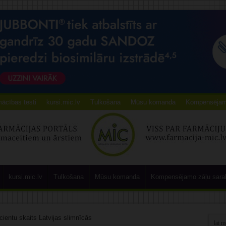
ācības testi
kursi.mic.lv
Tulkošana
Mūsu komanda
Kompensējamo
kursi.mic.lv
Tulkošana
Mūsu komanda
Kompensējamo zāļu sara
ientu skaits Latvijas slimnīcās