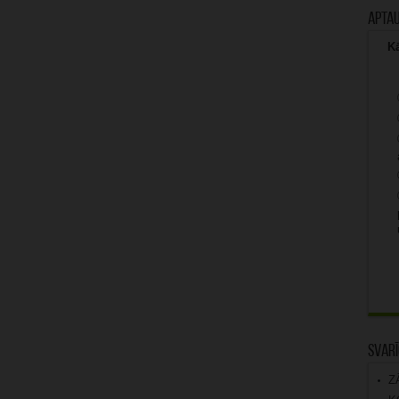
Apta
Kā
Svarī
Z