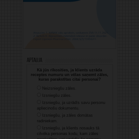
Aptauja
Kā jūs rīkosities, ja klients uzrāda
receptes numuru un vēlas saņemt zāles,
kuras parakstītas citai personai?
Neizsniegšu zāles.
Izsniegšu zāles.
Izsniegšu, ja uzrādīs savu personu
apliecinošu dokumentu.
Izsniegšu, ja zāles domātas
radiniekam.
Izsniegšu, ja klients nosauks tā
cilvēka personas kodu, kam zāles