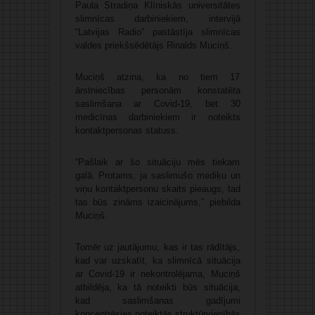
Paula Stradiņa Klīniskās universitātes
slimnīcas darbiniekiem, intervijā
“Latvijas Radio” pastāstīja slimnīcas
valdes priekšsēdētājs Rinalds Muciņš.
Muciņš atzina, ka no tiem 17
ārstniecības personām konstatēta
saslimšana ar Covid-19, bet 30
medicīnas darbiniekiem ir noteikts
kontaktpersonas statuss.
“Pašlaik ar šo situāciju mēs tiekam
galā. Protams, ja saslimušo mediķu un
viņu kontaktpersonu skaits pieaugs, tad
tas būs zināms izaicinājums,” piebilda
Muciņš.
Tomēr uz jautājumu, kas ir tas rādītājs,
kad var uzskatīt, ka slimnīcā situācija
ar Covid-19 ir nekontrolējama, Muciņš
atbildēja, ka tā noteikti būs situācija,
kad saslimšanas gadījumi
koncentrēsies noteiktās struktūrvienībās