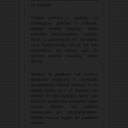
vai izkliedēti.
“Pašlaik slimnīcā ir situācija, ka
saslimšanas gadījumi ir izkliedēti,
tādējādi neradot briesmas kādas
konkrētas struktūrvienības darbībai.
Tomēr, ja uzliesmojums tiks konstatēts
vienā struktūrvienībā, tad tas būs liels
izaicinājums, bet darīsim visu, lai
neciestu pacientu intereses,” sacīja
Muciņš.
Savukārt uz jautājumu, vai slimnīcā
pietiekamā daudzumā ir individuālie
aizsarglīdzekļi, Muciņš atbildēja, ka tie
pašlaik pietiek un ir arī rezerves, bet
piebilda, ka šajā jautājumā bažas rada
Covid-19 saslimstības pieaugums ārpus
Latvijas robežām, kas palielina
pieprasījumu pēc aizsarglīdzekļiem,
tādējādi mazinot iespēju ātri papildināt
rezerves.