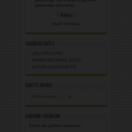
parakstītas, vai uzrādīs šo personu
apliecinošu dokumentu.
Skatīt rezultātus
Svarīgas saites
ZĀĻU REĢISTRS
KOMPENSĒJAMĀS ZĀLES
UZTURA BAGĀTINĀTĀJI
Rakstu arhīvs
Rakstu
arhīvs
Gaidāmie pasākumi
Šobrīd nav gaidāmo pasākumi.