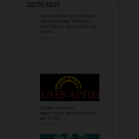
Saistītie raksti
Farmaceitisko izstrādājumu
vairumtirgotāja “Baltacon”
apgrozījums pērn audzis par
84,4%
07/08/2026
“Saules aptiekas”
apgrozījums pērn pieaudzis
par 10,4%
07/08/2026