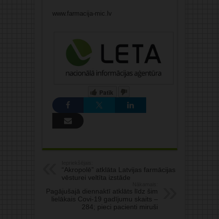
www.farmacija-mic.lv
Patīk
Iepriekšējais:
“Akropolē” atklāta Latvijas farmācijas
vēsturei veltīta izstāde
Nākamais:
Pagājušajā diennaktī atklāts līdz šim
lielākais Covi-19 gadījumu skaits –
284; pieci pacienti miruši