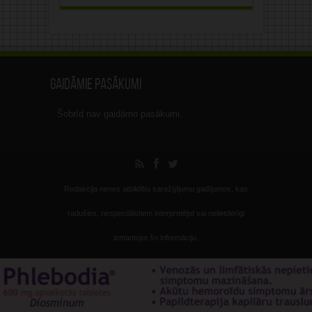
Gaidāmie pasākumi
Šobrīd nav gaidāmo pasākumi.
Redakcija nenes atbildību sarežģījumu gadījumos, kas
radušies, nespeciālistiem interpretējot vai nelietderīgi
izmantojot šo informāciju.