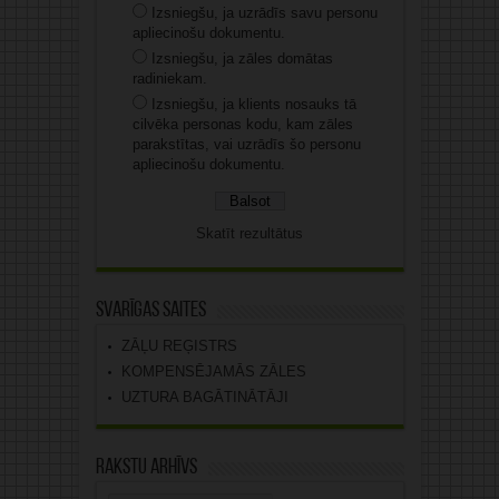
Izsniegšu, ja uzrādīs savu personu
apliecinošu dokumentu.
Izsniegšu, ja zāles domātas
radiniekam.
Izsniegšu, ja klients nosauks tā
cilvēka personas kodu, kam zāles
parakstītas, vai uzrādīs šo personu
apliecinošu dokumentu.
Skatīt rezultātus
Svarīgas saites
ZĀĻU REĢISTRS
KOMPENSĒJAMĀS ZĀLES
UZTURA BAGĀTINĀTĀJI
Rakstu arhīvs