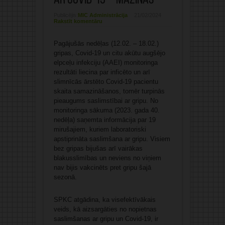
ar Covid-19 – mazinās
Publicējis:
MIC Administrācija
21/02/2024
Rakstīt komentāru
Pagājušās nedēļas (12.02. – 18.02.)
gripas, Covid-19 un citu akūtu augšējo
elpceļu infekciju (AAEI) monitoringa
rezultāti liecina par inficēto un arī
slimnīcās ārstēto Covid-19 pacientu
skaita samazināšanos, tomēr turpinās
pieaugums saslimstībai ar gripu. No
monitoringa sākuma (2023. gada 40.
nedēļa) saņemta informācija par 19
mirušajiem, kuriem laboratoriski
apstiprināta saslimšana ar gripu. Visiem
bez gripas bijušas arī vairākas
blakusslimības un neviens no viņiem
nav bijis vakcinēts pret gripu šajā
sezonā.
SPKC atgādina, ka visefektīvākais
veids, kā aizsargāties no nopietnas
saslimšanas ar gripu un Covid-19, ir