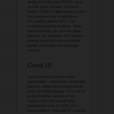
aprūpē un lielākā daļa ES/EEZ valstu
ziņo par gripas aktivitāti virs bāzes
līmeņa. ES/EEZ vidējais gripas pozitīvo
testu īpatsvars bijis visaugstākais –
44% (nedēļu iepriekš 34%). Tiek
novērota pieaugoša tendence. Visas
valstis ziņojušas par sezonālu gripas
aktivitāti, kas pārsniedz 10% pozitīvo
paraugu īpatsvara slieksni primārajā
aprūpē, kas noteikts kā epidēmijas
slieksnis.
Covid-19
Latvijā Covid-19 gadījumu skaits
samazinājies – laboratoriski apstiprināti
gadījumi nedēļas laikā turējies līdzīgā
līmenī kā nedēļu atpakaļ – 54 Covid-19
gadījumi (nedēļu iepriekš arī 51),
kopumā veikti 689 (iepriekš 650)
laboratoriskie testi uz SARS-CoV-2
vīrusa klātbūtni. Stacionēti 72 Covid-19