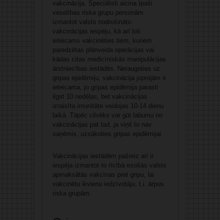
vakcinācija. Speciālisti aicina īpaši
veselības riska grupu personām
izmantot valsts nodrošināto
vakcinācijas iespēju, kā arī ļoti
ieteicams vakcinēties tiem, kuriem
paredzētas plānveida operācijas vai
kādas citas medicīniskās manipulācijas
ārstniecības iestādēs. Neraugoties uz
gripas epidēmiju, vakcinācija joprojām ir
ieteicama, jo gripas epidēmija parasti
ilgst 10 nedēļas, bet vakcinācijas
izraisīta imunitāte veidojas 10-14 dienu
laikā. Tāpēc cilvēks var gūt labumu no
vakcinācijas pat tad, ja viņš to nav
saņēmis, uzsākoties gripas epidēmijai.
Vakcinācijas iestādēm pašreiz arī ir
iespēja izmantot to rīcībā esošās valsts
apmaksātās vakcīnas pret gripu, lai
vakcinētu ikvienu iedzīvotāju, t.i. ārpus
riska grupām.