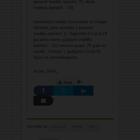
pacienti (nedēļu iepriekš 75, divas
nedēļas iepriekš – 79).
Iepriekšējā nedēļā stacionāros ar smagu
slimības gaitu ārstējās 2 pacienti
(nedēļu iepriekš 1). Reģistrēti 8 Covid-19
pacientu nāves gadījumi (nedēļu
iepriekš – 11) vecuma grupā „70 gadi un
vairāk”. Vismaz 1 gadījumā Covid-19
bijusi kā pamatdiagnoze.
Avots: SPKC
Patīk
Atzīmēti ar:
COVID-19
GRIPA
SPKC
Iepriekšējais: