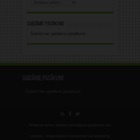
Rakstu
arhīvs
Gaidāmie pasākumi
Šobrīd nav gaidāmo pasākumi.
Gaidāmie pasākumi
Šobrīd nav gaidāmo pasākumi.
Redakcija nenes atbildību sarežģījumu gadījumos, kas
radušies, nespeciālistiem interpretējot vai nelietderīgi