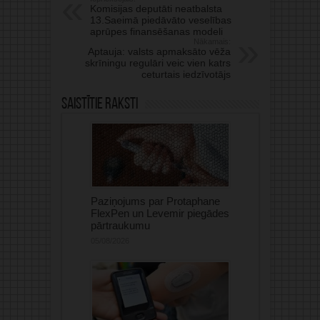
Komisijas deputāti neatbalsta
13.Saeimā piedāvāto veselības
aprūpes finansēšanas modeli
Nākamais:
Aptauja: valsts apmaksāto vēža
skrīningu regulāri veic vien katrs
ceturtais iedzīvotājs
Saistītie raksti
Paziņojums par Protaphane
FlexPen un Levemir piegādes
pārtraukumu
05/08/2026