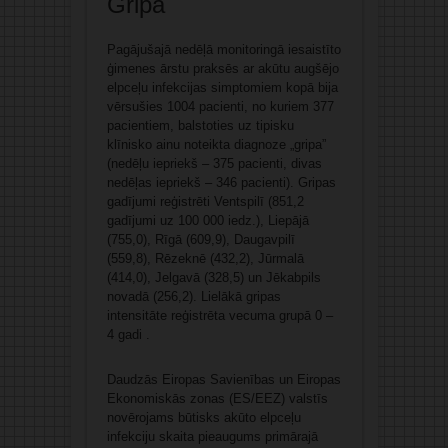
Gripa
Pagājušajā nedēļā monitoringā iesaistīto
ģimenes ārstu praksēs ar akūtu augšējo
elpceļu infekcijas simptomiem kopā bija
vērsušies 1004 pacienti, no kuriem 377
pacientiem, balstoties uz tipisku
klīnisko ainu noteikta diagnoze „gripa”
(nedēļu iepriekš – 375 pacienti, divas
nedēļas iepriekš – 346 pacienti). Gripas
gadījumi reģistrēti Ventspilī (851,2
gadījumi uz 100 000 iedz.), Liepājā
(755,0), Rīgā (609,9), Daugavpilī
(559,8), Rēzeknē (432,2), Jūrmalā
(414,0), Jelgavā (328,5) un Jēkabpils
novadā (256,2). Lielākā gripas
intensitāte reģistrēta vecuma grupā 0 –
4 gadi .
Daudzās Eiropas Savienības un Eiropas
Ekonomiskās zonas (ES/EEZ) valstīs
novērojams būtisks akūto elpceļu
infekciju skaita pieaugums primārajā