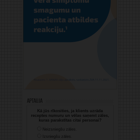
Aptauja
Kā jūs rīkosities, ja klients uzrāda
receptes numuru un vēlas saņemt zāles,
kuras parakstītas citai personai?
Neizsniegšu zāles.
Izsniegšu zāles.