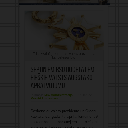
Triju zvaigžņu ordenis. Valsts prezidenta
kancelejas foto.
Septiņiem RSU docētājiem
piešķir Valsts augstāko
apbalvojumu
Publicējis:
MIC Administrācija
14/04/2022
Rakstīt komentāru
Saskaņā ar Valsts prezidenta un Ordeņu
kapitula šā gada 4. aprīļa lēmumu 79
sabiedrības pārstāvjiem piešķirti
augstākie Latvijas valsts apbalvojumi.