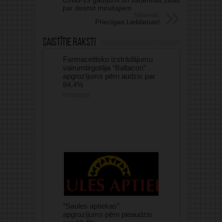
Covid-19 gadījumi un saņemtas ziņas
par desmit mirušajiem
Nākamais:
Priecīgas Lieldienas!
Saistītie raksti
Farmaceitisko izstrādājumu
vairumtirgotāja “Baltacon”
apgrozījums pērn audzis par
84,4%
07/08/2026
“Saules aptiekas”
apgrozījums pērn pieaudzis