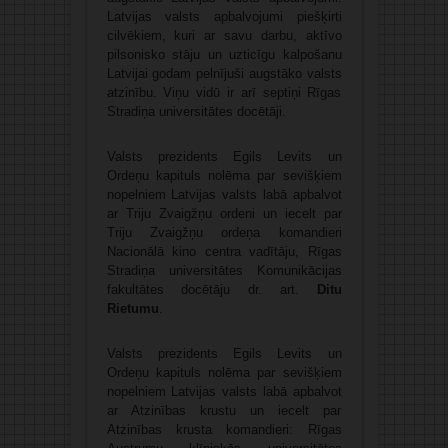
Latvijas valsts apbalvojumi piešķirti
cilvēkiem, kuri ar savu darbu, aktīvo
pilsonisko stāju un uzticīgu kalpošanu
Latvijai godam pelnījuši augstāko valsts
atzinību. Viņu vidū ir arī septiņi Rīgas
Stradiņa universitātes docētāji.
Valsts prezidents Egils Levits un
Ordeņu kapituls nolēma par sevišķiem
nopelniem Latvijas valsts labā apbalvot
ar Triju Zvaigžņu ordeni un iecelt par
Triju Zvaigžņu ordeņa komandieri
Nacionālā kino centra vadītāju, Rīgas
Stradiņa universitātes Komunikācijas
fakultātes docētāju dr. art.
Ditu
Rietumu
.
Valsts prezidents Egils Levits un
Ordeņu kapituls nolēma par sevišķiem
nopelniem Latvijas valsts labā apbalvot
ar Atzinības krustu un iecelt par
Atzinības krusta komandieri: Rīgas