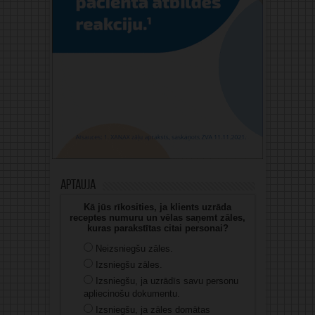
Aptauja
Kā jūs rīkosities, ja klients uzrāda
receptes numuru un vēlas saņemt zāles,
kuras parakstītas citai personai?
Neizsniegšu zāles.
Izsniegšu zāles.
Izsniegšu, ja uzrādīs savu personu
apliecinošu dokumentu.
Izsniegšu, ja zāles domātas