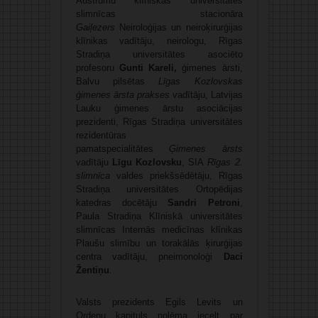
Austrumu klīniskās universitātes
slimnīcas stacionāra
Gaiļezers
Neiroloģijas un neiroķirurģijas
klīnikas vadītāju, neirologu, Rīgas
Stradiņa universitātes asociēto
profesoru
Gunti Kareli,
ģimenes ārsti,
Balvu pilsētas
Līgas Kozlovskas
ģimenes ārsta prakses
vadītāju, Latvijas
Lauku ģimenes ārstu asociācijas
prezidenti, Rīgas Stradiņa universitātes
rezidentūras
pamatspecialitātes
Ģimenes ārsts
vadītāju
Līgu Kozlovsku
, SIA
Rīgas 2.
slimnīca
valdes priekšsēdētāju, Rīgas
Stradiņa universitātes Ortopēdijas
katedras docētāju
Sandri Petroni
,
Paula Stradiņa Klīniskā universitātes
slimnīcas Internās medicīnas klīnikas
Plaušu slimību un torakālās ķirurģijas
centra vadītāju, pneimonoloģi
Daci
Žentiņu
.
Valsts prezidents Egils Levits un
Ordeņu kapituls nolēma iecelt par