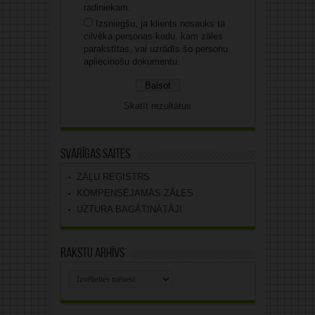
radiniekam.
Izsniegšu, ja klients nosauks tā
cilvēka personas kodu, kam zāles
parakstītas, vai uzrādīs šo personu
apliecinošu dokumentu.
Skatīt rezultātus
Svarīgas saites
ZĀĻU REĢISTRS
KOMPENSĒJAMĀS ZĀLES
UZTURA BAGĀTINĀTĀJI
Rakstu arhīvs
Rakstu
arhīvs