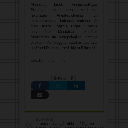
Atzinības krusta virsnieku:Rīgas
Stradiņa universitātes Medicīnas
fakultātes Anestezioloģijas un
reanimatoloģijas katedras profesori dr.
med.
Ināru Loginu
, Rīgas Stradiņa
universitātes Medicīnas fakultātes
Anatomijas un antropoloģijas institūta
direktori, Morfoloģijas katedras vadītāju,
profesori Dr. habil. med.
Māru Pilmani
.
www.farmacija-mic.lv
Patīk
Iepriekšējais:
Trešdien Latvijā atklāti 812 jauni