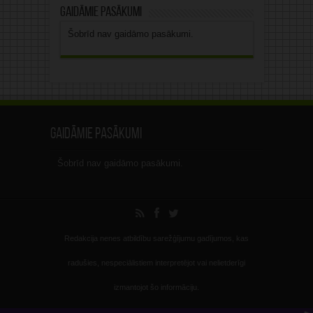
Gaidāmie pasākumi
Šobrīd nav gaidāmo pasākumi.
Gaidāmie pasākumi
Šobrīd nav gaidāmo pasākumi.
Redakcija nenes atbildību sarežģījumu gadījumos, kas
radušies, nespeciālistiem interpretējot vai nelietderīgi
izmantojot šo informāciju.