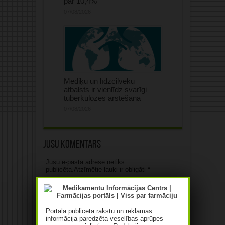
par 10,4%
07/08/2026
Mediķu un līdzcilvēku
atbalsts ir vienlīdz svarīgi
tuberkulozes ārstēšanā
07/08/2026
Jūsu komentārs
Jūsu e-pasta adrese netiks
publicēta.Atzīmētie lauki ir obligāti
*
Portālā publicētā rakstu un reklāmas
informācija paredzēta veselības aprūpes