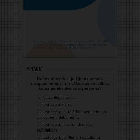
Aptauja
Kā jūs rīkosities, ja klients uzrāda
receptes numuru un vēlas saņemt zāles,
kuras parakstītas citai personai?
Neizsniegšu zāles.
Izsniegšu zāles.
Izsniegšu, ja uzrādīs savu personu
apliecinošu dokumentu.
Izsniegšu, ja zāles domātas
radiniekam.
Izsniegšu, ja klients nosauks tā