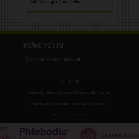
Šobrīd nav gaidāmo pasākumi.
Gaidāmie pasākumi
Šobrīd nav gaidāmo pasākumi.
Redakcija nenes atbildību sarežģījumu gadījumos, kas
radušies, nespeciālistiem interpretējot vai nelietderīgi
izmantojot šo informāciju.