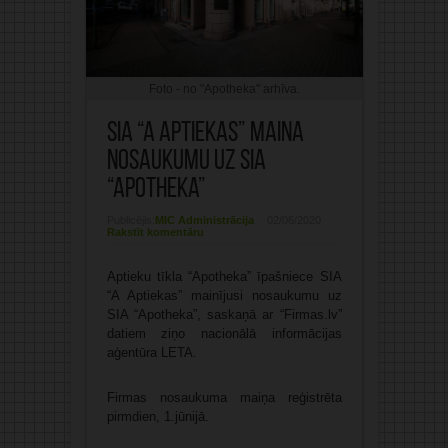
Foto - no "Apotheka" arhīva.
SIA “A Aptiekas” maina
nosaukumu uz SIA
“Apotheka”
Publicējis:
MIC Administrācija
02/06/2020
Rakstīt komentāru
Aptieku tīkla “Apotheka” īpašniece SIA
“A Aptiekas” mainījusi nosaukumu uz
SIA “Apotheka”, saskaņā ar “Firmas.lv”
datiem ziņo nacionālā informācijas
aģentūra LETA.
Firmas nosaukuma maiņa reģistrēta
pirmdien, 1.jūnijā.