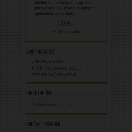
cilvēka personas kodu, kam zāles
parakstītas, vai uzrādīs šo personu
apliecinošu dokumentu.
Skatīt rezultātus
Svarīgas saites
ZĀĻU REĢISTRS
KOMPENSĒJAMĀS ZĀLES
UZTURA BAGĀTINĀTĀJI
Rakstu arhīvs
Rakstu
arhīvs
Gaidāmie pasākumi