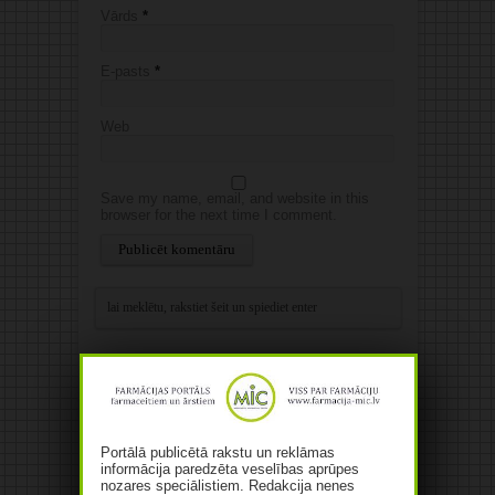
Vārds
*
E-pasts
*
Web
Save my name, email, and website in this
browser for the next time I comment.
Alternative:
Dienas citāts
Latvijā jāstiprina klīniskā farmaceita
pozīcijas slimnīcā un veselības aprūpes
speciālistu komandā, kā arī jāuzlabo
Portālā publicētā rakstu un reklāmas
informācijas apmaiņa ar ārstiem.
informācija paredzēta veselības aprūpes
nozares speciālistiem. Redakcija nenes