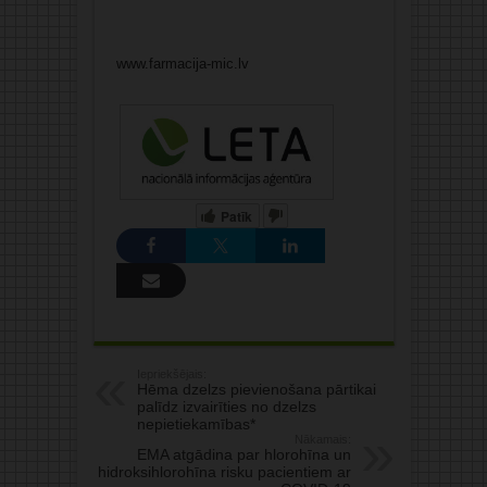
www.farmacija-mic.lv
Patīk
Iepriekšējais:
Hēma dzelzs pievienošana pārtikai
palīdz izvairīties no dzelzs
nepietiekamības*
Nākamais:
EMA atgādina par hlorohīna un
hidroksihlorohīna risku pacientiem ar