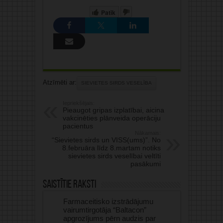
Patīk
Atzīmēti ar:
SIEVIETES SIRDS VESELĪBA
Iepriekšējais:
Pieaugot gripas izplatībai, aicina
vakcinēties plānveida operāciju
pacientus
Nākamais:
“Sievietes sirds un VISS(ums)”. No
8.februāra līdz 8.martam notiks
sievietes sirds veselībai veltīti
pasākumi
Saistītie raksti
Farmaceitisko izstrādājumu
vairumtirgotāja “Baltacon”
apgrozījums pērn audzis par