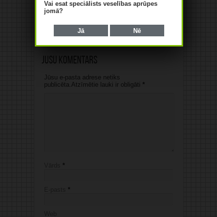
Vai esat speciālists veselības aprūpes
atbalsts ir vienlīdz svarīgi
jomā?
tuberkulozes ārstēšanā
07/08/2026
Jā
Nē
Jūsu komentārs
Jūsu e-pasta adrese netiks
publicēta.Atzīmētie lauki ir obligāti
*
Vārds
*
E-pasts
*
Web