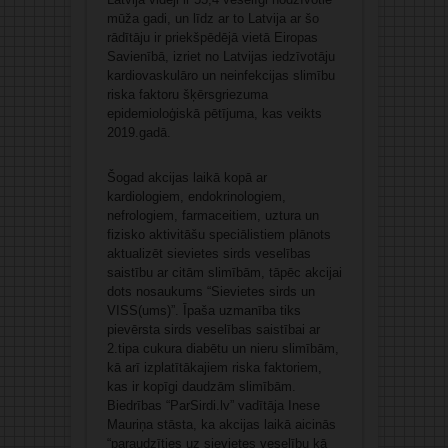
mūža gadi, un līdz ar to Latvija ar šo
rādītāju ir priekšpēdējā vietā Eiropas
Savienībā, izriet no Latvijas iedzīvotāju
kardiovaskulāro un neinfekcijas slimību
riska faktoru šķērsgriezuma
epidemioloģiskā pētījuma, kas veikts
2019.gadā.
Šogad akcijas laikā kopā ar
kardiologiem, endokrinologiem,
nefrologiem, farmaceitiem, uztura un
fizisko aktivitāšu speciālistiem plānots
aktualizēt sievietes sirds veselības
saistību ar citām slimībām, tāpēc akcijai
dots nosaukums “Sievietes sirds un
VISS(ums)”. Īpaša uzmanība tiks
pievērsta sirds veselības saistībai ar
2.tipa cukura diabētu un nieru slimībām,
kā arī izplatītākajiem riska faktoriem,
kas ir kopīgi daudzām slimībām.
Biedrības “ParSirdi.lv” vadītāja Inese
Mauriņa stāsta, ka akcijas laikā aicinās
“paraudzīties uz sievietes veselību kā