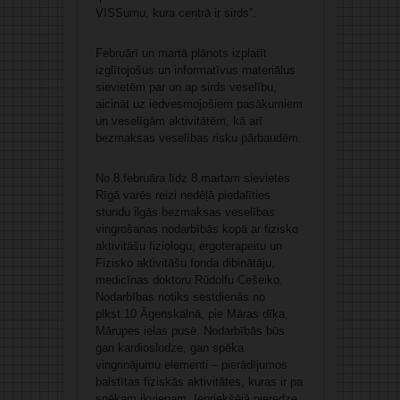
VISSumu, kura centrā ir sirds”.
Februārī un martā plānots izplatīt
izglītojošus un informatīvus materiālus
sievietēm par un ap sirds veselību,
aicināt uz iedvesmojošiem pasākumiem
un veselīgām aktivitātēm, kā arī
bezmaksas veselības risku pārbaudēm.
No 8.februāra līdz 8.martam sievietes
Rīgā varēs reizi nedēļā piedalīties
stundu ilgās bezmaksas veselības
vingrošanas nodarbībās kopā ar fizisko
aktivitāšu fiziologu, ergoterapeitu un
Fizisko aktivitāšu fonda dibinātāju,
medicīnas doktoru Rūdolfu Cešeiko.
Nodarbības notiks sestdienās no
plkst.10 Āgenskalnā, pie Māras dīķa,
Mārupes ielas pusē. Nodarbībās būs
gan kardioslodze, gan spēka
vingrinājumu elementi – pierādījumos
balstītas fiziskās aktivitātes, kuras ir pa
spēkam ikvienam. Iepriekšējā pieredze