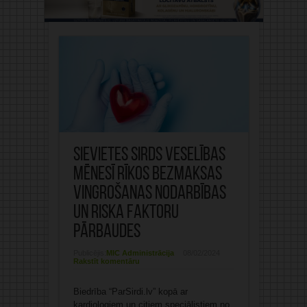
Sievietes sirds veselības
mēnesī rīkos bezmaksas
vingrošanas nodarbības
un riska faktoru
pārbaudes
Publicējis:
MIC Administrācija
08/02/2024
Rakstīt komentāru
Biedrība “ParSirdi.lv” kopā ar
kardiologiem un citiem speciālistiem no