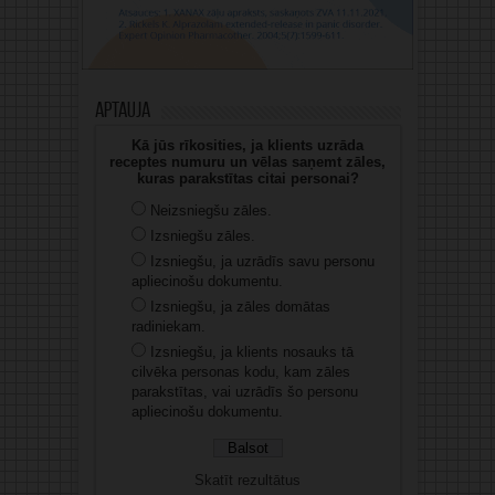
Aptauja
Kā jūs rīkosities, ja klients uzrāda
receptes numuru un vēlas saņemt zāles,
kuras parakstītas citai personai?
Neizsniegšu zāles.
Izsniegšu zāles.
Izsniegšu, ja uzrādīs savu personu
apliecinošu dokumentu.
Izsniegšu, ja zāles domātas
radiniekam.
Izsniegšu, ja klients nosauks tā
cilvēka personas kodu, kam zāles
parakstītas, vai uzrādīs šo personu
apliecinošu dokumentu.
Skatīt rezultātus