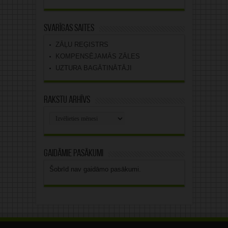
Svarīgas saites
ZĀĻU REĢISTRS
KOMPENSĒJAMĀS ZĀLES
UZTURA BAGĀTINĀTĀJI
Rakstu arhīvs
Rakstu
arhīvs
Gaidāmie pasākumi
Šobrīd nav gaidāmo pasākumi.