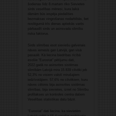
šodienas līdz 8.martam rīko Sievietes
sirds veselības mēnesi, kura laikā
dāmām būs iespēja piedalīties
bezmaksas vingrošanas nodarbībās, bet
noslēgumā trīs dienas aptiekās varēs
pārbaudīt sirds un asinsvadu slimību
riska faktorus.
Sirds slimības esot sieviešu galvenais
nāves iemesls gan Latvijā, gan visā
pasaulē. Kā liecina biedrības rīcībā
esošie “Eurostat” pētījumu dati,
2022.gadā no asinsrites sistēmas
slimībām Latvijā mira 15 839 cilvēki jeb
52,3% no visiem valstī mirušajiem
iedzīvotājiem. 57,6% no cilvēkiem, kuru
nāves cēlonis bija asinsrites sistēmas
slimības, bija sievietes, izriet no Slimību
profilakses un kontroles centra datiem
Veselības statistikas datu bāzē.
“Eurostat” dati liecina, ka sievietēm
Latvijā vidēji ir 55,4 veselīgi nodzīvotie