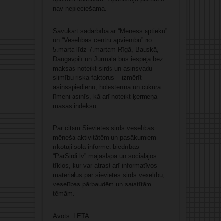
nav nepieciešama.
Savukārt sadarbībā ar “Mēness aptieku”
un “Veselības centru apvienību” no
5.marta līdz 7.martam Rīgā, Bauskā,
Daugavpilī un Jūrmalā būs iespēja bez
maksas noteikt sirds un asinsvadu
slimību riska faktorus – izmērīt
asinsspiedienu, holesterīna un cukura
līmeni asinīs, kā arī noteikt ķermeņa
masas indeksu.
Par citām Sievietes sirds veselības
mēneša aktivitātēm un pasākumiem
rīkotāji sola informēt biedrības
“ParSirdi.lv” mājaslapā un sociālajos
tīklos, kur var atrast arī informatīvos
materiālus par sievietes sirds veselību,
veselības pārbaudēm un saistītām
tēmām.
Avots: LETA