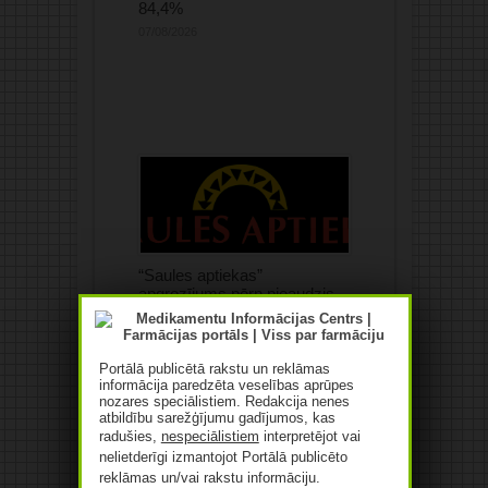
84,4%
07/08/2026
“Saules aptiekas”
apgrozījums pērn pieaudzis
par 10,4%
07/08/2026
Portālā publicētā rakstu un reklāmas
informācija paredzēta veselības aprūpes
nozares speciālistiem. Redakcija nenes
atbildību sarežģījumu gadījumos, kas
radušies,
nespeciālistiem
interpretējot vai
nelietderīgi izmantojot Portālā publicēto
reklāmas un/vai rakstu informāciju.
Mediķu un līdzcilvēku