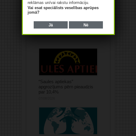
apgrozījums pērn audzis par
reklāmas un/vai rakstu informāciju.
84,4%
Vai esat speciālists veselības aprūpes
jomā?
07/08/2026
Jā
Nē
“Saules aptiekas”
apgrozījums pērn pieaudzis
par 10,4%
07/08/2026