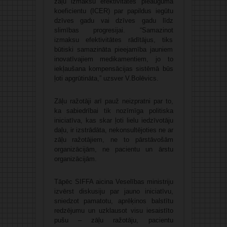
zāļu izmaksu efektivitātes pieauguma
koeficientu (ICER) par papildus iegūtu
dzīves gadu vai dzīves gadu līdz
slimības progresijai. “Samazinot
izmaksu efektivitātes rādītājus, tiks
būtiski samazināta pieejamība jauniem
inovatīvajiem medikamentiem, jo to
iekļaušana kompensācijas sistēmā būs
ļoti apgrūtināta,” uzsver V.Bolēvics.
Zāļu ražotāji arī pauž neizpratni par to,
ka sabiedrībai tik nozīmīga politiska
iniciatīva, kas skar ļoti lielu iedzīvotāju
daļu, ir izstrādāta, nekonsultējoties ne ar
zāļu ražotājiem, ne to pārstāvošām
organizācijām, ne pacientu un ārstu
organizācijām.
Tāpēc SIFFA aicina Veselības ministriju
izvērst diskusiju par jauno iniciatīvu,
sniedzot pamatotu, aprēķinos balstītu
redzējumu un uzklausot visu iesaistīto
pušu – zāļu ražotāju, pacientu