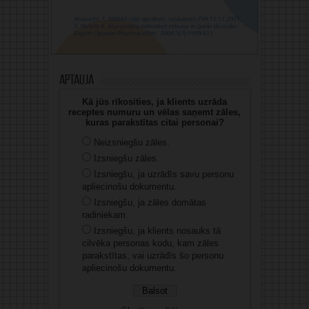
Aptauja
Kā jūs rīkosities, ja klients uzrāda
receptes numuru un vēlas saņemt zāles,
kuras parakstītas citai personai?
Neizsniegšu zāles.
Izsniegšu zāles.
Izsniegšu, ja uzrādīs savu personu
apliecinošu dokumentu.
Izsniegšu, ja zāles domātas
radiniekam.
Izsniegšu, ja klients nosauks tā
cilvēka personas kodu, kam zāles
parakstītas, vai uzrādīs šo personu
apliecinošu dokumentu.