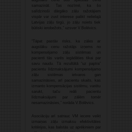
samazināt. Tas nozīmē, ka šo
salīdzinoši dārgāko zāļu ražotājiem
vispār var zust interese palikt nelielajā
Latvijas zāļu tirgū, jo zāļu noiets tiek
būtiski ierobežots,” uzsver V.Bolēvics.
“Tāpat pastāv risks, ka zāles ar
augstāku cenu ražotājs izņems no
kompensējamo zāļu sistēmas un
pacienti tās varēs iegādāties tikai par
savu naudu. Tā rezultātā “uz papīra”
pacientu līdzmaksājumi kompensējamo
zāļu sistēmas ietvaros gan
samazināsies, arī pacientu skaits, kas
izmanto kompensācijas sistēmu, varētu
sarukt, taču reāli pacientu
līdzmaksājumi par zālēm tomēr
nesamazināsies,” norāda V.Bolēvics.
Asociāciju arī satrauc VM iecere veikt
izmaiņas zāļu izmaksu efektivitātes
kritērijos, kas balstās uz aprēķiniem par