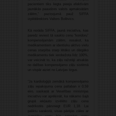
pacientiem tiks liegta pieeja efektīvām
jaunākās paaudzes valsts apmaksātām
zālēm,” paziņojumā pauž SIFFA
izpilddirektors Valters Bolēvics.
Kā norāda SIFFA, jaunā iniciatīva, kas
paredz ieviest tā saukto cenu “koridoru”
kompensējamām zālēm, nosakot, ka
medikamentiem ar identisku aktīvo vielu
cenas starpība starp lētāko un dārgāko
medikamentu tiek ierobežota līdz 100%,
var veicināt to, ka zāļu ražotāji atsakās
no dalības kompensējamo zāļu sistēmā
un vispār aiziet no Latvijas tirgus.
“Ja kardioloģijā zemākā kompensējamo
zāļu iepakojuma cena patlaban ir 0,59
eiro, saskaņā ar Veselības ministrijas
iniciatīvu var aprēķināt, ka nākamo šajā
grupā iekļauto izvēlēto zāļu cena
nedrīkstēs pārsniegt EUR 1,18. Lai
paliktu sarakstā, visas pārējās zāles ar
augstāku cenu būs spiestas cenu