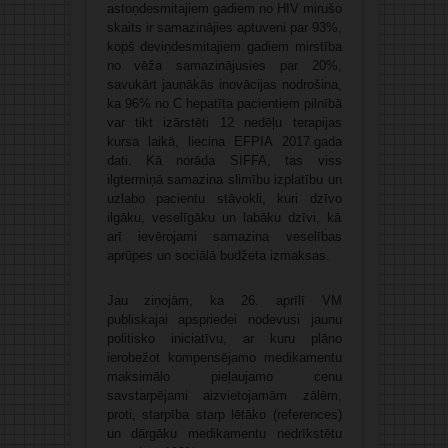
astoņdesmitajiem gadiem no HIV mirušo
skaits ir samazinājies aptuveni par 93%,
kopš deviņdesmitajiem gadiem mirstība
no vēža samazinājusies par 20%,
savukārt jaunākās inovācijas nodrošina,
ka 96% no C hepatīta pacientiem pilnībā
var tikt izārstēti 12 nedēļu terapijas
kursa laikā, liecina EFPIA 2017.gada
dati. Kā norāda SIFFA, tas viss
ilgtermiņā samazina slimību izplatību un
uzlabo pacientu stāvokli, kuri dzīvo
ilgāku, veselīgāku un labāku dzīvi, kā
arī ievērojami samazina veselības
aprūpes un sociālā budžeta izmaksas.
Jau ziņojām, ka 26. aprīlī VM
publiskajai apspriedei nodevusi jaunu
politisko iniciatīvu, ar kuru plāno
ierobežot kompensējamo medikamentu
maksimālo pieļaujamo cenu
savstarpējami aizvietojamām zālēm,
proti, starpība starp lētāko (references)
un dārgāku medikamentu nedrīkstētu