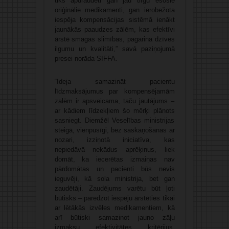
tiks apdraudēti gan jau tirgū esošie
oriģinālie medikamenti, gan ierobežota
iespēja kompensācijas sistēmā ienākt
jaunākās paaudzes zālēm, kas efektīvi
ārstē smagas slimības, pagarina dzīves
ilgumu un kvalitāti,” savā paziņojumā
presei norāda SIFFA.
“Ideja samazināt pacientu
līdzmaksājumus par kompensējamām
zalēm ir apsveicama, taču jautājums –
ar kādiem līdzekļiem šo mērķi plānots
sasniegt. Diemžēl Veselības ministrijas
steigā, vienpusīgi, bez saskaņošanas ar
nozari, izziņotā iniciatīva, kas
nepiedāvā nekādus aprēķinus, liek
domāt, ka iecerētas izmaiņas nav
pārdomātas un pacienti būs nevis
ieguvēji, kā sola ministrija, bet gan
zaudētāji. Zaudējums varētu būt ļoti
būtisks – paredzot iespēju ārstēties tikai
ar lētākās izvēles medikamentiem, kā
arī būtiski samazinot jauno zāļu
izmaksu efektivitātes kritērijus,