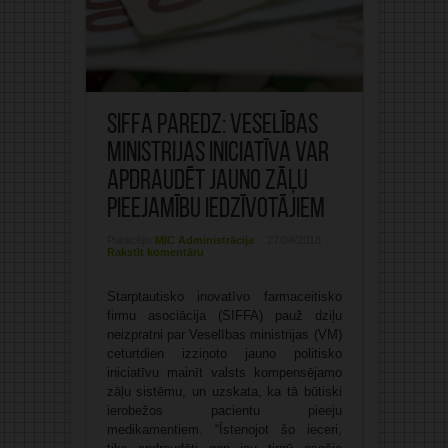
SIFFA paredz: Veselības
ministrijas iniciatīva var
apdraudēt jauno zāļu
pieejamību iedzīvotājiem
Publicējis:
MIC Administrācija
27/04/2018
Rakstīt komentāru
Starptautisko inovatīvo farmaceitisko
firmu asociācija (SIFFA) pauž dziļu
neizpratni par Veselības ministrijas (VM)
ceturtdien izziņoto jauno politisko
iniciatīvu mainīt valsts kompensējamo
zāļu sistēmu, un uzskata, ka tā būtiski
ierobežos pacientu pieeju
medikamentiem. “Īstenojot šo ieceri,