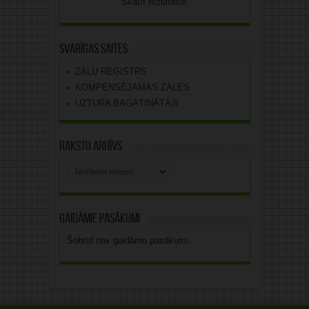
Skatīt rezultātus
Svarīgas saites
ZĀĻU REĢISTRS
KOMPENSĒJAMĀS ZĀLES
UZTURA BAGĀTINĀTĀJI
Rakstu arhīvs
Rakstu
arhīvs
Gaidāmie pasākumi
Šobrīd nav gaidāmo pasākumi.