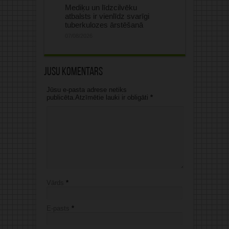
Mediķu un līdzcilvēku
atbalsts ir vienlīdz svarīgi
tuberkulozes ārstēšanā
07/08/2026
Jūsu komentārs
Jūsu e-pasta adrese netiks
publicēta.Atzīmētie lauki ir obligāti
*
Vārds
*
E-pasts
*