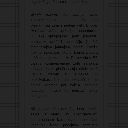
organizāciju, ārstu u.c. – viedokļus.
SIFFA uzsver, ka Latvija jauno
kompensējamo medikamentu
pieejamības ziņā ir pēdējā vietā Eiropā.
“Eiropas Zāļu ražotāju asociācijas
(EFPIA) apkopojums pērn pavasarī
liecina, ka no 112 Eiropas Zāļu aģentūrā
reģistrētajām jaunajām zālēm Latvijā
tiek kompensētas tikai 9, kamēr Lietuvā
– 30, bet Igaunijā – 19. Tikmēr citās ES
valstīs kompensējamo zāļu sarakstā
iekļauts daudz plašāks zāļu klāsts nekā
Latvijā, tostarp arī jaunākas un
efektīvākas zāles, un iedzīvotājiem no
savas kabatas par zālēm jāmaksā
ievērojami mazāk vai nemaz,” teikts
paziņojumā.
Kā uzsver zāļu ražotāji, tieši jaunās
zāles ir viens no spēcīgākajiem
instrumentiem, kas uzlabo sabiedrības
veselību. Kopš pagājušā gadsimta