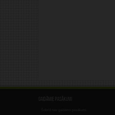
Gaidāmie pasākumi
Šobrīd nav gaidāmo pasākumi.