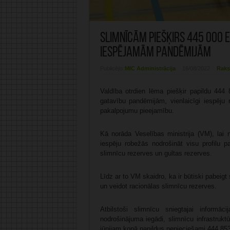
Slimnīcām piešķirs 445 000 e
iespējamām pandēmijām
Publicējis:
MIC Administrācija
16/08/2022
Raks
Valdība otrdien lēma piešķir papildu 444 
gatavību pandēmijām, vienlaicīgi iespēju 
pakalpojumu pieejamību.
Kā norāda Veselības ministrija (VM), lai 
iespēju robežās nodrošināt visu profilu p
slimnīcu rezerves un gultas rezerves.
Līdz ar to VM skaidro, ka ir būtiski pabeig
un veidot racionālas slimnīcu rezerves.
Atbilstoši slimnīcu sniegtajai informāc
nodrošinājuma iegādi, slimnīcu infrastruk
jūnijam kopā papildus nepieciešami 444 853