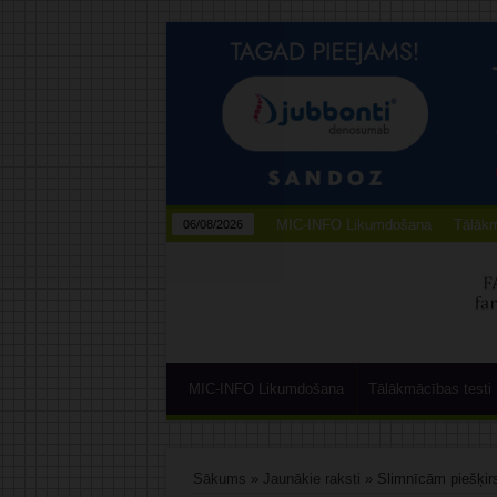
MIC-INFO Likumdošana
Tālākm
06/08/2026
MIC-INFO Likumdošana
Tālākmācības testi
Sākums
»
Jaunākie raksti
»
Slimnīcām piešķir