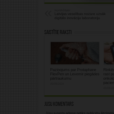
Iepriekšējais:
Latvijas veselības nozare uzsāk
digitālo inovāciju laboratoriju
Saistītie raksti
Paziņojums par Protaphane
Rinkēv
FlexPen un Levemir piegādes
rast p
pārtraukumu
onkolo
pacie
05/08/2026
05/08/2
Jūsu komentārs
Jūsu e-pasta adrese netiks publicēta.Atzīmētie 