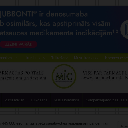
ācības testi
kursi.mic.lv
Tulkošana
Mūsu komanda
Kompensējamo
kursi.mic.lv
Tulkošana
Mūsu komanda
Kompensējamo zāļu sara
s 445 000 eiro, lai tās spētu sagatavoties iespējamām pandēmijām