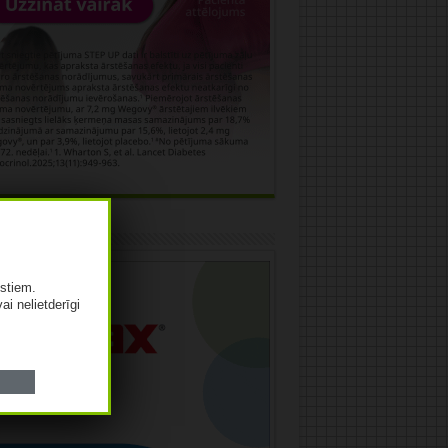
āma
istiem.
vai nelietderīgi