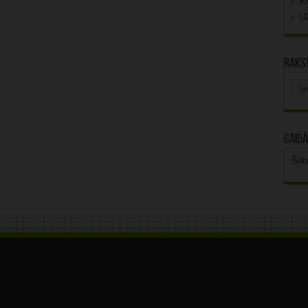
K
U
Rakst
Rak
arhī
Gaidā
Šob