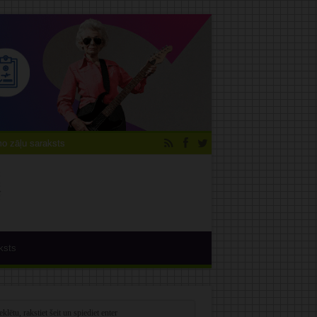
 zāļu saraksts
ksts