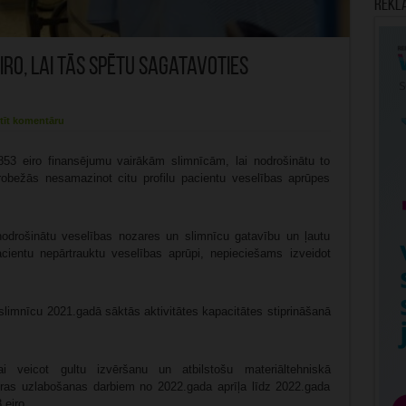
Rekl
iro, lai tās spētu sagatavoties
tīt komentāru
853 eiro finansējumu vairākām slimnīcām, lai nodrošinātu to
robežās nesamazinot citu profilu pacientu veselības aprūpes
nodrošinātu veselības nozares un slimnīcu gatavību un ļautu
acientu nepārtrauktu veselības aprūpi, nepieciešams izveidot
t slimnīcu 2021.gadā sāktās aktivitātes kapacitātes stiprināšanā
ijai veicot gultu izvēršanu un atbilstošu materiāltehniskā
tūras uzlabošanas darbiem no 2022.gada aprīļa līdz 2022.gada
 eiro.