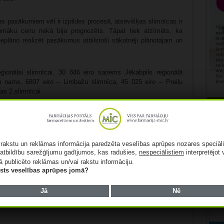
s pasākumiem vēl ir izpildes procesā, atsevišķas slimnīcas ir
zemāku cenu nekā bija prognozēts. Tāpat tiek atzīmēts, ka
neplāno realizēt pasākumus atbilstoši sākotnēji plānotajam un
ģionālai slimnīcai, 30 846 eiro saņems Jēkabpils reģionālā
 nams, 6807 eiro – Limbažu slimnīca, 45 025 eiro – Preiļu
gas 2.slimnīcai.
Rekl
ā rakstu un reklāmas informācija paredzēta veselības aprūpes nozares speciāl
atbildību sarežģījumu gadījumos, kas radušies,
nespeciālistiem
interpretējot 
ā publicēto reklāmas un/vai rakstu informāciju.
lists veselības aprūpes jomā?
Patīk
Jā
Nē