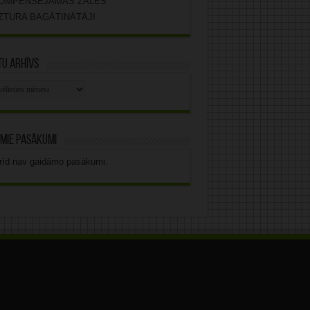
OMPENSĒJAMĀS ZĀLES
ZTURA BAGĀTINĀTĀJI
u arhīvs
stu
vs
mie pasākumi
rīd nav gaidāmo pasākumi.