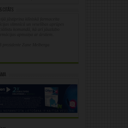
s citāts
ijā jāstiprina klīniskā farmaceita
īcijas slimnīcā un veselības aprūpes
ciālistu komandā, kā arī jāuzlabo
ormācijas apmaiņa ar ārstiem.
 prezidente Zane Melberga
āma