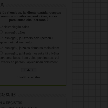
uja
 jūs rīkosities, ja klients uzrāda receptes
numuru un vēlas saņemt zāles, kuras
parakstītas citai personai?
Neizsniegšu zāles.
Izsniegšu zāles.
Izsniegšu, ja uzrādīs savu personu
apliecinošu dokumentu.
Izsniegšu, ja zāles domātas radiniekam.
Izsniegšu, ja klients nosauks tā cilvēka
personas kodu, kam zāles parakstītas, vai
uzrādīs šo personu apliecinošu dokumentu.
Skatīt rezultātus
gas saites
ĀĻU REĢISTRS