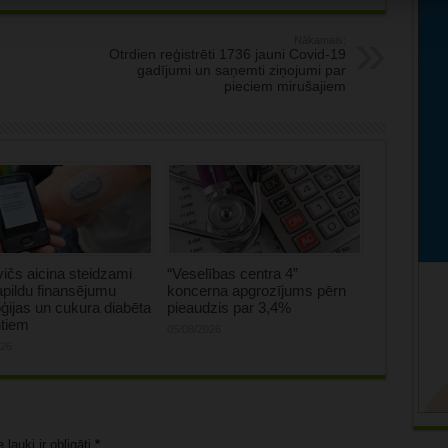
Nākamais:
Otrdien reģistrēti 1736 jauni Covid-19
gadījumi un saņemti ziņojumi par
pieciem mirušajiem
ičs aicina steidzami
“Veselības centra 4”
apildu finansējumu
koncerna apgrozījums pērn
ģijas un cukura diabēta
pieaudzis par 3,4%
ntiem
05/08/2026
026
lauki ir obligāti
*