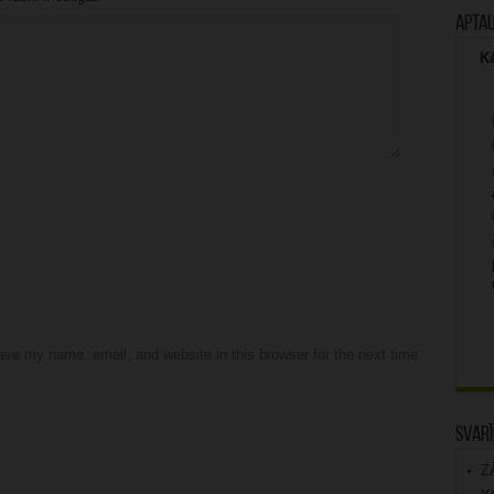
Apta
Kā
ve my name, email, and website in this browser for the next time
Svarī
Z