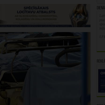
Diena
Latv
poz
spe
inf
LFB
Rekl