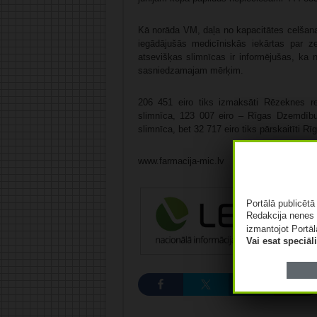
Kā norāda VM, daļa no kapacitātes celšana
iegādājušās medicīniskās iekārtas par 
atsevišķas slimnīcas ir informējušas, ka 
sasniedzamajam mērķim.
206 451 eiro tiks izmaksāti Rēzeknes re
slimnīca, 123 007 eiro – Rīgas Dzemdību
slimnīca, bet 32 717 eiro tiks pārskaitīti Rī
www.farmacija-mic.lv
Portālā publicēt
Redakcija nenes 
izmantojot Portāl
Vai esat speciā