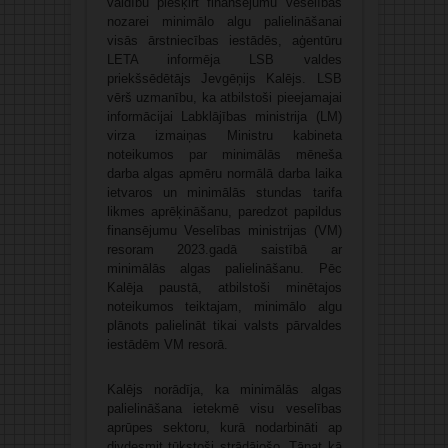
valdību piešķirt finansējumu veselības
nozarei minimālo algu palielināšanai
visās ārstniecības iestādēs, aģentūru
LETA informēja LSB valdes
priekšsēdētājs Jevgēņijs Kalējs. LSB
vērš uzmanību, ka atbilstoši pieejamajai
informācijai Labklājības ministrija (LM)
virza izmaiņas Ministru kabineta
noteikumos par minimālās mēneša
darba algas apmēru normālā darba laika
ietvaros un minimālās stundas tarifa
likmes aprēķināšanu, paredzot papildus
finansējumu Veselības ministrijas (VM)
resoram 2023.gadā saistībā ar
minimālās algas palielināšanu. Pēc
Kalēja paustā, atbilstoši minētajos
noteikumos teiktajam, minimālo algu
plānots palielināt tikai valsts pārvaldes
iestādēm VM resorā.
Kalējs norādīja, ka minimālās algas
palielināšana ietekmē visu veselības
aprūpes sektoru, kurā nodarbināti ap
divdesmit tūkstoši strādājošo. Tāpat kā