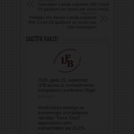
Iepriekšējais:
Ceturtdien Latvijā reģistrēti 456 Covid-
19 gadījumi un ziņots par vienu mirušo
Nākamais:
Pēdējās trīs dienās Latvijā reģistrēti
456 Covid-19 gadījumi un ziņots par
trim mirušajiem
Saistītie raksti
2026. gada 25. septembrī
LFB aicina uz menedžmenta
kompetenču konferenci Rīgā!
06/08/2026
Medicīnisko elastīgo un
kompresijas izstrādājumu
ražotāja “Tonus Elast”
apgrozījums pērn
samazinājies par 21,1%