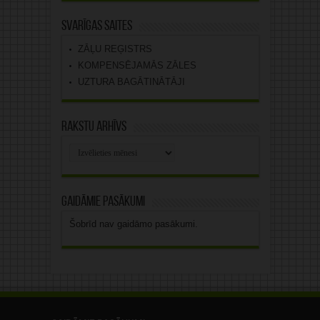
Svarīgas saites
ZĀĻU REĢISTRS
KOMPENSĒJAMĀS ZĀLES
UZTURA BAGĀTINĀTĀJI
Rakstu arhīvs
Rakstu
arhīvs
Gaidāmie pasākumi
Šobrīd nav gaidāmo pasākumi.