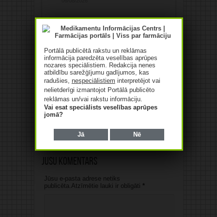
06/08/2026
Portālā publicētā rakstu un reklāmas
informācija paredzēta veselības aprūpes
nozares speciālistiem. Redakcija nenes
atbildību sarežģījumu gadījumos, kas
radušies,
nespeciālistiem
interpretējot vai
nelietderīgi izmantojot Portālā publicēto
reklāmas un/vai rakstu informāciju.
Pusaudzis grib lietot kreatīnu
Vai esat speciālists veselības aprūpes
muskuļu audzēšanai! Ko
jomā?
saka eksperti?
06/08/2026
Jā
Nē
Jūsu komentārs
Jūsu e-pasta adrese netiks
publicēta.Atzīmētie lauki ir obligāti
*