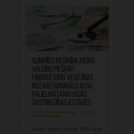
Slimnīcu biedrība aicina
valdību piešķirt
finansējumu veselības
nozarei minimālo algu
palielināšanai visās
ārstniecības iestādēs
Publicējis:
MIC Administrācija
12/12/2022
Rakstīt komentāru
Latvijas Slimnīcu biedrība (LSB) aicina