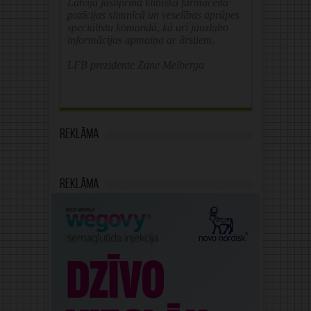
Latvijā jāstiprina klīniskā farmaceita
pozīcijas slimnīcā un veselības aprūpes
speciālistu komandā, kā arī jāuzlabo
informācijas apmaiņa ar ārstiem.
LFB prezidente Zane Melberga
Reklāma
Reklāma