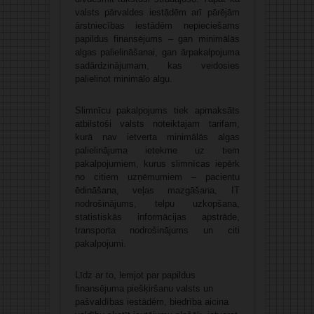
valsts pārvaldes iestādēm arī pārējām
ārstniecības iestādēm nepieciešams
papildus finansējums – gan minimālās
algas palielināšanai, gan ārpakalpojuma
sadārdzinājumam, kas veidosies
palielinot minimālo algu.
Slimnīcu pakalpojums tiek apmaksāts
atbilstoši valsts noteiktajam tarifam,
kurā nav ietverta minimālās algas
palielinājuma ietekme uz tiem
pakalpojumiem, kurus slimnīcas iepērk
no citiem uzņēmumiem – pacientu
ēdināšana, veļas mazgāšana, IT
nodrošinājums, telpu uzkopšana,
statistiskās informācijas apstrāde,
transporta nodrošinājums un citi
pakalpojumi.
Līdz ar to, lemjot par papildus
finansējuma piešķiršanu valsts un
pašvaldības iestādēm, biedrība aicina