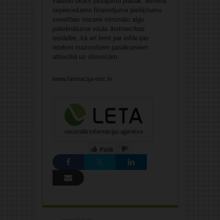
valdību skatīt jautājumu plašāk, ietverot
nepieciešamo finansējuma piešķīrumu
veselības nozarei minimālo algu
palielināšanai visās ārstniecības
iestādēs, kā arī lemt par inflācijas
ietekmi mazinošiem pasākumiem
attiecībā uz slimnīcām.
www.farmacija-mic.lv
Patīk