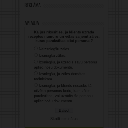
Reklāma
Aptauja
Kā jūs rīkosities, ja klients uzrāda
receptes numuru un vēlas saņemt zāles,
kuras parakstītas citai personai?
Neizsniegšu zāles.
Izsniegšu zāles.
Izsniegšu, ja uzrādīs savu personu
apliecinošu dokumentu.
Izsniegšu, ja zāles domātas
radiniekam.
Izsniegšu, ja klients nosauks tā
cilvēka personas kodu, kam zāles
parakstītas, vai uzrādīs šo personu
apliecinošu dokumentu.
Skatīt rezultātus