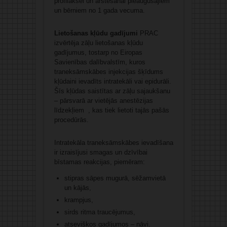
profilaksei un ārstēšanai pieaugušajiem
un bērniem no 1 gada vecuma.
Lietošanas kļūdu gadījumi
PRAC
izvērtēja zāļu lietošanas kļūdu
gadījumus, tostarp no Eiropas
Savienības dalībvalstīm, kuros
traneksāmskābes injekcijas šķīdums
kļūdaini ievadīts intratekāli vai epidurāli.
Šīs kļūdas saistītas ar zāļu sajaukšanu
– pārsvarā ar vietējās anestēzijas
līdzekļiem , kas tiek lietoti tajās pašās
procedūrās.
Intratekāla traneksāmskābes ievadīšana
ir izraisījusi smagas un dzīvībai
bīstamas reakcijas, piemēram:
stipras sāpes mugurā, sēžamvietā
un kājās,
krampjus,
sirds ritma traucējumus,
atsevišķos gadījumos – nāvi.