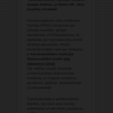
smagas blaknes, ja kļūdas dēļ zāles
ievadītas intratekāli
Farmakovigilances riska vērtēšanas
komiteja (PRAC) vienojusies par
vēstules veselības aprūpes
speciālistiem (VVAS)izplatīšanu, lai
atgādinātu par nepieciešamību ievērot
ārkārtīgu piesardzību, lietojot
traneksāmskābes injekcijas šķīdumus,
jo
traneksāmskābes injekcijas
šķīdumus
drīkst ievadīt
tikai
intravenozi (vēnā
).
Tās nedrīkst ievadīt intratekāli
(cerebrospinālajā šķidrumā starp
smadzeņu un muguras smadzeņu
apvalkiem), epidurāli, intraventrikulāri
vai intracerebrāli.
Traneksāmskābe ir antifibrinolītisks
līdzeklis, kas kavē asins recekļu
noārdīšanos un tiek lietots asiņošanas