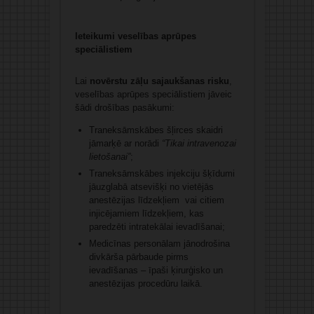
Ieteikumi veselības aprūpes
speciālistiem
Lai
novērstu zāļu sajaukšanas risku
,
veselības aprūpes speciālistiem jāveic
šādi drošības pasākumi:
Traneksāmskābes šļirces skaidri
jāmarķē ar norādi
“Tikai intravenozai
lietošanai”
;
Traneksāmskābes injekciju šķīdumi
jāuzglabā atsevišķi no vietējās
anestēzijas līdzekļiem vai citiem
injicējamiem līdzekļiem, kas
paredzēti intratekālai ievadīšanai;
Medicīnas personālam jānodrošina
divkārša pārbaude pirms
ievadīšanas – īpaši ķirurģisko un
anestēzijas procedūru laikā.