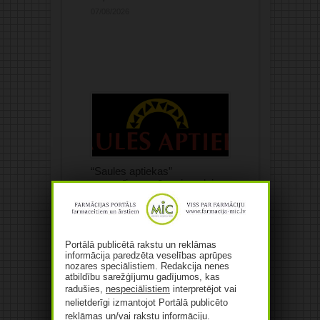
07/08/2026
“Saules aptiekas”
apgrozījums pērn pieaudzis
par 10,4%
07/08/2026
Portālā publicētā rakstu un reklāmas
informācija paredzēta veselības aprūpes
nozares speciālistiem. Redakcija nenes
atbildību sarežģījumu gadījumos, kas
radušies,
nespeciālistiem
interpretējot vai
nelietderīgi izmantojot Portālā publicēto
Mediķu un līdzcilvēku
reklāmas un/vai rakstu informāciju.