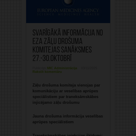
Svarīgākā informācija no
EZA Zāļu drošuma
komitejas sanāksmes
27.-30.oktobrī
Publicējis:
MIC Administrācija
03/11/2025
Rakstīt komentāru
Zāļu drošuma komiteja vienojas par
komunikāciju ar veselības aprūpes
speciālistiem par traneksāmskābes
injicējamo zāļu drošumu
Jauna drošuma informācija veselības
aprūpes speciālistiem
Traneksāmskābes injekcijas šķīdumi: