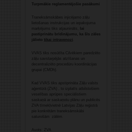
Turpmākie reglamentējošie pasākumi
Traneksāmskābes injicējamo zāļu
lietošanas instrukcijas un iepakojuma
marķējums tiks atjaunināts,
lai
pastiprinātu brīdinājumu, ka šīs zāles
jālieto
tikai intravenozi
.
VVAS tiks nosūtīta Cilvēkiem paredzēto
zāļu savstarpējās atzīšanas un
decentralizēto procedūru koordinācijas
grupai (CMDh).
Kad VVAS tiks apstiprināta Zāļu valsts
aģentūrā (ZVA) , to izplatīs atbilstošiem
veselības aprūpes speciālistiem
saskaņā ar saskaņotu plānu un publicēs
ZVA tīmekļvietnē Latvijas Zāļu reģistrā
pie konkrētām traneksāmskābi
saturošām zālēm.
Avots: ZVA