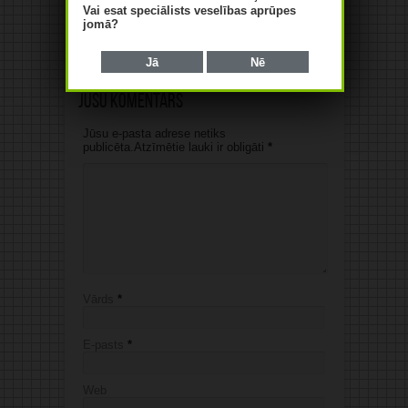
atbalsts ir vienlīdz svarīgi
Vai esat speciālists veselības aprūpes
tuberkulozes ārstēšanā
jomā?
07/08/2026
Jā
Nē
Jūsu komentārs
Jūsu e-pasta adrese netiks
publicēta.Atzīmētie lauki ir obligāti
*
Vārds
*
E-pasts
*
Web