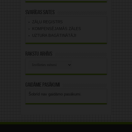
Svarīgas saites
ZĀĻU REĢISTRS
KOMPENSĒJAMĀS ZĀLES
UZTURA BAGĀTINĀTĀJI
Rakstu arhīvs
Rakstu
arhīvs
Gaidāmie pasākumi
Šobrīd nav gaidāmo pasākumi.