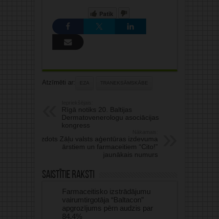
Patīk
Atzīmēti ar:
EZA
TRANEKSĀMSKĀBE
Iepriekšējais:
Rīgā notiks 20. Baltijas
Dermatovenerologu asociācijas
kongress
Nākamais:
Izdots Zāļu valsts aģentūras izdevuma
ārstiem un farmaceitiem “Cito!”
jaunākais numurs
Saistītie raksti
Farmaceitisko izstrādājumu
vairumtirgotāja “Baltacon”
apgrozījums pērn audzis par
84,4%