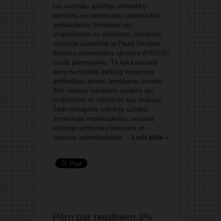
Lai veicinātu atbildīgu antibiotiku
lietošanu un nodrošinātu nepārtrauktu
antibakteriālo ārstēšanu pēc
izrakstīšanās no slimnīcas, Veselības
ministrija sadarbībā ar Paula Stradiņa
Klīnisko universitātes slimnīcu (PSKUS)
uzsāk pilotprojektu. Tā laikā pacienti
ārsta nozīmētās iekšķīgi lietojamās
antibiotikas pilnam ārstēšanas kursam
(līdz vienam mēnesim) saņems jau
izrakstoties no slimnīcas bez maksas.
Šāds risinājums palīdzēs uzlabot
ārstēšanās nepārtrauktību, veicinās
atbildīgu antibiotiku lietošanu un
mazinās antimikrobiālās ...
Lasīt tālāk »
Pērn par nepilniem 3%