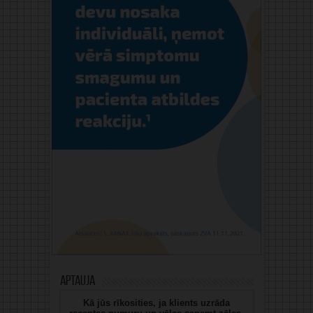
Aptauja
Kā jūs rīkosities, ja klients uzrāda