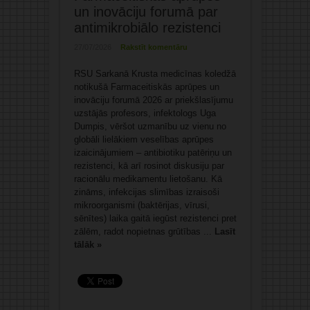
un inovāciju forumā par
antimikrobiālo rezistenci
27/07/2026
Rakstīt komentāru
RSU Sarkanā Krusta medicīnas koledžā
notikušā Farmaceitiskās aprūpes un
inovāciju forumā 2026 ar priekšlasījumu
uzstājās profesors, infektologs Uga
Dumpis, vēršot uzmanību uz vienu no
globāli lielākiem veselības aprūpes
izaicinājumiem – antibiotiku patēriņu un
rezistenci, kā arī rosinot diskusiju par
racionālu medikamentu lietošanu. Kā
zināms, infekcijas slimības izraisoši
mikroorganismi (baktērijas, vīrusi,
sēnītes) laika gaitā iegūst rezistenci pret
zālēm, radot nopietnas grūtības ...
Lasīt
tālāk »