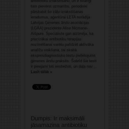
antibiotiku izrakstīšanu, un ir svarīgi
tam pievērst uzmanību, periodiski
pārskatot šo zāļu izrakstīšanas
ieradumus, aģentūrai LETA norādīja
Latvijas Ģimenes ārstu asociācijas
(LĢĀA) prezidente Alise Nicmane-
Aišpure. Speciāliste gan atzīmēja, ka
precīzākai antibiotiku terapijas
nozīmēšanai varētu palīdzēt aktīvāka
analīžu veikšana, tai skaitā
ekspresdiagnostisko testu pielietojums
ģimenes ārstu praksēs. Šobrīd šie testi
ir pieejami ļoti ierobežoti, un daļa nav ...
Lasīt tālāk »
Dumpis: Ir maksimāli
jāsamazina antibiotiku