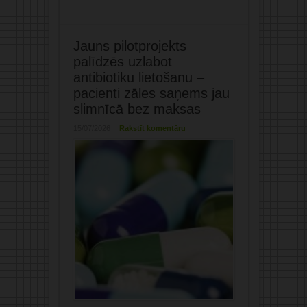
Jauns pilotprojekts
palīdzēs uzlabot
antibiotiku lietošanu –
pacienti zāles saņems jau
slimnīcā bez maksas
15/07/2026
Rakstīt komentāru