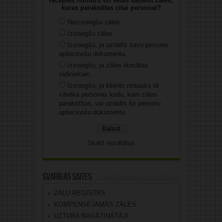
receptes numuru un vēlas saņemt zāles,
kuras parakstītas citai personai?
Neizsniegšu zāles.
Izsniegšu zāles.
Izsniegšu, ja uzrādīs savu personu
apliecinošu dokumentu.
Izsniegšu, ja zāles domātas
radiniekam.
Izsniegšu, ja klients nosauks tā
cilvēka personas kodu, kam zāles
parakstītas, vai uzrādīs šo personu
apliecinošu dokumentu.
Skatīt rezultātus
Svarīgas saites
ZĀĻU REĢISTRS
KOMPENSĒJAMĀS ZĀLES
UZTURA BAGĀTINĀTĀJI