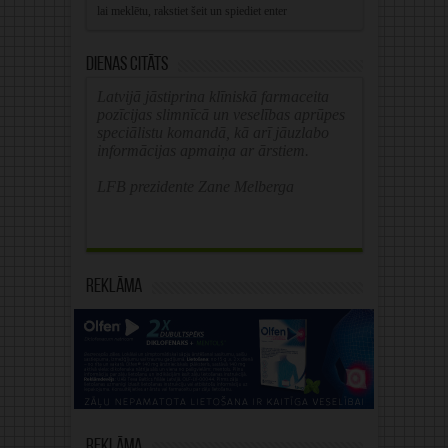
Dienas citāts
Latvijā jāstiprina klīniskā farmaceita
pozīcijas slimnīcā un veselības aprūpes
speciālistu komandā, kā arī jāuzlabo
informācijas apmaiņa ar ārstiem.
LFB prezidente Zane Melberga
Reklāma
Reklāma