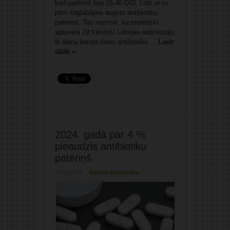
kad patēriņš bija 15,46 DID. Līdz ar to
pērn saglabājies augsts antibiotiku
patēriņš. Tas nozīmē, ka teorētiski
aptuveni 29 tūkstoši Latvijas iedzīvotāju
ik dienu lietoja vienu antibiotiku ...
Lasīt
tālāk »
2024. gadā par 4 %
pieaudzis antibiotiku
patēriņš
17/01/2026
Rakstīt komentāru