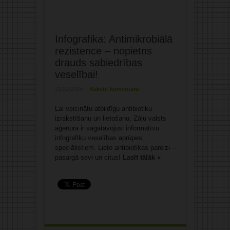
Infografika: Antimikrobiālā
rezistence – nopietns
drauds sabiedrības
veselībai!
21/02/2025
Rakstīt komentāru
Lai veicinātu atbildīgu antibiotiku
izrakstīšanu un lietošanu, Zāļu valsts
aģenūra ir sagatavojusi informatīvu
infografiku veselības aprūpes
speciālistiem. Lieto antibiotikas pareizi –
pasargā sevi un citus!
Lasīt tālāk »