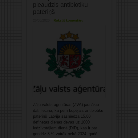
pieaudzis antibiotiku
patēriņš
26/05/2026
Rakstīt komentāru
Zāļu valsts aģentūras (ZVA) jaunākie
dati liecina, ka pērn kopējais antibiotiku
patēriņš Latvijā sasniedza 15,88
definētās dienas devas uz 1000
iedzīvotājiem dienā (DID), kas ir par
gandrīz 3 % vairāk nekā 2024. gadā,