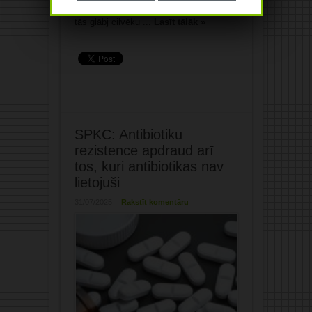
lietošana drošos ievaros, jo, protams,
tās glābj cilvēku ...
Lasīt tālāk »
SPKC: Antibiotiku
rezistence apdraud arī
tos, kuri antibiotikas nav
lietojuši
31/07/2025
Rakstīt komentāru