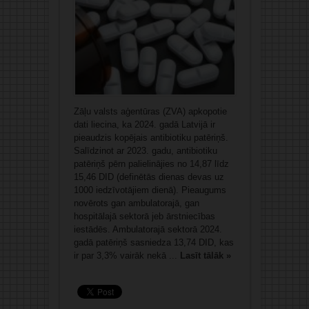
Zāļu valsts aģentūras (ZVA) apkopotie
dati liecina, ka 2024. gadā Latvijā ir
pieaudzis kopējais antibiotiku patēriņš.
Salīdzinot ar 2023. gadu, antibiotiku
patēriņš pērn palielinājies no 14,87 līdz
15,46 DID (definētās dienas devas uz
1000 iedzīvotājiem dienā). Pieaugums
novērots gan ambulatorajā, gan
hospitālajā sektorā jeb ārstniecības
iestādēs. Ambulatorajā sektorā 2024.
gadā patēriņš sasniedza 13,74 DID, kas
ir par 3,3% vairāk nekā ...
Lasīt tālāk »