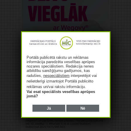
Portālā publicētā rakstu un reklāmas
informācija paredzēta veselības aprūpes
nozares speciālistiem. Redakcija nenes
atbildību sarežģījumu gadījumos, kas
radušies,
nespeciālistiem
interpretējot vai
nelietderīgi izmantojot Portālā publicēto
reklāmas un/vai rakstu informāciju.
Vai esat speciālists veselības aprūpes
jomā?
Jā
Nē