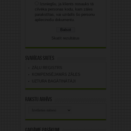
Izsniegšu, ja klients nosauks tā
cilvēka personas kodu, kam zāles
parakstītas, vai uzrādīs šo personu
apliecinošu dokumentu.
Skatīt rezultātus
Svarīgas saites
ZĀĻU REĢISTRS
KOMPENSĒJAMĀS ZĀLES
UZTURA BAGĀTINĀTĀJI
Rakstu arhīvs
Rakstu
arhīvs
Gaidāmie pasākumi