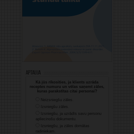
Aptauja
Kā jūs rīkosities, ja klients uzrāda
receptes numuru un vēlas saņemt zāles,
kuras parakstītas citai personai?
Neizsniegšu zāles.
Izsniegšu zāles.
Izsniegšu, ja uzrādīs savu personu
apliecinošu dokumentu.
Izsniegšu, ja zāles domātas
radiniekam.