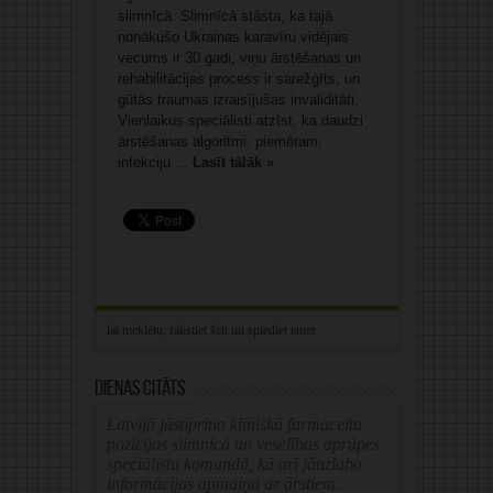
slimnīcā. Slimnīcā stāsta, ka tajā
nonākušo Ukrainas karavīru vidējais
vecums ir 30 gadi, viņu ārstēšanas un
rehabilitācijas process ir sarežģīts, un
gūtās traumas izraisījušas invaliditāti.
Vienlaikus speciālisti atzīst, ka daudzi
ārstēšanas algoritmi, piemēram,
infekciju ...
Lasīt tālāk »
Dienas citāts
Latvijā jāstiprina klīniskā farmaceita
pozīcijas slimnīcā un veselības aprūpes
speciālistu komandā, kā arī jāuzlabo
informācijas apmaiņa ar ārstiem.