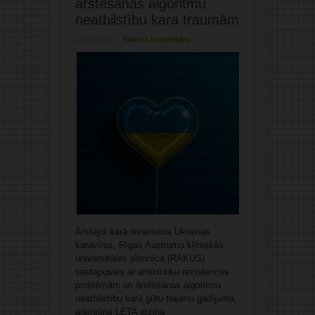
ārstēšanas algoritmu
neatbilstību kara traumām
24/02/2025
Rakstīt komentāru
Ārstējot karā ievainotos Ukrainas
karavīrus, Rīgas Austrumu klīniskās
universitātes slimnīca (RAKUS)
sastapusies ar antibiotiku rezistences
problēmām un ārstēšanas algoritmu
neatbilstību karā gūtu traumu gadījumā,
aģentūrai LETA atzina