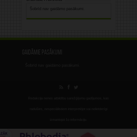
Šobrīd nav gaidāmo pasākumi.
Gaidāmie pasākumi
Šobrīd nav gaidāmo pasākumi.
Redakcija nenes atbildību sarežģījumu gadījumos, kas
radušies, nespeciālistiem interpretējot vai nelietderīgi
izmantojot šo informāciju.