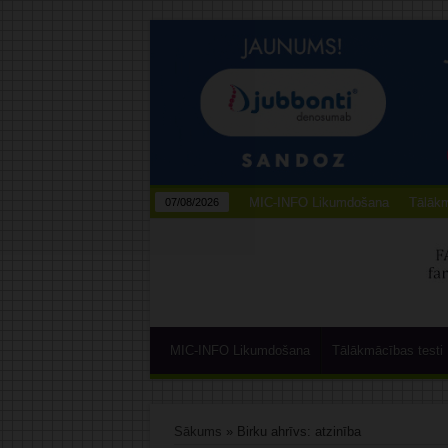
MIC-INFO Likumdošana
Tālākm
07/08/2026
MIC-INFO Likumdošana
Tālākmācības testi
Sākums
»
Birku ahrīvs: atzinība