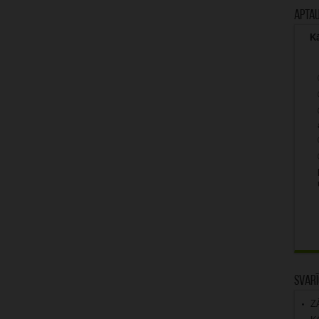
Apta
Kā
Svarī
Z