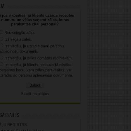
uja
 jūs rīkosities, ja klients uzrāda receptes
numuru un vēlas saņemt zāles, kuras
parakstītas citai personai?
Neizsniegšu zāles.
Izsniegšu zāles.
Izsniegšu, ja uzrādīs savu personu
apliecinošu dokumentu.
Izsniegšu, ja zāles domātas radiniekam.
Izsniegšu, ja klients nosauks tā cilvēka
personas kodu, kam zāles parakstītas, vai
uzrādīs šo personu apliecinošu dokumentu.
Skatīt rezultātus
gas saites
ĀĻU REĢISTRS