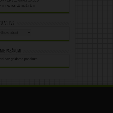
OMPENSĒJAMĀS ZĀLES
ZTURA BAGĀTINĀTĀJI
u arhīvs
stu
vs
mie pasākumi
rīd nav gaidāmo pasākumi.