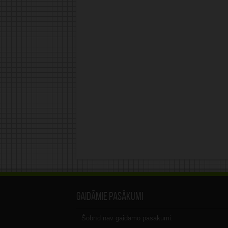
Gaidāmie pasākumi
Šobrīd nav gaidāmo pasākumi.