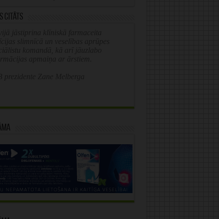
s citāts
ijā jāstiprina klīniskā farmaceita
īcijas slimnīcā un veselības aprūpes
ciālistu komandā, kā arī jāuzlabo
ormācijas apmaiņa ar ārstiem.
 prezidente Zane Melberga
āma