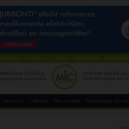
ācības testi
kursi.mic.lv
Tulkošana
Mūsu komanda
Kompensējamo
kursi.mic.lv
Tulkošana
Mūsu komanda
Kompensējamo zāļu sara