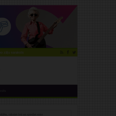
 zāļu saraksts
ksts