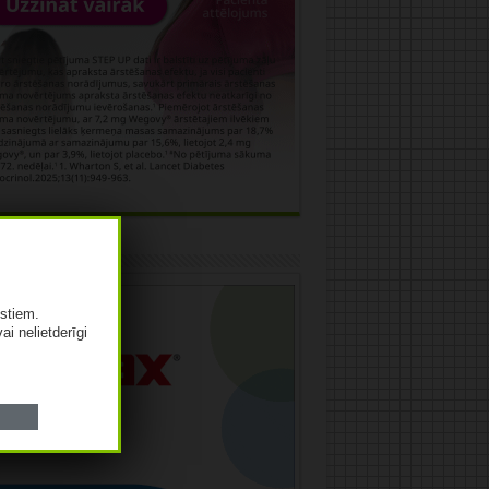
āma
istiem.
vai nelietderīgi