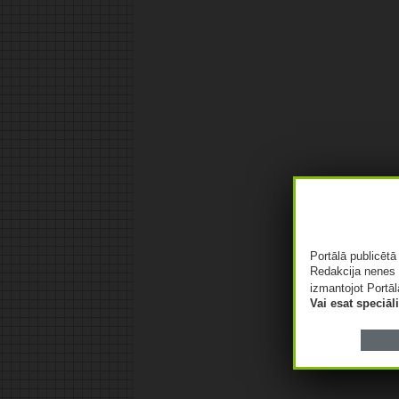
Portālā publicēt
Redakcija nenes 
izmantojot Portāl
Vai esat speciā