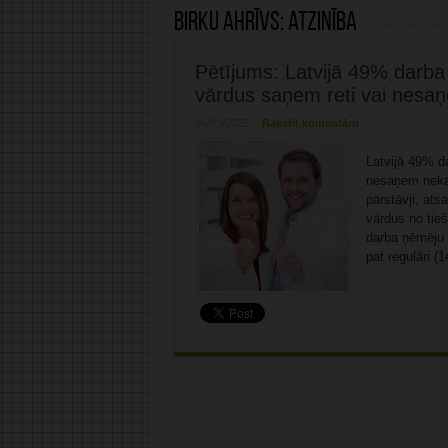
Birku ahrīvs:
atzinība
Pētījums: Latvijā 49% darba 
vārdus saņem reti vai nesa
06/03/2025
Rakstīt komentāru
Latvijā 49% da
nesaņem nekad
pārstāvji, ats
vārdus no tie
darba ņēmēju 
pat regulāri (