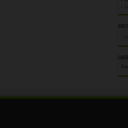
K
U
Rakst
Rak
arhī
Gaidā
Šob