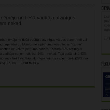
Diena
Latv
ņēmēju no tiešā vadītāja atzinīgus
poz
ņem nekad
spe
inf
LFB
rba ņēmēju no tiešā vadītāja atzinīgus vārdus saņem reti vai
, aģentūru LETA informēja pētījumu kompānijas “Kantar”
aucoties uz veiktā pētījuma datiem. Tostarp 35% atzinīgus
šā vadītāja saņem reti, bet 14% – nekad. Tajā pašā laikā 43%
no sava tiešā vadītāja atzinīgus vārdus saņem bieži (29%) vai
14%). To, ka ...
Lasīt tālāk »
Rekl