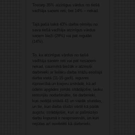
Tostarp 35% atzinīgus vārdus no tiešā
vadītāja saņem reti, bet 14% – nekad.
Tajā pašā laikā 43% darba ņēmēju no
sava tiešā vadītāja atzinīgus vārdus
saņem bieži (29%) vai pat regulāri
(14%).
To, ka atzinīgus vārdus no tiešā
vadītāja saņem reti vai pat nesaņem
nekad, caurmērā biežāk ir atzinuši
darbinieki ar lielāku darba stāžu esošajā
darba vietā (11-15 gadi), ieguves
rūpniecībā un karjeru izstrādē, kā arī
ūdens apgādes jomās strādājošie, lauku
teritorijās nodarbinātie, tie darbinieki,
kuri nedēļā strādā 41 un vairāk stundas,
un tie, kuri darba slodzi vērtē kā pārāk
augstu, strādājošie, kuri ar pašreizējo
darbu kopumā ir neapmierināti, un kuri
nejūtas arī novērtēti kā darbinieki.