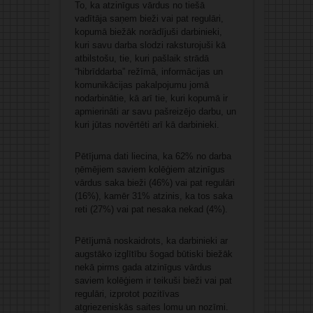
To, ka atzinīgus vārdus no tiešā
vadītāja saņem bieži vai pat regulāri,
kopumā biežāk norādījuši darbinieki,
kuri savu darba slodzi raksturojuši kā
atbilstošu, tie, kuri pašlaik strādā
“hibrīddarba” režīmā, informācijas un
komunikācijas pakalpojumu jomā
nodarbinātie, kā arī tie, kuri kopumā ir
apmierināti ar savu pašreizējo darbu, un
kuri jūtas novērtēti arī kā darbinieki.
Pētījuma dati liecina, ka 62% no darba
ņēmējiem saviem kolēģiem atzinīgus
vārdus saka bieži (46%) vai pat regulāri
(16%), kamēr 31% atzinis, ka tos saka
reti (27%) vai pat nesaka nekad (4%).
Pētījumā noskaidrots, ka darbinieki ar
augstāko izglītību šogad būtiski biežāk
nekā pirms gada atzinīgus vārdus
saviem kolēģiem ir teikuši bieži vai pat
regulāri, izprotot pozitīvas
atgriezeniskās saites lomu un nozīmi.