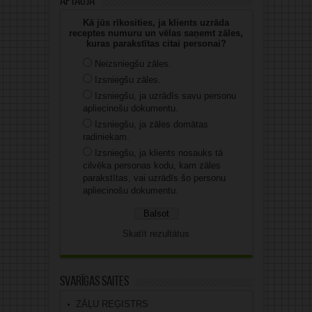
Aptauja
Kā jūs rīkosities, ja klients uzrāda
receptes numuru un vēlas saņemt zāles,
kuras parakstītas citai personai?
Neizsniegšu zāles.
Izsniegšu zāles.
Izsniegšu, ja uzrādīs savu personu
apliecinošu dokumentu.
Izsniegšu, ja zāles domātas
radiniekam.
Izsniegšu, ja klients nosauks tā
cilvēka personas kodu, kam zāles
parakstītas, vai uzrādīs šo personu
apliecinošu dokumentu.
Skatīt rezultātus
Svarīgas saites
ZĀĻU REĢISTRS