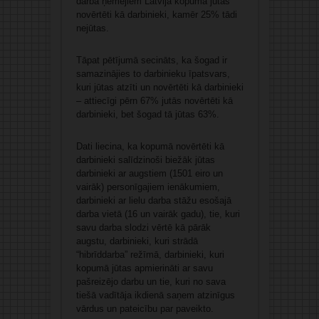
darba ņēmējiem Latvijā kopumā jūtas
novērtēti kā darbinieki, kamēr 25% tādi
nejūtas.
Tāpat pētījumā secināts, ka šogad ir
samazinājies to darbinieku īpatsvars,
kuri jūtas atzīti un novērtēti kā darbinieki
– attiecīgi pērn 67% jutās novērtēti kā
darbinieki, bet šogad tā jūtas 63%.
Dati liecina, ka kopumā novērtēti kā
darbinieki salīdzinoši biežāk jūtas
darbinieki ar augstiem (1501 eiro un
vairāk) personīgajiem ienākumiem,
darbinieki ar lielu darba stāžu esošajā
darba vietā (16 un vairāk gadu), tie, kuri
savu darba slodzi vērtē kā pārāk
augstu, darbinieki, kuri strādā
“hibrīddarba” režīmā, darbinieki, kuri
kopumā jūtas apmierināti ar savu
pašreizējo darbu un tie, kuri no sava
tiešā vadītāja ikdienā saņem atzinīgus
vārdus un pateicību par paveikto.