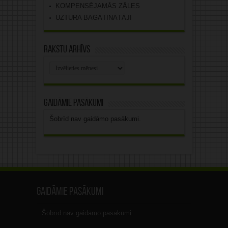
KOMPENSĒJAMĀS ZĀLES
UZTURA BAGĀTINĀTĀJI
Rakstu arhīvs
Rakstu
arhīvs
Gaidāmie pasākumi
Šobrīd nav gaidāmo pasākumi.
Gaidāmie pasākumi
Šobrīd nav gaidāmo pasākumi.