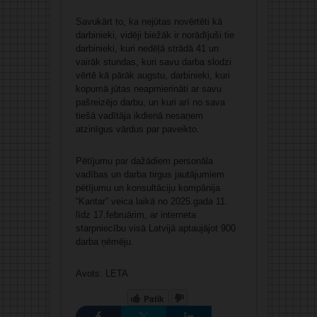
Savukārt to, ka nejūtas novērtēti kā
darbinieki, vidēji biežāk ir norādījuši tie
darbinieki, kuri nedēļā strādā 41 un
vairāk stundas, kuri savu darba slodzi
vērtē kā pārāk augstu, darbinieki, kuri
kopumā jūtas neapmierināti ar savu
pašreizējo darbu, un kuri arī no sava
tiešā vadītāja ikdienā nesaņem
atzinīgus vārdus par paveikto.
Pētījumu par dažādiem personāla
vadības un darba tirgus jautājumiem
pētījumu un konsultāciju kompānija
“Kantar” veica laikā no 2025.gada 11.
līdz 17.februārim, ar interneta
starpniecību visā Latvijā aptaujājot 900
darba ņēmēju.
Avots: LETA
Patīk