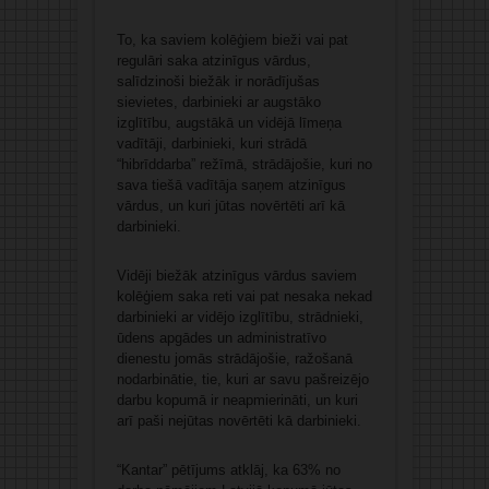
To, ka saviem kolēģiem bieži vai pat
regulāri saka atzinīgus vārdus,
salīdzinoši biežāk ir norādījušas
sievietes, darbinieki ar augstāko
izglītību, augstākā un vidējā līmeņa
vadītāji, darbinieki, kuri strādā
“hibrīddarba” režīmā, strādājošie, kuri no
sava tiešā vadītāja saņem atzinīgus
vārdus, un kuri jūtas novērtēti arī kā
darbinieki.
Vidēji biežāk atzinīgus vārdus saviem
kolēģiem saka reti vai pat nesaka nekad
darbinieki ar vidējo izglītību, strādnieki,
ūdens apgādes un administratīvo
dienestu jomās strādājošie, ražošanā
nodarbinātie, tie, kuri ar savu pašreizējo
darbu kopumā ir neapmierināti, un kuri
arī paši nejūtas novērtēti kā darbinieki.
“Kantar” pētījums atklāj, ka 63% no