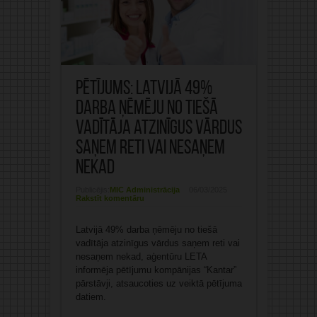
Pētījums: Latvijā 49%
darba ņēmēju no tiešā
vadītāja atzinīgus vārdus
saņem reti vai nesaņem
nekad
Publicējis:
MIC Administrācija
06/03/2025
Rakstīt komentāru
Latvijā 49% darba ņēmēju no tiešā
vadītāja atzinīgus vārdus saņem reti vai
nesaņem nekad, aģentūru LETA
informēja pētījumu kompānijas “Kantar”
pārstāvji, atsaucoties uz veiktā pētījuma
datiem.