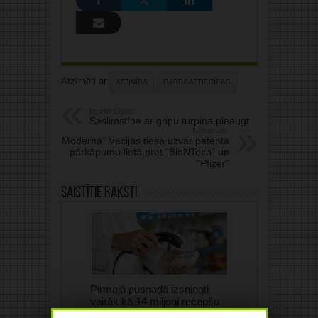
Atzīmēti ar:
ATZINĪBA
DARBA ATTIECĪBAS
Iepriekšējais:
Saslimstība ar gripu turpina pieaugt
Nākamais:
“Moderna” Vācijas tiesā uzvar patenta
pārkāpumu lietā pret “BioNTech” un
“Pfizer”
Saistītie raksti
Pirmajā pusgadā izsniegti
vairāk kā 14 miljoni recepšu
medikamentu