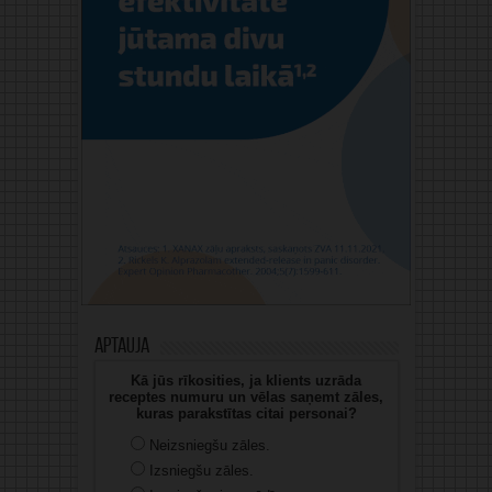
Aptauja
Kā jūs rīkosities, ja klients uzrāda
receptes numuru un vēlas saņemt zāles,
kuras parakstītas citai personai?
Neizsniegšu zāles.
Izsniegšu zāles.