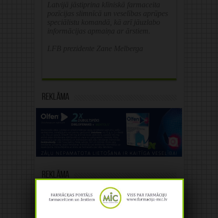
Latvijā jāstiprina klīniskā farmaceita
pozīcijas slimnīcā un veselības aprūpes
speciālistu komandā, kā arī jāuzlabo
informācijas apmaiņa ar ārstiem.
LFB prezidente Zane Melberga
Reklāma
Reklāma