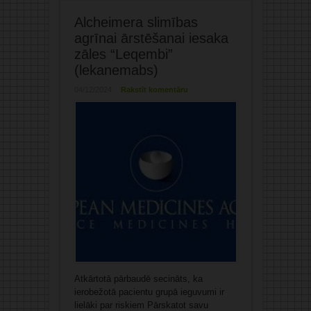
Alcheimera slimības
agrīnai ārstēšanai iesaka
zāles “Leqembi”
(lekanemabs)
04/12/2024
Rakstīt komentāru
Atkārtotā pārbaudē secināts, ka
ierobežotā pacientu grupā ieguvumi ir
lielāki par riskiem Pārskatot savu