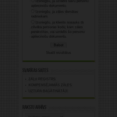
Izsniegšu, ja uzrādīs savu personu
apliecinošu dokumentu.
Izsniegšu, ja zāles domātas
radiniekam.
Izsniegšu, ja klients nosauks tā
cilvēka personas kodu, kam zāles
parakstītas, vai uzrādīs šo personu
apliecinošu dokumentu.
Skatīt rezultātus
Svarīgas saites
ZĀĻU REĢISTRS
KOMPENSĒJAMĀS ZĀLES
UZTURA BAGĀTINĀTĀJI
Rakstu arhīvs
Rakstu