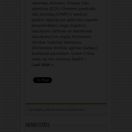
sākotnējo atzinumu, Eiropas Zāļu
aģentūras (EZA) Cilvēkiem paredzēto
zāļu komiteja (CHMP) ir ieteikusi
piešķirt reģistrācijas apliecību Leqembi
(lekanemabam) vieglu kognitīvo
traucējumu (atmiņas un domāšanas
traucējumu) vai vieglas Alcheimera
slimības izraisītas demences
(Alcheimera slimības agrīnas stadijas)
ārstēšanai pacientiem, kuriem ir tikai
viena vai nav nevienas ApoE4 – ...
Lasīt tālāk »
Dienas citāts