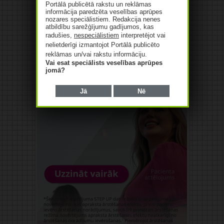
Portālā publicētā rakstu un reklāmas
informācija paredzēta veselības aprūpes
nozares speciālistiem. Redakcija nenes
atbildību sarežģījumu gadījumos, kas
radušies,
nespeciālistiem
interpretējot vai
nelietderīgi izmantojot Portālā publicēto
reklāmas un/vai rakstu informāciju.
Vai esat speciālists veselības aprūpes
jomā?
Jā
Nē