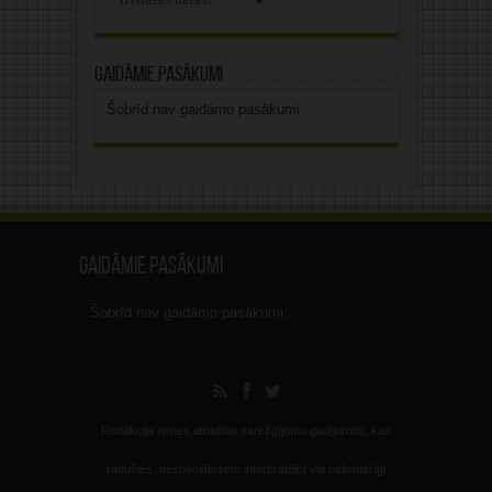
arhīvs
Gaidāmie pasākumi
Šobrīd nav gaidāmo pasākumi.
Gaidāmie pasākumi
Šobrīd nav gaidāmo pasākumi.
Redakcija nenes atbildību sarežģījumu gadījumos, kas
radušies, nespeciālistiem interpretējot vai nelietderīgi