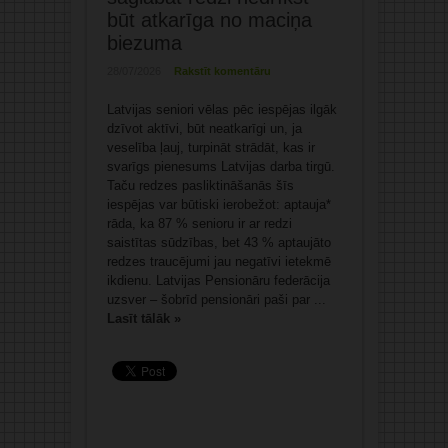
būt atkarīga no maciņa
biezuma
28/07/2026
Rakstīt komentāru
Latvijas seniori vēlas pēc iespējas ilgāk
dzīvot aktīvi, būt neatkarīgi un, ja
veselība ļauj, turpināt strādāt, kas ir
svarīgs pienesums Latvijas darba tirgū.
Taču redzes pasliktināšanās šīs
iespējas var būtiski ierobežot: aptauja*
rāda, ka 87 % senioru ir ar redzi
saistītas sūdzības, bet 43 % aptaujāto
redzes traucējumi jau negatīvi ietekmē
ikdienu. Latvijas Pensionāru federācija
uzsver – šobrīd pensionāri paši par ...
Lasīt tālāk »